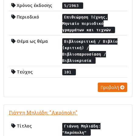
Χρόνος έκδοσης
5/1963
Περιοδικό
Επιθεώρηση Τέχνης,
Μηνιαίο περιοδικό
γραμμάτων και τεχνών
Θέμα ως θέμα
Βιβλιοκριτική / Βιβλίο
(κριτική) /
Βιβλιοπαρουσίαση /
Βιβλιοκρισία
Τεύχος
101
Προβολή
Γιάννη Μηλιάδη: "Ακρόπολη"
Τίτλος
Γιάννη Μηλιάδη:
"Ακρόπολη"