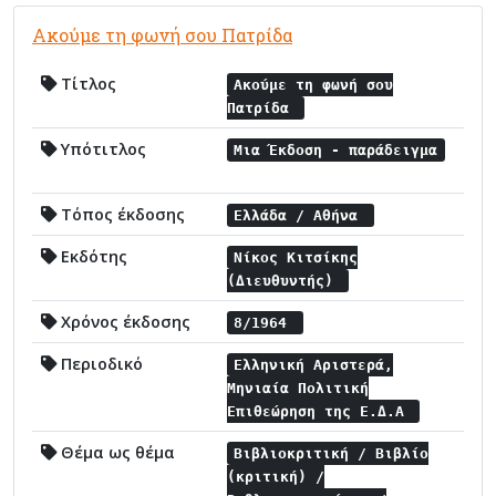
Ακούμε τη φωνή σου Πατρίδα
Τίτλος
Ακούμε τη φωνή σου
Πατρίδα
Υπότιτλος
Μια Έκδοση - παράδειγμα
Τόπος έκδοσης
Ελλάδα / Αθήνα
Εκδότης
Νίκος Κιτσίκης
(Διευθυντής)
Χρόνος έκδοσης
8/1964
Περιοδικό
Ελληνική Αριστερά,
Μηνιαία Πολιτική
Επιθεώρηση της Ε.Δ.Α
Θέμα ως θέμα
Βιβλιοκριτική / Βιβλίο
(κριτική) /