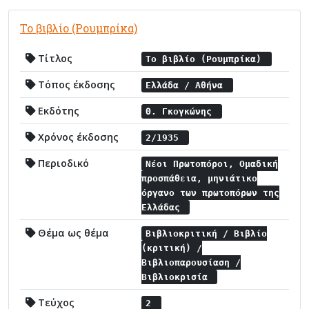
Το βιβλίο (Ρουμπρίκα)
Τίτλος
Το βιβλίο (Ρουμπρίκα)
Τόπος έκδοσης
Ελλάδα / Αθήνα
Εκδότης
Θ. Γκογκώνης
Χρόνος έκδοσης
2/1935
Περιοδικό
Νέοι Πρωτοπόροι, Ομαδική
προσπάθεια, μηνιάτικο
όργανο των πρωτοπόρων της
Ελλάδας
Θέμα ως θέμα
Βιβλιοκριτική / Βιβλίο
(κριτική) /
Βιβλιοπαρουσίαση /
Βιβλιοκρισία
Τεύχος
2