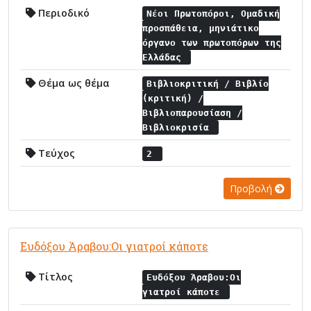
Περιοδικό
Νέοι Πρωτοπόροι, Ομαδική
προσπάθεια, μηνιάτικο
όργανο των πρωτοπόρων της
Ελλάδας
Θέμα ως θέμα
Βιβλιοκριτική / Βιβλίο
(κριτική) /
Βιβλιοπαρουσίαση /
Βιβλιοκρισία
Τεύχος
2
Προβολή
Ευδόξου Άραβου:Οι γιατροί κάποτε
Τίτλος
Ευδόξου Άραβου:Οι
γιατροί κάποτε