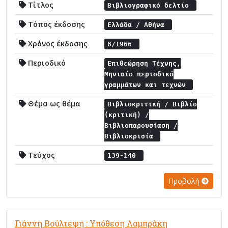
Τίτλος
Βιβλιογραφικό δελτίο
Τόπος έκδοσης
Ελλάδα / Αθήνα
Χρόνος έκδοσης
8/1966
Περιοδικό
Επιθεώρηση Τέχνης,
Μηνιαίο περιοδικό
γραμμάτων και τεχνών
Θέμα ως θέμα
Βιβλιοκριτική / Βιβλίο
(κριτική) /
Βιβλιοπαρουσίαση /
Βιβλιοκρισία
Τεύχος
139-140
Προβολή
Γιάννη Βούλτεψη : Υπόθεση Λαμπράκη