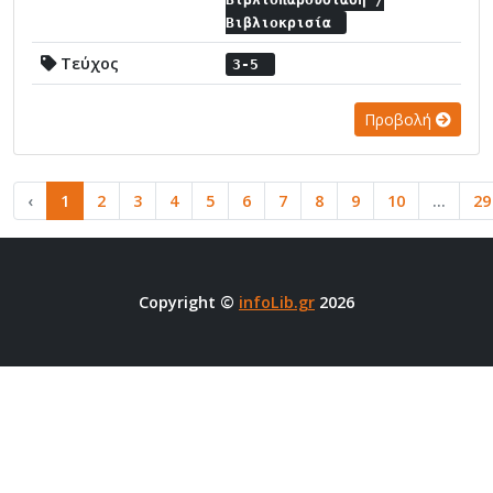
Βιβλιοκρισία
Τεύχος
3-5
Προβολή
‹
1
2
3
4
5
6
7
8
9
10
...
29
Copyright ©
infoLib.gr
2026