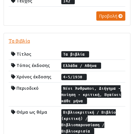
Τεύχος
142
Προβολή
Τα βιβλία
Τίτλος
Τα βιβλία
Τόπος έκδοσης
Ελλάδα / Αθήνα
Χρόνος έκδοσης
4-5/1930
Περιοδικό
Νέοι Άνθρωποι, Διήγημα -
ποίηση - κριτική, Βγαίνει
κάθε μήνα
Θέμα ως θέμα
Βιβλιοκριτική / Βιβλίο
(κριτική) /
Βιβλιοπαρουσίαση /
Βιβλιοκρισία