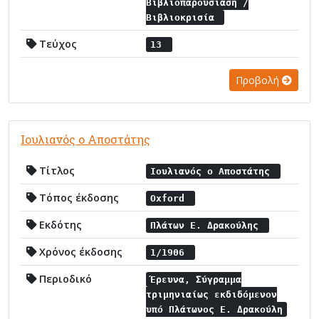
Βιβλιοπαρουσίαση /
Βιβλιοκρισία
Τεύχος
13
Προβολή
Ιουλιανός ο Αποστάτης
Τίτλος
Ιουλιανός ο Αποστάτης
Τόπος έκδοσης
Oxford
Εκδότης
Πλάτων Ε. Δρακούλης
Χρόνος έκδοσης
1/1906
Περιοδικό
Έρευνα, Σύγραμμα
τριμηνιαίως εκδιδόμενον
υπό Πλάτωνος Ε. Δρακούλη