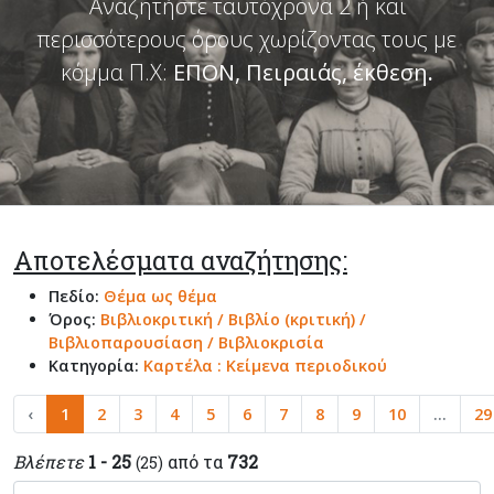
Αναζητήστε ταυτόχρονα 2 ή και
περισσότερους όρους χωρίζοντας τους με
κόμμα Π.Χ:
ΕΠΟΝ, Πειραιάς, έκθεση
.
Αποτελέσματα αναζήτησης:
Πεδίο:
Θέμα ως θέμα
Όρος:
Βιβλιοκριτική / Βιβλίο (κριτική) /
Βιβλιοπαρουσίαση / Βιβλιοκρισία
Κατηγορία:
Καρτέλα : Κείμενα περιοδικού
‹
1
2
3
4
5
6
7
8
9
10
...
29
Βλέπετε
1 - 25
από τα
732
(25)