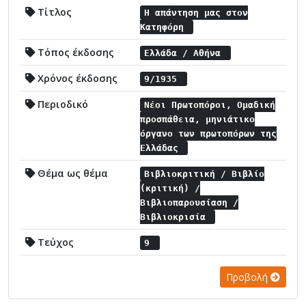
Τίτλος
Η απάντηση μας στον
Κατηφόρη
Τόπος έκδοσης
Ελλάδα / Αθήνα
Χρόνος έκδοσης
9/1935
Περιοδικό
Νέοι Πρωτοπόροι, Ομαδική
προσπάθεια, μηνιάτικο
όργανο των πρωτοπόρων της
Ελλάδας
Θέμα ως θέμα
Βιβλιοκριτική / Βιβλίο
(κριτική) /
Βιβλιοπαρουσίαση /
Βιβλιοκρισία
Τεύχος
9
Προβολή