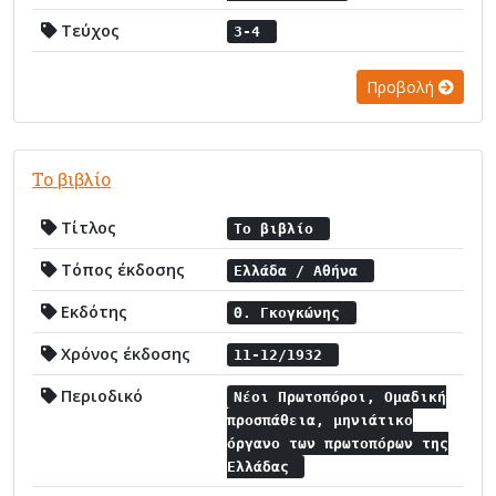
Τεύχος
3-4
Προβολή
Το βιβλίο
Τίτλος
Το βιβλίο
Τόπος έκδοσης
Ελλάδα / Αθήνα
Εκδότης
Θ. Γκογκώνης
Χρόνος έκδοσης
11-12/1932
Περιοδικό
Νέοι Πρωτοπόροι, Ομαδική
προσπάθεια, μηνιάτικο
όργανο των πρωτοπόρων της
Ελλάδας