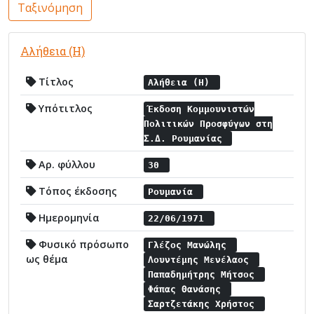
Ταξινόμηση
Αλήθεια (Η)
Τίτλος
Αλήθεια (Η)
Υπότιτλος
Έκδοση Κομμουνιστών
Πολιτικών Προσφύγων στη
Σ.Δ. Ρουμανίας
Αρ. φύλλου
30
Τόπος έκδοσης
Ρουμανία
Ημερομηνία
22/06/1971
Φυσικό πρόσωπο
Γλέζος Μανώλης
ως θέμα
Λουντέμης Μενέλαος
Παπαδημήτρης Μήτσος
Φάπας Θανάσης
Σαρτζετάκης Χρήστος