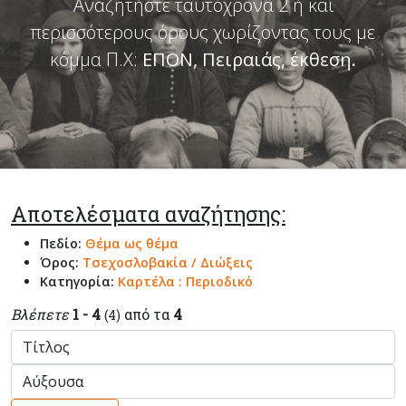
Αναζητήστε ταυτόχρονα 2 ή και
περισσότερους όρους χωρίζοντας τους με
κόμμα Π.Χ:
ΕΠΟΝ, Πειραιάς, έκθεση
.
Αποτελέσματα αναζήτησης:
Πεδίο:
Θέμα ως θέμα
Όρος:
Τσεχοσλοβακία / Διώξεις
Κατηγορία:
Καρτέλα : Περιοδικό
Βλέπετε
1 - 4
από τα
4
(4)