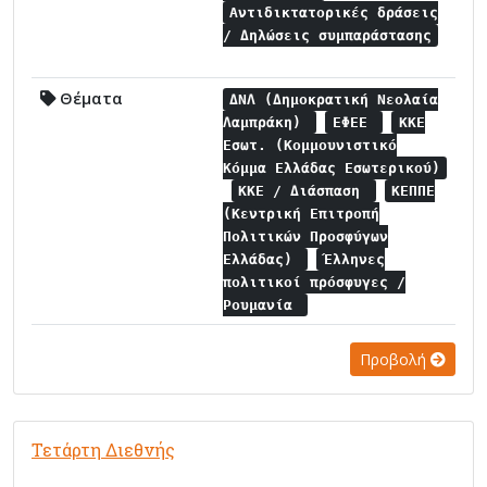
Αντιδικτατορικές δράσεις
/ Δηλώσεις συμπαράστασης
Θέματα
ΔΝΛ (Δημοκρατική Νεολαία
Λαμπράκη)
ΕΦΕΕ
ΚΚΕ
Εσωτ. (Κομμουνιστικό
Κόμμα Ελλάδας Εσωτερικού)
ΚΚΕ / Διάσπαση
ΚΕΠΠΕ
(Κεντρική Επιτροπή
Πολιτικών Προσφύγων
Ελλάδας)
Έλληνες
πολιτικοί πρόσφυγες /
Ρουμανία
Προβολή
Τετάρτη Διεθνής