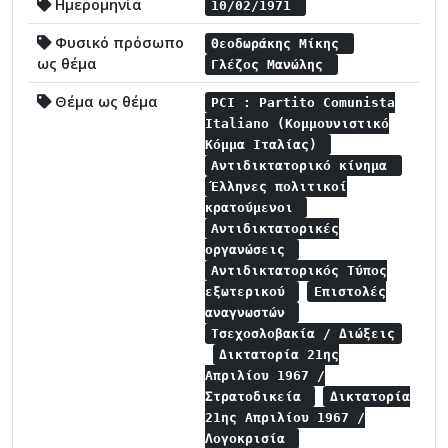
Ημερομηνία
10/02/1971
Φυσικό πρόσωπο
Θεοδωράκης Μίκης
ως θέμα
Γλέζος Μανώλης
Θέμα ως θέμα
PCI : Partito Comunista
Italiano (Κομμουνιστικό
Κόμμα Ιταλίας)
Αντιδικτατορικό κίνημα
Έλληνες πολιτικοί
κρατούμενοι
Αντιδικτατορικές
οργανώσεις
Αντιδικτατορικός Τύπος
εξωτερικού
Επιστολές
αναγνωστών
Τσεχοσλοβακία / Διώξεις
Δικτατορία 21ης
Απριλίου 1967 /
Στρατοδικεία
Δικτατορία
21ης Απριλίου 1967 /
Λογοκρισία