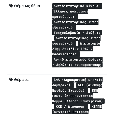
Θέμα ως θέμα
Αντιδικτατορικό κίνημα
Έλληνες πολιτικοί
κρατούμενοι
Αντιδικτατορικός Τύπος
εξωτερικού
Τσεχοσλοβακία / Διώξεις
Αντιδικτατορικός Τύπος
εσωτερικού
Δικτατορία
21ης Απριλίου 1967 /
Βασανιστήρια
Αντιδικτατορικές δράσεις
/ Δηλώσεις συμπαράστασης
Θέματα
ΔΝΛ (Δημοκρατική Νεολαία
Λαμπράκη)
ΔΕΣ (Διεθνής
Ερυθρός Σταυρός)
ΚΚΕ
Εσωτ. (Κομμουνιστικό
Κόμμα Ελλάδας Εσωτερικού)
ΚΚΕ / Διάσπαση
ΚΕΠΠΕ
(Κεντρική Επιτροπή