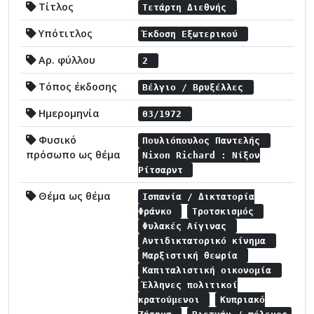
Τίτλος
Τετάρτη Διεθνής
Υπότιτλος
Έκδοση Εξωτερικού
Αρ. φύλλου
2
Τόπος έκδοσης
Βέλγιο / Βρυξέλλες
Ημερομηνία
03/1972
Φυσικό
Πουλιόπουλος Παντελής
πρόσωπο ως θέμα
Nixon Richard : Νίξον
Ρίτσαρντ
Θέμα ως θέμα
Ισπανία / Δικτατορία
Φράνκο
Τροτσκισμός
Φυλακές Αίγινας
Αντιδικτατορικό κίνημα
Μαρξιστική θεωρία
Καπιταλιστική οικονομία
Έλληνες πολιτικοί
κρατούμενοι
Κυπριακό