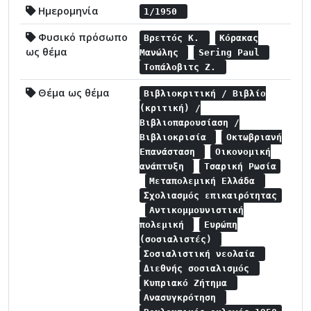
Ημερομηνία
1/1950
Φυσικό πρόσωπο
Βρεττός Κ.
Κόρακας
ως θέμα
Μανώλης
Sering Paul
Τοπάλοβιτς Ζ.
Θέμα ως θέμα
Βιβλιοκριτική / Βιβλίο
(κριτική) /
Βιβλιοπαρουσίαση /
Βιβλιοκρισία
Οκτωβριανή
Επανάσταση
Οικονομική
ανάπτυξη
Τσαρική Ρωσία
Μεταπολεμική Ελλάδα
Σχολιασμός επικαιρότητας
Αντικομμουνιστική
πολεμική
Ευρώπη
(σοσιαλιστές)
Σοσιαλιστική νεολαία
Διεθνής σοσιαλισμός
Κυπριακό Ζήτημα
Ανασυγκρότηση