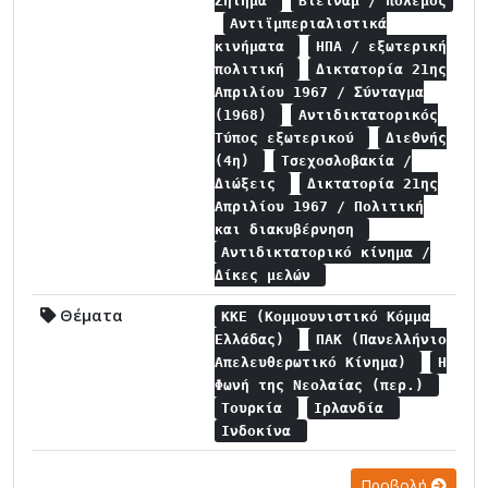
Ζήτημα
Βιετνάμ / πόλεμος
Αντιϊμπεριαλιστικά
κινήματα
ΗΠΑ / εξωτερική
πολιτική
Δικτατορία 21ης
Απριλίου 1967 / Σύνταγμα
(1968)
Αντιδικτατορικός
Τύπος εξωτερικού
Διεθνής
(4η)
Τσεχοσλοβακία /
Διώξεις
Δικτατορία 21ης
Απριλίου 1967 / Πολιτική
και διακυβέρνηση
Αντιδικτατορικό κίνημα /
Δίκες μελών
Θέματα
ΚΚΕ (Κομμουνιστικό Κόμμα
Ελλάδας)
ΠΑΚ (Πανελλήνιο
Απελευθερωτικό Κίνημα)
Η
Φωνή της Νεολαίας (περ.)
Τουρκία
Ιρλανδία
Ινδοκίνα
Προβολή