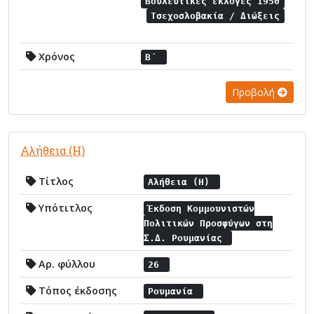
Βουλευτικές εκλογές 1950
Τσεχοσλοβακία / Διώξεις
Χρόνος
Β΄
Προβολή
Αλήθεια (Η)
Τίτλος
Αλήθεια (Η)
Υπότιτλος
Έκδοση Κομμουνιστών
Πολιτικών Προσφύγων στη
Σ.Δ. Ρουμανίας
Αρ. φύλλου
26
Τόπος έκδοσης
Ρουμανία