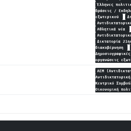
Έλληνες πολιτ
δράσεις / Εκδη
εξωτερικού
Δ
Αντιδικτατορικ
Αθλητικά νέα
Αντιδικτατορικ
Δικτατορία 21η
διακυβέρνηση
Δημοσιογραφικέ
οργανώσεις εξω
ΑΕΜ (Αντιδικτα
Αντιδικτατορική
Κεντρικό Συμβο
Οικονομική πολ