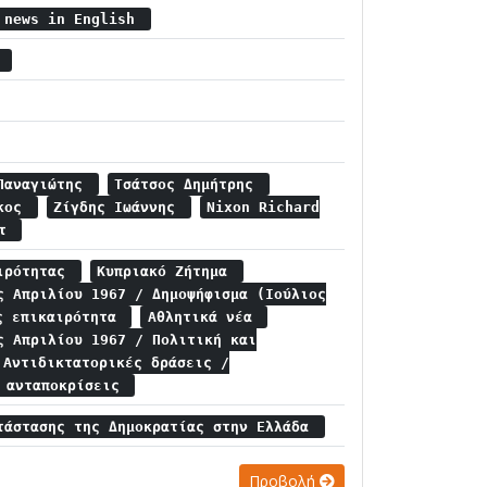
e news in English
α
 Παναγιώτης
Τσάτσος Δημήτρης
έκος
Ζίγδης Ιωάννης
Nixon Richard
ντ
αιρότητας
Κυπριακό Ζήτημα
ς Απριλίου 1967 / Δημοψήφισμα (Ιούλιος
ς επικαιρότητα
Αθλητικά νέα
ς Απριλίου 1967 / Πολιτική και
Αντιδικτατορικές δράσεις /
ς ανταποκρίσεις
τάστασης της Δημοκρατίας στην Ελλάδα
Προβολή