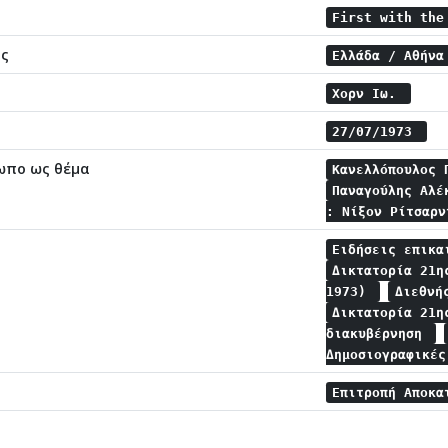
First with th
ης
Ελλάδα / Αθήν
Χορν Ιω.
27/07/1973
ωπο ως θέμα
Κανελλόπουλος
Παναγούλης Αλ
: Νίξον Ρίτσαρ
Ειδήσεις επικ
Δικτατορία 21η
1973)
Διεθνή
Δικτατορία 21η
διακυβέρνηση
Δημοσιογραφικέ
Επιτροπή Αποκα