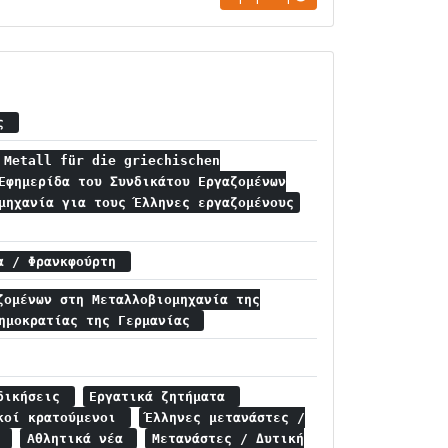
ις
 Metall für die griechischen
Εφημερίδα του Συνδικάτου Εργαζομένων
μηχανία για τους Έλληνες εργαζομένους
ία / Φρανκφούρτη
ζομένων στη Μεταλλοβιομηχανία της
Δημοκρατίας της Γερμανίας
κδικήσεις
Εργατικά ζητήματα
ικοί κρατούμενοι
Έλληνες μετανάστες /
α
Αθλητικά νέα
Μετανάστες / Δυτική