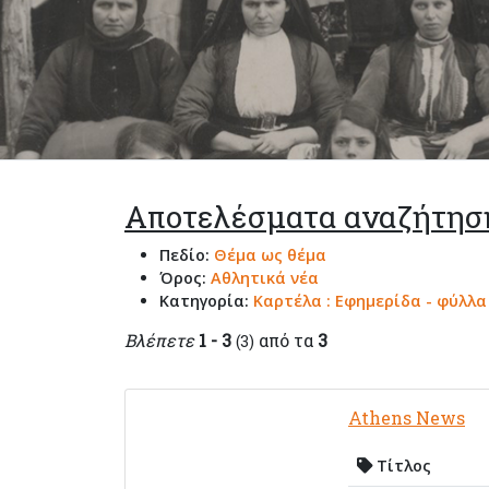
Αποτελέσματα αναζήτησ
Πεδίο:
Θέμα ως θέμα
Όρος:
Αθλητικά νέα
Κατηγορία:
Καρτέλα : Εφημερίδα - φύλλ
Βλέπετε
1 - 3
από τα
3
(3)
Athens News
Τίτλος