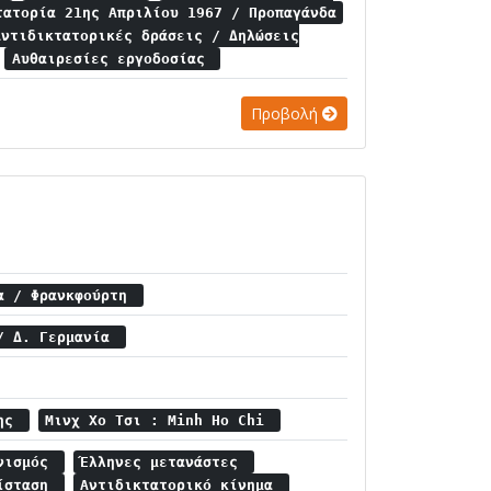
τατορία 21ης Απριλίου 1967 / Προπαγάνδα
Αντιδικτατορικές δράσεις / Δηλώσεις
Αυθαιρεσίες εργοδοσίας
Προβολή
ία / Φρανκφούρτη
 / Δ. Γερμανία
κης
Μινχ Χο Τσι : Minh Ho Chi
ινισμός
Έλληνες μετανάστες
τίσταση
Αντιδικτατορικό κίνημα