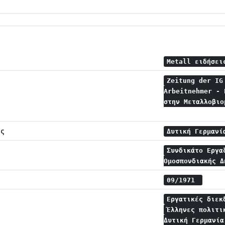
Metall ειδήσε
Zeitung der IG
Arbeitnehmer - 
στην Μεταλλοβιο
ης
Δυτική Γερμαν
Συνδικάτο Εργα
Ομοσπονδιακής 
09/1971
Εργατικές διε
Έλληνες πολιτ
Δυτική Γερμανί