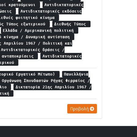
ικοί κρατούμενοι
Αντιδικτατορικές
λώσεις
Αντιδικτατορικές εκδόσεις
ιεθνές φοιτητικό κίνημα
ός Τύπος εξωτερικού
Διεθνής Τύπος
Ελλάδα / Αμερικανική πολιτική
ό κίνημα / Δυναμική αντίσταση
ς Απριλίου 1967 / Πολιτική και
Αντιδικτατορικές δράσεις /
ς ανταποκρίσεις
Αντιδικτατορικές
τερικού
τορικό Εργατικό Μέτωπο)
Πανελλήνια
 Οργάνωση Σπουδαστών Ρήγας Φερραίος /
ύλιο
Δικτατορία 21ης Απριλίου 1967 /
ιτική
Προβολή