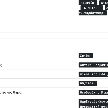
Γερμανία
Δικ
IG METALL
συμπαράστασης
Σπίθα
ης
Δυτική Γερμαν
Φίλοι της ΕΔΑ
09/1969
ωπο ως θέμα
Θεοδωράκης Μί
Μαρξισμός-λεν
Πνευματική αν