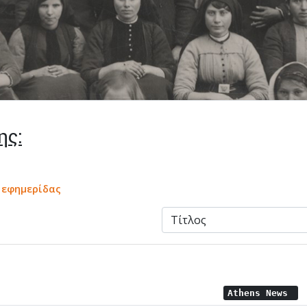
ης:
α εφημερίδας
Athens News