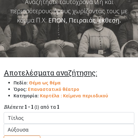
Αναζητήστε ταυτόχρονα 2 ή και
περισσότερους όρους χωρίζοντας τους με
κόμμα Π.Χ:
ΕΠΟΝ, Πειραιάς, έκθεση
.
Αποτελέσματα αναζήτησης:
Πεδίο:
Θέμα ως θέμα
Όρος:
Επαναστατικό θέατρο
Κατηγορία:
Καρτέλα : Κείμενα περιοδικού
Βλέπετε
1 - 1
από τα
1
(1)