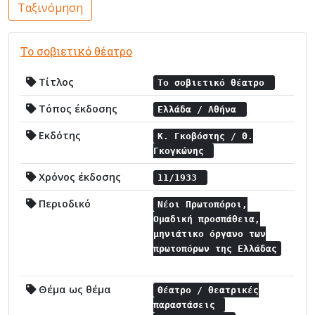
Ταξινόμηση
Το σοβιετικό θέατρο
Τίτλος
Το σοβιετικό θέατρο
Τόπος έκδοσης
Ελλάδα / Αθήνα
Εκδότης
Κ. Γκοβόστης / Θ.
Γκογκώνης
Χρόνος έκδοσης
11/1933
Περιοδικό
Νέοι Πρωτοπόροι,
Ομαδική προσπάθεια,
μηνιάτικο όργανο των
πρωτοπόρων της Ελλάδας
Θέμα ως θέμα
Θέατρο / θεατρικές
παραστάσεις