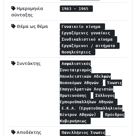
Ημερομηνία
1963 - 1965
σύνταξης
Θέμα ως θέμα
Γυναικείο κίνημα
Εργαζόμενες γυναίκες
Συνδικαλιστικό κίνημα
Εργαζόμενοι / αιτήματα
Νοσηλεύτριες
Συντάκτης
Ασφαλιστικός
Συνεταιρισμός
Αποκλειστικών Αδελφών
Νοσοκόμων Αθηνών
Ένωσις
Επαγγελματιών Λογιστών
Πρωτευούσης
Σύλλογος
Εμποροϋπαλλήλων Αθηνών
Ε.Κ.Α. (Εργατοϋπαλληλικόν
Κέντρον Αθηνών)
Πρόεδρος
Κυβερνήσεως
Αποδέκτης
Πανελλήνιος Ένωσις