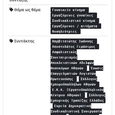
Θέμα ως θέμα
Γυναικείο κίνημα
Εργαζόμενες γυναίκες
Συνδικαλιστικό κίνημα
Εργαζόμενοι / αιτήματα
Νοσηλεύτριες
Συντάκτης
Βαρβιτσιώτης Ιωάννης
Αποστολάτος Γεράσιμος
Ασφαλιστικός
Συνεταιρισμός
Αποκλειστικών Αδελφών
Νοσοκόμων Αθηνών
Ένωσις
Επαγγελματιών Λογιστών
Πρωτευούσης
Σύλλογος
Εμποροϋπαλλήλων Αθηνών
Ε.Κ.Α. (Εργατοϋπαλληλικόν
Κέντρον Αθηνών)
Σύλλογος
Εμπορικής Τραπέζης Ελλάδος
Ευρεία Δημοκρατική
Συνδικαλιστική Συνεργασία