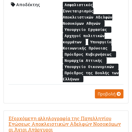
Αποδέκτης
Ασφαλιστικός
Συνεταιρισμός
Αποκλειστικών Αδελφών
Νοσοκόμων Αθηνών
Υπουργείο Εργασίας
Αρχηγοί πολιτικών
κομμάτων
Υπουργείο
Κοινωνικής Πρόνοιας
Πρόεδρος Κυβερνήσεως
Νομαρχία Αττικής
Υπουργείο Οικονομικών
Πρόεδρος της Βουλής των
Ελλήνων
Προβολή
Εξερχόμενη αλληλογραφία της Πανελληνίου
Ενώσεως Αποκλειστικών Αδελφών Νοσοκόμων
οι Άγιοι Ανάργυροι