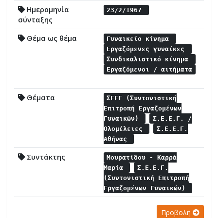
Ημερομηνία
23/2/1967
σύνταξης
Θέμα ως θέμα
Γυναικείο κίνημα
Εργαζόμενες γυναίκες
Συνδικαλιστικό κίνημα
Εργαζόμενοι / αιτήματα
Θέματα
ΣΕΕΓ (Συντονιστική
Επιτροπή Εργαζομένων
Γυναικών)
Σ.Ε.Ε.Γ. /
Ολομέλειες
Σ.Ε.Ε.Γ.
Αθήνας
Συντάκτης
Μουρατίδου - Καρρά
Μαρία
Σ.Ε.Ε.Γ.
(Συντονιστική Επιτροπή
Εργαζομένων Γυναικών)
Προβολή