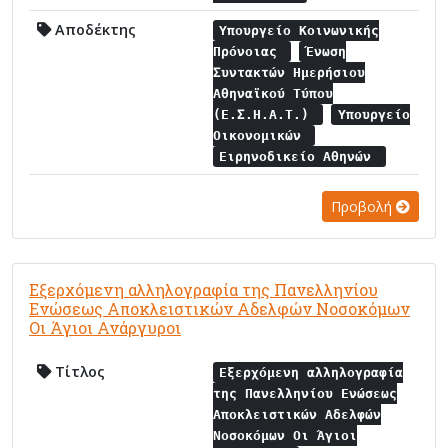
Αποδέκτης
Υπουργείο Κοινωνικής
Πρόνοιας
Ένωση
Συντακτών Ημερήσιου
Αθηναϊκού Τύπου
(Ε.Σ.Η.Α.Τ.)
Υπουργείο
Οικονομικών
Ειρηνοδικείο Αθηνών
Προβολή
Εξερχόμενη αλληλογραφία της Πανελληνίου
Ενώσεως Αποκλειστικών Αδελφών Νοσοκόμων
Οι Άγιοι Ανάργυροι
Τίτλος
Εξερχόμενη αλληλογραφία
της Πανελληνίου Ενώσεως
Αποκλειστικών Αδελφών
Νοσοκόμων Οι Άγιοι