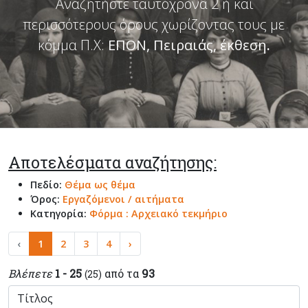
Αναζητήστε ταυτόχρονα 2 ή και
περισσότερους όρους χωρίζοντας τους με
κόμμα Π.Χ:
ΕΠΟΝ, Πειραιάς, έκθεση
.
Αποτελέσματα αναζήτησης:
Πεδίο:
Θέμα ως θέμα
Όρος:
Εργαζόμενοι / αιτήματα
Κατηγορία:
Φόρμα : Αρχειακό τεκμήριο
‹
1
2
3
4
›
Βλέπετε
1 - 25
από τα
93
(25)