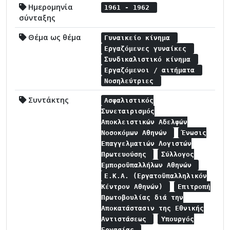
Ημερομηνία
1961 - 1962
σύνταξης
Θέμα ως θέμα
Γυναικείο κίνημα
Εργαζόμενες γυναίκες
Συνδικαλιστικό κίνημα
Εργαζόμενοι / αιτήματα
Νοσηλεύτριες
Συντάκτης
Ασφαλιστικός
Συνεταιρισμός
Αποκλειστικών Αδελφών
Νοσοκόμων Αθηνών
Ένωσις
Επαγγελματιών Λογιστών
Πρωτευούσης
Σύλλογος
Εμποροϋπαλλήλων Αθηνών
Ε.Κ.Α. (Εργατοϋπαλληλικόν
Κέντρον Αθηνών)
Επιτροπή
Πρωτοβουλίας διά την
Αποκατάστασιν της Εθνικής
Αντιστάσεως
Υπουργός
Εργασίας