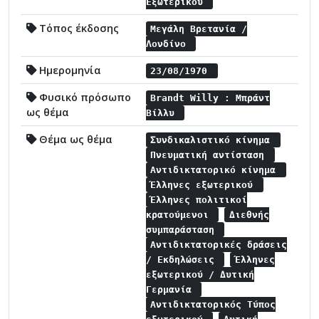
Εξωτερικού
Τόπος έκδοσης
Μεγάλη Βρετανία /
Λονδίνο
Ημερομηνία
23/08/1970
Φυσικό πρόσωπο
Brandt Willy : Μπράντ
ως θέμα
Βίλλυ
Θέμα ως θέμα
Συνδικαλιστικό κίνημα
Πνευματική αντίσταση
Αντιδικτατορικό κίνημα
Έλληνες εξωτερικού
Έλληνες πολιτικοί
κρατούμενοι
Διεθνής
συμπαράσταση
Αντιδικτατορικές δράσεις
/ Εκδηλώσεις
Έλληνες
εξωτερικού / Δυτική
Γερμανία
Αντιδικτατορικός Τύπος