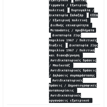
εξωτερικού
Δυτική
Γερμανία / Εξωτερική
πολιτική
Πορτογαλία /
Δικτατορία Σαλαζάρ
ΕΣΣΔ
/ Εξωτερική πολιτική
Διεθνής επικαιρότητα
Μετανάστες / προβλήματα
Δικτατορία 21ης
Απριλίου 1967 / Πολιτικές
διώξεις
Δικτατορία 21ης
Απριλίου 1967 / Πολιτική
και διακυβέρνηση
Αντιδικτατορικές δράσεις
/ Μποϊκοτάζ
Αντιδικτατορικές δράσεις
/ Δηλώσεις συμπαράστασης
Αντιδικτατορικές
δράσεις / Δημοσιογραφικές
ανταποκρίσεις
Αντιδικτατορικές
οργανώσεις εξωτερικού