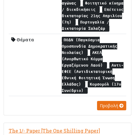
αγώνας
Φοιτητικό κίνημα
/ διεκδικήσεις
Επέτειος
δικτατορίας 21ης Απριλίου
(7η)
Πορτογαλία /
Δικτατορία Σαλαζάρ
Θέματα
ΠΟΔΝ (Παγκόσμια
Ομοσπονδία Δημοκρατικής
Νεολαίας)
ΑΚΕΛ
(Ανορθωτικό Κόμμα
Εργαζόμενου Λαού)
Αντι-
ΕΦΕΕ (Αντιδικτατορική
Εθνική Φοιτητική Ένωση
Ελλάδας)
Κομσομόλ (17ο
Συνέδριο)
Προβολή
The 1/- Paper [The One Shilling Paper]