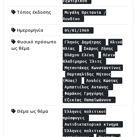
εξωτερικού
Τόπος έκδοσης
Μεγάλη Βρετανία /
Λονδίνο
Ημερομηνία
05/01/1969
Φυσικό πρόσωπο
Γληνός Δημήτρης
Ηλιού
ως θέμα
Ηλίας
Σκάρος Ζήσης
Βλάχου Ελένη
Λένιν
Βλαδίμηρος Ίλιτς
Μητσοτάκης Κωνσταντίνος
Παρτσαλίδης Μήτσος
(Μόας)
Λουλές Κώστας
Αμπατιέλος Αντώνης
Φαράκος Γρηγόρης
Εζεκίας Παπαϊωάννου
Θέμα ως θέμα
Έλληνες πολιτικοί
πρόσφυγες
Αντιδικτατορικό κίνημα
Έλληνες πολιτικοί