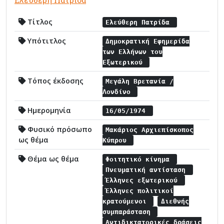
Τίτλος
Ελεύθερη Πατρίδα
Υπότιτλος
Δημοκρατική Εφημερίδα
των Ελλήνων του
Εξωτερικού
Τόπος έκδοσης
Μεγάλη Βρετανία /
Λονδίνο
Ημερομηνία
16/05/1974
Φυσικό πρόσωπο
Μακάριος Αρχιεπίσκοπος
ως θέμα
Κύπρου
Θέμα ως θέμα
Φοιτητικό κίνημα
Πνευματική αντίσταση
Έλληνες εξωτερικού
Έλληνες πολιτικοί
κρατούμενοι
Διεθνής
συμπαράσταση
Αντιδικτατορικές δράσεις