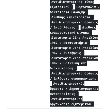
Αντιδικτατορικός Τύπος
εξωτερικού
Πορτογαλία /
Δικτατορία Σαλαζάρ
Διεθνής επικαιρότητα
Αντιδικτατορικές δράσεις
/ Διαδηλώσεις
Διεθνές
κομμουνιστικό κίνημα
Δικτατορία 21ης Απριλίου
1967 / Βασανιστήρια
Δικτατορία 21ης Απριλίου
1967 / Συλλήψεις
Δικτατορία 21ης Απριλίου
1967 / Πολιτική και
διακυβέρνηση
Αντιδικτατορικές δράσεις
/ Δηλώσεις συμπαράστασης
Αντιδικτατορικές
δράσεις / Δημοσιογραφικές
ανταποκρίσεις
Αντιδικτατορικές
οργανώσεις εξωτερικού