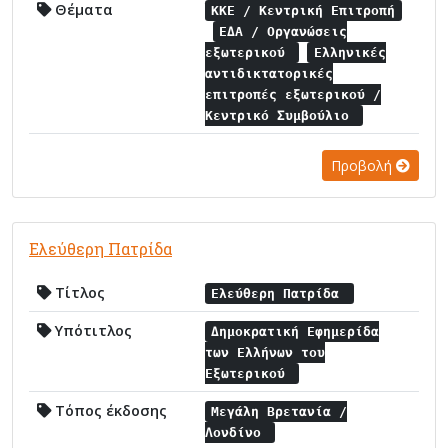
Θέματα
ΚΚΕ / Κεντρική Επιτροπή
ΕΔΑ / Οργανώσεις
εξωτερικού
Ελληνικές
αντιδικτατορικές
επιτροπές εξωτερικού /
Κεντρικό Συμβούλιο
Προβολή
Ελεύθερη Πατρίδα
Τίτλος
Ελεύθερη Πατρίδα
Υπότιτλος
Δημοκρατική Εφημερίδα
των Ελλήνων του
Εξωτερικού
Τόπος έκδοσης
Μεγάλη Βρετανία /
Λονδίνο