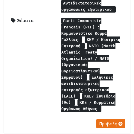
Αντιδικτατορικές
οργανώσεις εξωτερικού
Θέματα
Parti Communiste
Français (PCF) :
Κομμουνιστικό Κόμμα
Γαλλίας
ΚΚΕ / Κεντρική
Επιτροπή
NATO (North
Atlantic Treaty
Organisation) / NATO
(Οργανισμός
Βορειοατλαντικού
Συμφώνου)
Ελληνικές
αντιδικτατορικές
επιτροπές εξωτερικού
(ΕΑΕΕ)
ΚΚΕ/ Συνέδριο
(9ο)
ΚΚΕ / Κομματική
Οργάνωση Αθήνας
Προβολή