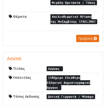
Μεγάλη Βρετανία / Τύπος
Θέματα
Απελευθερωτικό Μέτωπο
της Μοζαμβίκης (FRELIMO)
Προβολή
Αγώνας
Τίτλος
Αγώνας
Υπότιτλος
15θήμερο Ελεύθερο
Ελληνικό Δημοσιογραφικό
Όργανο
Τόπος έκδοσης
Δυτική Γερμανία / Μόναχο