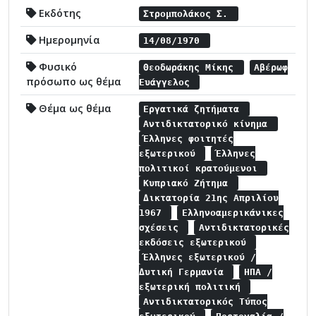
Εκδότης
Στρομπολάκος Σ.
Ημερομηνία
14/08/1970
Φυσικό
Θεοδωράκης Μίκης
Αβέρωφ
πρόσωπο ως θέμα
Ευάγγελος
Θέμα ως θέμα
Εργατικά ζητήματα
Αντιδικτατορικό κίνημα
Έλληνες φοιτητές
εξωτερικού
Έλληνες
πολιτικοί κρατούμενοι
Κυπριακό Ζήτημα
Δικτατορία 21ης Απριλίου
1967
Ελληνοαμερικάνικες
σχέσεις
Αντιδικτατορικές
εκδόσεις εξωτερικού
Έλληνες εξωτερικού /
Δυτική Γερμανία
ΗΠΑ /
εξωτερική πολιτική
Αντιδικτατορικός Τύπος