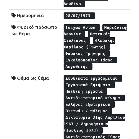
Λονδίνο
Ημερομηνία
28/07/1973
Φυσικό πρόσωπο
Τσέχωφ Άντων
Μπρέζνιεφ
ως θέμα
Λεονίντ
Παττακός
Στυλιανός
Φλωράκης
Χαρίλαος (Γιώτης)
Φαράκος Γρηγόρης
Εγκολφόπουλος Τάσος
Λογοθέτης
Θέμα ως θέμα
Συνδικάτα εργαζομένων
Εργασιακά ζητήματα
Παιδική εργασία
Αντιδικτατορικό κίνημα
Έλληνες εξωτερικού
Βιετνάμ / πόλεμος
Δικτατορία 21ης Απριλίου
1967 / Δημοψήφισμα
(Ιούλιος 1973)
Αντιδικτατορικός Τύπος