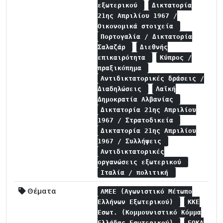
εξωτερικού
Δικτατορία
21ης Απριλίου 1967 /
Οικονομικά στοιχεία
Πορτογαλία / Δικτατορία
Σαλαζάρ
Διεθνής
επικαιρότητα
Κύπρος /
πραξικόπημα
Αντιδικτατορικές δράσεις /
Διαδηλώσεις
Λαϊκή
Δημοκρατία Αλβανίας
Δικτατορία 21ης Απριλίου
1967 / Στρατοδικεία
Δικτατορία 21ης Απριλίου
1967 / Συλλήψεις
Αντιδικτατορικές
οργανώσεις εξωτερικού
Ιταλία / πολιτική
Θέματα
ΑΜΕΕ (Αγωνιστικό Μέτωπο
Ελλήνων Εξωτερικού)
ΚΚΕ
Εσωτ. (Κομμουνιστικό Κόμμα
Ελλάδας Εσωτερικού)
ΕΟΚΑ