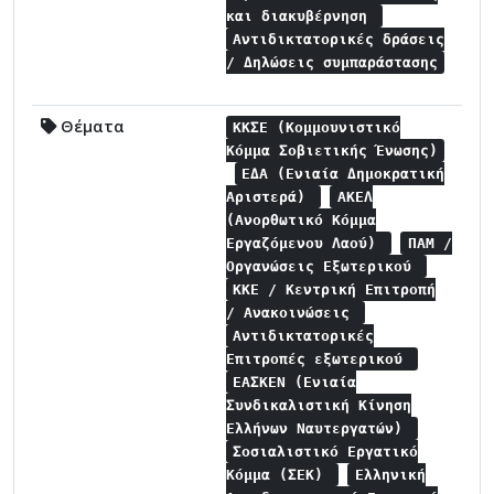
και διακυβέρνηση
Αντιδικτατορικές δράσεις
/ Δηλώσεις συμπαράστασης
Θέματα
ΚΚΣΕ (Κομμουνιστικό
Κόμμα Σοβιετικής Ένωσης)
ΕΔΑ (Ενιαία Δημοκρατική
Αριστερά)
ΑΚΕΛ
(Ανορθωτικό Κόμμα
Εργαζόμενου Λαού)
ΠΑΜ /
Οργανώσεις Εξωτερικού
ΚΚΕ / Κεντρική Επιτροπή
/ Ανακοινώσεις
Αντιδικτατορικές
Επιτροπές εξωτερικού
ΕΑΣΚΕΝ (Ενιαία
Συνδικαλιστική Κίνηση
Ελλήνων Ναυτεργατών)
Σοσιαλιστικό Εργατικό
Κόμμα (ΣΕΚ)
Ελληνική