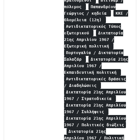
κρατούμενοι
Βιετνάμ /
πόλεμος
Παπανδρέου
Γεώργιος / κηδεία
ΚΚΕ /
Ολομέλεια (12η)
Αντιδικτατορικός Τύπος
εξωτερικού
Δικτατορία
21ης Απριλίου 1967 /
Εξωτερική πολιτική
Πορτογαλία / Δικτατορία
Σαλαζάρ
Δικτατορία 21ης
Απριλίου 1967 /
Εκπαιδευτική πολιτική
Αντιδικτατορικές δράσεις
/ Διαδηλώσεις
Δικτατορία 21ης Απριλίου
1967 / Στρατοδικεία
Δικτατορία 21ης Απριλίου
1967 / Συλλήψεις
Δικτατορία 21ης Απριλίου
1967 / Πολιτικές διώξεις
Δικτατορία 21ης
Απριλίου 1967 / Πολιτική