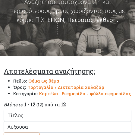
Αναζητήστε ταυτόχρονα 2 ή και
περισσότερους όρους χωρίζοντας τους με
κόμμα Π.Χ:
ΕΠΟΝ, Πειραιάς, έκθεση
.
Αποτελέσματα αναζήτησης:
Πεδίο:
Θέμα ως θέμα
Όρος:
Πορτογαλία / Δικτατορία Σαλαζάρ
Κατηγορία:
Καρτέλα : Εφημερίδα - φύλλα εφημερίδας
Βλέπετε
1 - 12
από τα
12
(12)