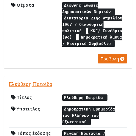
Θέματα
Διεθνής Ένωσις
Δημοκρατικών Νομικών
Δικτατορία 21ης Απριλίου
1967 / Οικονομική
πολιτική
ΚΚΕ/ Συνέδριο
(9ο)
Δημοκρατική Άμυνα
/ Κεντρικό Συμβούλιο
Προβολή
Ελεύθερη Πατρίδα
Τίτλος
Ελεύθερη Πατρίδα
Υπότιτλος
Δημοκρατική Εφημερίδα
των Ελλήνων του
Εξωτερικού
Τόπος έκδοσης
Μεγάλη Βρετανία /