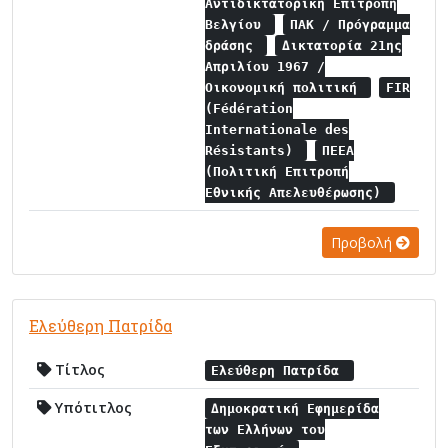
Αντιδικτατορική Επιτροπή
Βελγίου
ΠΑΚ / Πρόγραμμα
δράσης
Δικτατορία 21ης
Απριλίου 1967 /
Οικονομική πολιτική
FIR
(Fédération
Internationale des
Résistants)
ΠΕΕΑ
(Πολιτική Επιτροπή
Εθνικής Απελευθέρωσης)
Προβολή
Ελεύθερη Πατρίδα
Τίτλος
Ελεύθερη Πατρίδα
Υπότιτλος
Δημοκρατική Εφημερίδα
των Ελλήνων του