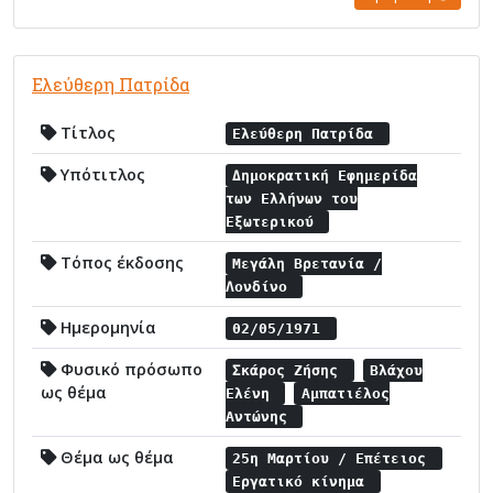
Ελεύθερη Πατρίδα
Τίτλος
Ελεύθερη Πατρίδα
Υπότιτλος
Δημοκρατική Εφημερίδα
των Ελλήνων του
Εξωτερικού
Τόπος έκδοσης
Μεγάλη Βρετανία /
Λονδίνο
Ημερομηνία
02/05/1971
Φυσικό πρόσωπο
Σκάρος Ζήσης
Βλάχου
ως θέμα
Ελένη
Αμπατιέλος
Αντώνης
Θέμα ως θέμα
25η Μαρτίου / Επέτειος
Εργατικό κίνημα