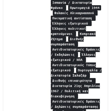
Ισπανία / Δικτατορία
Φράνκο
Πρωτομαγιά 1944
Φυλακές Αλικαρνασσού
Πνευματική αντίσταση
Έλληνες εξωτερικού
Έλληνες πολιτικοί
κρατούμενοι
Κυπριακό
Ζήτημα
Διεθνής
συμπαράσταση
Αντιδικτατορικές δράσεις
/ Εκδηλώσεις
Έλληνες
εξωτερικού / ΗΠΑ
Αντιδικτατορικός Τύπος
εξωτερικού
Πορτογαλία /
Δικτατορία Σαλαζάρ
Διεθνής επικαιρότητα
Δικτατορία 21ης Απριλίου
1967 / Πολιτική και
διακυβέρνηση
Αντιδικτατορικές δράσεις
/ Δηλώσεις συμπαράστασης