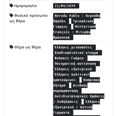
Ημερομηνία
11/04/1974
Φυσικό πρόσωπο
Neruda Pablo : Νερούδα
ως θέμα
Πάμπλο
Τρικαλινός
Γιώργος
Mitterrand
François : Μιτεράν
Φρανσουά
Θέμα ως θέμα
Έλληνες μετανάστες
Συνδικαλιστικό κίνημα
Φυλακές Γυάρου
Πνευματική αντίσταση
Έλληνες εξωτερικού
Έλληνες πολιτικοί
κρατούμενοι
Κυπριακό
Ζήτημα
Διεθνής
συμπαράσταση
Αντιδικτατορικές δράσεις
/ Εκδηλώσεις
Έλληνες
εξωτερικού / Δυτική
Γερμανία