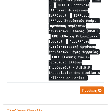
Β
ΟΕΦΣ (Ομοσπονδία
Ελληνικών Φοιτητικών
Συλλόγων)
Σύλλογος
Ελλήνων Σπουδαστών Μπάρι
Οργάνωση Μαρξιστών
Λενινιστών Ελλάδας (ΟΜΛΕ)
ΕΡΕ (Εθνική Ριζοσπαστική
Ένωσις)
Πανελλήνια
Αντιδικτατορική Οργάνωση
Σπουδαστών Ρήγας Φερραίος
ΕΠΕΣ (Ένωσις των εν
Παρισίοις Ελλήνων
Σπουδαστών) / A.E.H.P.
(Association des Etudiants
Hellenes de Paris)
Προβολή
Ελεύθερη Πατρίδα