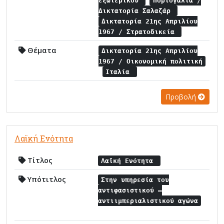
εξωτερικού
Πορτογαλία /
Δικτατορία Σαλαζάρ
Δικτατορία 21ης Απριλίου
1967 / Στρατοδικεία
Θέματα
Δικτατορία 21ης Απριλίου
1967 / Οικονομική πολιτική
Ιταλία
Προβολή
Λαϊκή Ενότητα
Τίτλος
Λαϊκή Ενότητα
Υπότιτλος
Στην υπηρεσία του
αντιφασιστικού –
αντιιμπεριαλιστικού αγώνα