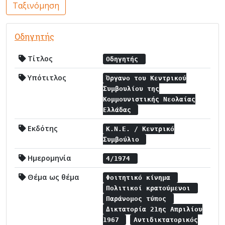
Ταξινόμηση
Οδηγητής
Τίτλος
Οδηγητής
Υπότιτλος
Όργανο του Κεντρικού
Συμβουλίου της
Κομμουνιστικής Νεολαίας
Ελλάδας
Εκδότης
Κ.Ν.Ε. / Κεντρικό
Συμβούλιο
Ημερομηνία
4/1974
Θέμα ως θέμα
Φοιτητικό κίνημα
Πολιτικοί κρατούμενοι
Παράνομος τύπος
Δικτατορία 21ης Απριλίου
1967
Αντιδικτατορικός