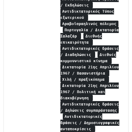
/ Εκδηλώσεις
Αντιδικτατορικός Τύπος
εξωτερικού
Αραβοϊσραηλινός πόλεμος
Πορτογαλία / Δικτατορία
Σαλαζάρ
Διεθνής
επικαιρότητα
Αντιδικτατορικές δράσεις
/ Διαδηλώσεις
Διεθνές
κομμουνιστικό κίνημα
Δικτατορία 21ης Απριλίου
1967 / Βασανιστήρια
Χιλή / πραξικόπημα
Δικτατορία 21ης Απριλίου
1967 / Πολιτική και
διακυβέρνηση
Αντιδικτατορικές δράσεις
/ Δηλώσεις συμπαράστασης
Αντιδικτατορικές
δράσεις / Δημοσιογραφικές
ανταποκρίσεις