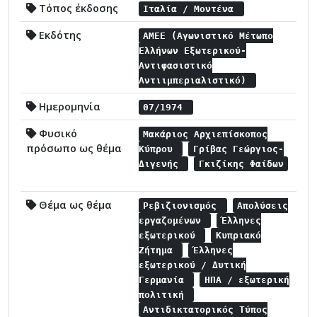
Τόπος έκδοσης
Ιταλία / Μοντένα
Εκδότης
ΑΜΕΕ (Αγωνιστικό Μέτωπο
Ελλήνων Εξωτερικού-
Αντιφασιστικό
Αντιιμπεριαλιστικό)
Ημερομηνία
07/1974
Φυσικό
Μακάριος Αρχιεπίσκοπος
πρόσωπο ως θέμα
Κύπρου
Γρίβας Γεώργιος-
Διγενής
Γκιζίκης Φαίδων
Θέμα ως θέμα
Ρεβιζιονισμός
Απολύσεις
εργαζομένων
Έλληνες
εξωτερικού
Κυπριακό
Ζήτημα
Έλληνες
εξωτερικού / Δυτική
Γερμανία
ΗΠΑ / εξωτερική
πολιτική
Αντιδικτατορικός Τύπος