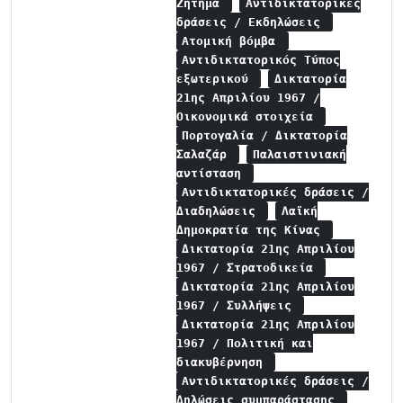
Ζήτημα
Αντιδικτατορικές
δράσεις / Εκδηλώσεις
Ατομική βόμβα
Αντιδικτατορικός Τύπος
εξωτερικού
Δικτατορία
21ης Απριλίου 1967 /
Οικονομικά στοιχεία
Πορτογαλία / Δικτατορία
Σαλαζάρ
Παλαιστινιακή
αντίσταση
Αντιδικτατορικές δράσεις /
Διαδηλώσεις
Λαϊκή
Δημοκρατία της Κίνας
Δικτατορία 21ης Απριλίου
1967 / Στρατοδικεία
Δικτατορία 21ης Απριλίου
1967 / Συλλήψεις
Δικτατορία 21ης Απριλίου
1967 / Πολιτική και
διακυβέρνηση
Αντιδικτατορικές δράσεις /
Δηλώσεις συμπαράστασης