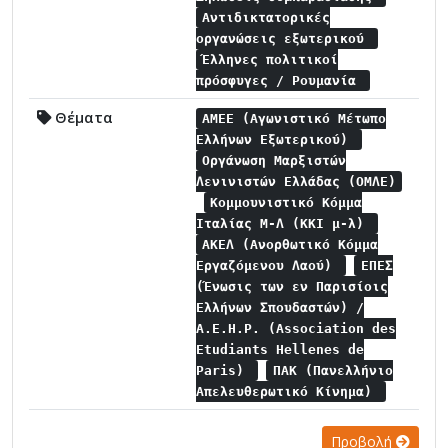
Αντιδικτατορικές
οργανώσεις εξωτερικού
Έλληνες πολιτικοί
πρόσφυγες / Ρουμανία
Θέματα
ΑΜΕΕ (Αγωνιστικό Μέτωπο
Ελλήνων Εξωτερικού)
Οργάνωση Μαρξιστών
Λενινιστών Ελλάδας (ΟΜΛΕ)
Κομμουνιστικό Κόμμα
Ιταλίας Μ-Λ (ΚΚΙ μ-λ)
ΑΚΕΛ (Ανορθωτικό Κόμμα
Εργαζόμενου Λαού)
ΕΠΕΣ
(Ένωσις των εν Παρισίοις
Ελλήνων Σπουδαστών) /
A.E.H.P. (Association des
Etudiants Hellenes de
Paris)
ΠΑΚ (Πανελλήνιο
Απελευθερωτικό Κίνημα)
Προβολή