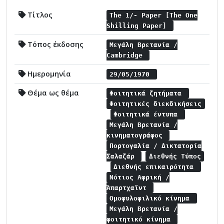
Τίτλος
The 1/- Paper [The One
Shilling Paper]
Τόπος έκδοσης
Μεγάλη Βρετανία /
Cambridge
Ημερομηνία
29/05/1970
Θέμα ως θέμα
Φοιτητικά ζητήματα
Φοιτητικές διεκδικήσεις
Φοιτητικά έντυπα
Μεγάλη Βρετανία /
κινηματογράφος
Πορτογαλία / Δικτατορία
Σαλαζάρ
Διεθνής Τύπος
Διεθνής επικαιρότητα
Νότιος Αφρική /
Άπαρτχαϊντ
Ομοφυλοφιλικό κίνημα
Μεγάλη Βρετανία /
φοιτητικό κίνημα