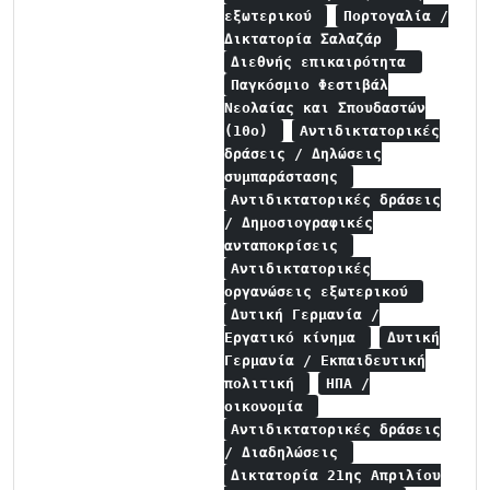
εξωτερικού
Πορτογαλία /
Δικτατορία Σαλαζάρ
Διεθνής επικαιρότητα
Παγκόσμιο Φεστιβάλ
Νεολαίας και Σπουδαστών
(10ο)
Αντιδικτατορικές
δράσεις / Δηλώσεις
συμπαράστασης
Αντιδικτατορικές δράσεις
/ Δημοσιογραφικές
ανταποκρίσεις
Αντιδικτατορικές
οργανώσεις εξωτερικού
Δυτική Γερμανία /
Εργατικό κίνημα
Δυτική
Γερμανία / Εκπαιδευτική
πολιτική
ΗΠΑ /
οικονομία
Αντιδικτατορικές δράσεις
/ Διαδηλώσεις
Δικτατορία 21ης Απριλίου