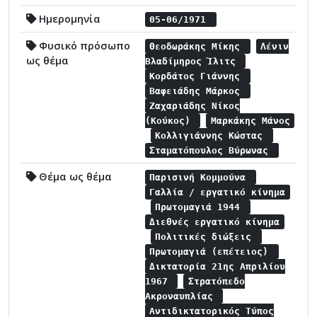
Ημερομηνία
05-06/1971
Φυσικό πρόσωπο
Θεοδωράκης Μίκης
Λένιν
ως θέμα
Βλαδίμηρος Ίλιτς
Κορδάτος Γιάννης
Βαφειάδης Μάρκος
Ζαχαριάδης Νίκος
(Κούκος)
Μαρκάκης Μάνος
Κολλιγιάννης Κώστας
Σταματόπουλος Βύρωνας
Θέμα ως θέμα
Παρισινή Κομμούνα
Γαλλία / εργατικό κίνημα
Πρωτομαγιά 1944
Διεθνές εργατικό κίνημα
Πολιτικές διώξεις
Πρωτομαγιά (επέτειος)
Δικτατορία 21ης Απριλίου
1967
Στρατόπεδο
Ακροναυπλίας
Αντιδικτατορικός Τύπος