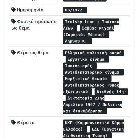
Ημερομηνία
08/1972
Φυσικό πρόσωπο
Trotsky Leon : Τρότσκυ
ως θέμα
Λέων
Σάββας Μιχαήλ
(Σαμπετάι Μάτσας)
Λήμνου Κ.
Θέμα ως θέμα
Ελληνική πολιτική σκηνή
Εργατικό κίνημα
Τροτσκισμός
Αντιδικτατορικό κίνημα
Μαρξιστική θεωρία
Αντιδικτατορικός Τύπος
εξωτερικού
Διεθνής (4η)
Δικτατορία 21ης
Απριλίου 1967 / Πολιτική
και διακυβέρνηση
Θέματα
ΚΚΕ (Κομμουνιστικό Κόμμα
Ελλάδας)
ΕΔΕ (Εργατική
Διεθνιστική Ένωση)