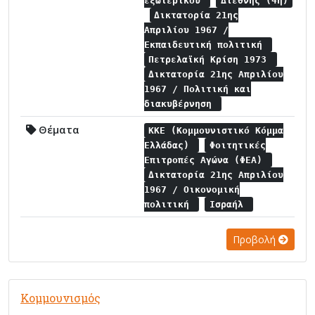
εξωτερικού
Διεθνής (4η)
Δικτατορία 21ης
Απριλίου 1967 /
Εκπαιδευτική πολιτική
Πετρελαϊκή Κρίση 1973
Δικτατορία 21ης Απριλίου
1967 / Πολιτική και
διακυβέρνηση
Θέματα
ΚΚΕ (Κομμουνιστικό Κόμμα
Ελλάδας)
Φοιτητικές
Επιτροπές Αγώνα (ΦΕΑ)
Δικτατορία 21ης Απριλίου
1967 / Οικονομική
πολιτική
Ισραήλ
Προβολή
Κομμουνισμός