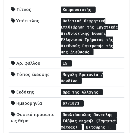
Τίτλος
Κομμουνιστής
Υπότιτλος
Πολιτική Θεωρητική
Επιθεώρηση τής Εργατικής
Διεθνιστικής Ένωσης
Ελληνικού Τμήματος τής
Διεθνούς Επιτροπής τής
4ης Διεθνούς
Αρ. φύλλου
15
Τόπος έκδοσης
Μεγάλη Βρετανία /
Λονδίνο
Εκδότης
Ώρα της Αλλαγής
Ημερομηνία
07/1973
Φυσικό πρόσωπο
Πουλιόπουλος Παντελής
ως θέμα
Σάββας Μιχαήλ (Σαμπετάι
Μάτσας)
Βιτσώρης Γ.