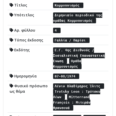
Τίτλος
Κομμουνισμός
Υπότιτλος
Διμηνιαίο περιοδικό της
ομάδας Κομμουνισμός
Αρ. φύλλου
4
Τόπος έκδοσης
Γαλλία / Παρίσι
Εκδότης
Ε.Γ. 4ης Διεθνούς /
Σοσιαλιστική Επαναστατική
Ένωση
Ομάδα
Κομμουνισμός
Ημερομηνία
07-08/1974
Φυσικό πρόσωπο
Λένιν Βλαδίμηρος Ίλιτς
ως θέμα
Trotsky Leon : Τρότσκυ
Λέων
Mitterrand
François : Μιτεράν
Φρανσουά