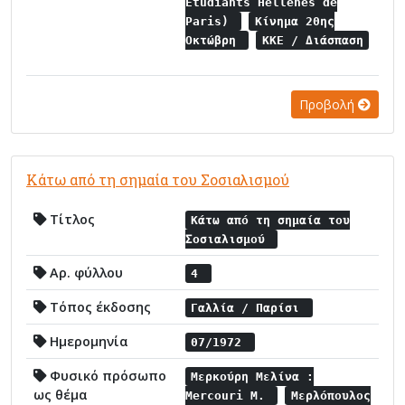
Etudiants Hellenes de
Paris)
Κίνημα 20ης
Οκτώβρη
ΚΚΕ / Διάσπαση
Προβολή
Κάτω από τη σημαία του Σοσιαλισμού
Τίτλος
Κάτω από τη σημαία του
Σοσιαλισμού
Αρ. φύλλου
4
Τόπος έκδοσης
Γαλλία / Παρίσι
Ημερομηνία
07/1972
Φυσικό πρόσωπο
Μερκούρη Μελίνα :
ως θέμα
Mercouri M.
Μερλόπουλος