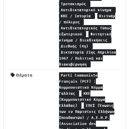
Τροτσκισμός
Αντιδικτατορικό κίνημα
ΚΚΕ / Ιστορία
Βιετνάμ
/ πόλεμος
Αντιδικτατορικός Τύπος
εξωτερικού
Φοιτητικό
κίνημα / διεκδικήσεις
Διεθνής (4η)
Δικτατορία 21ης Απριλίου
1967 / Πολιτική και
διακυβέρνηση
Θέματα
Parti Communiste
Français (PCF) :
Κομμουνιστικό Κόμμα
Γαλλίας
ΚΚΕ
(Κομμουνιστικό Κόμμα
Ελλάδας)
ΕΠΕΣ (Ένωσις
των εν Παρισίοις Ελλήνων
Σπουδαστών) / A.E.H.P.
(Association des