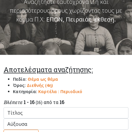
Αναζητήστε ταυτόχρονα 2 ή και
περισσότερους όρους χωρίζοντας τους με
κόμμα Π.Χ:
ΕΠΟΝ, Πειραιάς, έκθεση
.
Αποτελέσματα αναζήτησης:
Πεδίο:
Θέμα ως θέμα
Όρος:
Διεθνής (4η)
Κατηγορία:
Καρτέλα : Περιοδικό
Βλέπετε
1 - 16
από τα
16
(16)