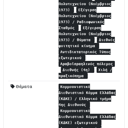
Πολυτεχνείου (Νοέμβριος
1973)
Εξέγερση
Πολυτεχνείου (Νοέμβριος
1973) / Ραδιοφωνικός
Σταθμός
Εξέγερση
Πολυτεχνείου (Νοέμβριος
1973) / θύματα
Διεθνές
φοιτητικό κίνημα
Αντιδικτατορικός Τύπος
εξωτερικού
Αραβοϊσραηλινός πόλεμος
Διεθνής (4η)
Χιλή /
πραξικόπημα
Θέματα
Κομμουνιστικό
Διεθνιστικό Κόμμα Ελλάδας
(ΚΔΚΕ) / Ελληνικό τμήμα
4ης Διεθνούς
Κομμουνιστικό
Διεθνιστικό Κόμμα Ελλάδας
(ΚΔΚΕ) εξωτερικού