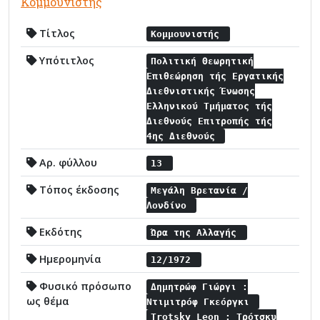
Κομμουνιστής
Τίτλος
Κομμουνιστής
Υπότιτλος
Πολιτική Θεωρητική
Επιθεώρηση τής Εργατικής
Διεθνιστικής Ένωσης
Ελληνικού Τμήματος τής
Διεθνούς Επιτροπής τής
4ης Διεθνούς
Αρ. φύλλου
13
Τόπος έκδοσης
Μεγάλη Βρετανία /
Λονδίνο
Εκδότης
Ώρα της Αλλαγής
Ημερομηνία
12/1972
Φυσικό πρόσωπο
Δημητρώφ Γιώργι :
ως θέμα
Ντιμιτρόφ Γκεόργκι
Trotsky Leon : Τρότσκυ