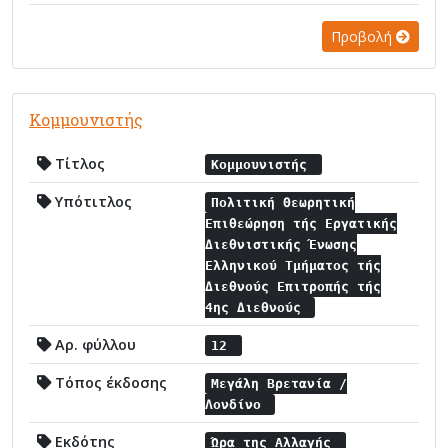
Προβολή
Κομμουνιστής
Τίτλος
Κομμουνιστής
Υπότιτλος
Πολιτική Θεωρητική
Επιθεώρηση τής Εργατικής
Διεθνιστικής Ένωσης
Ελληνικού Τμήματος τής
Διεθνούς Επιτροπής τής
4ης Διεθνούς
Αρ. φύλλου
12
Τόπος έκδοσης
Μεγάλη Βρετανία /
Λονδίνο
Εκδότης
Ώρα της Αλλαγής