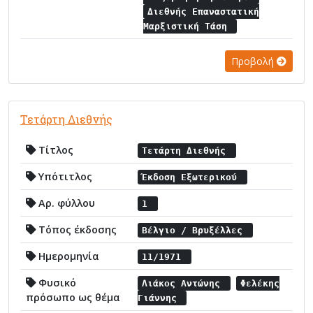
Διεθνής Επαναστατική
Μαρξιστική Τάση
Προβολή
Τετάρτη Διεθνής
Τίτλος
Τετάρτη Διεθνής
Υπότιτλος
Έκδοση Εξωτερικού
Αρ. φύλλου
1
Τόπος έκδοσης
Βέλγιο / Βρυξέλλες
Ημερομηνία
11/1971
Φυσικό
Λιάκος Αντώνης
Φελέκης
πρόσωπο ως θέμα
Γιάννης