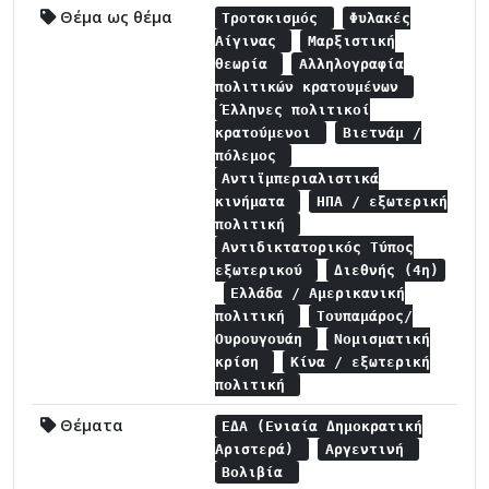
Θέμα ως θέμα
Τροτσκισμός
Φυλακές
Αίγινας
Μαρξιστική
θεωρία
Αλληλογραφία
πολιτικών κρατουμένων
Έλληνες πολιτικοί
κρατούμενοι
Βιετνάμ /
πόλεμος
Αντιϊμπεριαλιστικά
κινήματα
ΗΠΑ / εξωτερική
πολιτική
Αντιδικτατορικός Τύπος
εξωτερικού
Διεθνής (4η)
Ελλάδα / Αμερικανική
πολιτική
Τουπαμάρος/
Ουρουγουάη
Νομισματική
κρίση
Κίνα / εξωτερική
πολιτική
Θέματα
ΕΔΑ (Ενιαία Δημοκρατική
Αριστερά)
Αργεντινή
Βολιβία