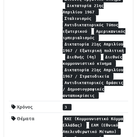
Δικτατορία 21ης
Απριλίου 1967
Σταλινισμός
Αντιδικτατορικός Τύπος
εξωτερικού
Αμερικανικός
ιμπεριαλισμός
Δικτατορία 21ης Απριλίου
1967 / Εξωτερική πολιτική
Διεθνής (4η)
Διεθνές
κομμουνιστικό κίνημα
Δικτατορία 21ης Απριλίου
1967 / Στρατοδικεία
Αντιδικτατορικές δράσεις
/ Δημοσιογραφικές
ανταποκρίσεις
Χρόνος
3
Θέματα
ΚΚΕ (Κομμουνιστικό Κόμμα
Ελλάδας)
ΕΑΜ (Εθνικό
Απελευθερωτικό Μέτωπο)