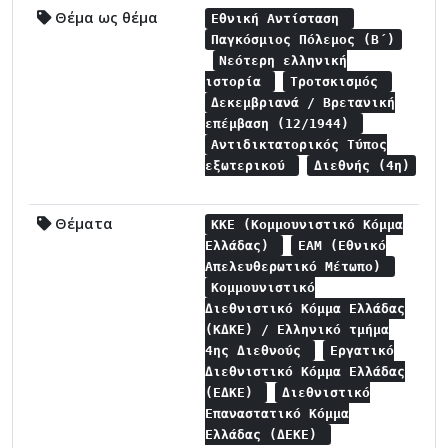
Θέμα ως θέμα
Εθνική Αντίσταση
Παγκόσμιος Πόλεμος (Β΄)
Νεότερη ελληνική
ιστορία
Τροτσκισμός
Δεκεμβριανά / Βρετανική
επέμβαση (12/1944)
Αντιδικτατορικός Τύπος
εξωτερικού
Διεθνής (4η)
Θέματα
ΚΚΕ (Κομμουνιστικό Κόμμα
Ελλάδας)
ΕΑΜ (Εθνικό
Απελευθερωτικό Μέτωπο)
Κομμουνιστικό
Διεθνιστικό Κόμμα Ελλάδας
(ΚΔΚΕ) / Ελληνικό τμήμα
4ης Διεθνούς
Εργατικό
Διεθνιστικό Κόμμα Ελλάδας
(ΕΔΚΕ)
Διεθνιστικό
Επαναστατικό Κόμμα
Ελλάδας (ΔΕΚΕ)