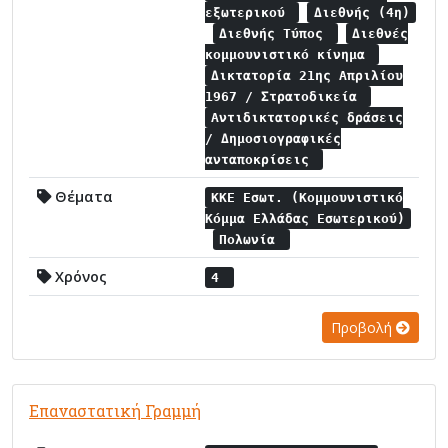
εξωτερικού
Διεθνής (4η)
Διεθνής Τύπος
Διεθνές
κομμουνιστικό κίνημα
Δικτατορία 21ης Απριλίου
1967 / Στρατοδικεία
Αντιδικτατορικές δράσεις
/ Δημοσιογραφικές
ανταποκρίσεις
Θέματα
ΚΚΕ Εσωτ. (Κομμουνιστικό
Κόμμα Ελλάδας Εσωτερικού)
Πολωνία
Χρόνος
4
Προβολή
Επαναστατική Γραμμή