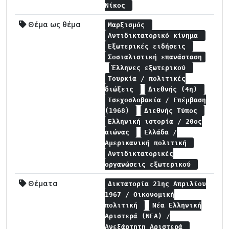
Νίκος
Θέμα ως θέμα
Μαρξισμός
Αντιδικτατορικό κίνημα
Εξωτερικές ειδήσεις
Σοσιαλιστική επανάσταση
Έλληνες εξωτερικού
Τουρκία / πολιτικές
διώξεις
Διεθνής (4η)
Τσεχοσλοβακία / Επέμβαση
(1968)
Διεθνής Τύπος
Ελληνική ιστορία / 20ος
αιώνας
Ελλάδα /
Αμερικανική πολιτική
Αντιδικτατορικές
οργανώσεις εξωτερικού
Θέματα
Δικτατορία 21ης Απριλίου
1967 / Οικονομική
πολιτική
Νέα Ελληνική
Αριστερά (ΝΕΑ) /
Ανεξάρτητη Αριστερά