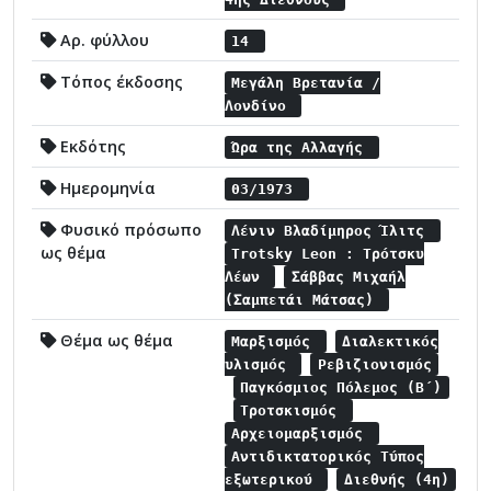
Αρ. φύλλου
14
Τόπος έκδοσης
Μεγάλη Βρετανία /
Λονδίνο
Εκδότης
Ώρα της Αλλαγής
Ημερομηνία
03/1973
Φυσικό πρόσωπο
Λένιν Βλαδίμηρος Ίλιτς
ως θέμα
Trotsky Leon : Τρότσκυ
Λέων
Σάββας Μιχαήλ
(Σαμπετάι Μάτσας)
Θέμα ως θέμα
Μαρξισμός
Διαλεκτικός
υλισμός
Ρεβιζιονισμός
Παγκόσμιος Πόλεμος (Β΄)
Τροτσκισμός
Αρχειομαρξισμός
Αντιδικτατορικός Τύπος
εξωτερικού
Διεθνής (4η)