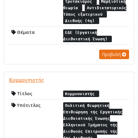
Τροτσκισμός
Μαρξιστική
θεωρία
Αντιδικτατορικός
Τύπος εξωτερικού
Διεθνής (4η)
Θέματα
ΕΔΕ (Εργατική
Διεθνιστική Ένωση)
Προβολή
Κομμουνιστής
Τίτλος
Κομμουνιστής
Υπότιτλος
Πολιτική Θεωρητική
Επιθεώρηση τής Εργατικής
Διεθνιστικής Ένωσης
Ελληνικού Τμήματος τής
Διεθνούς Επιτροπής τής
4ης Διεθνούς