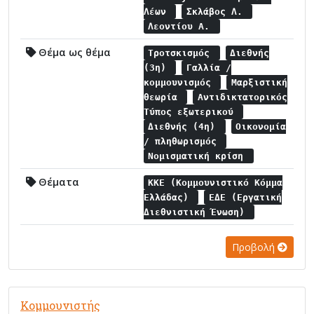
Λέων
Σκλάβος Λ.
Λεοντίου Α.
Θέμα ως θέμα
Τροτσκισμός
Διεθνής
(3η)
Γαλλία /
κομμουνισμός
Μαρξιστική
θεωρία
Αντιδικτατορικός
Τύπος εξωτερικού
Διεθνής (4η)
Οικονομία
/ πληθωρισμός
Νομισματική κρίση
Θέματα
ΚΚΕ (Κομμουνιστικό Κόμμα
Ελλάδας)
ΕΔΕ (Εργατική
Διεθνιστική Ένωση)
Προβολή
Κομμουνιστής