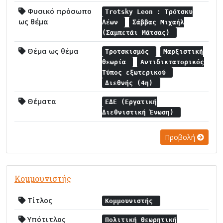
Φυσικό πρόσωπο
Trotsky Leon : Τρότσκυ
ως θέμα
Λέων
Σάββας Μιχαήλ
(Σαμπετάι Μάτσας)
Θέμα ως θέμα
Τροτσκισμός
Μαρξιστική
θεωρία
Αντιδικτατορικός
Τύπος εξωτερικού
Διεθνής (4η)
Θέματα
ΕΔΕ (Εργατική
Διεθνιστική Ένωση)
Προβολή
Κομμουνιστής
Τίτλος
Κομμουνιστής
Υπότιτλος
Πολιτική Θεωρητική