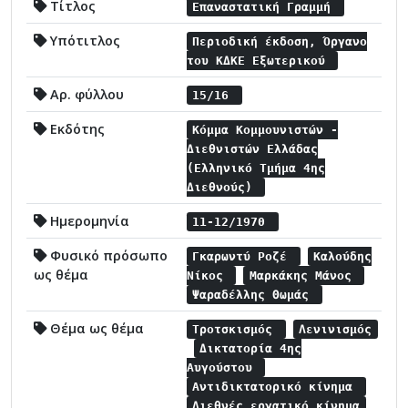
Τίτλος
Επαναστατική Γραμμή
Υπότιτλος
Περιοδική έκδοση, Όργανο
του ΚΔΚΕ Εξωτερικού
Αρ. φύλλου
15/16
Εκδότης
Κόμμα Κομμουνιστών -
Διεθνιστών Ελλάδας
(Ελληνικό Τμήμα 4ης
Διεθνούς)
Ημερομηνία
11-12/1970
Φυσικό πρόσωπο
Γκαρωντύ Ροζέ
Καλούδης
ως θέμα
Νίκος
Μαρκάκης Μάνος
Ψαραδέλλης Θωμάς
Θέμα ως θέμα
Τροτσκισμός
Λενινισμός
Δικτατορία 4ης
Αυγούστου
Αντιδικτατορικό κίνημα
Διεθνές εργατικό κίνημα