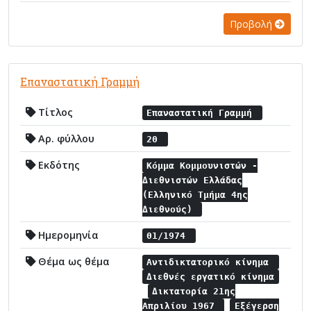
Προβολή
Επαναστατική Γραμμή
Τίτλος
Επαναστατική Γραμμή
Αρ. φύλλου
20
Εκδότης
Κόμμα Κομμουνιστών -
Διεθνιστών Ελλάδας
(Ελληνικό Τμήμα 4ης
Διεθνούς)
Ημερομηνία
01/1974
Θέμα ως θέμα
Αντιδικτατορικό κίνημα
Διεθνές εργατικό κίνημα
Δικτατορία 21ης
Απριλίου 1967
Εξέγερση