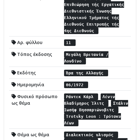
Επιθεώρηση τής Εργατικής
Διεθνιστικής Ένωσης
Ελληνικού Τμήματος τής
Διεθνούς Επιτροπής τής
4ης Διεθνούς
Αρ. φύλλου
11
Τόπος έκδοσης
Μεγάλη Βρετανία /
Λονδίνο
Εκδότης
Ώρα της Αλλαγής
Ημερομηνία
06/1972
Φυσικό πρόσωπο
Ράντεκ Κάρλ
Λένιν
ως θέμα
Βλαδίμηρος Ίλιτς
Στάλιν
Ιωσήφ Βησσαριώνοβιτς
Trotsky Leon : Τρότσκυ
Λέων
Θέμα ως θέμα
Διαλεκτικός υλισμός