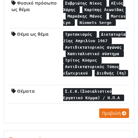
Φυσικό πρόσωπο
Συβριώτης Νίκος
Αξιός
ως θέμα
Χάρης
Καρίπης Λεωνίδας
Μαρκάκης Μάνος
Marcus
Lyn
Niemets Serge
Θέμα ως θέμα
Τροτσκισμός
Δικτατορία
21ης Απριλίου 1967
Αντιδικτατορικός αγώνας
Καπιταλιστικό σύστημα
Τρίτος Κόσμος
Αντιδικτατορικός Τύπος
εξωτερικού
Διεθνής (4η)
Θέματα
Σ.Ε.Κ.(Σοσιαλιστικό
Εργατικό Κόμμα) / Η.Π.Α
Προβολή