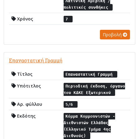
Λατινική Αμερική /
πολιτικές συνθήκες
Χρόνος
7
Προβολή
Επαναστατική Γραμμή
Τίτλος
Επαναστατική Γραμμή
Υπότιτλος
Περιοδική έκδοση, όργανο
του ΚΔΚΕ Εξωτερικού
Αρ. φύλλου
5/6
Εκδότης
Κόμμα Κομμουνιστών -
Διεθνιστών Ελλάδας
(Ελληνικό Τμήμα 4ης
Διεθνούς)