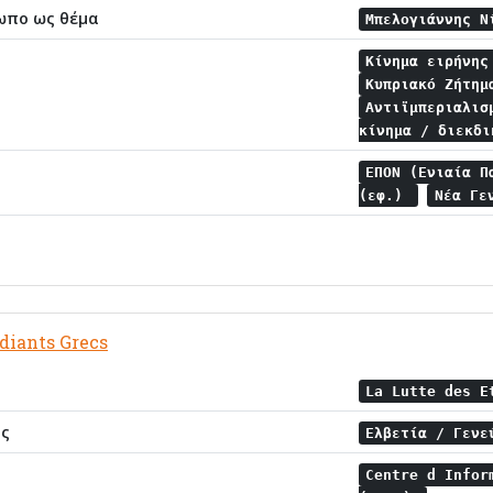
ωπο ως θέμα
Μπελογιάννης 
Κίνημα ειρήνη
Κυπριακό Ζήτη
Αντιϊμπεριαλι
κίνημα / διεκδ
ΕΠΟΝ (Ενιαία Π
(εφ.)
Νέα Γε
udiants Grecs
La Lutte des 
ης
Ελβετία / Γεν
Centre d Infor