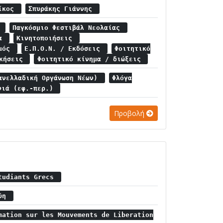
Νίκος
Σπυράκης Γιάννης
ς
Παγκόσμιο Φεστιβάλ Νεολαίας
μα
Κινητοποιήσεις
σμός
Ε.Π.Ο.Ν. / Εκδόσεις
Φοιτητικό
ικήσεις
Φοιτητικό κίνημα / διώξεις
ανελλαδική Οργάνωση Νέων)
Φλόγα
νιά (εφ.-περ.)
Προβολή
Etudiants Grecs
εύη
mation sur les Mouvements de Liberation