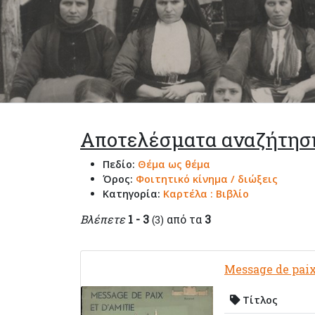
Αποτελέσματα αναζήτησ
Πεδίο:
Θέμα ως θέμα
Όρος:
Φοιτητικό κίνημα / διώξεις
Κατηγορία:
Καρτέλα : Βιβλίο
Βλέπετε
1 - 3
από τα
3
(3)
Message de paix
Τίτλος