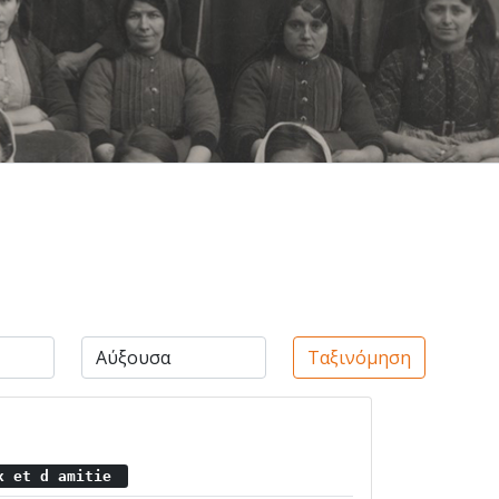
Ταξινόμηση
ix et d amitie