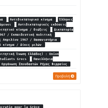
ημα
Αντιδικτατορικό κίνημα
Έλληνες
ούμενοι
Αντιδικτατορικές εκδόσεις
οιτητικό κίνημα / διώξεις
Δικτατορία
1967 / Εκπαιδευτική πολιτική
ς Απριλίου 1967 / Βασανιστήρια
ό κίνημα / Δίκες μελών
οιτητική Ένωση Ελλάδος) : Union
Etudiants Grecs
Πανελλήνια
ή Οργάνωση Σπουδαστών Ρήγας Φερραίος
Προβολή
ocratie pour la Grèce