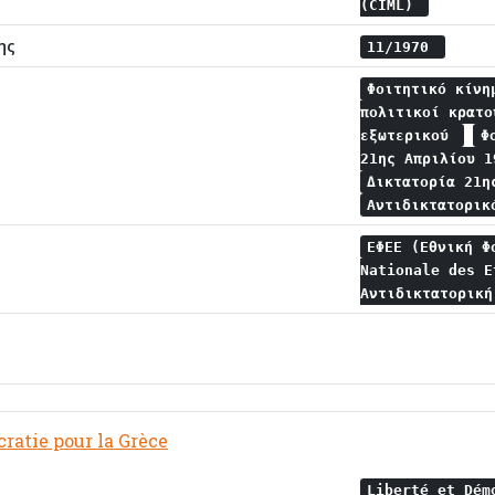
(CIML)
ης
11/1970
Φοιτητικό κίν
πολιτικοί κρατ
εξωτερικού
Φ
21ης Απριλίου 
Δικτατορία 21η
Αντιδικτατορικ
ΕΦΕΕ (Εθνική Φ
Nationale des 
Αντιδικτατορικ
ratie pour la Grèce
Liberté et Dém