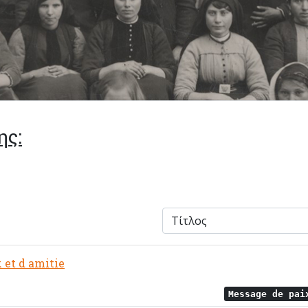
ης:
 et d amitie
Message de pa