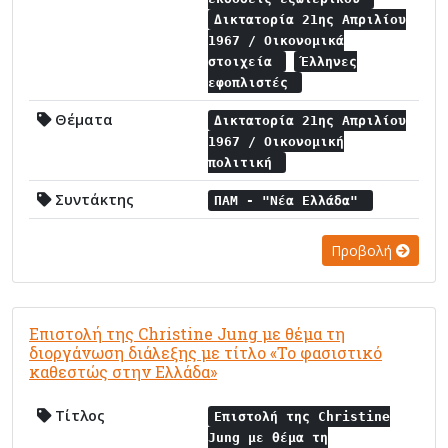
Δικτατορία 21ης Απριλίου
1967 / Οικονομικά
στοιχεία
Έλληνες
εφοπλιστές
Θέματα
Δικτατορία 21ης Απριλίου
1967 / Οικονομική
πολιτική
Συντάκτης
ΠΑΜ - "Νέα Ελλάδα"
Προβολή
Επιστολή της Christine Jung με θέμα τη
διοργάνωση διάλεξης με τίτλο «Το φασιστικό
καθεστώς στην Ελλάδα»
Τίτλος
Επιστολή της Christine
Jung με θέμα τη