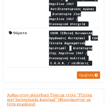
Απριλίου 1967
Αντιδικτατορικός αγώνας
Δικτατορία 21ης
Απριλίου 1967 /
Οικονομικά στοιχεία
Θέματα
ΕΚΟΦ (Εθνική Κοινωνική
Οργάνωσις Φοιτητών)
ΕΔΑ
(Ενιαία Δημοκρατική
Αριστερά)
Δικτατορία
21ης Απριλίου 1967 /
Οικονομική πολιτική
Ε.Κ.Ο.Φ. / επιθέσεις
Προβολή
Άρθρο στον ολλανδικό Τύπο με τίτλο: "Flirten
met buitenlands kapitaal" (Φλερτάροντας με
ξένα κεφάλαια)