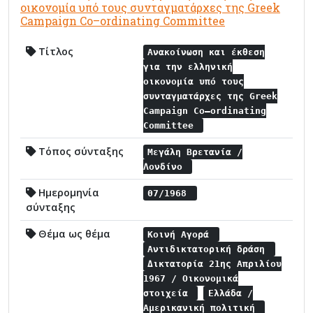
οικονομία υπό τους συνταγματάρχες της Greek
Campaign Co–ordinating Committee
Τίτλος
Ανακοίνωση και έκθεση
για την ελληνική
οικονομία υπό τους
συνταγματάρχες της Greek
Campaign Co–ordinating
Committee
Τόπος σύνταξης
Μεγάλη Βρετανία /
Λονδίνο
Ημερομηνία
07/1968
σύνταξης
Θέμα ως θέμα
Κοινή Αγορά
Αντιδικτατορική δράση
Δικτατορία 21ης Απριλίου
1967 / Οικονομικά
στοιχεία
Ελλάδα /
Αμερικανική πολιτική