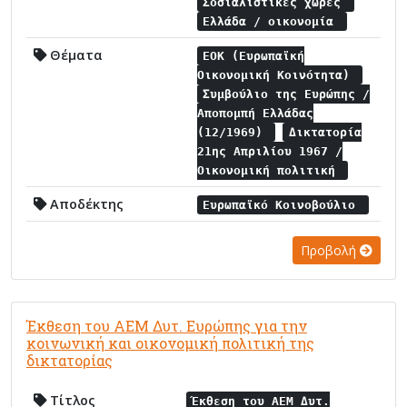
Σοσιαλιστικές χώρες
Ελλάδα / οικονομία
Θέματα
ΕΟΚ (Ευρωπαϊκή
Οικονομική Κοινότητα)
Συμβούλιο της Ευρώπης /
Αποπομπή Ελλάδας
(12/1969)
Δικτατορία
21ης Απριλίου 1967 /
Οικονομική πολιτική
Αποδέκτης
Ευρωπαϊκό Κοινοβούλιο
Προβολή
Έκθεση του ΑΕΜ Δυτ. Ευρώπης για την
κοινωνική και οικονομική πολιτική της
δικτατορίας
Τίτλος
Έκθεση του ΑΕΜ Δυτ.