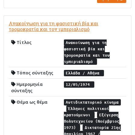
Ανακοίνωση για τη φασιστική βία και
τρομοκρατία και τον ιμπεριαλισμό
Τίτλος
Ανακοίνωση για τη
φασιστική βία και
τρομοκρατία και τον
ιμπεριαλισμό
Τόπος σύνταξης
Ελλάδα / Αθήνα
Ημερομηνία
12/05/1974
σύνταξης
Θέμα ως θέμα
Αντιδικτατορικό κίνημα
Έλληνες πολιτικοί
κρατούμενοι
Εξέγερση
Πολυτεχνείου (Νοέμβριος
1973)
Δικτατορία 21ης
Απριλίου 1967 /