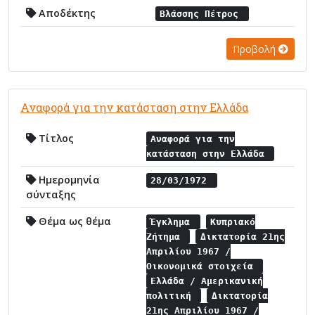
Αποδέκτης
Βλάσσης Πέτρος
Προβολή
Αναφορά για την κατάσταση στην Ελλάδα
Τίτλος
Αναφορά για την
κατάσταση στην Ελλάδα
Ημερομηνία
28/03/1972
σύνταξης
Θέμα ως θέμα
Έγκλημα
Κυπριακό
Ζήτημα
Δικτατορία 21ης
Απριλίου 1967 /
Οικονομικά στοιχεία
Ελλάδα / Αμερικανική
πολιτική
Δικτατορία
21ης Απριλίου 1967 /