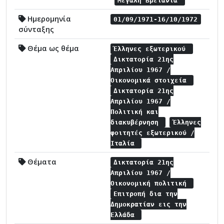
Μεγάλη Βρετανία
Ημερομηνία
01/09/1971-16/10/1972
σύνταξης
Θέμα ως θέμα
Έλληνες εξωτερικού
Δικτατορία 21ης
Απριλίου 1967 /
Οικονομικά στοιχεία
Δικτατορία 21ης
Απριλίου 1967 /
Πολιτική και
διακυβέρνηση
Έλληνες
φοιτητές εξωτερικού /
Ιταλία
Θέματα
Δικτατορία 21ης
Απριλίου 1967 /
Οικονομική πολιτική
Επιτροπή δια την
Δημοκρατίαν εις την
Ελλάδα