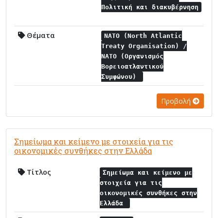
Πολιτική και διακυβέρνηση
Θέματα
NATO (North Atlantic
Treaty Organisation) /
NATO (Οργανισμός
Βορειοατλαντικού
Συμφώνου)
Προβολή
Σημείωμα και κείμενο με στοιχεία για τις
οικονομικές συνθήκες στην Ελλάδα
Τίτλος
Σημείωμα και κείμενο με
στοιχεία για τις
οικονομικές συνθήκες στην
Ελλάδα