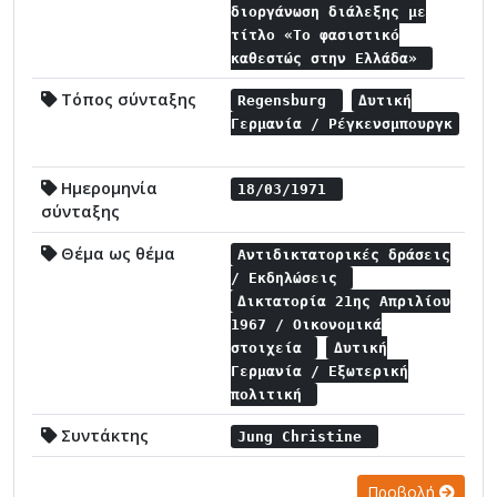
διοργάνωση διάλεξης με
τίτλο «Το φασιστικό
καθεστώς στην Ελλάδα»
Τόπος σύνταξης
Regensburg
Δυτική
Γερμανία / Ρέγκενσμπουργκ
Ημερομηνία
18/03/1971
σύνταξης
Θέμα ως θέμα
Αντιδικτατορικές δράσεις
/ Εκδηλώσεις
Δικτατορία 21ης Απριλίου
1967 / Οικονομικά
στοιχεία
Δυτική
Γερμανία / Εξωτερική
πολιτική
Συντάκτης
Jung Christine
Προβολή