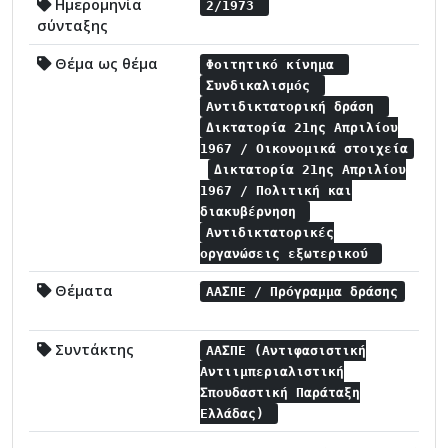
Ημερομηνία
2/1973
σύνταξης
Θέμα ως θέμα
Φοιτητικό κίνημα
Συνδικαλισμός
Αντιδικτατορική δράση
Δικτατορία 21ης Απριλίου
1967 / Οικονομικά στοιχεία
Δικτατορία 21ης Απριλίου
1967 / Πολιτική και
διακυβέρνηση
Αντιδικτατορικές
οργανώσεις εξωτερικού
Θέματα
ΑΑΣΠΕ / Πρόγραμμα δράσης
Συντάκτης
ΑΑΣΠΕ (Αντιφασιστική
Αντιιμπεριαλιστική
Σπουδαστική Παράταξη
Ελλάδας)