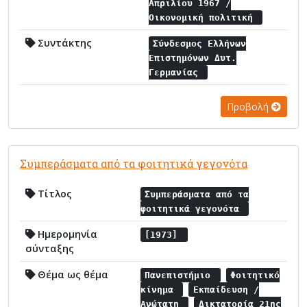
Απριλίου 1967 /
Οικονομική πολιτική
Συντάκτης
Σύνδεσμος Ελλήνων
Επιστημόνων Δυτ.
Γερμανίας
Προβολή
Συμπεράσματα από τα φοιτητικά γεγονότα
Τίτλος
Συμπεράσματα από τα
φοιτητικά γεγονότα
Ημερομηνία
[1973]
σύνταξης
Θέμα ως θέμα
Πανεπιστήμιο
Φοιτητικό
κίνημα
Εκπαίδευση /
Ανώτατη
Δικτατορία 21ης