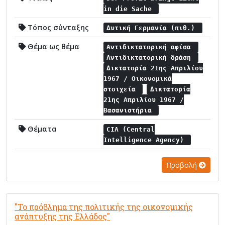
in die Sache
Τόπος σύνταξης
Δυτική Γερμανία (πιθ.)
Θέμα ως θέμα
Αντιδικτατορική αφίσα
Αντιδικτατορική δράση
Δικτατορία 21ης Απριλίου
1967 / Οικονομικά
στοιχεία
Δικτατορία
21ης Απριλίου 1967 /
Βασανιστήρια
Θέματα
CIA (Central
Intelligence Agency)
Προβολή
"Το πρόβλημα της πολιτικής της οικονομικής
ανάπτυξης της Ελλάδος"