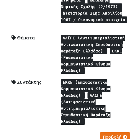
κινήματα
Κατάληψη
Νομικής Σχολής (2/1973)
Δικτατορία 21ης Απριλίου
1967 / Οικονομικά στοιχεία
Θέματα
ΑΑΣΠΕ (Αντιιμπεριαλιστική
Αντιφασιστική Σπουδαστική
Παράταξη Ελλάδας)
ΕΚΚΕ
(Επαναστατικό
Κομμουνιστικό Κίνημα
Ελλάδας)
Συντάκτης
ΕΚΚΕ (Επαναστατικό
Κομμουνιστικό Κίνημα
Ελλάδας)
ΑΑΣΠΕ
(Αντιφασιστική
Αντιιμπεριαλιστική
Σπουδαστική Παράταξη
Ελλάδας)
Προβολή