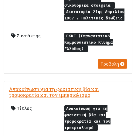
Οικονομικά στοιχεία
Δικτατορία 21ης Απριλίου
1967 / Πολιτικές διώξεις
Συντάκτης
ΕΚΚΕ (Επαναστατικό
Κομμουνιστικό Κίνημα
Ελλάδας)
Προβολή
Ανακοίνωση για τη φασιστική βία και
τρομοκρατία και τον ιμπεριαλισμό
Τίτλος
Ανακοίνωση για τη
φασιστική βία και
τρομοκρατία και τον
ιμπεριαλισμό