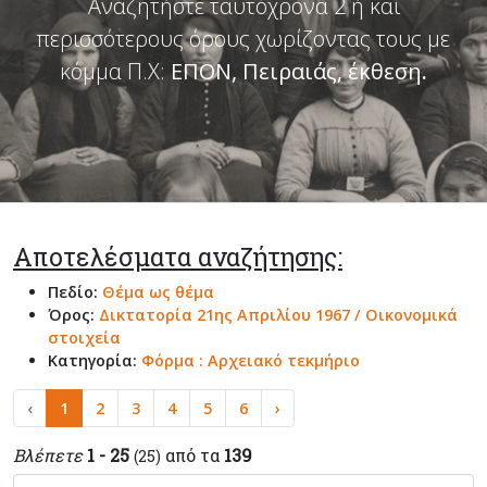
Αναζητήστε ταυτόχρονα 2 ή και
περισσότερους όρους χωρίζοντας τους με
κόμμα Π.Χ:
ΕΠΟΝ, Πειραιάς, έκθεση
.
Αποτελέσματα αναζήτησης:
Πεδίο:
Θέμα ως θέμα
Όρος:
Δικτατορία 21ης Απριλίου 1967 / Οικονομικά
στοιχεία
Κατηγορία:
Φόρμα : Αρχειακό τεκμήριο
‹
1
2
3
4
5
6
›
Βλέπετε
1 - 25
από τα
139
(25)