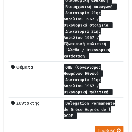
Οικονομική ανάλυση
Βιομηχανική παραγωγή
Δικτατορία 21ης
Απριλίου 1967 /
Οικονομικά στοιχεία
Δικτατορία 21ης
Απριλίου 1967 /
Εξωτερική πολιτική
Ελλάδα / Οικονομική
κατάσταση
Θέματα
ΟΗΕ (Οργανισμός
Ηνωμένων Εθνών)
Δικτατορία 21ης
Απριλίου 1967 /
Οικονομική πολιτική
Συντάκτης
Délégation Permanente
de Grèce Auprès de l
OCDE
Προβολή