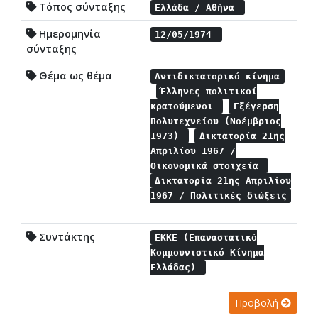
Τόπος σύνταξης
Ελλάδα / Αθήνα
Ημερομηνία
12/05/1974
σύνταξης
Θέμα ως θέμα
Αντιδικτατορικό κίνημα
Έλληνες πολιτικοί
κρατούμενοι
Εξέγερση
Πολυτεχνείου (Νοέμβριος
1973)
Δικτατορία 21ης
Απριλίου 1967 /
Οικονομικά στοιχεία
Δικτατορία 21ης Απριλίου
1967 / Πολιτικές διώξεις
Συντάκτης
ΕΚΚΕ (Επαναστατικό
Κομμουνιστικό Κίνημα
Ελλάδας)
Προβολή