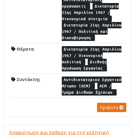
οργανώσεις
Δικτατορία
21ης Απριλίου 1967 /
Οικονομικά στοιχεία
Δικτατορία 21ης Απριλίου
1967 / Πολιτική και
διακυβέρνηση
Θέματα
Δικτατορία 21ης Απριλίου
1967 / Οικονομική
πολιτική
Διεθνής
Οργάνωση Εργασίας
Συντάκτης
Αντιδικτατορικό Εργατικό
Μέτωπο (ΑΕΜ)
ΑΕΜ /
Τμήμα Διεθνών Σχέσεων
Προβολή
Ανακοίνωση και έκθεση για την ελληνική