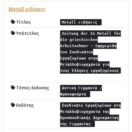
Metall ειδήσεις
Τίτλος
Metall ειδήσεις
Υπότιτλος
Zeitung der IG Metall für
die griechischen
Arbeitnehmer - Εφημερίδα
του Συνδικάτου
Εργαζομένων στην
Μεταλλοβιομηχανία για
τους Έλληνες εργαζομένους
Τόπος έκδοσης
Δυτική Γερμανία /
Φρανκφούρτη
Εκδότης
Συνδικάτο Εργαζομένων στη
Μεταλλοβιομηχανία της
Ομοσπονδιακής Δημοκρατίας
της Γερμανίας