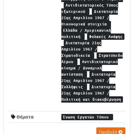
Αντιδικτατορικός Τύπος
εξωτερικού
Δικτατορία
21ης Απριλίου 1967 /
Οικονομικά στοιχεία
Ελλάδα / Αμερικανική
πολιτική
Φυλακές Ανάφης
Δικτατορία 21ης
Απριλίου 1967 /
Στρατοδικεία
Στρατόπεδο
Λέρου
Αντιδικτατορικό
κίνημα / Δυναμική
αντίσταση
Δικτατορία
21ης Απριλίου 1967 /
Συλλήψεις
Δικτατορία
21ης Απριλίου 1967 /
Πολιτική και διακυβέρνηση
Θέματα
Ένωση Εργατών Τύπου
Προβολή