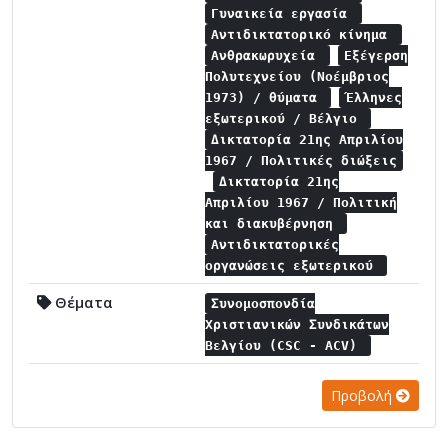
Γυναικεία εργασία
Αντιδικτατορικό κίνημα
Ανθρακωρυχεία
Εξέγερση
Πολυτεχνείου (Νοέμβριος
1973) / θύματα
Έλληνες
εξωτερικού / Βέλγιο
Δικτατορία 21ης Απριλίου
1967 / Πολιτικές διώξεις
Δικτατορία 21ης
Απριλίου 1967 / Πολιτική
και διακυβέρνηση
Αντιδικτατορικές
οργανώσεις εξωτερικού
Θέματα
Συνομοσπονδία
Χριστιανικών Συνδικάτων
Βελγίου (CSC - ACV)
Προβολή