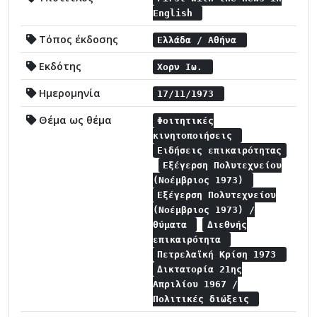
English
Τόπος έκδοσης
Ελλάδα / Αθήνα
Εκδότης
Χορν Ιω.
Ημερομηνία
17/11/1973
Θέμα ως θέμα
Φοιτητικές
κινητοποιήσεις
Ειδήσεις επικαιρότητας
Εξέγερση Πολυτεχνείου
(Νοέμβριος 1973)
Εξέγερση Πολυτεχνείου
(Νοέμβριος 1973) /
θύματα
Διεθνής
επικαιρότητα
Πετρελαϊκή Κρίση 1973
Δικτατορία 21ης
Απριλίου 1967 /
Πολιτικές διώξεις