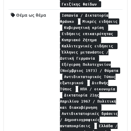
Γκιζίκης Φαίδων
Θέμα ως θέμα
Ισπανία / Δικτατορία
Φράνκο
Μικρές ειδήσεις
Κυβερνητική κρίση
Ειδήσεις επικαιρότητας
Κυπριακό Ζήτημα
Καλλιτεχνικές ειδήσεις
Έλληνες μετανάστες /
Δυτική Γερμανία
Εξέγερση Πολυτεχνείου
(Νοέμβριος 1973) / θύματα
Αντιδικτατορικός Τύπος
εξωτερικού
Διεθνής
Τύπος
ΗΠΑ / οικονομία
Δικτατορία 21ης
Απριλίου 1967 / Πολιτική
και διακυβέρνηση
Αντιδικτατορικές δράσεις
/ Δημοσιογραφικές
ανταποκρίσεις
Ελλάδα /