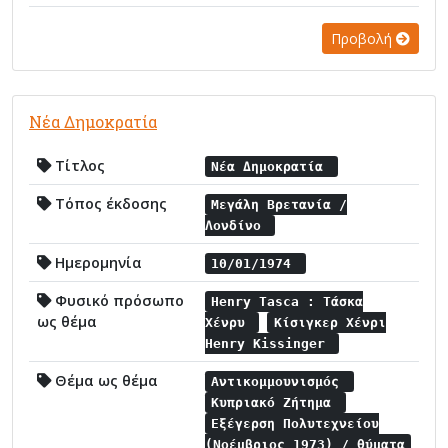
Προβολή
Νέα Δημοκρατία
Τίτλος
Νέα Δημοκρατία
Τόπος έκδοσης
Μεγάλη Βρετανία /
Λονδίνο
Ημερομηνία
10/01/1974
Φυσικό πρόσωπο
Henry Tasca : Τάσκα
ως θέμα
Χένρυ
Κίσιγκερ Χένρι
Henry Kissinger
Θέμα ως θέμα
Αντικομμουνισμός
Κυπριακό Ζήτημα
Εξέγερση Πολυτεχνείου
(Νοέμβριος 1973) / θύματα