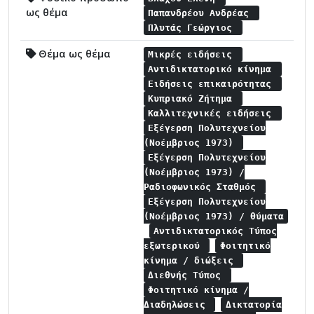
ως θέμα
Παπανδρέου Ανδρέας
Πλυτάς Γεώργιος
Θέμα ως θέμα
Μικρές ειδήσεις
Αντιδικτατορικό κίνημα
Ειδήσεις επικαιρότητας
Κυπριακό Ζήτημα
Καλλιτεχνικές ειδήσεις
Εξέγερση Πολυτεχνείου
(Νοέμβριος 1973)
Εξέγερση Πολυτεχνείου
(Νοέμβριος 1973) /
Ραδιοφωνικός Σταθμός
Εξέγερση Πολυτεχνείου
(Νοέμβριος 1973) / θύματα
Αντιδικτατορικός Τύπος
εξωτερικού
Φοιτητικό
κίνημα / διώξεις
Διεθνής Τύπος
Φοιτητικό κίνημα /
Διαδηλώσεις
Δικτατορία