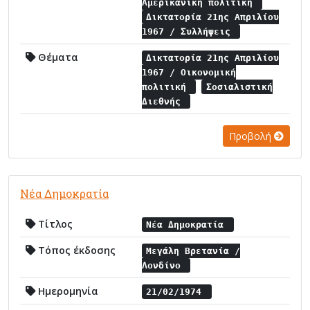
Αμερικανική πολιτική
Δικτατορία 21ης Απριλίου
1967 / Συλλήψεις
Θέματα
Δικτατορία 21ης Απριλίου
1967 / Οικονομική
πολιτική
Σοσιαλιστική
Διεθνής
Προβολή
Νέα Δημοκρατία
Τίτλος
Νέα Δημοκρατία
Τόπος έκδοσης
Μεγάλη Βρετανία /
Λονδίνο
Ημερομηνία
21/02/1974