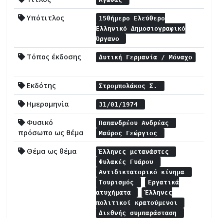
Υπότιτλος
15θήμερο Ελεύθερο
Ελληνικό Δημοσιογραφικό
Όργανο
Τόπος έκδοσης
Δυτική Γερμανία / Μόναχο
Εκδότης
Στρομπολάκος Σ.
Ημερομηνία
31/01/1974
Φυσικό
Παπανδρέου Ανδρέας
πρόσωπο ως θέμα
Μαύρος Γεώργιος
Θέμα ως θέμα
Έλληνες μετανάστες
Φυλακές Γυάρου
Αντιδικτατορικό κίνημα
Τουρισμός
Εργατικά
ατυχήματα
Έλληνες
πολιτικοί κρατούμενοι
Διεθνής συμπαράσταση