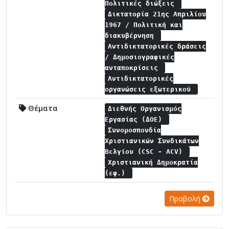
Πολιτικές διώξεις
Δικτατορία 21ης Απριλίου
1967 / Πολιτική και
διακυβέρνηση
Αντιδικτατορικές δράσεις
/ Δημοσιογραφικές
ανταποκρίσεις
Αντιδικτατορικές
οργανώσεις εξωτερικού
Θέματα
Διεθνής Οργανισμός
Εργασίας (ΔΟΕ)
Συνομοσπονδία
Χριστιανικών Συνδικάτων
Βελγίου (CSC - ACV)
Χριστιανική Δημοκρατία
(εφ.)
Προβολή