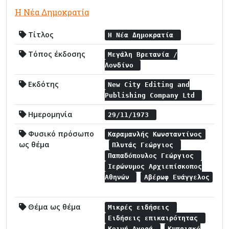
Η Νέα Δημοκρατία
Τίτλος
Η Νέα Δημοκρατία
Τόπος έκδοσης
Μεγάλη Βρετανία /
Λονδίνο
Εκδότης
New City Editing and
Publishing Company Ltd
Ημερομηνία
29/11/1973
Φυσικό πρόσωπο
Καραμανλής Κωνσταντίνος
ως θέμα
Πλυτάς Γεώργιος
Παπαδόπουλος Γεώργιος
Ιερώνυμος Αρχιεπίσκοπος
Αθηνών
Αβέρωφ Ευάγγελος
Θέμα ως θέμα
Μικρές ειδήσεις
Ειδήσεις επικαιρότητας
Κοινή Αγορά
Κυπριακό