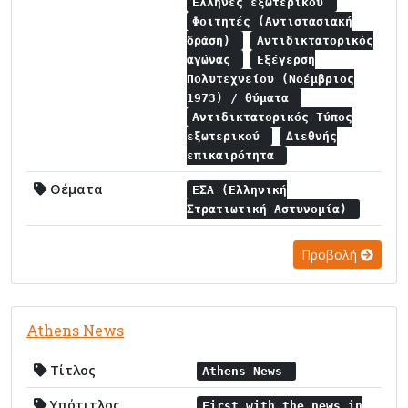
Έλληνες εξωτερικού
Φοιτητές (Αντιστασιακή
δράση)
Αντιδικτατορικός
αγώνας
Εξέγερση
Πολυτεχνείου (Νοέμβριος
1973) / θύματα
Αντιδικτατορικός Τύπος
εξωτερικού
Διεθνής
επικαιρότητα
Θέματα
ΕΣΑ (Ελληνική
Στρατιωτική Αστυνομία)
Προβολή
Athens News
Τίτλος
Athens News
Υπότιτλος
First with the news in