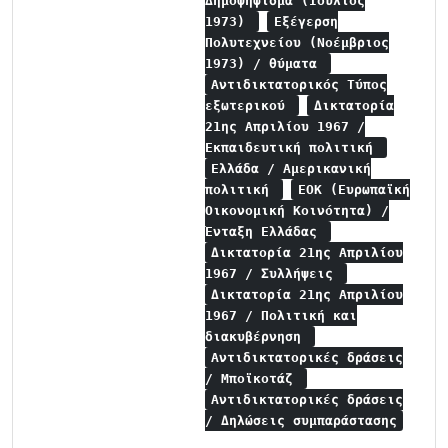
Δημοψήφισμα (Ιούλιος
1973)
Εξέγερση
Πολυτεχνείου (Νοέμβριος
1973) / θύματα
Αντιδικτατορικός Τύπος
εξωτερικού
Δικτατορία
21ης Απριλίου 1967 /
Εκπαιδευτική πολιτική
Ελλάδα / Αμερικανική
πολιτική
ΕΟΚ (Ευρωπαϊκή
Οικονομική Κοινότητα) /
Ένταξη Ελλάδας
Δικτατορία 21ης Απριλίου
1967 / Συλλήψεις
Δικτατορία 21ης Απριλίου
1967 / Πολιτική και
διακυβέρνηση
Αντιδικτατορικές δράσεις
/ Μποϊκοτάζ
Αντιδικτατορικές δράσεις
/ Δηλώσεις συμπαράστασης