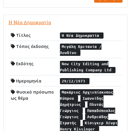
Η Νέα Δημοκρατία
Τίτλος
Η Νέα Δημοκρατία
Τόπος έκδοσης
Μεγάλη Βρετανία /
Λονδίνο
Εκδότης
New City Editing and
Publishing Company Ltd
Ημερομηνία
29/12/1973
Φυσικό πρόσωπο
Μακάριος Αρχιεπίσκοπος
ως θέμα
Κύπρου
Ιωαννίδης
Δημήτριος
Πλυτάς
Γεώργιος
Παπαδόπουλος
Γεώργιος
Ανδρεάδης
Στρατής
Κίσιγκερ Χένρι
Henry Kissinger