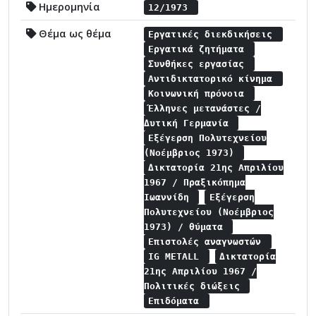
Ημερομηνία
12/1973
Θέμα ως θέμα
Εργατικές διεκδικήσεις
Εργατικά ζητήματα
Συνθήκες εργασίας
Αντιδικτατορικό κίνημα
Κοινωνική πρόνοια
Έλληνες μετανάστες /
Δυτική Γερμανία
Εξέγερση Πολυτεχνείου
(Νοέμβριος 1973)
Δικτατορία 21ης Απριλίου
1967 / Πραξικόπημα
Ιωαννίδη
Εξέγερση
Πολυτεχνείου (Νοέμβριος
1973) / θύματα
Επιστολές αναγνωστών
IG METALL
Δικτατορία
21ης Απριλίου 1967 /
Πολιτικές διώξεις
Επιδόματα