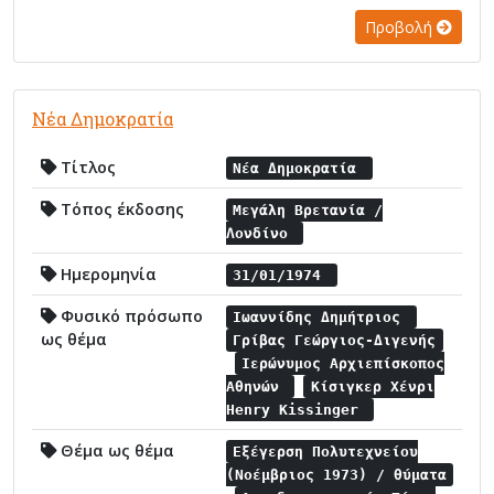
Προβολή
Νέα Δημοκρατία
Τίτλος
Νέα Δημοκρατία
Τόπος έκδοσης
Μεγάλη Βρετανία /
Λονδίνο
Ημερομηνία
31/01/1974
Φυσικό πρόσωπο
Ιωαννίδης Δημήτριος
ως θέμα
Γρίβας Γεώργιος-Διγενής
Ιερώνυμος Αρχιεπίσκοπος
Αθηνών
Κίσιγκερ Χένρι
Henry Kissinger
Θέμα ως θέμα
Εξέγερση Πολυτεχνείου
(Νοέμβριος 1973) / θύματα