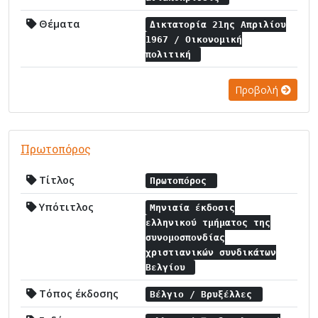
Θέματα
Δικτατορία 21ης Απριλίου
1967 / Οικονομική
πολιτική
Προβολή
Πρωτοπόρος
Τίτλος
Πρωτοπόρος
Υπότιτλος
Μηνιαία έκδοσις
ελληνικού τμήματος της
συνομοσπονδίας
χριστιανικών συνδικάτων
Βελγίου
Τόπος έκδοσης
Βέλγιο / Βρυξέλλες