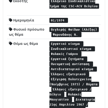
Εκδότης
Ελληνικό Συνδικαλιστικό
Τμήμα της CSC-ACV Βελγίου
Ημερομηνία
01/1974
Φυσικό πρόσωπο
Βεγλερής Φαίδων (Αλέξης)
ως θέμα
Ψαρουδάκης Ν.
Θέμα ως θέμα
Εργατικό κίνημα
Συνδικαλιστικό κίνημα
Φυλακές Γυάρου
Εργατικά ζητήματα
Πνευματική αντίσταση
Αντιδικτατορικό κίνημα
Έλληνες εξωτερικού
Εξέγερση Πολυτεχνείου
(Νοέμβριος 1973) / θύματα
Έλληνες εξωτερικού /
Βέλγιο
Φυλακές
Μπογιατίου
Δικτατορία
21ης Απριλίου 1967 /