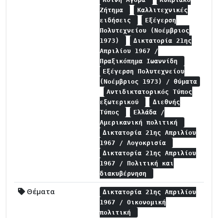
Ζήτημα
Καλλιτεχνικές
ειδήσεις
Εξέγερση
Πολυτεχνείου (Νοέμβριος
1973)
Δικτατορία 21ης
Απριλίου 1967 /
Πραξικόπημα Ιωαννίδη
Εξέγερση Πολυτεχνείου
(Νοέμβριος 1973) / θύματα
Αντιδικτατορικός Τύπος
εξωτερικού
Διεθνής
Τύπος
Ελλάδα /
Αμερικανική πολιτική
Δικτατορία 21ης Απριλίου
1967 / Λογοκρισία
Δικτατορία 21ης Απριλίου
1967 / Πολιτική και
διακυβέρνηση
Θέματα
Δικτατορία 21ης Απριλίου
1967 / Οικονομική
πολιτική