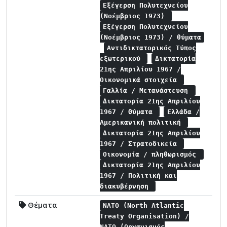
Εξέγερση Πολυτεχνείου
(Νοέμβριος 1973)
Εξέγερση Πολυτεχνείου
(Νοέμβριος 1973) / θύματα
Αντιδικτατορικός Τύπος
εξωτερικού
Δικτατορία
21ης Απριλίου 1967 /
Οικονομικά στοιχεία
Γαλλία / Μετανάστευση
Δικτατορία 21ης Απριλίου
1967 / Θύματα
Ελλάδα /
Αμερικανική πολιτική
Δικτατορία 21ης Απριλίου
1967 / Στρατοδικεία
Οικονομία / πληθωρισμός
Δικτατορία 21ης Απριλίου
1967 / Πολιτική και
διακυβέρνηση
Θέματα
NATO (North Atlantic
Treaty Organisation) /
NATO (Οργανισμός