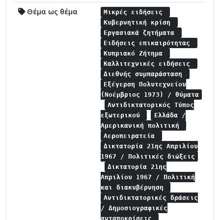
Θέμα ως θέμα
Μικρές ειδήσεις
Κυβερνητική κρίση
Εργασιακά ζητήματα
Ειδήσεις επικαιρότητας
Κυπριακό Ζήτημα
Καλλιτεχνικές ειδήσεις
Διεθνής συμπαράσταση
Εξέγερση Πολυτεχνείου
(Νοέμβριος 1973) / θύματα
Αντιδικτατορικός Τύπος
εξωτερικού
Ελλάδα /
Αμερικανική πολιτική
Αεροπειρατεία
Δικτατορία 21ης Απριλίου
1967 / Πολιτικές διώξεις
Δικτατορία 21ης
Απριλίου 1967 / Πολιτική
και διακυβέρνηση
Αντιδικτατορικές δράσεις
/ Δημοσιογραφικές
ανταποκρίσεις