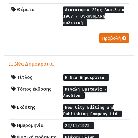
Θέματα
Δικτατορία 21ης Απριλίου
1967 / Οικονομική
πολιτική
Προβολή
Η Νέα Δημοκρατία
Τίτλος
Η Νέα Δημοκρατία
Τόπος έκδοσης
Μεγάλη Βρετανία /
Λονδίνο
Εκδότης
New City Editing and
Publishing Company Ltd
Ημερομηνία
22/11/1973
Φυσικό πρόσωπο
Βλάχου Ελένη