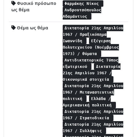
Φυσικό πρόσωπο
Φαρμάκης Νίκος
ως θέμα
Ανδρουτσόπουλος
Αδαμάντιος
Θέμα ως θέμα
Δικτατορία 21ης Απριλίου
1967 / Πραξικόπημα
Ιωαννίδη
Εξέγερση
Πολυτεχνείου (Νοέμβριος
1973) / θύματα
Αντιδικτατορικός Τύπος
εξωτερικού
Δικτατορία
21ης Απριλίου 1967 /
Οικονομικά στοιχεία
Δικτατορία 21ης Απριλίου
1967 / Μεταναστευτική
πολιτική
Ελλάδα /
Αμερικανική πολιτική
Δικτατορία 21ης Απριλίου
1967 / Στρατοδικεία
Δικτατορία 21ης Απριλίου
1967 / Συλλήψεις