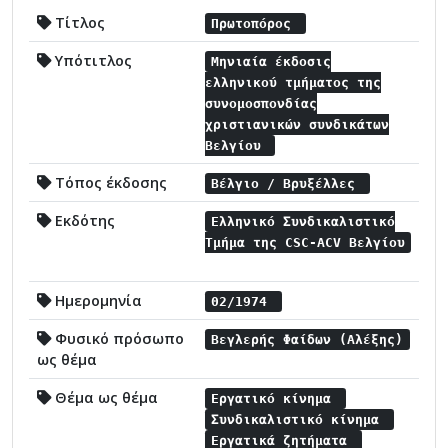
Τίτλος
Πρωτοπόρος
Υπότιτλος
Μηνιαία έκδοσις
ελληνικού τμήματος της
συνομοσπονδίας
χριστιανικών συνδικάτων
Βελγίου
Τόπος έκδοσης
Βέλγιο / Βρυξέλλες
Εκδότης
Ελληνικό Συνδικαλιστικό
Τμήμα της CSC-ACV Βελγίου
Ημερομηνία
02/1974
Φυσικό πρόσωπο
Βεγλερής Φαίδων (Αλέξης)
ως θέμα
Θέμα ως θέμα
Εργατικό κίνημα
Συνδικαλιστικό κίνημα
Εργατικά ζητήματα