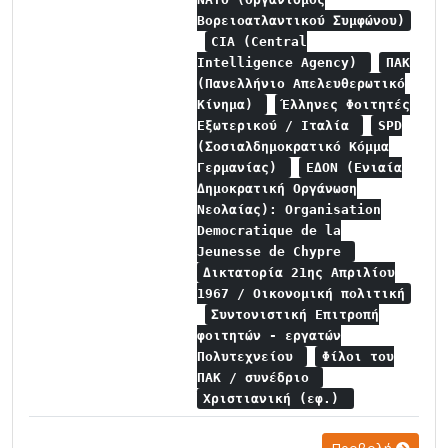
Βορειοατλαντικού Συμφώνου)
CIA (Central
Intelligence Agency)
ΠΑΚ
(Πανελλήνιο Απελευθερωτικό
Κίνημα)
Έλληνες Φοιτητές
Εξωτερικού / Ιταλία
SPD
(Σοσιαλδημοκρατικό Κόμμα
Γερμανίας)
ΕΔΟΝ (Ενιαία
Δημοκρατική Οργάνωση
Νεολαίας): Organisation
Democratique de la
Jeunesse de Chypre
Δικτατορία 21ης Απριλίου
1967 / Οικονομική πολιτική
Συντονιστική Επιτροπή
φοιτητών - εργατών
Πολυτεχνείου
Φίλοι του
ΠΑΚ / συνέδριο
Χριστιανική (εφ.)