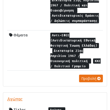
Δικτατορία 21ης Απριλίου
1967 / Πολιτική και
διακυβέρνηση
Αντιδικτατορικές δράσεις
/ Δηλώσεις συμπαράστασης
Θέματα
Αντι-ΕΦΕΕ
(Αντιδικτατορική Εθνική
Φοιτητική Ένωση Ελλάδας)
Δικτατορία 21ης
Απριλίου 1967 /
Οικονομική πολιτική
ΚΚΕ
/ Πολιτικό Γραφείο
Προβολή
Αγώνας
Τίτλος
Αγώνας