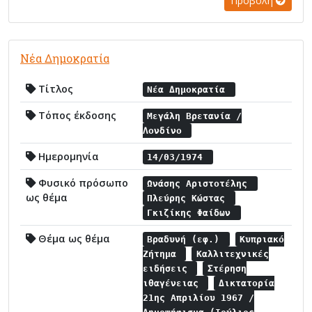
Προβολή
Νέα Δημοκρατία
Τίτλος
Νέα Δημοκρατία
Τόπος έκδοσης
Μεγάλη Βρετανία /
Λονδίνο
Ημερομηνία
14/03/1974
Φυσικό πρόσωπο
Ωνάσης Αριστοτέλης
ως θέμα
Πλεύρης Κώστας
Γκιζίκης Φαίδων
Θέμα ως θέμα
Βραδυνή (εφ.)
Κυπριακό
Ζήτημα
Καλλιτεχνικές
ειδήσεις
Στέρηση
ιθαγένειας
Δικτατορία
21ης Απριλίου 1967 /