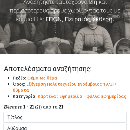
Αναζητήστε ταυτόχρονα 2 ή και
περισσότερους όρους χωρίζοντας τους με
κόμμα Π.Χ:
ΕΠΟΝ, Πειραιάς, έκθεση
.
Αποτελέσματα αναζήτησης:
Πεδίο:
Θέμα ως θέμα
Όρος:
Εξέγερση Πολυτεχνείου (Νοέμβριος 1973) /
θύματα
Κατηγορία:
Καρτέλα : Εφημερίδα - φύλλα εφημερίδας
Βλέπετε
1 - 21
από τα
21
(21)