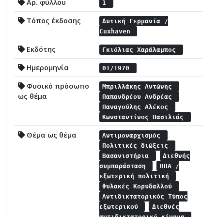
Αρ. φύλλου
1
Τόπος έκδοσης
Δυτική Γερμανία /
Cuxhaven
Εκδότης
Γκιόλιας Χαράλαμπος
Ημερομηνία
01/1970
Φυσικό πρόσωπο
Μπριλλάκης Αντώνης
ως θέμα
Παπανδρέου Ανδρέας
Παναγούλης Αλέκος
Κωνσταντίνος Βασιλιάς
Θέμα ως θέμα
Αντιμοναρχισμός
Πολιτικές διώξεις
Βασανιστήρια
Διεθνής
συμπαράσταση
ΗΠΑ /
εξωτερική πολιτική
Φυλακές Κορυδαλλού
Αντιδικτατορικός Τύπος
εξωτερικού
Διεθνές
αντιδικτατορικό κίνημα