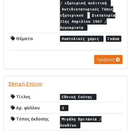
/ εξωτερική πολιτική
Αντιδικτατορικός Τύπος
εξωτερικού
Δικτατορία
21ης Απριλίου 1967 /
Λογοκρισία
Θέματα
Ανατολικές χώρες
Γκάνα
Προβολή
Εθνική Ενότης
Τίτλος
Εθνική Ενότης
Αρ. φύλλου
3
Τόπος έκδοσης
Μεγάλη Βρετανία /
Λονδίνο