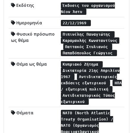
Εκδότης
Έκδοσις του οργανισμού
Νέον Άστυ
Ημερομηνία
22/12/1969
Φυσικό πρόσωπο
Πιπινέλης Παναγιώτης
ως θέμα
Καραμανλής Κωνσταντίνος
Παττακός Στυλιανός
Παπαδόπουλος Γεώργιος
Θέμα ως θέμα
Κυπριακό Ζήτημα
Δικτατορία 21ης Απριλίου
1967
Αντιδικτατορικές
εκδόσεις εξωτερικού
ΗΠΑ
/ εξωτερική πολιτική
Αντιδικτατορικός Τύπος
εξωτερικού
Θέματα
NATO (North Atlantic
Treaty Organisation) /
NATO (Οργανισμός
Βορειοατλαντικού