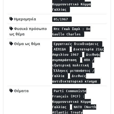
Κομμουνιστικό Κόμμα
Γαλλίας
Ημερομηνία
05/1967
Φυσικό πρόσωπο
Ντε Γκωλ Σαρλ : De
ως θέμα
Gaulle Charles
Θέμα ως θέμα
Εργατικές διεκδικήσεις
ΑΣΠΙΔΑ
Δικτατορία 21ης
Απριλίου 1967
Διεθνής
συμπαράσταση
ΗΠΑ /
εξωτερική πολιτική
Έλληνες μετανάστες /
Γαλλία
Διεθνές
αντιδικτατορικό κίνημα
Θέματα
Parti Communiste
Français (PCF) :
Κομμουνιστικό Κόμμα
Γαλλίας
NATO (North
Atlantic Treaty