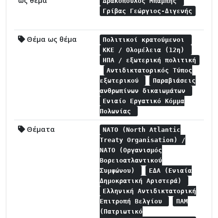
ως θέμα
Δρακόπουλος Μπάμπης
Γρίβας Γεώργιος-Διγενής
Θέμα ως θέμα
Πολιτικοί κρατούμενοι
ΚΚΕ / Ολομέλεια (12η)
ΗΠΑ / εξωτερική πολιτική
Αντιδικτατορικός Τύπος
εξωτερικού
Παραβιάσεις
ανθρωπίνων δικαιωμάτων
Ενιαίο Εργατικό Κόμμα
Πολωνίας
Θέματα
NATO (North Atlantic
Treaty Organisation) /
NATO (Οργανισμός
Βορειοατλαντικού
Συμφώνου)
ΕΔΑ (Ενιαία
Δημοκρατική Αριστερά)
Ελληνική Αντιδικτατορική
Επιτροπή Βελγίου
ΠΑΜ
(Πατριωτικό