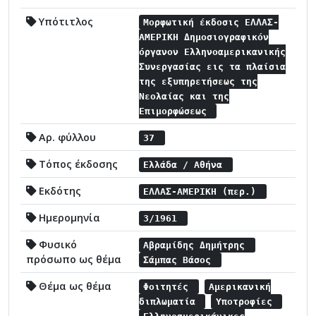
Υπότιτλος
Μορφωτική έκδοσις ΕΛΛΑΣ-
ΑΜΕΡΙΚΗ Δημοσιογραφικόν
όργανον Ελληνοαμερικανικής
Συνεργασίας εις τα πλαίσια
της εξυπηρετήσεως της
Νεολαίας και της
Επιμορφώσεως
Αρ. φύλλου
37
Τόπος έκδοσης
Ελλάδα / Αθήνα
Εκδότης
ΕΛΛΑΣ-ΑΜΕΡΙΚΗ (περ.)
Ημερομηνία
3/1961
Φυσικό
Αβραμίδης Δημήτρης
πρόσωπο ως θέμα
Σάμπας Βάσος
Θέμα ως θέμα
Φοιτητές
Αμερικανική
διπλωματία
Υποτροφίες