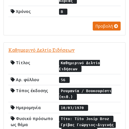
Κορέας
Χρόνος
Β
Προβολή
Καθημερινό Δελτίο Ειδήσεων
Τίτλος
Καθημερινό Δελτίο
Ειδήσεων
Αρ. φύλλου
56
Τόπος έκδοσης
Ρουμανία / Βουκουρέστι
(πιθ.)
Ημερομηνία
10/03/1970
Φυσικό πρόσωπο
Τίτο: Tito Josip Broz
ως θέμα
Γρίβας Γεώργιος-Διγενής