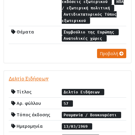
εκδόσεις εξωτερικού
ΗΠΑ
/ εξωτερική πολιτική
Αντιδικτατορικός Τύπος
εξωτερικού
Θέματα
Συμβούλιο της Ευρώπης
Ανατολικές χώρες
Προβολή
Δελτίο Ειδήσεων
Τίτλος
Δελτίο Ειδήσεων
Αρ. φύλλου
57
Τόπος έκδοσης
Ρουμανία / Βουκουρέστι
Ημερομηνία
13/03/1969