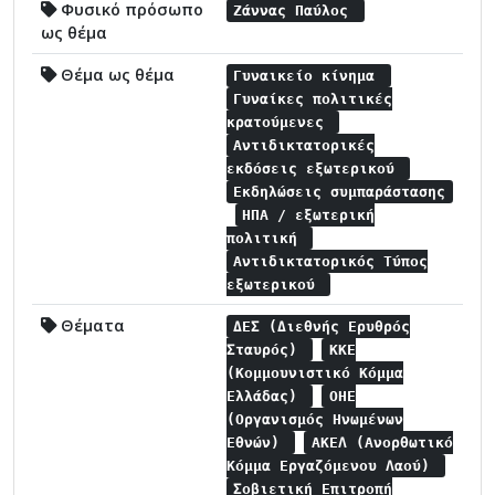
Φυσικό πρόσωπο
Ζάννας Παύλος
ως θέμα
Θέμα ως θέμα
Γυναικείο κίνημα
Γυναίκες πολιτικές
κρατούμενες
Αντιδικτατορικές
εκδόσεις εξωτερικού
Εκδηλώσεις συμπαράστασης
ΗΠΑ / εξωτερική
πολιτική
Αντιδικτατορικός Τύπος
εξωτερικού
Θέματα
ΔΕΣ (Διεθνής Ερυθρός
Σταυρός)
ΚΚΕ
(Κομμουνιστικό Κόμμα
Ελλάδας)
ΟΗΕ
(Οργανισμός Ηνωμένων
Εθνών)
ΑΚΕΛ (Ανορθωτικό
Κόμμα Εργαζόμενου Λαού)
Σοβιετική Επιτροπή