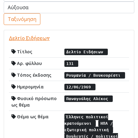
Ταξινόμηση
Δελτίο Ειδήσεων
Τίτλος
Δελτίο Ειδήσεων
Αρ. φύλλου
131
Τόπος έκδοσης
Ρουμανία / Βουκουρέστι
Ημερομηνία
12/06/1969
Φυσικό πρόσωπο
Παναγούλης Αλέκος
ως θέμα
Θέμα ως θέμα
Έλληνες πολιτικοί
κρατούμενοι
ΗΠΑ /
εξωτερική πολιτική
Βουλευτές / πολιτικοί