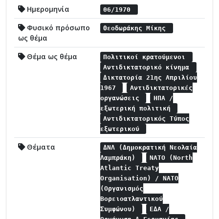
Ημερομηνία
06/1970
Φυσικό πρόσωπο
Θεοδωράκης Μίκης
ως θέμα
Θέμα ως θέμα
Πολιτικοί κρατούμενοι
Αντιδικτατορικό κίνημα
Δικτατορία 21ης Απριλίου
1967
Αντιδικτατορικές
οργανώσεις
ΗΠΑ /
εξωτερική πολιτική
Αντιδικτατορικός Τύπος
εξωτερικού
Θέματα
ΔΝΛ (Δημοκρατική Νεολαία
Λαμπράκη)
NATO (North
Atlantic Treaty
Organisation) / NATO
(Οργανισμός
Βορειοατλαντικού
Συμφώνου)
ΕΔΑ /