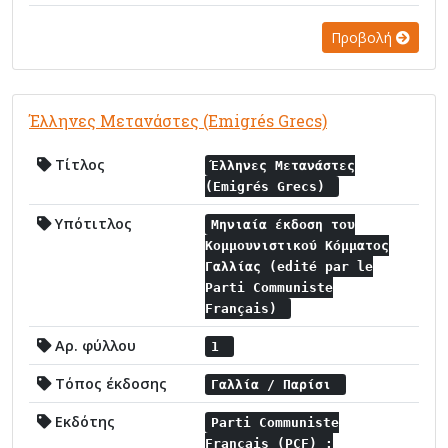
Προβολή
Έλληνες Μετανάστες (Emigrés Grecs)
Τίτλος
Έλληνες Μετανάστες
(Emigrés Grecs)
Υπότιτλος
Μηνιαία έκδοση του
Κομμουνιστικού Κόμματος
Γαλλίας (edité par le
Parti Communiste
Français)
Αρ. φύλλου
1
Τόπος έκδοσης
Γαλλία / Παρίσι
Εκδότης
Parti Communiste
Français (PCF) :