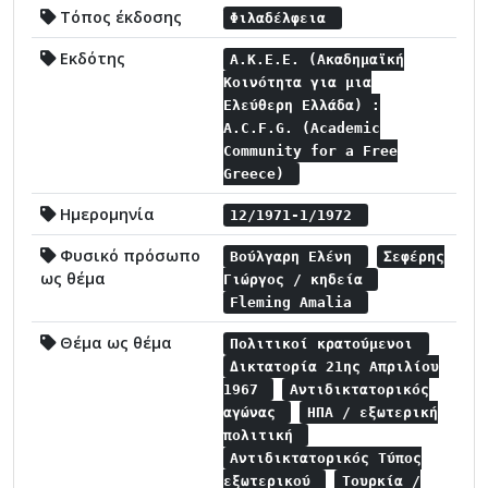
Τόπος έκδοσης
Φιλαδέλφεια
Εκδότης
Α.Κ.Ε.Ε. (Ακαδημαϊκή
Κοινότητα για μια
Ελεύθερη Ελλάδα) :
A.C.F.G. (Academic
Community for a Free
Greece)
Ημερομηνία
12/1971-1/1972
Φυσικό πρόσωπο
Βούλγαρη Ελένη
Σεφέρης
ως θέμα
Γιώργος / κηδεία
Fleming Amalia
Θέμα ως θέμα
Πολιτικοί κρατούμενοι
Δικτατορία 21ης Απριλίου
1967
Αντιδικτατορικός
αγώνας
ΗΠΑ / εξωτερική
πολιτική
Αντιδικτατορικός Τύπος
εξωτερικού
Τουρκία /