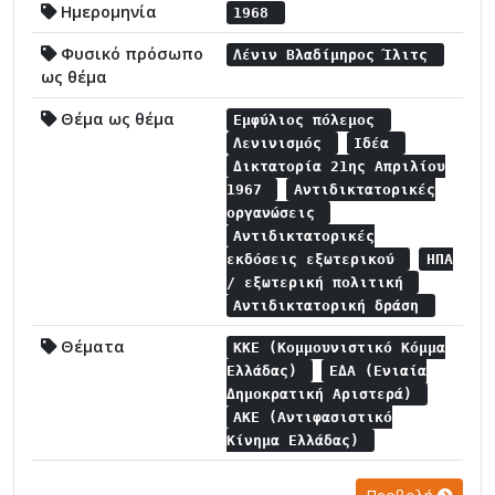
Ημερομηνία
1968
Φυσικό πρόσωπο
Λένιν Βλαδίμηρος Ίλιτς
ως θέμα
Θέμα ως θέμα
Εμφύλιος πόλεμος
Λενινισμός
Ιδέα
Δικτατορία 21ης Απριλίου
1967
Αντιδικτατορικές
οργανώσεις
Αντιδικτατορικές
εκδόσεις εξωτερικού
ΗΠΑ
/ εξωτερική πολιτική
Αντιδικτατορική δράση
Θέματα
ΚΚΕ (Κομμουνιστικό Κόμμα
Ελλάδας)
ΕΔΑ (Ενιαία
Δημοκρατική Αριστερά)
ΑΚΕ (Αντιφασιστικό
Κίνημα Ελλάδας)