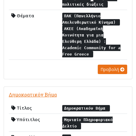
πολιτικές διώξεις
Θέματα
ΠΑΚ (Πανελλήνιο
Απελευθερωτικό Κίνημα)
ΑΚΕΕ (Ακαδημαϊκή
Κοινότητα για μια
Ελεύθερη Ελλάδα) :
Academic Community for a
Free Greece
Προβολή
Δημοκρατικόν Βήμα
Τίτλος
Δημοκρατικόν Βήμα
Υπότιτλος
Μηνιαίο Πληροφοριακό
Δελτίο