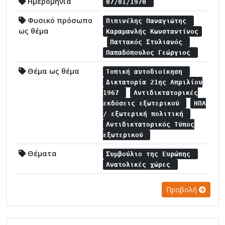
Ημερομηνία
07/01/1970
Φυσικό πρόσωπο
Πιπινέλης Παναγιώτης
ως θέμα
Καραμανλής Κωνσταντίνος
Παττακός Στυλιανός
Παπαδόπουλος Γεώργιος
Θέμα ως θέμα
Τοπική αυτοδιοίκηση
Δικτατορία 21ης Απριλίου
1967
Αντιδικτατορικές
εκδόσεις εξωτερικού
ΗΠΑ
/ εξωτερική πολιτική
Αντιδικτατορικός Τύπος
εξωτερικού
Θέματα
Συμβούλιο της Ευρώπης
Ανατολικές χώρες
Προβολή