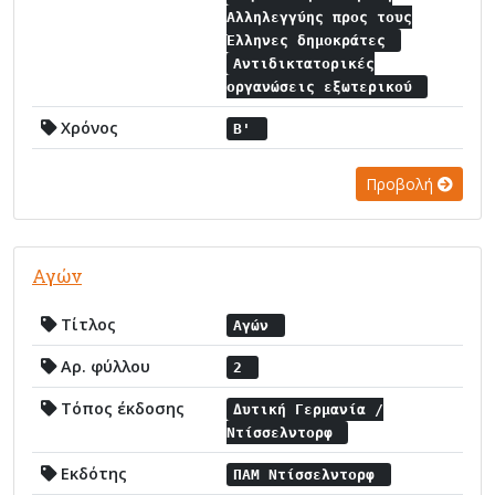
Αλληλεγγύης προς τους
Έλληνες δημοκράτες
Αντιδικτατορικές
οργανώσεις εξωτερικού
Χρόνος
Β'
Προβολή
Αγών
Τίτλος
Αγών
Αρ. φύλλου
2
Τόπος έκδοσης
Δυτική Γερμανία /
Ντίσσελντορφ
Εκδότης
ΠΑΜ Ντίσσελντορφ