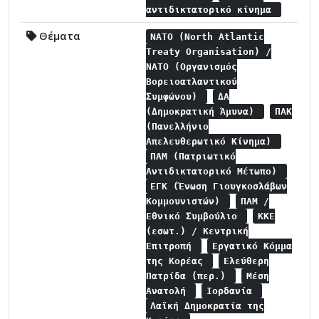
αντιδικτατορικό κίνημα
Θέματα
NATO (North Atlantic
Treaty Organisation) /
NATO (Οργανισμός
Βορειοατλαντικού
Συμφώνου)
ΔΑ
(Δημοκρατική Άμυνα)
ΠΑΚ
(Πανελλήνιο
Απελευθερωτικό Κίνημα)
ΠΑΜ (Πατριωτικό
Αντιδικτατορικό Μέτωπο)
ΕΓΚ (Ένωση Γιουγκοσλάβων
Κομμουνιστών)
ΠΑΜ /
Εθνικό Συμβούλιο
ΚΚΕ
(εσωτ.) / Κεντρική
Επιτροπή
Εργατικό Κόμμα
της Κορέας
Ελεύθερη
Πατρίδα (περ.)
Μέση
Ανατολή
Ιορδανία
Λαϊκή Δημοκρατία της