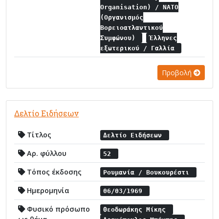
Organisation) / NATO
(Οργανισμός
Βορειοατλαντικού
Συμφώνου)
Έλληνες
εξωτερικού / Γαλλία
Προβολή
Δελτίο Ειδήσεων
Τίτλος
Δελτίο Ειδήσεων
Αρ. φύλλου
52
Τόπος έκδοσης
Ρουμανία / Βουκουρέστι
Ημερομηνία
06/03/1969
Φυσικό πρόσωπο
Θεοδωράκης Μίκης