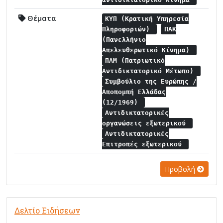
Θέματα
ΚΥΠ (Κρατική Υπηρεσία
Πληροφοριών)
ΠΑΚ
(Πανελλήνιο
Απελευθερωτικό Κίνημα)
ΠΑΜ (Πατριωτικό
Αντιδικτατορικό Μέτωπο)
Συμβούλιο της Ευρώπης /
Αποπομπή Ελλάδας
(12/1969)
Αντιδικτατορικές
οργανώσεις εξωτερικού
Αντιδικτατορικές
Επιτροπές εξωτερικού
Προβολή
Δελτίο Ειδήσεων