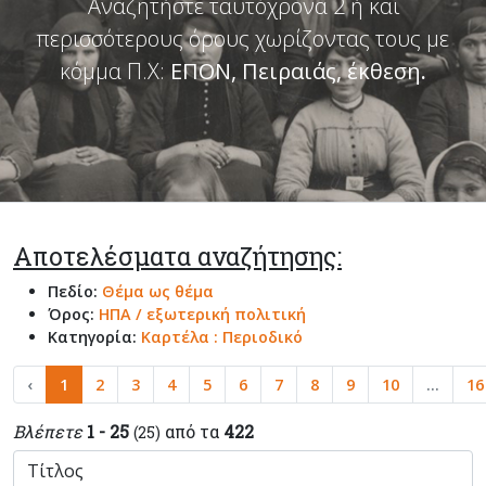
Αναζητήστε ταυτόχρονα 2 ή και
περισσότερους όρους χωρίζοντας τους με
κόμμα Π.Χ:
ΕΠΟΝ, Πειραιάς, έκθεση
.
Αποτελέσματα αναζήτησης:
Πεδίο:
Θέμα ως θέμα
Όρος:
ΗΠΑ / εξωτερική πολιτική
Κατηγορία:
Καρτέλα : Περιοδικό
‹
1
2
3
4
5
6
7
8
9
10
...
16
Βλέπετε
1 - 25
από τα
422
(25)