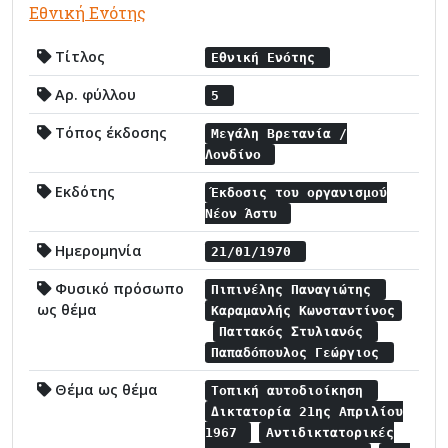
Εθνική Ενότης
Τίτλος
Εθνική Ενότης
Αρ. φύλλου
5
Τόπος έκδοσης
Μεγάλη Βρετανία /
Λονδίνο
Εκδότης
Έκδοσις του οργανισμού
Νέον Άστυ
Ημερομηνία
21/01/1970
Φυσικό πρόσωπο
Πιπινέλης Παναγιώτης
ως θέμα
Καραμανλής Κωνσταντίνος
Παττακός Στυλιανός
Παπαδόπουλος Γεώργιος
Θέμα ως θέμα
Τοπική αυτοδιοίκηση
Δικτατορία 21ης Απριλίου
1967
Αντιδικτατορικές