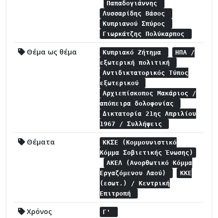
Παπαδογιάννης
Λυσσαρίδης Βάσος
Κυπριανού Σπύρος
Γιωρκάτζης Πολύκαρπος
Θέμα ως θέμα
Κυπριακό Ζήτημα
ΗΠΑ /
εξωτερική πολιτική
Αντιδικτατορικός Τύπος
εξωτερικού
Αρχιεπίσκοπος Μακάριος /
απόπειρα δολοφονίας
Δικτατορία 21ης Απριλίου
1967 / Συλλήψεις
Θέματα
ΚΚΣΕ (Κομμουνιστικό
Κόμμα Σοβιετικής Ένωσης)
ΑΚΕΛ (Ανορθωτικό Κόμμα
Εργαζόμενου Λαού)
ΚΚΕ
(εσωτ.) / Κεντρική
Επιτροπή
Χρόνος
Γ'