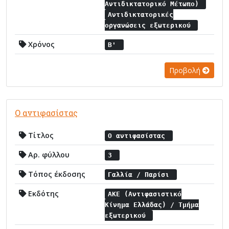
Αντιδικτατορικό Μέτωπο)
Αντιδικτατορικές
οργανώσεις εξωτερικού
Χρόνος
Β'
Προβολή
Ο αντιφασίστας
Τίτλος
Ο αντιφασίστας
Αρ. φύλλου
3
Τόπος έκδοσης
Γαλλία / Παρίσι
Εκδότης
ΑΚΕ (Αντιφασιστικό
Κίνημα Ελλάδας) / Τμήμα
εξωτερικού