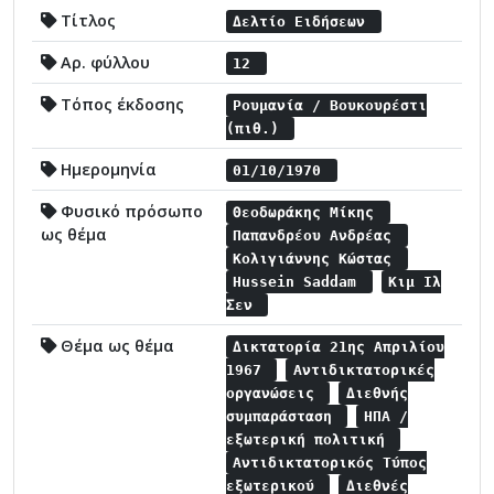
Τίτλος
Δελτίο Ειδήσεων
Αρ. φύλλου
12
Τόπος έκδοσης
Ρουμανία / Βουκουρέστι
(πιθ.)
Ημερομηνία
01/10/1970
Φυσικό πρόσωπο
Θεοδωράκης Μίκης
ως θέμα
Παπανδρέου Ανδρέας
Κολιγιάννης Κώστας
Hussein Saddam
Κιμ Ιλ
Σεν
Θέμα ως θέμα
Δικτατορία 21ης Απριλίου
1967
Αντιδικτατορικές
οργανώσεις
Διεθνής
συμπαράσταση
ΗΠΑ /
εξωτερική πολιτική
Αντιδικτατορικός Τύπος
εξωτερικού
Διεθνές