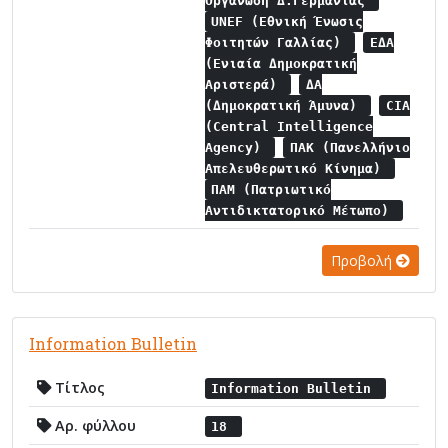
Οργάνωση Δ.Γερμανίας
UNEF (Εθνική Ένωσις
Φοιτητών Γαλλίας)
ΕΔΑ
(Ενιαία Δημοκρατική
Αριστερά)
ΔΑ
(Δημοκρατική Άμυνα)
CIA
(Central Intelligence
Agency)
ΠΑΚ (Πανελλήνιο
Απελευθερωτικό Κίνημα)
ΠΑΜ (Πατριωτικό
Αντιδικτατορικό Μέτωπο)
Προβολή
Information Bulletin
Τίτλος
Information Bulletin
Αρ. φύλλου
18