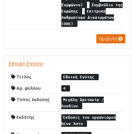
Συμφώνου)
Συμβούλιο της
Ευρώπης
Επιτροπή
Ανθρωπίνων Δικαιωμάτων
(ΟΗΕ)
Προβολή
Εθνική Ενότης
Τίτλος
Εθνική Ενότης
Αρ. φύλλου
4
Τόπος έκδοσης
Μεγάλη Βρετανία /
Λονδίνο
Εκδότης
Έκδοσις του οργανισμού
Νέον Άστυ