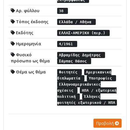
Αρ. φύλλου
38
Τόπος έκδοσης
Ελλάδα / Αθήνα
Εκδότης
ΕΛΛΑΣ-ΑΜΕΡΙΚΗ (περ.)
Ημερομηνία
4/1961
Φυσικό
Αβραμίδης Δημήτρης
πρόσωπο ως θέμα
Σάμπας Βάσος
Θέμα ως θέμα
Φοιτητές
Αμερικανική
διπλωματία
Υποτροφίες
Ελληνοαμερικάνικες
σχέσεις
ΗΠΑ / εξωτερική
πολιτική
Έλληνες
φοιτητές εξωτερικού / ΗΠΑ
Προβολή