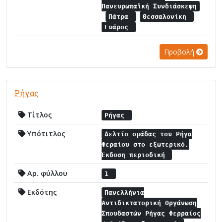
Πανευρωπαϊκή Συνδιάσκεψη
Πάτρα
Θεσσαλονίκη
Γυάρος
Προβολή
Ρήγας
Τίτλος
Ρήγας
Υπότιτλος
Δελτίο ομάδας του Ρήγα
Φεραίου στο εξωτερικό.
Έκδοση περιοδική
Αρ. φύλλου
1
Εκδότης
Πανελλήνια
Αντιδικτατορική Οργάνωση
Σπουδαστών Ρήγας Φερραίος