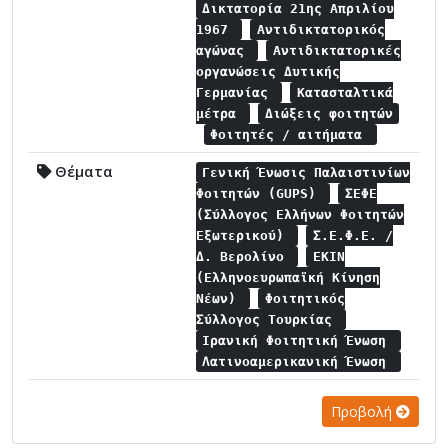
Δικτατορία 21ης Απριλίου
1967
Αντιδικτατορικός
αγώνας
Αντιδικτατορικές
οργανώσεις Δυτικής
Γερμανίας
Κατασταλτικά
μέτρα
Διώξεις φοιτητών
Φοιτητές / αιτήματα
Θέματα
Γενική Ένωσις Παλαιστινίων
Φοιτητών (GUPS)
ΣΕΦΕ
(Σύλλογος Ελλήνων Φοιτητών
Εξωτερικού)
Σ.Ε.Φ.Ε. /
Δ. Βερολίνο
ΕΚΙΝ
(Ελληνοευρωπαϊκή Κίνηση
Νέων)
Φοιτητικός
Σύλλογος Τουρκίας
Ιρανική Φοιτητική Ένωση
Λατινοαμερικανική Ένωση
Προβολή