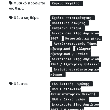
Φυσικό πρόσωπο
Κύρκος Μιχάλης
ως θέμα
Θέμα ως θέμα
Σχόλια επικαιρότητας
Πολιτικές διώξεις
Κυπριακό Ζήτημα
Δικτατορία 21ης Απριλίου
1967
Κατασταλτικά μέτρα
Αντιδικτατορικός Τύπος
εξωτερικού
Έλληνες
εξωτερικού / Ιταλία
Δικτατορία 21ης Απριλίου
1967 / Εξωτερική πολιτική
Διεθνές αντιδικτατορικό
κίνημα
Θέματα
ΕΔΑ Δυτικής Ευρώπης
ΠΑΜ (Πατριωτικό
Αντιδικτατορικό Μέτωπο)
ΠΑΜ / Δίκες μελών
Δικτατορία 21ης Απριλίου
1967 / Οικονομική