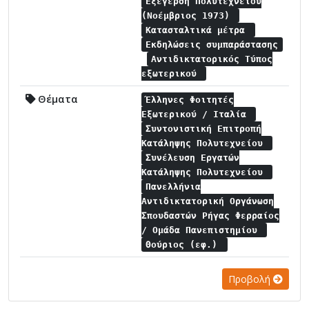
Εξέγερση Πολυτεχνείου
(Νοέμβριος 1973)
Κατασταλτικά μέτρα
Εκδηλώσεις συμπαράστασης
Αντιδικτατορικός Τύπος
εξωτερικού
Θέματα
Έλληνες Φοιτητές
Εξωτερικού / Ιταλία
Συντονιστική Επιτροπή
Κατάληψης Πολυτεχνείου
Συνέλευση Εργατών
Κατάληψης Πολυτεχνείου
Πανελλήνια
Αντιδικτατορική Οργάνωση
Σπουδαστών Ρήγας Φερραίος
/ Ομάδα Πανεπιστημίου
Θούριος (εφ.)
Προβολή