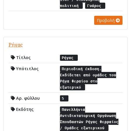
πολιτική
Γυάρος
Προβολή
Ρήγας
Τίτλος
Ρήγας
Υπότιτλος
Περιοδική έκδοση.
Εκδίδεται από ομάδες του
Ρήγα Φεραίου στο
εξωτερικό
Αρ. φύλλου
5
Εκδότης
Πανελλήνια
Αντιδικτατορική Οργάνωση
Σπουδαστών Ρήγας Φερραίος
/ Ομάδες εξωτερικού