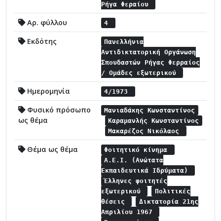
Ρήγα Φεραίου
Αρ. φύλλου
4
Εκδότης
Πανελλήνια
Αντιδικτατορική Οργάνωση
Σπουδαστών Ρήγας Φερραίος
/ Ομάδες εξωτερικού
Ημερομηνία
4/1973
Φυσικό πρόσωπο
Μανιαδάκης Κωνσταντίνος
ως θέμα
Καραμανλής Κωνσταντίνος
Μακαρέζος Νικόλαος
Θέμα ως θέμα
Φοιτητικό κίνημα
Α.Ε.Ι. (Ανώτατα
Εκπαιδευτικά Ιδρύματα)
Έλληνες φοιτητές
εξωτερικού
Πολιτικές
θέσεις
Δικτατορία 21ης
Απριλίου 1967