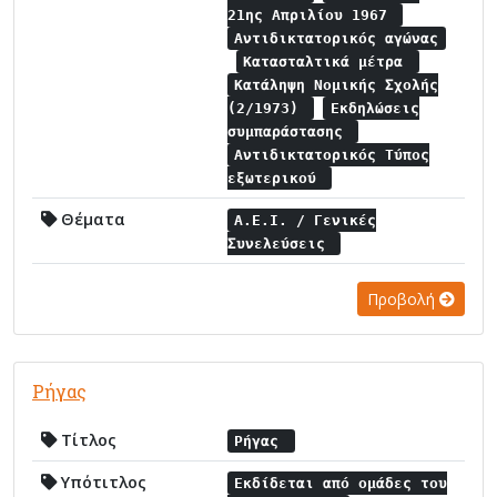
21ης Απριλίου 1967
Αντιδικτατορικός αγώνας
Κατασταλτικά μέτρα
Κατάληψη Νομικής Σχολής
(2/1973)
Εκδηλώσεις
συμπαράστασης
Αντιδικτατορικός Τύπος
εξωτερικού
Θέματα
Α.Ε.Ι. / Γενικές
Συνελεύσεις
Προβολή
Ρήγας
Τίτλος
Ρήγας
Υπότιτλος
Εκδίδεται από ομάδες του