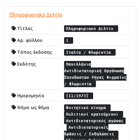
Πληροφοριακό Δελτίο
Τίτλος
Πληροφοριακό Δελτίο
Αρ. φύλλου
1
Τόπος έκδοσης
Ιταλία / Φλωρεντία
Εκδότης
Πανελλήνια
Αντιδικτατορική Οργάνωση
Σπουδαστών Ρήγας Φερραίος
/ Φλωρεντία
Ημερομηνία
[11/1973]
Θέμα ως θέμα
Φοιτητικό κίνημα
Πολιτικοί κρατούμενοι
Αντιδικτατορικός αγώνας
Αντιδικτατορικές
δράσεις / Εκδηλώσεις