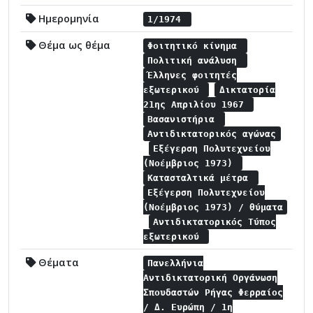
Ημερομηνία
1/1974
Θέμα ως θέμα
Φοιτητικό κίνημα
Πολιτική ανάλυση
Έλληνες φοιτητές
εξωτερικού
Δικτατορία
21ης Απριλίου 1967
Βασανιστήρια
Αντιδικτατορικός αγώνας
Εξέγερση Πολυτεχνείου
(Νοέμβριος 1973)
Κατασταλτικά μέτρα
Εξέγερση Πολυτεχνείου
(Νοέμβριος 1973) / θύματα
Αντιδικτατορικός Τύπος
εξωτερικού
Θέματα
Πανελλήνια
Αντιδικτατορική Οργάνωση
Σπουδαστών Ρήγας Φερραίος
/ Δ. Ευρώπη / 1η