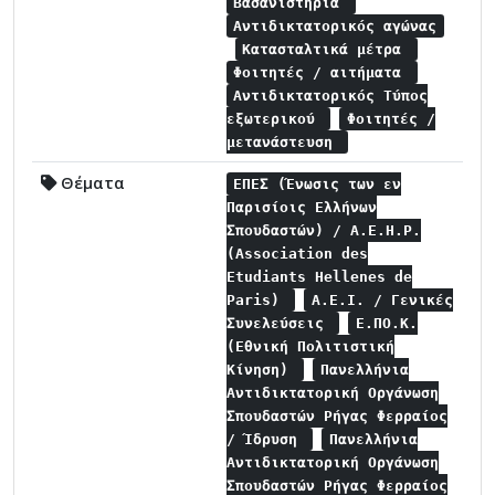
Βασανιστήρια
Αντιδικτατορικός αγώνας
Κατασταλτικά μέτρα
Φοιτητές / αιτήματα
Αντιδικτατορικός Τύπος
εξωτερικού
Φοιτητές /
μετανάστευση
Θέματα
ΕΠΕΣ (Ένωσις των εν
Παρισίοις Ελλήνων
Σπουδαστών) / A.E.H.P.
(Association des
Etudiants Hellenes de
Paris)
Α.Ε.Ι. / Γενικές
Συνελεύσεις
Ε.ΠΟ.Κ.
(Εθνική Πολιτιστική
Κίνηση)
Πανελλήνια
Αντιδικτατορική Οργάνωση
Σπουδαστών Ρήγας Φερραίος
/ Ίδρυση
Πανελλήνια
Αντιδικτατορική Οργάνωση
Σπουδαστών Ρήγας Φερραίος