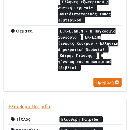
Έλληνες εξωτερικού /
Δυτική Γερμανία
Αντιδικτατορικός Τύπος
εξωτερικού
Θέματα
Ε.Κ-Ε.ΔΗ.Ν / Β Παγκόσμιο
Συνέδριο
ΕΚ-ΕΔΗΝ
(Ένωσις Κέντρου - Ελληνική
Δημοκρατική Νεολαία)
Κάτρης Γιάννης
Η
γέννηση του νεοφασισμού
(βιβλίο)
Προβολή
Ελεύθερη Πατρίδα
Τίτλος
Ελεύθερη Πατρίδα