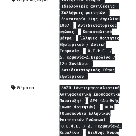
Ιδεολογικές αντιθέσεις
Συλλήψεις φοιτητών
Δικτατορία 21ης Απριλίου
1967
Αντιδικτατορικός
αγώνας
Κατασταλτικά
μέτρα
Έλληνες Φοιτητές
Εξωτερικού / Δυτική
Γερμανία
Ο.Ε.Φ.Ε. /
Δ.Γερμανία-Δ.Βερολίνο /
12ο Συνέδριο
Αντιδικτατορικός Τύπος
εξωτερικού
Θέματα
ΑΑΣΠ (Αντιιμπεριαλιστική
Αντιφασιστική Σπουδαστική
Παράταξη)
ΔΕΦ (Διεθνής
Ένωση Φοιτητών)
ΟΕΦΕ
(Ομοσπονδία Ελληνικών
Φοιτητικών Ενώσεων)
Ο.Ε.Φ.Ε. / Δ. Γερμανία-Δ.
Βερολίνο
Διεθνής Ένωση