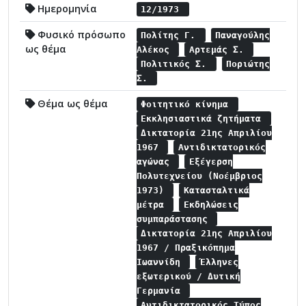
Ημερομηνία
12/1973
Φυσικό πρόσωπο
Πολίτης Γ.
Παναγούλης
ως θέμα
Αλέκος
Αρτεμάς Σ.
Πολιτικός Σ.
Ποριώτης
Σ.
Θέμα ως θέμα
Φοιτητικό κίνημα
Εκκλησιαστικά ζητήματα
Δικτατορία 21ης Απριλίου
1967
Αντιδικτατορικός
αγώνας
Εξέγερση
Πολυτεχνείου (Νοέμβριος
1973)
Κατασταλτικά
μέτρα
Εκδηλώσεις
συμπαράστασης
Δικτατορία 21ης Απριλίου
1967 / Πραξικόπημα
Ιωαννίδη
Έλληνες
εξωτερικού / Δυτική
Γερμανία
Αντιδικτατορικός Τύπος