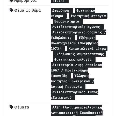
Ημερομηνία
[1974]
Θέμα ως θέμα
Διανόηση
Φοιτητικό
κίνημα
Φοιτητική απεργία
Βασανιστήρια
Αντιδικτατορικός αγώνας
Αντιδικτατορικές δράσεις /
Εκδηλώσεις
Εξέγερση
Πολυτεχνείου (Νοέμβριος
1973)
Κατασταλτικά μέτρα
Εκδηλώσεις συμπαράστασης
Φοιτητικές εκλογές
Δικτατορία 21ης Απριλίου
1967 / Πραξικόπημα
Ιωαννίδη
Έλληνες
Φοιτητές Εξωτερικού /
Δυτική Γερμανία
Αντιδικτατορικός Τύπος
εξωτερικού
Θέματα
ΑΑΣΠ (Αντιιμπεριαλιστική
Αντιφασιστική Σπουδαστική