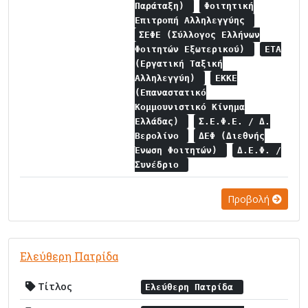
Παράταξη)
Φοιτητική
Επιτροπή Αλληλεγγύης
ΣΕΦΕ (Σύλλογος Ελλήνων
Φοιτητών Εξωτερικού)
ΕΤΑ
(Εργατική Ταξική
Αλληλεγγύη)
ΕΚΚΕ
(Επαναστατικό
Κομμουνιστικό Κίνημα
Ελλάδας)
Σ.Ε.Φ.Ε. / Δ.
Βερολίνο
ΔΕΦ (Διεθνής
Ένωση Φοιτητών)
Δ.Ε.Φ. /
Συνέδριο
Προβολή
Ελεύθερη Πατρίδα
Τίτλος
Ελεύθερη Πατρίδα