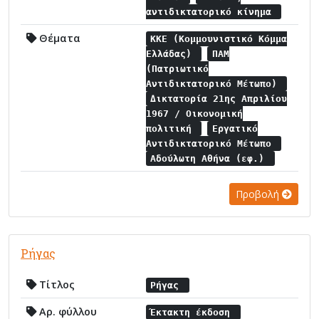
αντιδικτατορικό κίνημα
Θέματα
ΚΚΕ (Κομμουνιστικό Κόμμα
Ελλάδας)
ΠΑΜ
(Πατριωτικό
Αντιδικτατορικό Μέτωπο)
Δικτατορία 21ης Απριλίου
1967 / Οικονομική
πολιτική
Εργατικό
Αντιδικτατορικό Μέτωπο
Αδούλωτη Αθήνα (εφ.)
Προβολή
Ρήγας
Τίτλος
Ρήγας
Αρ. φύλλου
Έκτακτη έκδοση