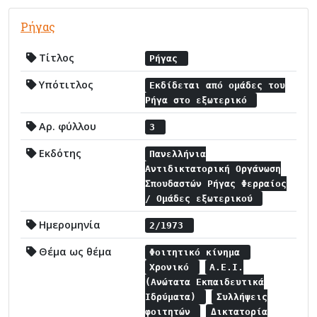
Ρήγας
Τίτλος
Ρήγας
Υπότιτλος
Εκδίδεται από ομάδες του
Ρήγα στο εξωτερικό
Αρ. φύλλου
3
Εκδότης
Πανελλήνια
Αντιδικτατορική Οργάνωση
Σπουδαστών Ρήγας Φερραίος
/ Ομάδες εξωτερικού
Ημερομηνία
2/1973
Θέμα ως θέμα
Φοιτητικό κίνημα
Χρονικό
Α.Ε.Ι.
(Ανώτατα Εκπαιδευτικά
Ιδρύματα)
Συλλήψεις
φοιτητών
Δικτατορία