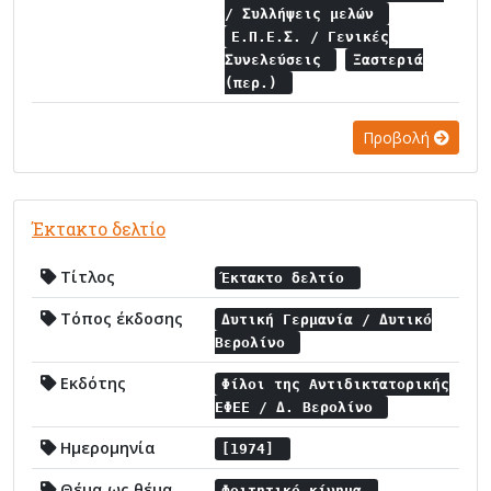
/ Συλλήψεις μελών
Ε.Π.Ε.Σ. / Γενικές
Συνελεύσεις
Ξαστεριά
(περ.)
Προβολή
Έκτακτο δελτίο
Τίτλος
Έκτακτο δελτίο
Τόπος έκδοσης
Δυτική Γερμανία / Δυτικό
Βερολίνο
Εκδότης
Φίλοι της Αντιδικτατορικής
ΕΦΕΕ / Δ. Βερολίνο
Ημερομηνία
[1974]
Θέμα ως θέμα
Φοιτητικό κίνημα