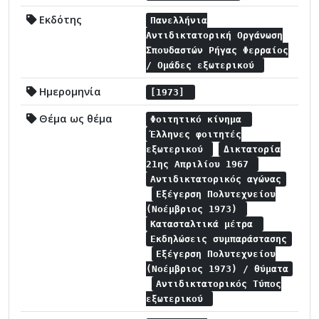
Εκδότης
Πανελλήνια
Αντιδικτατορική Οργάνωση
Σπουδαστών Ρήγας Φερραίος
/ Ομάδες εξωτερικού
Ημερομηνία
[1973]
Θέμα ως θέμα
Φοιτητικό κίνημα
Έλληνες φοιτητές
εξωτερικού
Δικτατορία
21ης Απριλίου 1967
Αντιδικτατορικός αγώνας
Εξέγερση Πολυτεχνείου
(Νοέμβριος 1973)
Κατασταλτικά μέτρα
Εκδηλώσεις συμπαράστασης
Εξέγερση Πολυτεχνείου
(Νοέμβριος 1973) / θύματα
Αντιδικτατορικός Τύπος
εξωτερικού