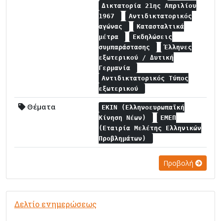
Δικτατορία 21ης Απριλίου
1967
Αντιδικτατορικός
αγώνας
Κατασταλτικά
μέτρα
Εκδηλώσεις
συμπαράστασης
Έλληνες
εξωτερικού / Δυτική
Γερμανία
Αντιδικτατορικός Τύπος
εξωτερικού
Θέματα
ΕΚΙΝ (Ελληνοευρωπαϊκή
Κίνηση Νέων)
ΕΜΕΠ
(Εταιρία Μελέτης Ελληνικών
Προβλημάτων)
Προβολή
Δελτίο ενημερώσεως