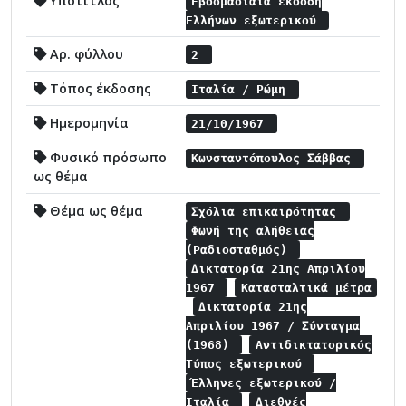
Υπότιτλος
Εβδομαδιαία έκδοση
Ελλήνων εξωτερικού
Αρ. φύλλου
2
Τόπος έκδοσης
Ιταλία / Ρώμη
Ημερομηνία
21/10/1967
Φυσικό πρόσωπο
Κωνσταντόπουλος Σάββας
ως θέμα
Θέμα ως θέμα
Σχόλια επικαιρότητας
Φωνή της αλήθειας
(Ραδιοσταθμός)
Δικτατορία 21ης Απριλίου
1967
Κατασταλτικά μέτρα
Δικτατορία 21ης
Απριλίου 1967 / Σύνταγμα
(1968)
Αντιδικτατορικός
Τύπος εξωτερικού
Έλληνες εξωτερικού /
Ιταλία
Διεθνές