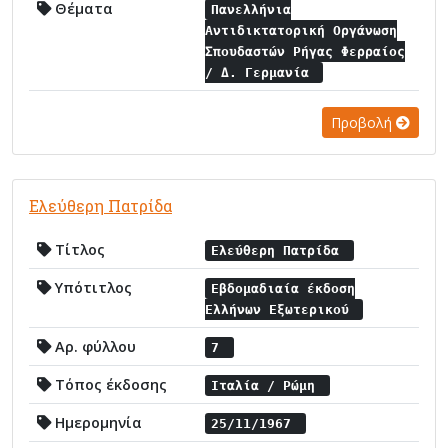
Θέματα
Πανελλήνια
Αντιδικτατορική Οργάνωση
Σπουδαστών Ρήγας Φερραίος
/ Δ. Γερμανία
Προβολή
Ελεύθερη Πατρίδα
Τίτλος
Ελεύθερη Πατρίδα
Υπότιτλος
Εβδομαδιαία έκδοση
Ελλήνων Εξωτερικού
Αρ. φύλλου
7
Τόπος έκδοσης
Ιταλία / Ρώμη
Ημερομηνία
25/11/1967