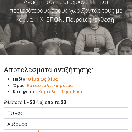
Αναζητήστε ταυτόχρονα 2 ή και
περισσότερους όρους χωρίζοντας τους με
κόμμα Π.Χ:
ΕΠΟΝ, Πειραιάς, έκθεση
.
Αποτελέσματα αναζήτησης:
Πεδίο:
Θέμα ως θέμα
Όρος:
Κατασταλτικά μέτρα
Κατηγορία:
Καρτέλα : Περιοδικό
Βλέπετε
1 - 23
από τα
23
(23)