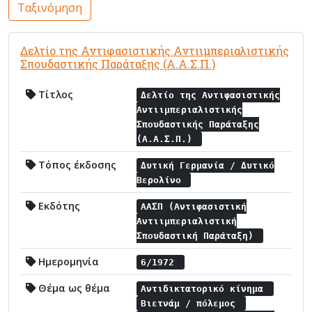
Ταξινόμηση
Δελτίο της Αντιφασιστικής Αντιιμπεριαλιστικής
Σπουδαστικής Παράταξης (Α.Α.Σ.Π.)
Τίτλος
Δελτίο της Αντιφασιστικής
Αντιιμπεριαλιστικής
Σπουδαστικής Παράταξης
(Α.Α.Σ.Π.)
Τόπος έκδοσης
Δυτική Γερμανία / Δυτικό
Βερολίνο
Εκδότης
ΑΑΣΠ (Αντιφασιστική
Αντιιμπεριαλιστική
Σπουδαστική Παράταξη)
Ημερομηνία
6/1972
Θέμα ως θέμα
Αντιδικτατορικό κίνημα
Βιετνάμ / πόλεμος