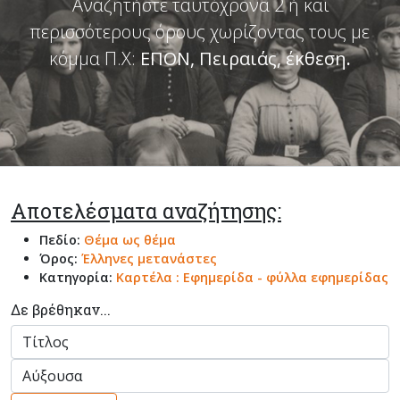
Αναζητήστε ταυτόχρονα 2 ή και
περισσότερους όρους χωρίζοντας τους με
κόμμα Π.Χ:
ΕΠΟΝ, Πειραιάς, έκθεση
.
Αποτελέσματα αναζήτησης:
Πεδίο:
Θέμα ως θέμα
Όρος:
Έλληνες μετανάστες
Κατηγορία:
Καρτέλα : Εφημερίδα - φύλλα εφημερίδας
Δε βρέθηκαν...