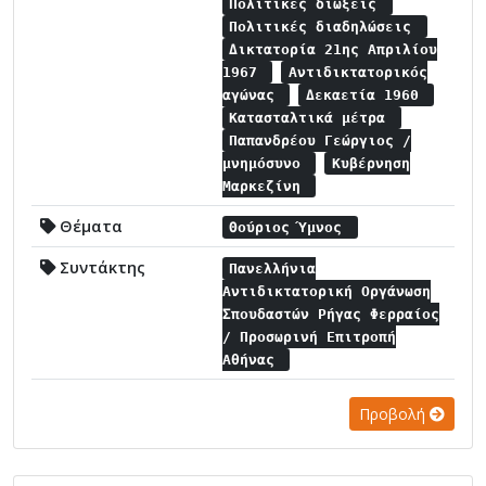
Πολιτικές διώξεις
Πολιτικές διαδηλώσεις
Δικτατορία 21ης Απριλίου
1967
Αντιδικτατορικός
αγώνας
Δεκαετία 1960
Κατασταλτικά μέτρα
Παπανδρέου Γεώργιος /
μνημόσυνο
Κυβέρνηση
Μαρκεζίνη
Θέματα
Θούριος Ύμνος
Συντάκτης
Πανελλήνια
Αντιδικτατορική Οργάνωση
Σπουδαστών Ρήγας Φερραίος
/ Προσωρινή Επιτροπή
Αθήνας
Προβολή