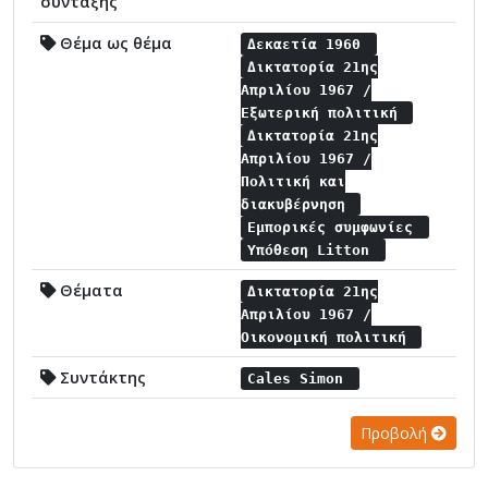
σύνταξης
Θέμα ως θέμα
Δεκαετία 1960
Δικτατορία 21ης
Απριλίου 1967 /
Εξωτερική πολιτική
Δικτατορία 21ης
Απριλίου 1967 /
Πολιτική και
διακυβέρνηση
Εμπορικές συμφωνίες
Υπόθεση Litton
Θέματα
Δικτατορία 21ης
Απριλίου 1967 /
Οικονομική πολιτική
Συντάκτης
Cales Simon
Προβολή