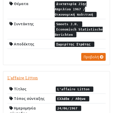
Θέματα
Δικτατορία 21ης
Απριλίου 1967 /
Οικονομική πολιτική
Συντάκτης
Smeets J.H.
Economisch Statistische
Berichten
Αποδέκτης
Σωμερίτης Στράτης
Προβολή
L'affaire Litton
Τίτλος
L'affaire Litton
Τόπος σύνταξης
Ελλάδα / Αθήνα
Ημερομηνία
24/06/1967