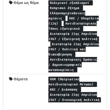
Θέμα ως θέμα
Πολεμικοί εξοπλισμοί
Κυπριακό Ζήτημα
Ελληνοαμερικάνικες
σχέσεις
ΚΚΕ / Ολομέλεια
(12η)
Αντιδικτατορικός
Τύπος εξωτερικού
Δικτατορία 21ης Απριλίου
1967 / Εξωτερική πολιτική
Δικτατορία 21ης Απριλίου
1967 / Πολιτική και
διακυβέρνηση
Αντιδικτατορικές δράσεις
/ Δημοσιογραφικές
ανταποκρίσεις
Θέματα
ΠΑΜ (Πατριωτικό
Αντιδικτατορικό Μέτωπο)
ΚΚΕ / Διάσπαση
Δικτατορία 21ης Απριλίου
1967 / Οικονομική πολιτική