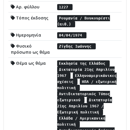
Αρ. φύλλου
1227
Τόπος έκδοσης
Ρουμανία / Βουκουρέστι
(πιθ.)
Ημερομηνία
04/04/1974
Φυσικό
Ζίγδης Ιωάννης
πρόσωπο ως θέμα
Θέμα ως θέμα
Εκκλησία της Ελλάδος
Δικτατορία 21ης Απριλίου
1967
Ελληνοαμερικάνικες
σχέσεις
ΗΠΑ / εξωτερική
πολιτική
Αντιδικτατορικός Τύπος
εξωτερικού
Δικτατορία
21ης Απριλίου 1967 /
Εξωτερική πολιτική
Ελλάδα / Αμερικανική
πολιτική