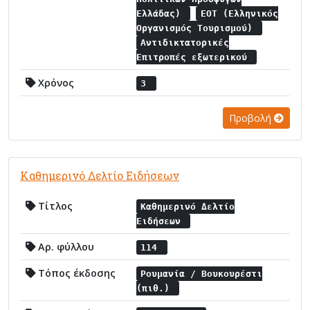
Ελλάδας)
ΕΟΤ (Ελληνικός
Οργανισμός Τουρισμού)
Αντιδικτατορικές
Επιτροπές εξωτερικού
Χρόνος
3
Προβολή
Καθημερινό Δελτίο Ειδήσεων
Τίτλος
Καθημερινό Δελτίο
Ειδήσεων
Αρ. φύλλου
114
Τόπος έκδοσης
Ρουμανία / Βουκουρέστι
(πιθ.)