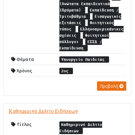
(Ανώτατα Εκπαιδευτικά
Ιδρύματα)
Εκπαίδευση /
Τριτοβάθμια
Εισαγωγικές
εξετάσεις
Φοιτητικός
τύπος
Ελληνοαμερικάνικες
σχέσεις
Φοιτητικοί
σύλλογοι
ΕΣΣΔ /
Εκπαίδευση
Θέματα
Υπουργείο Παιδείας
Χρόνος
2ος
Προβολή
Καθημερινό Δελτίο Ειδήσεων
Τίτλος
Καθημερινό Δελτίο
Ειδήσεων