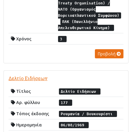
Treaty Organisation) /
NATO (Οργανισμός
Βορειοατλαντικού Συμφώνου)
ΠΑΚ (Πανελλήνιο
Απελευθερωτικό Κίνημα)
Χρόνος
3
Προβολή
Δελτίο Ειδήσεων
Τίτλος
Δελτίο Ειδήσεων
Αρ. φύλλου
177
Τόπος έκδοσης
Ρουμανία / Βουκουρέστι
Ημερομηνία
06/08/1969