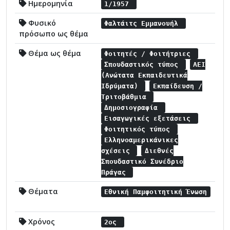
Ημερομηνία
1/1957
Φυσικό
Φαλτάιτς Εμμανουήλ
πρόσωπο ως θέμα
Θέμα ως θέμα
Φοιτητές / Φοιτήτριες
Σπουδαστικός τύπος
ΑΕΙ
(Ανώτατα Εκπαιδευτικά
Ιδρύματα)
Εκπαίδευση /
Τριτοβάθμια
Δημοσιογραφία
Εισαγωγικές εξετάσεις
Φοιτητικός τύπος
Ελληνοαμερικάνικες
σχέσεις
Διεθνές
Σπουδαστικό Συνέδριο
Πράγας
Θέματα
Εθνική Παμφοιτητική Ένωση
Χρόνος
2ος