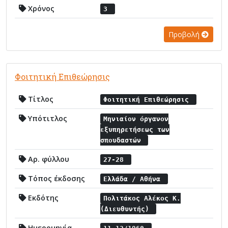
Χρόνος
3
Προβολή
Φοιτητική Επιθεώρησις
Τίτλος
Φοιτητική Επιθεώρησις
Υπότιτλος
Μηνιαίον όργανον
εξυπηρετήσεως των
σπουδαστών
Αρ. φύλλου
27-28
Τόπος έκδοσης
Ελλάδα / Αθήνα
Εκδότης
Πολιτάκος Αλέκος Κ.
(Διευθυντής)
Ημερομηνία