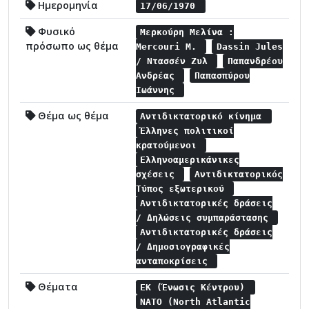
Ημερομηνία
17/06/1970
Φυσικό
Μερκούρη Μελίνα :
πρόσωπο ως θέμα
Mercouri M.
Dassin Jules
/ Ντασσέν Ζυλ
Παπανδρέου
Ανδρέας
Παπασπύρου
Ιωάννης
Θέμα ως θέμα
Αντιδικτατορικό κίνημα
Έλληνες πολιτικοί
κρατούμενοι
Ελληνοαμερικάνικες
σχέσεις
Αντιδικτατορικός
Τύπος εξωτερικού
Αντιδικτατορικές δράσεις
/ Δηλώσεις συμπαράστασης
Αντιδικτατορικές δράσεις
/ Δημοσιογραφικές
ανταποκρίσεις
Θέματα
ΕΚ (Ένωσις Κέντρου)
NATO (North Atlantic