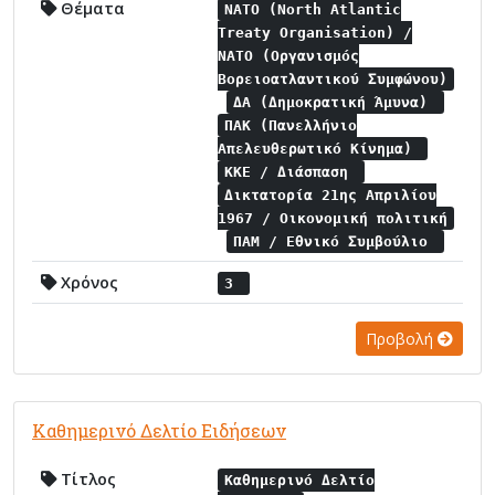
Θέματα
NATO (North Atlantic
Treaty Organisation) /
NATO (Οργανισμός
Βορειοατλαντικού Συμφώνου)
ΔΑ (Δημοκρατική Άμυνα)
ΠΑΚ (Πανελλήνιο
Απελευθερωτικό Κίνημα)
ΚΚΕ / Διάσπαση
Δικτατορία 21ης Απριλίου
1967 / Οικονομική πολιτική
ΠΑΜ / Εθνικό Συμβούλιο
Χρόνος
3
Προβολή
Καθημερινό Δελτίο Ειδήσεων
Τίτλος
Καθημερινό Δελτίο