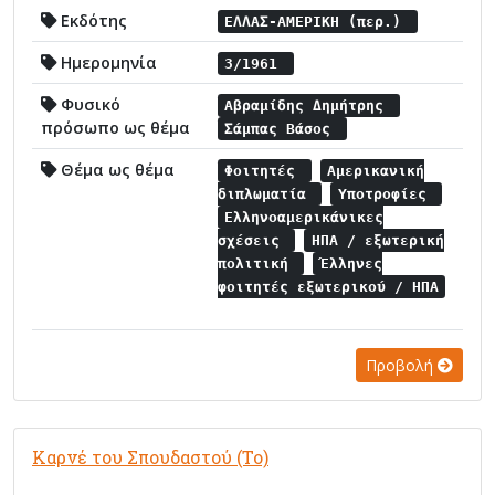
Εκδότης
ΕΛΛΑΣ-ΑΜΕΡΙΚΗ (περ.)
Ημερομηνία
3/1961
Φυσικό
Αβραμίδης Δημήτρης
πρόσωπο ως θέμα
Σάμπας Βάσος
Θέμα ως θέμα
Φοιτητές
Αμερικανική
διπλωματία
Υποτροφίες
Ελληνοαμερικάνικες
σχέσεις
ΗΠΑ / εξωτερική
πολιτική
Έλληνες
φοιτητές εξωτερικού / ΗΠΑ
Προβολή
Καρνέ του Σπουδαστού (Το)