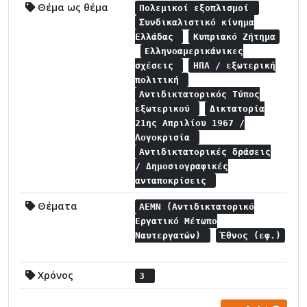
Θέμα ως θέμα
Πολεμικοί εξοπλισμοί
Συνδικαλιστικό κίνημα
Ελλάδας
Κυπριακό Ζήτημα
Ελληνοαμερικάνικες
σχέσεις
ΗΠΑ / εξωτερική
πολιτική
Αντιδικτατορικός Τύπος
εξωτερικού
Δικτατορία
21ης Απριλίου 1967 /
Λογοκρισία
Αντιδικτατορικές δράσεις
/ Δημοσιογραφικές
ανταποκρίσεις
Θέματα
ΑΕΜΝ (Αντιδικτατορικό
Εργατικό Μέτωπο
Ναυτεργατών)
Έθνος (εφ.)
Χρόνος
3