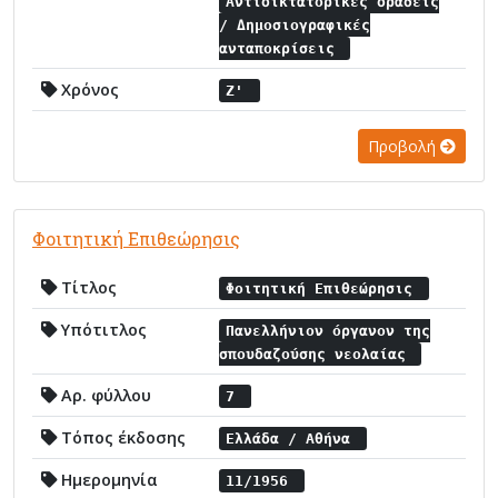
Αντιδικτατορικές δράσεις
/ Δημοσιογραφικές
ανταποκρίσεις
Χρόνος
Ζ'
Προβολή
Φοιτητική Επιθεώρησις
Τίτλος
Φοιτητική Επιθεώρησις
Υπότιτλος
Πανελλήνιον όργανον της
σπουδαζούσης νεολαίας
Αρ. φύλλου
7
Τόπος έκδοσης
Ελλάδα / Αθήνα
Ημερομηνία
11/1956