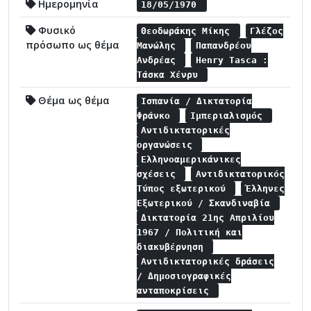
Ημερομηνία
18/05/1970
Φυσικό
Θεοδωράκης Μίκης
Γλέζος
πρόσωπο ως θέμα
Μανώλης
Παπανδρέου
Ανδρέας
Henry Tasca :
Τάσκα Χένρυ
Θέμα ως θέμα
Ισπανία / Δικτατορία
Φράνκο
Ιμπεριαλισμός
Αντιδικτατορικές
οργανώσεις
Ελληνοαμερικάνικες
σχέσεις
Αντιδικτατορικός
Τύπος εξωτερικού
Έλληνες
Εξωτερικού / Σκανδιναβία
Δικτατορία 21ης Απριλίου
1967 / Πολιτική και
διακυβέρνηση
Αντιδικτατορικές δράσεις
/ Δημοσιογραφικές
ανταποκρίσεις