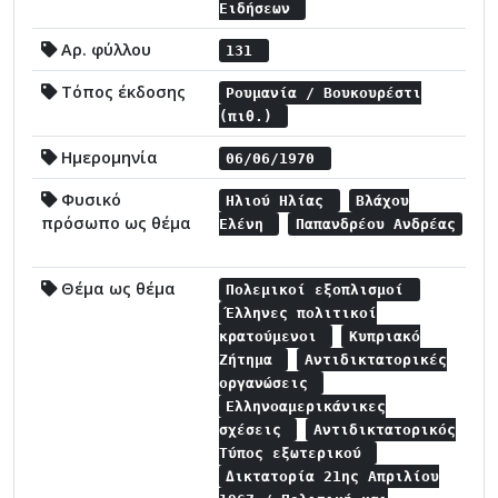
Ειδήσεων
Αρ. φύλλου
131
Τόπος έκδοσης
Ρουμανία / Βουκουρέστι
(πιθ.)
Ημερομηνία
06/06/1970
Φυσικό
Ηλιού Ηλίας
Βλάχου
πρόσωπο ως θέμα
Ελένη
Παπανδρέου Ανδρέας
Θέμα ως θέμα
Πολεμικοί εξοπλισμοί
Έλληνες πολιτικοί
κρατούμενοι
Κυπριακό
Ζήτημα
Αντιδικτατορικές
οργανώσεις
Ελληνοαμερικάνικες
σχέσεις
Αντιδικτατορικός
Τύπος εξωτερικού
Δικτατορία 21ης Απριλίου