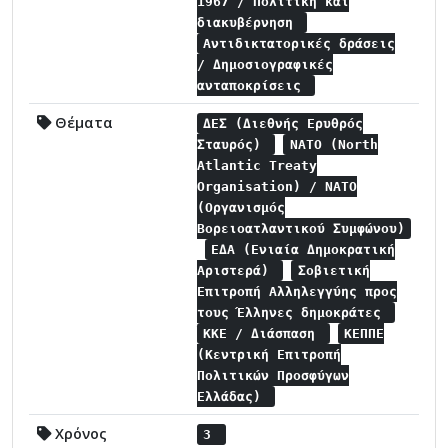
1967 / Πολιτική και
διακυβέρνηση
Αντιδικτατορικές δράσεις
/ Δημοσιογραφικές
ανταποκρίσεις
Θέματα
ΔΕΣ (Διεθνής Ερυθρός
Σταυρός)
NATO (North
Atlantic Treaty
Organisation) / NATO
(Οργανισμός
Βορειοατλαντικού Συμφώνου)
ΕΔΑ (Ενιαία Δημοκρατική
Αριστερά)
Σοβιετική
Επιτροπή Αλληλεγγύης προς
τους Έλληνες δημοκράτες
ΚΚΕ / Διάσπαση
ΚΕΠΠΕ
(Κεντρική Επιτροπή
Πολιτικών Προσφύγων
Ελλάδας)
Χρόνος
3