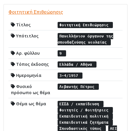
Φοιτητική Επιθεώρησις
Τίτλος
Φοιτητική Επιθεώρησις
Υπότιτλος
Πανελλήνιον όργανον της
σπουδαζούσης νεολαίας
Αρ. φύλλου
9
Τόπος έκδοσης
Ελλάδα / Αθήνα
Ημερομηνία
3-4/1957
Φυσικό
Λεβαντής Πέτρος
πρόσωπο ως θέμα
Θέμα ως θέμα
ΕΣΣΔ / εκπαίδευση
Φοιτητές / Φοιτήτριες
Εκπαιδευτική πολιτική
Εκπαιδευτικά ζητήματα
Σπουδαστικός τύπος
ΑΕΙ