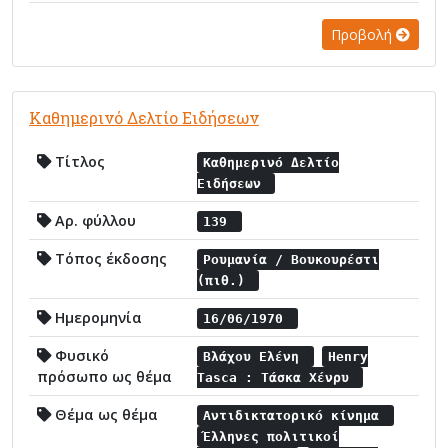
Προβολή
Καθημερινό Δελτίο Ειδήσεων
Τίτλος
Καθημερινό Δελτίο
Ειδήσεων
Αρ. φύλλου
139
Τόπος έκδοσης
Ρουμανία / Βουκουρέστι
(πιθ.)
Ημερομηνία
16/06/1970
Φυσικό
Βλάχου Ελένη
Henry
πρόσωπο ως θέμα
Tasca : Τάσκα Χένρυ
Θέμα ως θέμα
Αντιδικτατορικό κίνημα
Έλληνες πολιτικοί