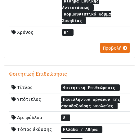
Κίνημα Εθνικής
Αντιστάσεως
Κομμουνιστικό Κόμμα
Σουηδίας
Χρόνος
Β'
Προβολή
Φοιτητική Επιθεώρησις
Τίτλος
Φοιτητική Επιθεώρησις
Υπότιτλος
Πανελλήνιον όργανον της
σπουδαζούσης νεολαίας
Αρ. φύλλου
8
Τόπος έκδοσης
Ελλάδα / Αθήνα