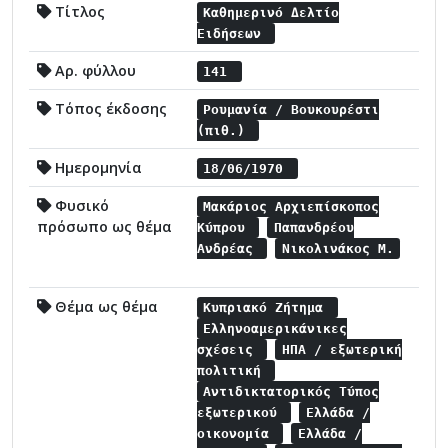
Τίτλος
Καθημερινό Δελτίο
Ειδήσεων
Αρ. φύλλου
141
Τόπος έκδοσης
Ρουμανία / Βουκουρέστι
(πιθ.)
Ημερομηνία
18/06/1970
Φυσικό
Μακάριος Αρχιεπίσκοπος
πρόσωπο ως θέμα
Κύπρου
Παπανδρέου
Ανδρέας
Νικολινάκος Μ.
Θέμα ως θέμα
Κυπριακό Ζήτημα
Ελληνοαμερικάνικες
σχέσεις
ΗΠΑ / εξωτερική
πολιτική
Αντιδικτατορικός Τύπος
εξωτερικού
Ελλάδα /
οικονομία
Ελλάδα /