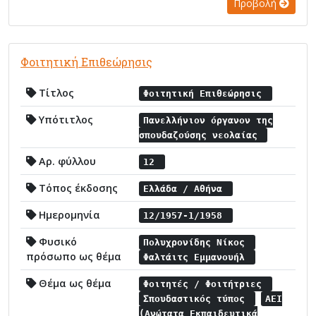
Προβολή
Φοιτητική Επιθεώρησις
Τίτλος
Φοιτητική Επιθεώρησις
Υπότιτλος
Πανελλήνιον όργανον της
σπουδαζούσης νεολαίας
Αρ. φύλλου
12
Τόπος έκδοσης
Ελλάδα / Αθήνα
Ημερομηνία
12/1957-1/1958
Φυσικό
Πολυχρονίδης Νίκος
πρόσωπο ως θέμα
Φαλτάιτς Εμμανουήλ
Θέμα ως θέμα
Φοιτητές / Φοιτήτριες
Σπουδαστικός τύπος
ΑΕΙ
(Ανώτατα Εκπαιδευτικά