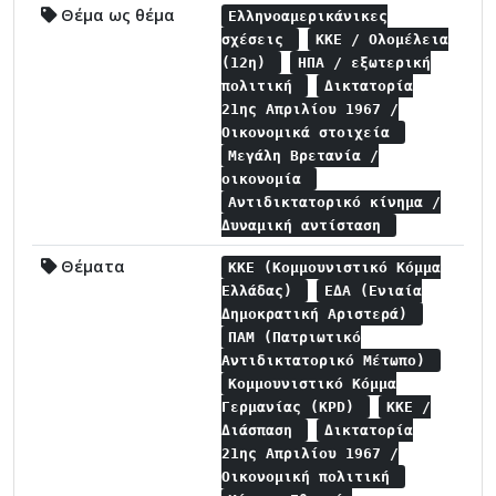
Θέμα ως θέμα
Ελληνοαμερικάνικες
σχέσεις
ΚΚΕ / Ολομέλεια
(12η)
ΗΠΑ / εξωτερική
πολιτική
Δικτατορία
21ης Απριλίου 1967 /
Οικονομικά στοιχεία
Μεγάλη Βρετανία /
οικονομία
Αντιδικτατορικό κίνημα /
Δυναμική αντίσταση
Θέματα
ΚΚΕ (Κομμουνιστικό Κόμμα
Ελλάδας)
ΕΔΑ (Ενιαία
Δημοκρατική Αριστερά)
ΠΑΜ (Πατριωτικό
Αντιδικτατορικό Μέτωπο)
Κομμουνιστικό Κόμμα
Γερμανίας (KPD)
ΚΚΕ /
Διάσπαση
Δικτατορία
21ης Απριλίου 1967 /
Οικονομική πολιτική