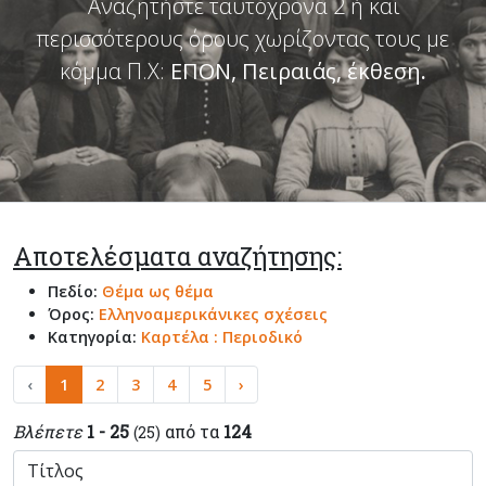
Αναζητήστε ταυτόχρονα 2 ή και
περισσότερους όρους χωρίζοντας τους με
κόμμα Π.Χ:
ΕΠΟΝ, Πειραιάς, έκθεση
.
Αποτελέσματα αναζήτησης:
Πεδίο:
Θέμα ως θέμα
Όρος:
Ελληνοαμερικάνικες σχέσεις
Κατηγορία:
Καρτέλα : Περιοδικό
‹
1
2
3
4
5
›
Βλέπετε
1 - 25
από τα
124
(25)