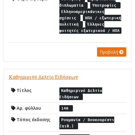
διπλωματία
Υποτροφίες
Ελληνοαμερικάνικες
σχέσεις
ΗΠΑ / εξωτερική
πολιτική
Έλληνες
φοιτητές εξωτερικού / ΗΠΑ
Προβολή
Καθημερινό Δελτίο Ειδήσεων
Τίτλος
Καθημερινό Δελτίο
Ειδήσεων
Αρ. φύλλου
140
Τόπος έκδοσης
Ρουμανία / Βουκουρέστι
(πιθ.)