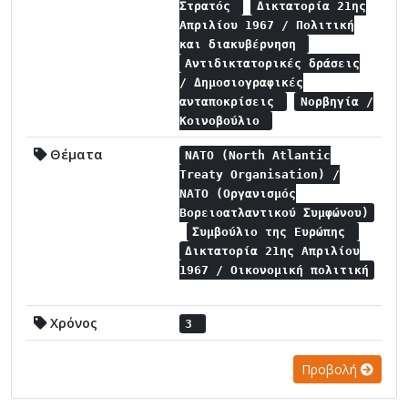
Στρατός
Δικτατορία 21ης
Απριλίου 1967 / Πολιτική
και διακυβέρνηση
Αντιδικτατορικές δράσεις
/ Δημοσιογραφικές
ανταποκρίσεις
Νορβηγία /
Κοινοβούλιο
Θέματα
NATO (North Atlantic
Treaty Organisation) /
NATO (Οργανισμός
Βορειοατλαντικού Συμφώνου)
Συμβούλιο της Ευρώπης
Δικτατορία 21ης Απριλίου
1967 / Οικονομική πολιτική
Χρόνος
3
Προβολή