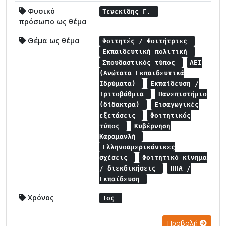
Φυσικό
Τενεκίδης Γ.
πρόσωπο ως θέμα
Θέμα ως θέμα
Φοιτητές / Φοιτήτριες
Εκπαιδευτική πολιτική
Σπουδαστικός τύπος
ΑΕΙ
(Ανώτατα Εκπαιδευτικά
Ιδρύματα)
Εκπαίδευση /
Τριτοβάθμια
Πανεπιστήμιο
(δίδακτρα)
Εισαγωγικές
εξετάσεις
Φοιτητικός
τύπος
Κυβέρνηση
Καραμανλή
Ελληνοαμερικάνικες
σχέσεις
Φοιτητικό κίνημα
/ διεκδικήσεις
ΗΠΑ /
Εκπαίδευση
Χρόνος
1ος
Προβολή