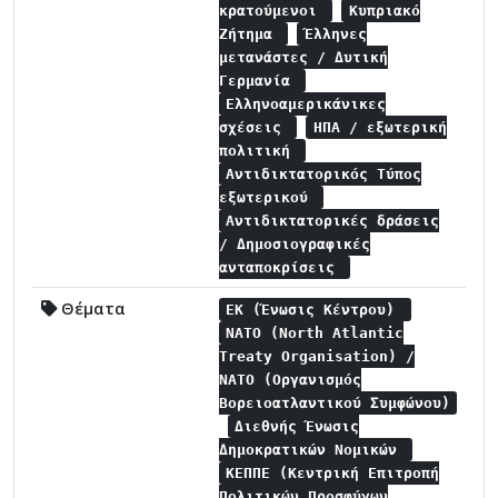
κρατούμενοι
Κυπριακό
Ζήτημα
Έλληνες
μετανάστες / Δυτική
Γερμανία
Ελληνοαμερικάνικες
σχέσεις
ΗΠΑ / εξωτερική
πολιτική
Αντιδικτατορικός Τύπος
εξωτερικού
Αντιδικτατορικές δράσεις
/ Δημοσιογραφικές
ανταποκρίσεις
Θέματα
ΕΚ (Ένωσις Κέντρου)
NATO (North Atlantic
Treaty Organisation) /
NATO (Οργανισμός
Βορειοατλαντικού Συμφώνου)
Διεθνής Ένωσις
Δημοκρατικών Νομικών
ΚΕΠΠΕ (Κεντρική Επιτροπή
Πολιτικών Προσφύγων