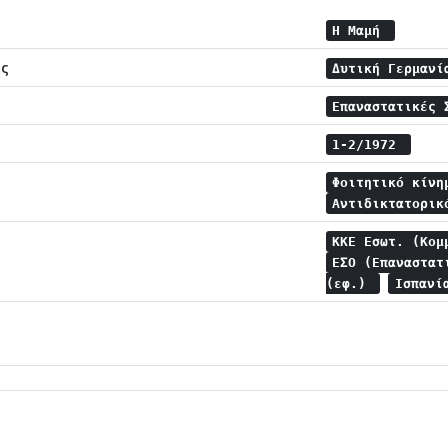
Η Μαμή
ης
Δυτική Γερμαν
Επαναστατικές 
1-2/1972
Φοιτητικό κίν
Αντιδικτατορικ
ΚΚΕ Εσωτ. (Κομ
ΕΣΟ (Επαναστατ
(εφ.)
Ισπαν