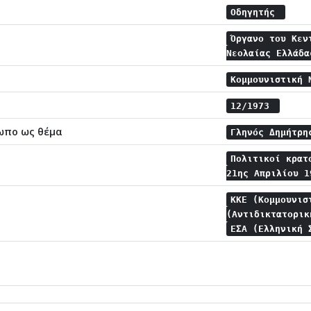
Οδηγητής
Όργανο του Κεν
Νεολαίας Ελλάδ
Κομμουνιστική 
12/1973
ωπο ως θέμα
Γληνός Δημήτρ
Πολιτικοί κρα
21ης Απριλίου 
ΚΚΕ (Κομμουνισ
(Αντιδικτατορι
ΕΣΑ (Ελληνική 