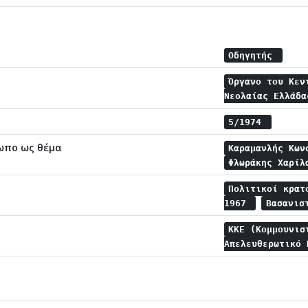
Οδηγητής
Όργανο του Κεν
Νεολαίας Ελλάδ
5/1974
ωπο ως θέμα
Καραμανλής Κω
Φλωράκης Χαρί
Πολιτικοί κρα
1967
Βασανισ
ΚΚΕ (Κομμουνισ
Απελευθερωτικό