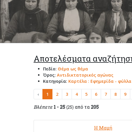
Αποτελέσματα αναζήτησ
Πεδίο:
Θέμα ως θέμα
Όρος:
Αντιδικτατορικός αγώνας
Κατηγορία:
Καρτέλα : Εφημερίδα - φύλλ
‹
1
2
3
4
5
6
7
8
9
Βλέπετε
1 - 25
από τα
205
(25)
Η Μαμή