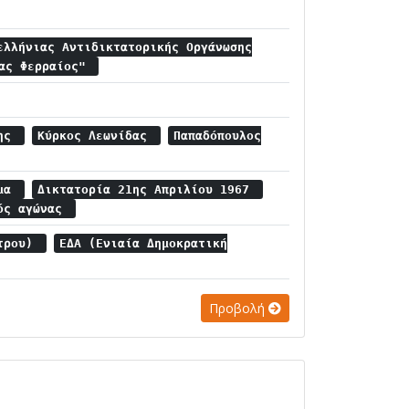
ελλήνιας Αντιδικτατορικής Οργάνωσης
γας Φερραίος"
κης
Κύρκος Λεωνίδας
Παπαδόπουλος
ημα
Δικτατορία 21ης Απριλίου 1967
κός αγώνας
ντρου)
ΕΔΑ (Ενιαία Δημοκρατική
Προβολή