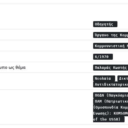
Οδηγητής
Όργανο της Κομ
Κομμουνιστική 
6/1970
ωπο ως θέμα
Παλαμάς Κωστή
Νεολαία
Δικ
Αντιδικτατορι
ΠΟΔΝ (Παγκόσμι
ΠΑΜ (Πατριωτικ
(Ομοσπονδία Κομ
Ένωσης): KOMSOM
of the USSR)