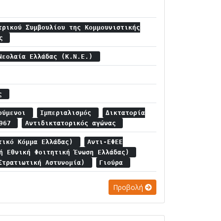
τρικού Συμβουλίου της Κομμουνιστικής
ας
Νεολαία Ελλάδας (Κ.Ν.Ε.)
ης
τούμενοι
Ιμπεριαλισμός
Δικτατορία
1967
Αντιδικτατορικός αγώνας
τικό Κόμμα Ελλάδας)
Αντι-ΕΦΕΕ
κή Εθνική Φοιτητική Ένωση Ελλάδας)
Στρατιωτική Αστυνομία)
Γιούρα
Προβολή