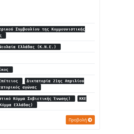
τρικού Συμβουλίου της Κομμουνιστικής
ας
Νεολαία Ελλάδας (Κ.Ν.Ε.)
Νίκος
 Επέτειος
Δικτατορία 21ης Απριλίου
τατορικός αγώνας
στικό Κόμμα Σοβιετικής Ένωσης)
ΚΚΕ
 Κόμμα Ελλάδας)
Προβολή