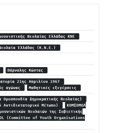
μουνιστικής Νεολαίας Ελλάδας ΚΝΕ
Νεολαία Ελλάδας (Κ.Ν.Ε.)
ς
Βάρναλης Κώστας
τατορία 21ης Απριλίου 1967
κός αγώνας
Μαθητικές εξεγέρσεις
α Ομοσπονδία Δημοκρατικής Νεολαίας)
ό Αντιδικτατορικό Μέτωπο)
ΚΟΜΣΟΜΟΛ
μουνιστικών Νεολαιών της Σοβιετικής
OL (Committee of Youth Organisations