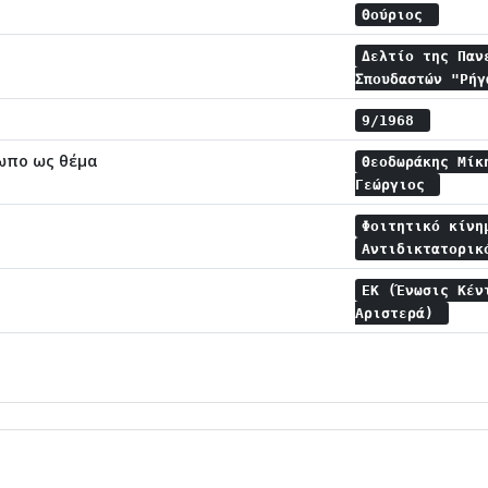
Θούριος
Δελτίο της Παν
Σπουδαστών "Ρή
9/1968
ωπο ως θέμα
Θεοδωράκης Μί
Γεώργιος
Φοιτητικό κίν
Αντιδικτατορι
ΕΚ (Ένωσις Κέ
Αριστερά)