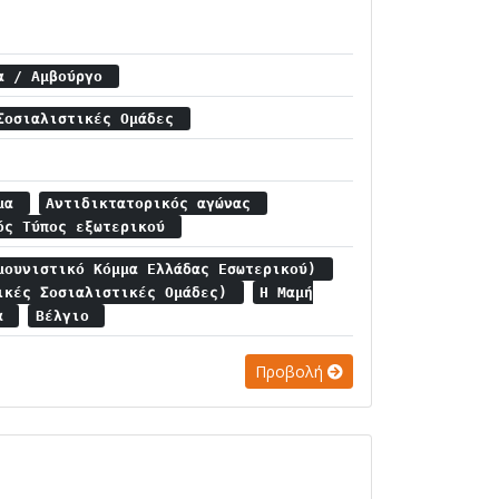
ία / Αμβούργο
Σοσιαλιστικές Ομάδες
ημα
Αντιδικτατορικός αγώνας
ός Τύπος εξωτερικού
μουνιστικό Κόμμα Ελλάδας Εσωτερικού)
ικές Σοσιαλιστικές Ομάδες)
Η Μαμή
ία
Βέλγιο
Προβολή