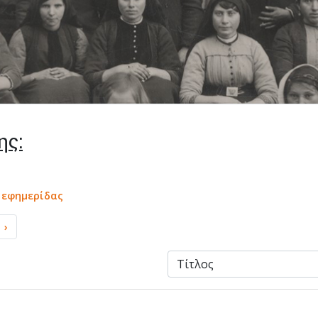
ης:
α εφημερίδας
›