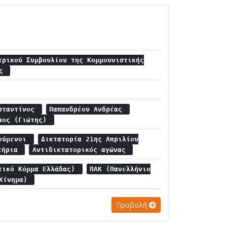
τρικού Συμβουλίου της Κομμουνιστικής
ας
νσταντίνος
Παπανδρέου Ανδρέας
λαος (Γιώτης)
τούμενοι
Δικτατορία 21ης Απριλίου
τήρια
Αντιδικτατορικός αγώνας
τικό Κόμμα Ελλάδας)
ΠΑΚ (Πανελλήνιο
 Κίνημα)
Προβολή