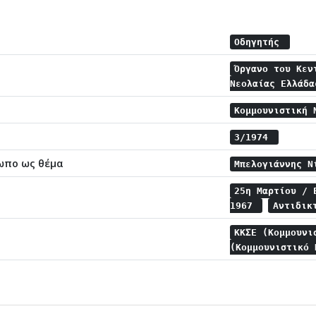
Οδηγητής
Όργανο του Κεν
Νεολαίας Ελλάδ
Κομμουνιστική 
3/1974
ωπο ως θέμα
Μπελογιάννης 
25η Μαρτίου /
1967
Αντιδικ
ΚΚΣΕ (Κομμουνι
(Κομμουνιστικό