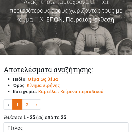
Αναζητήστε ταυτόχρονα 2 ή και
περισσότερους όρους χωρίζοντας τους με
κόμμα Π.Χ:
ΕΠΟΝ, Πειραιάς, έκθεση
.
Αποτελέσματα αναζήτησης:
Πεδίο:
Θέμα ως θέμα
Όρος:
Κίνημα ειρήνης
Κατηγορία:
Καρτέλα : Κείμενα περιοδικού
‹
1
2
›
Βλέπετε
1 - 25
από τα
26
(25)