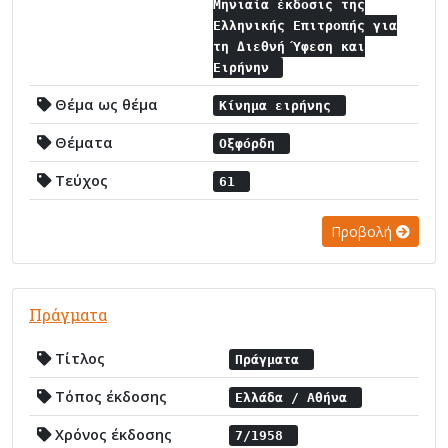
Μηνιαία έκδοσις της
Ελληνικής Επιτροπής για
τη Διεθνή Ύφεση και
Ειρήνην
Θέμα ως θέμα
Κίνημα ειρήνης
Θέματα
Οξφόρδη
Τεύχος
61
Προβολή
Πράγματα
Τίτλος
Πράγματα
Τόπος έκδοσης
Ελλάδα / Αθήνα
Χρόνος έκδοσης
7/1958