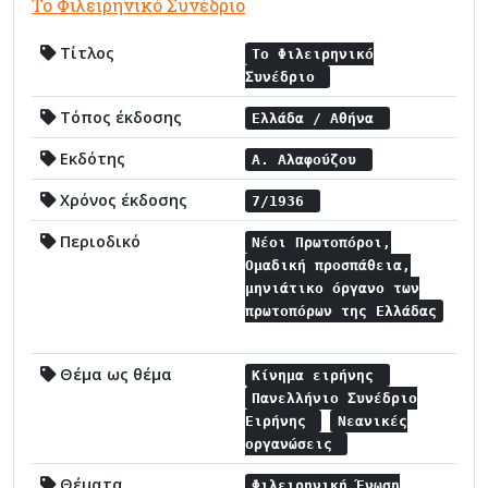
Το Φιλειρηνικό Συνέδριο
Τίτλος
Το Φιλειρηνικό
Συνέδριο
Τόπος έκδοσης
Ελλάδα / Αθήνα
Εκδότης
Α. Αλαφούζου
Χρόνος έκδοσης
7/1936
Περιοδικό
Νέοι Πρωτοπόροι,
Ομαδική προσπάθεια,
μηνιάτικο όργανο των
πρωτοπόρων της Ελλάδας
Θέμα ως θέμα
Κίνημα ειρήνης
Πανελλήνιο Συνέδριο
Ειρήνης
Νεανικές
οργανώσεις
Θέματα
Φιλειρηνική Ένωση