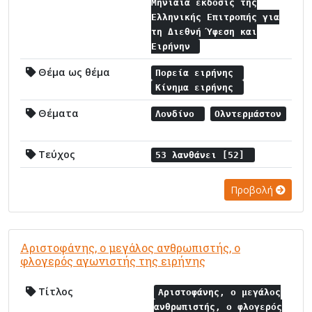
Μηνιαία έκδοσις της
Ελληνικής Επιτροπής για
τη Διεθνή Ύφεση και
Ειρήνην
Θέμα ως θέμα
Πορεία ειρήνης
Κίνημα ειρήνης
Θέματα
Λονδίνο
Ολντερμάστον
Τεύχος
53 λανθάνει [52]
Προβολή
Αριστοφάνης, ο μεγάλος ανθρωπιστής, ο
φλογερός αγωνιστής της ειρήνης
Τίτλος
Αριστοφάνης, ο μεγάλος
ανθρωπιστής, ο φλογερός