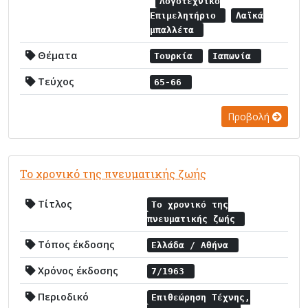
Λογοτεχνικό
Επιμελητήριο
Λαϊκά
μπαλλέτα
Θέματα
Τουρκία
Ιαπωνία
Τεύχος
65-66
Προβολή
Το χρονικό της πνευματικής ζωής
Τίτλος
Το χρονικό της
πνευματικής ζωής
Τόπος έκδοσης
Ελλάδα / Αθήνα
Χρόνος έκδοσης
7/1963
Περιοδικό
Επιθεώρηση Τέχνης,