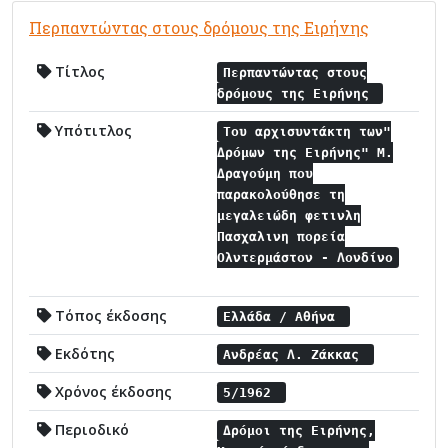
Περπαντώντας στους δρόμους της Ειρήνης
Τίτλος
Περπαντώντας στους
δρόμους της Ειρήνης
Υπότιτλος
Του αρχισυντάκτη των"
Δρόμων της Ειρήνης" Μ.
Δραγούμη που
παρακολούθησε τη
μεγαλειώδη φετινλη
Πασχαλινη πορεία
Ολντερμάστον - Λονδίνο
Τόπος έκδοσης
Ελλάδα / Αθήνα
Εκδότης
Ανδρέας Λ. Ζάκκας
Χρόνος έκδοσης
5/1962
Περιοδικό
Δρόμοι της Ειρήνης,