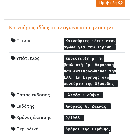
Προβολή
Καινούριες ιδέες στον αγώνα για την ειρήνη
Τίτλος
Καινούριες ιδέες στον
αγώνα για την ειρήνη
Υπότιτλος
Συνέντευξη με το
βουλευτή Γρ. Λαμπράκη
που αντιπροσώπευσε την
Ελλ. Επ Ειρήνης στο
συνέδριο της Οξφόρδης
Τόπος έκδοσης
Ελλάδα / Αθήνα
Εκδότης
Ανδρέας Λ. Ζάκκας
Χρόνος έκδοσης
2/1963
Περιοδικό
Δρόμοι της Ειρήνης,