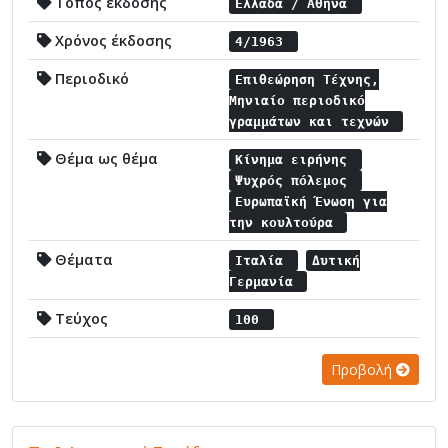
Τόπος έκδοσης
Ελλάδα / Αθήνα
Χρόνος έκδοσης
4/1963
Περιοδικό
Επιθεώρηση Τέχνης,
Μηνιαίο περιοδικό
γραμμάτων και τεχνών
Θέμα ως θέμα
Κίνημα ειρήνης
Ψυχρός πόλεμος
Ευρωπαϊκή Ένωση για
την κουλτούρα
Θέματα
Ιταλία
Δυτική
Γερμανία
Τεύχος
100
Προβολή