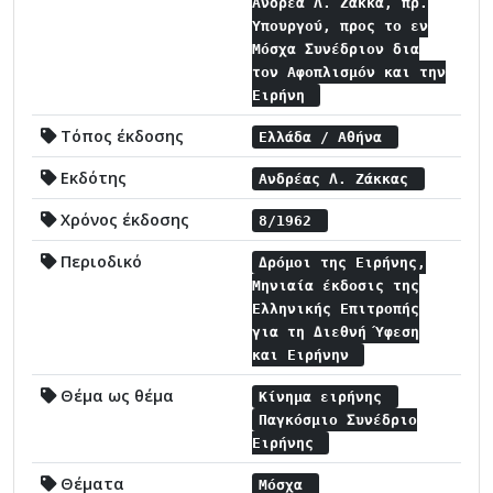
Ανδρέα Λ. Ζάκκα, πρ.
Υπουργού, προς το εν
Μόσχα Συνέδριον δια
τον Αφοπλισμόν και την
Ειρήνη
Τόπος έκδοσης
Ελλάδα / Αθήνα
Εκδότης
Ανδρέας Λ. Ζάκκας
Χρόνος έκδοσης
8/1962
Περιοδικό
Δρόμοι της Ειρήνης,
Μηνιαία έκδοσις της
Ελληνικής Επιτροπής
για τη Διεθνή Ύφεση
και Ειρήνην
Θέμα ως θέμα
Κίνημα ειρήνης
Παγκόσμιο Συνέδριο
Ειρήνης
Θέματα
Μόσχα