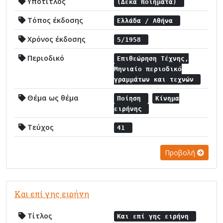
Υπότιτλος
(Δέκα ποιήματα)
Τόπος έκδοσης
Ελλάδα / Αθήνα
Χρόνος έκδοσης
5/1958
Περιοδικό
Επιθεώρηση Τέχνης,
Μηνιαίο περιοδικό
γραμμάτων και τεχνών
Θέμα ως θέμα
Ποίηση
Κίνημα
ειρήνης
Τεύχος
41
Προβολή
Και επί γης ειρήνη
Τίτλος
Και επί γης ειρήνη