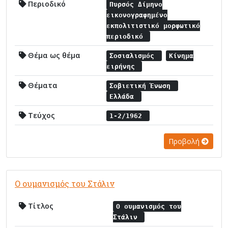
Περιοδικό
Πυρσός Δίμηνο
εικονογραφημένο
εκπολιτιστικό μορφωτικό
περιοδικό
Θέμα ως θέμα
Σοσιαλισμός
Κίνημα
ειρήνης
Θέματα
Σοβιετική Ένωση
Ελλάδα
Τεύχος
1-2/1962
Προβολή
Ο ουμανισμός του Στάλιν
Τίτλος
Ο ουμανισμός του
Στάλιν