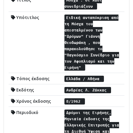
Μόσχα : Οι λαοί
συνεδριάζουν
Υπότιτλος
Ειδική ανταπόκριση από
τη Μόσχα του
απεσταλμένου των
"Δρόμων" Γιάννη
Θεοδωράκη , που
παρακολούθησε το
"Παγκόσμιο Συνέδριο για
τον Αφοπλισμό και την
Ειρήνη"
Τόπος έκδοσης
Ελλάδα / Αθήνα
Εκδότης
Ανδρέας Λ. Ζάκκας
Χρόνος έκδοσης
8/1962
Περιοδικό
Δρόμοι της Ειρήνης,
Μηνιαία έκδοσις της
Ελληνικής Επιτροπής για
τη Διεθνή Ύφεση και