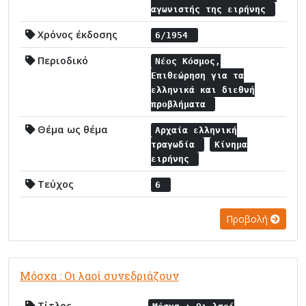
αγωνιστής της ειρήνης
Χρόνος έκδοσης
6/1954
Περιοδικό
Νέος Κόσμος,
Επιθεώρηση για τα
ελληνικά και διεθνή
προβλήματα
Θέμα ως θέμα
Αρχαία ελληνική
τραγωδία
Κίνημα
ειρήνης
Τεύχος
6
Προβολή
Μόσχα : Οι λαοί συνεδριάζουν
Τίτλος