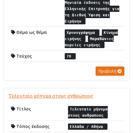
Μηνιαία έκδοσις της
Ελληνικής Επιτροπής για
τη Διεθνή Ύφεση και
Ειρήνην
Θέμα ως θέμα
Χρονογράφημα
Κίνημα
ειρήνης
Μαραθώνιες
πορείες ειρήνης
Τεύχος
78
Προβολή
Τελευταίο μήνυμα στους ανθρώπους
Τίτλος
Τελευταίο μήνυμα
στους ανθρώπους
Τόπος έκδοσης
Ελλάδα / Αθήνα