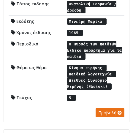
Τόπος έκδοσης
Ανατολική Γερμανία /
Δρέσδη
Εκδότης
Μινεέμη Μαρίκα
Χρόνος έκδοσης
1965
Περιοδικό
Ο Πυρσός των παιδιών
Ειδικό παράρτημα για τα
παιδιά
Θέμα ως θέμα
Κίνημα ειρήνης
Παιδική λογοτεχνία
Διεθνές Συνέδριο
Ειρήνης (Ελσίνκι)
Τεύχος
5
Προβολή