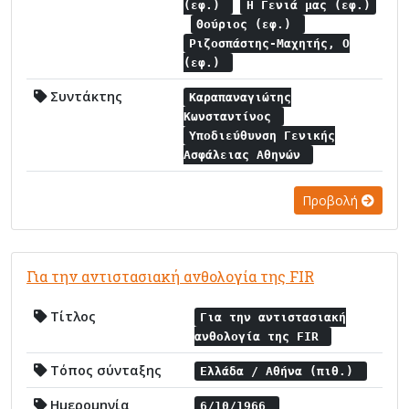
(εφ.)
Η Γενιά μας (εφ.)
Θούριος (εφ.)
Ριζοσπάστης-Μαχητής, Ο
(εφ.)
Συντάκτης
Καραπαναγιώτης
Κωνσταντίνος
Υποδιεύθυνση Γενικής
Ασφάλειας Αθηνών
Προβολή
Για την αντιστασιακή ανθολογία της FIR
Τίτλος
Για την αντιστασιακή
ανθολογία της FIR
Τόπος σύνταξης
Ελλάδα / Αθήνα (πιθ.)
Ημερομηνία
6/10/1966