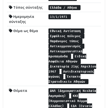
Τόπος σύνταξης
Ελλάδα / Αθήνα
Ημερομηνία
13/1/1971
σύνταξης
Θέμα ως θέμα
Εθνική Αντίσταση
Εμφύλιος πόλεμος
Παράνομος τύπος
Αντικομμουνισμός
Αντικομμουνιστική
προπαγάνδα
Ειδική
Ασφάλεια Αθηνών
Δικτατορία 21ης Απριλίου
1967
Αντιδικτατορικός
αγώνας
Έκτακτο
Στρατοδικείο Αθηνών
Θέματα
ΔΝΛ (Δημοκρατική Νεολαία
Λαμπράκη)
ΚΚΕ
(Κομμουνιστικό Κόμμα
Ελλάδας)
ΕΔΑ (Ενιαία