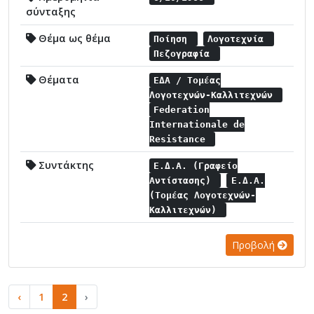
σύνταξης
Θέμα ως θέμα
Ποίηση
Λογοτεχνία
Πεζογραφία
Θέματα
ΕΔΑ / Τομέας
Λογοτεχνών-Καλλιτεχνών
Federation
Internationale de
Resistance
Συντάκτης
Ε.Δ.Α. (Γραφείο
Αντίστασης)
Ε.Δ.Α.
(Τομέας Λογοτεχνών-
Καλλιτεχνών)
Προβολή
‹
1
2
›