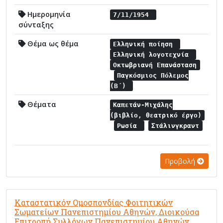
Ημερομηνία
7/11/1954
σύνταξης
Θέμα ως θέμα
Ελληνική ποίηση
Ελληνική λογοτεχνία
Οκτωβριανή Επανάσταση
Παγκόσμιος Πόλεμος
(Β΄)
Θέματα
Καπετάν-Μιχάλης
(βιβλίο, θεατρικό έργο)
Ρωσία
Στάλινγκραντ
Προβολή
Καταστατικόν Ομοσπονδίας Φοιτητικών
Σωματείων Πανεπιστημίου Αθηνών, Διοικούσα
Επιτροπή Συλλόγων Πανεπιστημίου Αθηνών