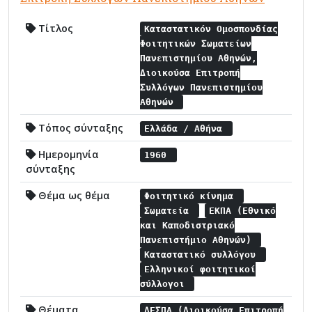
Τίτλος
Καταστατικόν Ομοσπονδίας
Φοιτητικών Σωματείων
Πανεπιστημίου Αθηνών,
Διοικούσα Επιτροπή
Συλλόγων Πανεπιστημίου
Αθηνών
Τόπος σύνταξης
Ελλάδα / Αθήνα
Ημερομηνία
1960
σύνταξης
Θέμα ως θέμα
Φοιτητικό κίνημα
Σωματεία
ΕΚΠΑ (Εθνικό
και Καποδιστριακό
Πανεπιστήμιο Αθηνών)
Καταστατικό συλλόγου
Ελληνικοί φοιτητικοί
σύλλογοι
Θέματα
ΔΕΣΠΑ (Διοικούσα Επιτροπή