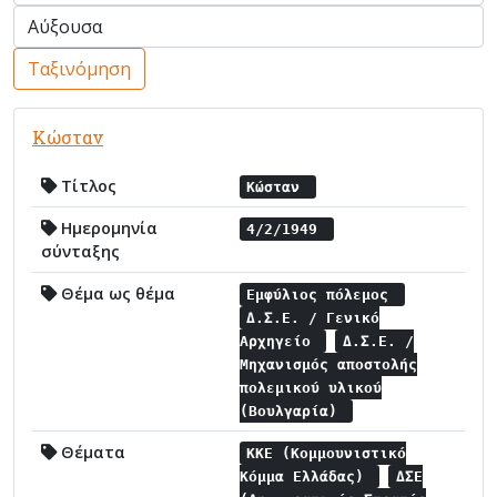
Ταξινόμηση
Κώσταν
Τίτλος
Κώσταν
Ημερομηνία
4/2/1949
σύνταξης
Θέμα ως θέμα
Εμφύλιος πόλεμος
Δ.Σ.Ε. / Γενικό
Αρχηγείο
Δ.Σ.Ε. /
Μηχανισμός αποστολής
πολεμικού υλικού
(Βουλγαρία)
Θέματα
ΚΚΕ (Κομμουνιστικό
Κόμμα Ελλάδας)
ΔΣΕ