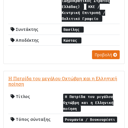
(Δημοκρατικός Στρατός
Ελλάδας)
ΚΚΕ /
Κεντρική Επιτροπή /
Πολιτικό Γραφείο
Συντάκτης
Βασίλης
Αποδέκτης
Κώστας
Προβολή
Η Πατρίδα του μεγάλου Οχτώβρη και η Ελληνική
ποίηση
Τίτλος
Η Πατρίδα του μεγάλου
Οχτώβρη και η Ελληνική
ποίηση
Τόπος σύνταξης
Ρουμανία / Βουκουρέστι