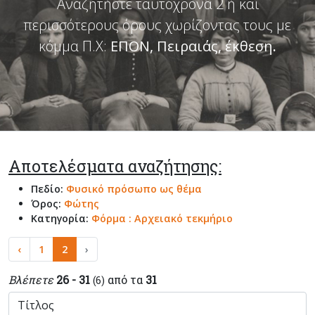
Αναζητήστε ταυτόχρονα 2 ή και
περισσότερους όρους χωρίζοντας τους με
κόμμα Π.Χ:
ΕΠΟΝ, Πειραιάς, έκθεση
.
Αποτελέσματα αναζήτησης:
Πεδίο:
Φυσικό πρόσωπο ως θέμα
Όρος:
Φώτης
Κατηγορία:
Φόρμα : Αρχειακό τεκμήριο
‹
1
2
›
Βλέπετε
26 - 31
από τα
31
(6)