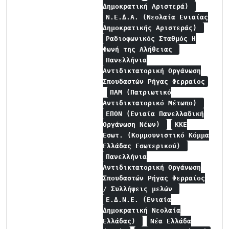
Δημοκρατική Αριστερά)
Ν.Ε.Δ.Α. (Νεολαία Ενιαίας
Δημοκρατικής Αριστεράς)
Ραδιοφωνικός Σταθμός Η
Φωνή της Αλήθειας
Πανελλήνια
Αντιδικτατορική Οργάνωση
Σπουδαστών Ρήγας Φερραίος
ΠΑΜ (Πατριωτικό
Αντιδικτατορικό Μέτωπο)
ΕΠΟΝ (Ενιαία Πανελλαδική
Οργάνωση Νέων)
ΚΚΕ
Εσωτ. (Κομμουνιστικό Κόμμα
Ελλάδας Εσωτερικού)
Πανελλήνια
Αντιδικτατορική Οργάνωση
Σπουδαστών Ρήγας Φερραίος
/ Συλλήψεις μελών
Ε.Δ.Ν.Ε. (Ενιαία
Δημοκρατική Νεολαία
Ελλάδας)
Νέα Ελλάδα