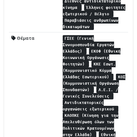
Διεθνές αντιδικτατορικό
κίνημα
Έλληνες φοιτητές
εξωτερικού / Βέλγιο
Παραβιάσεις ανθρωπίνων
δικαιωμάτων
Θέματα
ΓΣΕΕ (Γενική
Συνομοσπονδία Εργατών
Ελλάδος)
ΕΚΟΦ (Εθνική
Κοινωνική Οργάνωσις
Φοιτητών)
ΚΚΕ Εσωτ.
(Κομμουνιστικό Κόμμα
Ελλάδας Εσωτερικού)
ΚΟΣ
(Κομμουνιστική Οργάνωση
Σπουδαστών)
Α.Ε.Ι. /
Γενικές Συνελεύσεις
Αντιδικτατορικές
οργανώσεις εξωτερικού
ΚΑΟΠΚΕ (Κίνηση για την
Απελευθέρωση όλων των
Πολιτικών Κρατουμένων
στην Ελλάδα)
Εθνική