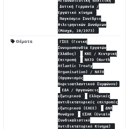
Μεταναστευτική πολιτική
Δυτική Γερμανία /
Εργατικό κίνημα
Παγκόσμιο Συνέδριο
Φιλειρηνικών Δυνάμεων
(Μόσχα, 10/1973)
Θέματα
ΓΣΕΕ (Γενική
Συνομοσπονδία Εργατών
Ελλάδος)
ΚΚΕ / Κεντρική
Επιτροπή
NATO (North
Atlantic Treaty
Organisation) / NATO
(Οργανισμός
Βορειοατλαντικού Συμφώνου)
ΕΔΑ / Οργανώσεις
εξωτερικού
Ελληνικές
αντιδικτατορικές επιτροπές
εξωτερικού (ΕΑΕΕ)
ΔΝΛ
Μονάχου
ΕΣΑΚ (Ενιαίο
Συνδικαλιστικό
Αντιδικτατορικό Κίνημα)