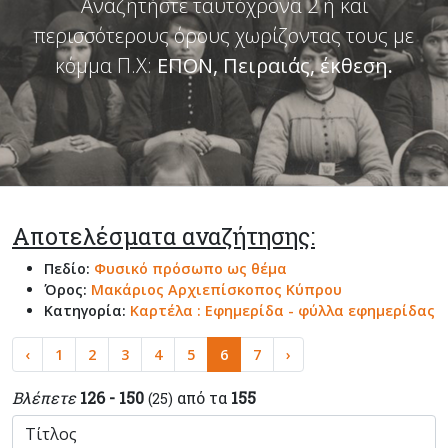
Αναζητήστε ταυτόχρονα 2 ή και
περισσότερους όρους χωρίζοντας τους με
κόμμα Π.Χ:
ΕΠΟΝ, Πειραιάς, έκθεση
.
Αποτελέσματα αναζήτησης:
Πεδίο:
Φυσικό πρόσωπο ως θέμα
Όρος:
Μακάριος Αρχιεπίσκοπος Κύπρου
Κατηγορία:
Καρτέλα : Εφημερίδα - φύλλα εφημερίδας
‹
1
2
3
4
5
6
7
›
Βλέπετε
126 - 150
από τα
155
(25)