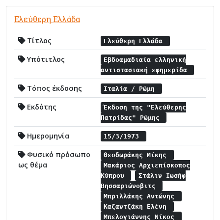
Ελεύθερη Ελλάδα
Τίτλος
Ελεύθερη Ελλάδα
Υπότιτλος
Εβδοαμαδιαία ελληνική
αντιστασιακή εφημερίδα
Τόπος έκδοσης
Ιταλία / Ρώμη
Εκδότης
Έκδοση της "Ελεύθερης
Πατρίδας" Ρώμης
Ημερομηνία
15/3/1973
Φυσικό πρόσωπο
Θεοδωράκης Μίκης
ως θέμα
Μακάριος Αρχιεπίσκοπος
Κύπρου
Στάλιν Ιωσήφ
Βησσαριώνοβιτς
Μπριλλάκης Αντώνης
Καζαντζάκη Ελένη
Μπελογιάννης Νίκος