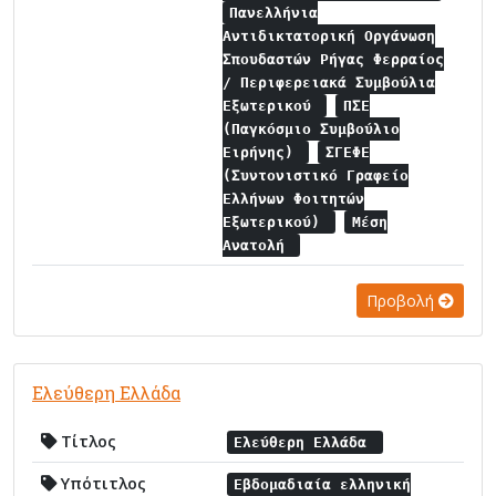
Πανελλήνια
Αντιδικτατορική Οργάνωση
Σπουδαστών Ρήγας Φερραίος
/ Περιφερειακά Συμβούλια
Εξωτερικού
ΠΣΕ
(Παγκόσμιο Συμβούλιο
Ειρήνης)
ΣΓΕΦΕ
(Συντονιστικό Γραφείο
Ελλήνων Φοιτητών
Εξωτερικού)
Μέση
Ανατολή
Προβολή
Ελεύθερη Ελλάδα
Τίτλος
Ελεύθερη Ελλάδα
Υπότιτλος
Εβδομαδιαία ελληνική