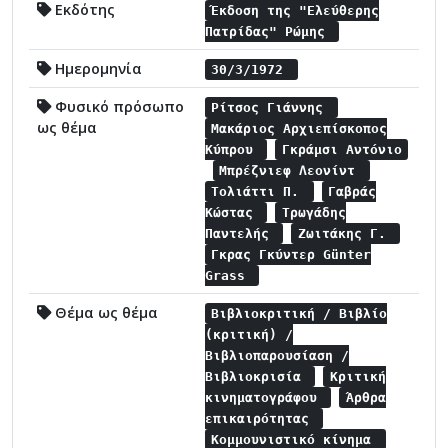
Εκδότης
Έκδοση της "Ελεύθερης
Πατρίδας" Ρώμης
Ημερομηνία
30/3/1972
Φυσικό πρόσωπο
Ρίτσος Γιάννης
ως θέμα
Μακάριος Αρχιεπίσκοπος
Κύπρου
Γκράμσι Αντόνιο
Μπρέζνιεφ Λεονίντ
Τολιάττι Π.
Γαβράς
Κώστας
Τρωγάδης
Παντελής
Ζωιτάκης Γ.
Γκρας Γκύντερ Günter
Grass
Θέμα ως θέμα
Βιβλιοκριτική / Βιβλίο
(κριτική) /
Βιβλιοπαρουσίαση /
Βιβλιοκρισία
Κριτική
κινηματογράφου
Άρθρα
επικαιρότητας
Κομμουνιστικό κίνημα