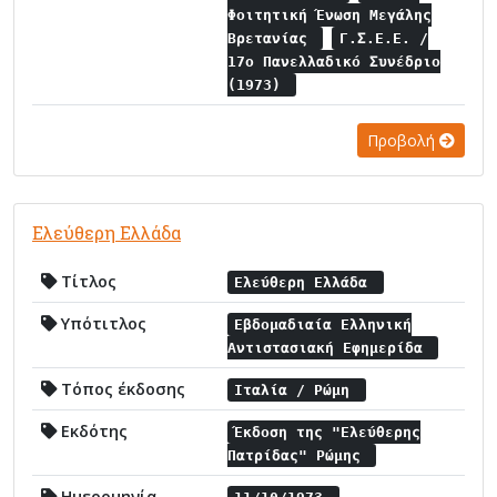
Φοιτητική Ένωση Μεγάλης
Βρετανίας
Γ.Σ.Ε.Ε. /
17ο Πανελλαδικό Συνέδριο
(1973)
Προβολή
Ελεύθερη Ελλάδα
Τίτλος
Ελεύθερη Ελλάδα
Υπότιτλος
Εβδομαδιαία Ελληνική
Αντιστασιακή Εφημερίδα
Τόπος έκδοσης
Ιταλία / Ρώμη
Εκδότης
Έκδοση της "Ελεύθερης
Πατρίδας" Ρώμης
Ημερομηνία