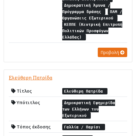
Δημοκρατική Άμυνα /
Πρόγραμμα δράσης
ΠΑΜ /
Οργανώσεις Εξωτερικού
ΚΕΠΠΕ (Κεντρική Επιτροπή
Πολιτικών Προσφύγων
Ελλάδας)
Προβολή
Ελεύθερη Πατρίδα
Τίτλος
Ελεύθερη Πατρίδα
Υπότιτλος
Δημοκρατική Εφημερίδα
των Ελλήνων του
Εξωτερικού
Τόπος έκδοσης
Γαλλία / Παρίσι