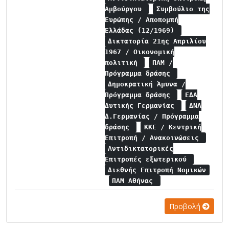
Αμβούργου
Συμβούλιο της
Ευρώπης / Αποπομπή
Ελλάδας (12/1969)
Δικτατορία 21ης Απριλίου
1967 / Οικονομική
πολιτική
ΠΑΜ /
Πρόγραμμα δράσης
Δημοκρατική Άμυνα /
Πρόγραμμα δράσης
ΕΔΑ
Δυτικής Γερμανίας
ΔΝΛ
Δ.Γερμανίας / Πρόγραμμα
δράσης
ΚΚΕ / Κεντρική
Επιτροπή / Ανακοινώσεις
Αντιδικτατορικές
Επιτροπές εξωτερικού
Διεθνής Επιτροπή Νομικών
ΠΑΜ Αθήνας
Προβολή