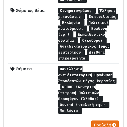
Θέμα ως θέμα
Κινηματογράφος
Έλληνες
μετανάστες
Καπιταλισμός
Εκκλησία
Πολιτικοί
κρατούμενοι
Βραδυνή
(εφ.)
Εκπαιδευτικό
σύστημα
Οικοδόμοι
Αντιδικτατορικός Τύπος
εξωτερικού
Διεθνής
επικαιρότητα
Θέματα
Πανελλήνια
Αντιδικτατορική Οργάνωση
Σπουδαστών Ρήγας Φερραίος
ΚΕΠΠΕ (Κεντρική
Επιτροπή Πολιτικών
Προσφύγων Ελλάδας)
Ουνιτά (ιταλική εφ.)
Μπολώνια
Προβολή