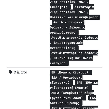
21ης Απριλίου 1967 /
Συλλήψεις
Δικτατορία
21ης Απριλίου 1967 /
Πολιτική και διακυβέρνηση
Αντιδικτατορικές
δράσεις / Δηλώσεις
συμπαράστασης
Αντιδικτατορικές δράσεις
/ Δημοσιογραφικές
ανταποκρίσεις
Αντιδικτατορικές δράσεις
/ Οικονομική και υλική
ενίσχυση
Θέματα
ΕΚ (Ένωσις Κέντρου)
ΕΔΑ / Οργανώσεις
εξωτερικού
ΕΡΕ (Εθνική
Ριζοσπαστική Ένωσις)
ΑΚΕΛ (Ανορθωτικό Κόμμα
Εργαζόμενου Λαού)
ΕΔΑ
Δυτικής Ευρώπης
Αντιδικτατορική επιτροπή