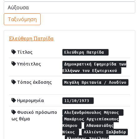
Ταξινόμηση
Ελεύθερη Πατρίδα
Τίτλος
Ελεύθερη Πατρίδα
Υπότιτλος
Δημοκρατική Εφημερίδα των
Ελλήνων του Εξωτερικού
Τόπος έκδοσης
Μεγάλη Βρετανία / Λονδίνο
Ημερομηνία
11/10/1973
Φυσικό πρόσωπο
Αλεξανδρόπουλος Μήτσος
ως θέμα
Μακάριος Αρχιεπίσκοπος
Κύπρου
Αθανασιάδης
Νίκος
Αλλιέντε Σαλβαδόρ
Φλωράκης Χαρίλαος