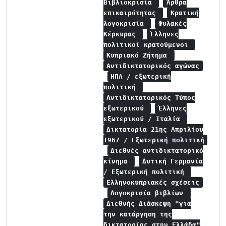
Βιβλιοκρισία
Άρθρα
επικαιρότητας
Κρατική
λογοκρισία
Φυλακές
Κέρκυρας
Έλληνες
πολιτικοί κρατούμενοι
Κυπριακό Ζήτημα
Αντιδικτατορικός αγώνας
ΗΠΑ / εξωτερική
πολιτική
Αντιδικτατορικός Τύπος
εξωτερικού
Έλληνες
εξωτερικού / Ιταλία
Δικτατορία 21ης Απριλίου
1967 / Εξωτερική πολιτική
Διεθνές αντιδικτατορικό
κίνημα
Δυτική Γερμανία
/ Εξωτερική πολιτική
Ελληνοκυπριακές σχέσεις
Λογοκρισία βιβλίων
Διεθνής Διάσκεψη "για
την κατάργηση της
δικτατορίας στην Ελλάδα"