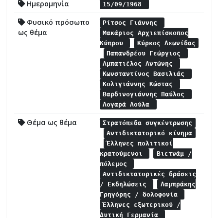
Ημερομηνία
15/09/1968
Φυσικό πρόσωπο
Ρίτσος Γιάννης
ως θέμα
Μακάριος Αρχιεπίσκοπος
Κύπρου
Κύρκος Λεωνίδας
Παπανδρέου Γεώργιος
Αμπατιέλος Αντώνης
Κωνσταντίνος Βασιλιάς
Κολιγιάννης Κώστας
Βαρδινογιάννης Παύλος
Λογαρά Λούλα
Θέμα ως θέμα
Στρατόπεδα συγκέντρωσης
Αντιδικτατορικό κίνημα
Έλληνες πολιτικοί
κρατούμενοι
Βιετνάμ /
πόλεμος
Αντιδικτατορικές δράσεις
/ Εκδηλώσεις
Λαμπράκης
Γρηγόρης / δολοφονία
Έλληνες εξωτερικού /
Δυτική Γερμανία