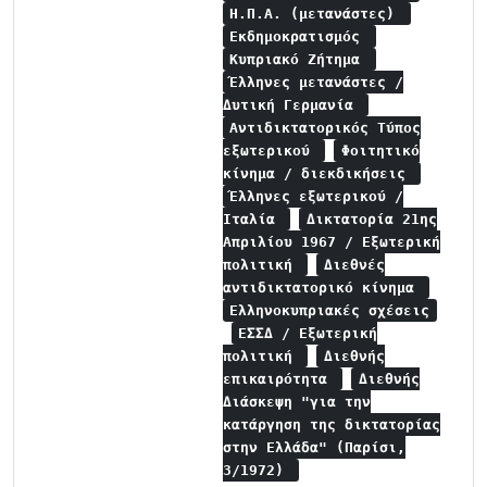
Η.Π.Α. (μετανάστες)
Εκδημοκρατισμός
Κυπριακό Ζήτημα
Έλληνες μετανάστες /
Δυτική Γερμανία
Αντιδικτατορικός Τύπος
εξωτερικού
Φοιτητικό
κίνημα / διεκδικήσεις
Έλληνες εξωτερικού /
Ιταλία
Δικτατορία 21ης
Απριλίου 1967 / Εξωτερική
πολιτική
Διεθνές
αντιδικτατορικό κίνημα
Ελληνοκυπριακές σχέσεις
ΕΣΣΔ / Εξωτερική
πολιτική
Διεθνής
επικαιρότητα
Διεθνής
Διάσκεψη "για την
κατάργηση της δικτατορίας
στην Ελλάδα" (Παρίσι,
3/1972)