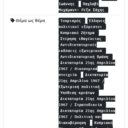
Ιωάννης
Παχλαβί
Μοχάμαντ- Ρέζα Σάχης
Θέμα ως θέμα
Τουρισμός
Έλληνες
πολιτικοί εξόριστοι
Κυπριακό Ζήτημα
Στέρηση ιθαγένειας
Αντιδικτατορικές
εκδόσεις εξωτερικού
Αντιδικτατορική δράση
Δικτατορία 21ης Απριλίου
1967 / Οικονομικά
στοιχεία
Δικτατορία
21ης Απριλίου 1967 /
Εξωτερική πολιτική
Υπόθεση κρεάτων
Δικτατορία 21ης Απριλίου
1967 / Στρατοδικεία
Δικτατορία 21ης Απριλίου
1967 / Πολιτική και
διακυβέρνηση
Κυπριακό