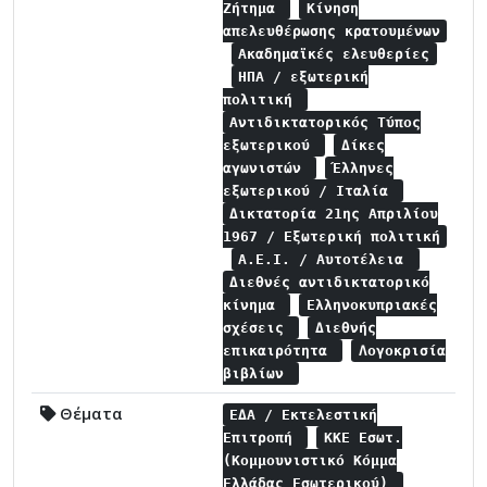
Ζήτημα
Κίνηση
απελευθέρωσης κρατουμένων
Ακαδημαϊκές ελευθερίες
ΗΠΑ / εξωτερική
πολιτική
Αντιδικτατορικός Τύπος
εξωτερικού
Δίκες
αγωνιστών
Έλληνες
εξωτερικού / Ιταλία
Δικτατορία 21ης Απριλίου
1967 / Εξωτερική πολιτική
Α.Ε.Ι. / Αυτοτέλεια
Διεθνές αντιδικτατορικό
κίνημα
Ελληνοκυπριακές
σχέσεις
Διεθνής
επικαιρότητα
Λογοκρισία
βιβλίων
Θέματα
ΕΔΑ / Εκτελεστική
Επιτροπή
ΚΚΕ Εσωτ.
(Κομμουνιστικό Κόμμα
Ελλάδας Εσωτερικού)