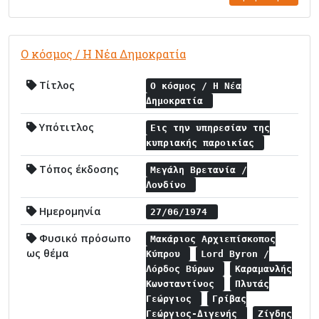
Ο κόσμος / Η Νέα Δημοκρατία
Τίτλος
Ο κόσμος / Η Νέα
Δημοκρατία
Υπότιτλος
Εις την υπηρεσίαν της
κυπριακής παροικίας
Τόπος έκδοσης
Μεγάλη Βρετανία /
Λονδίνο
Ημερομηνία
27/06/1974
Φυσικό πρόσωπο
Μακάριος Αρχιεπίσκοπος
ως θέμα
Κύπρου
Lord Byron /
Λόρδος Βύρων
Καραμανλής
Κωνσταντίνος
Πλυτάς
Γεώργιος
Γρίβας
Γεώργιος-Διγενής
Ζίγδης