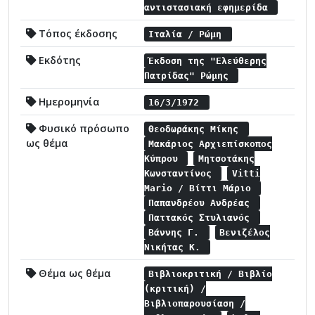
αντιστασιακή εφημερίδα
Τόπος έκδοσης
Ιταλία / Ρώμη
Εκδότης
Έκδοση της "Ελεύθερης
Πατρίδας" Ρώμης
Ημερομηνία
16/3/1972
Φυσικό πρόσωπο
Θεοδωράκης Μίκης
ως θέμα
Μακάριος Αρχιεπίσκοπος
Κύπρου
Μητσοτάκης
Κωνσταντίνος
Vitti
Mario / Βίττι Μάριο
Παπανδρέου Ανδρέας
Παττακός Στυλιανός
Βάννης Γ.
Βενιζέλος
Νικήτας Κ.
Θέμα ως θέμα
Βιβλιοκριτική / Βιβλίο
(κριτική) /
Βιβλιοπαρουσίαση /