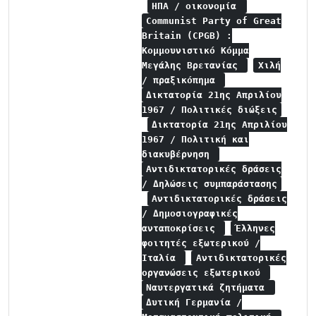
ΗΠΑ / οικονομία
Communist Party of Great
Britain (CPGB) :
Κομμουνιστικό Κόμμα
Μεγάλης Βρετανίας
Χιλή
/ πραξικόπημα
Δικτατορία 21ης Απριλίου
1967 / Πολιτικές διώξεις
Δικτατορία 21ης Απριλίου
1967 / Πολιτική και
διακυβέρνηση
Αντιδικτατορικές δράσεις
/ Δηλώσεις συμπαράστασης
Αντιδικτατορικές δράσεις
/ Δημοσιογραφικές
ανταποκρίσεις
Έλληνες
φοιτητές εξωτερικού /
Ιταλία
Αντιδικτατορικές
οργανώσεις εξωτερικού
Ναυτεργατικά ζητήματα
Δυτική Γερμανία /