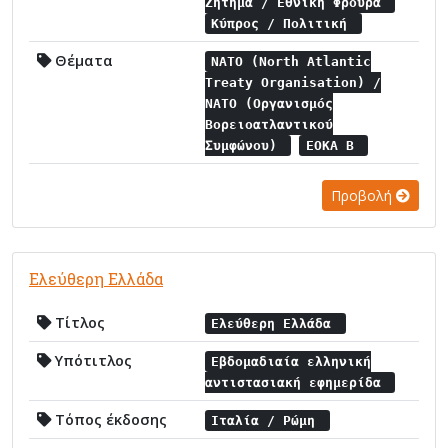
Ζήτημα / Εθνική Φρουρά
Κύπρος / Πολιτική
Θέματα
NATO (North Atlantic
Treaty Organisation) /
NATO (Οργανισμός
Βορειοατλαντικού
Συμφώνου)
ΕΟΚΑ Β
Προβολή
Ελεύθερη Ελλάδα
Τίτλος
Ελεύθερη Ελλάδα
Υπότιτλος
Εβδομαδιαία ελληνική
αντιστασιακή εφημερίδα
Τόπος έκδοσης
Ιταλία / Ρώμη