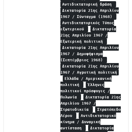
Αντιδικτατορική δράση
Δικτατορία 21ης Απριλίου
1967 / Σύνταγμα (1968)
Αντιδικτατορικός Τύπος
εξωτερικού
Δικτατορία
21ης Απριλίου 1967 /
Εξωτερική πολιτική
Δικτατορία 21ης Απριλίου
1967 / Δημοψήφισμα
(Σεπτέμβριος 1968)
Δικτατορία 21ης Απριλίου
1967 / Αγροτική πολιτική
Ελλάδα / Αμερικανική
πολιτική
Έλληνες
πολιτικοί πρόσφυγες /
Πολωνία
Δικτατορία 21ης
Απριλίου 1967 /
Στρατοδικεία
Στρατόπεδο
Λέρου
Αντιδικτατορικό
κίνημα / Δυναμική
αντίσταση
Δικτατορία