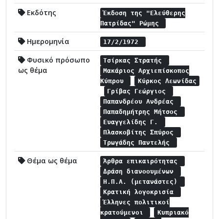
Εκδότης
Έκδοση της "Ελεύθερης
Πατρίδας" Ρώμης
Ημερομηνία
17/2/1972
Φυσικό πρόσωπο
Τσίρκας Στρατής
ως θέμα
Μακάριος Αρχιεπίσκοπος
Κύπρου
Κύρκος Λεωνίδας
Γρίβας Γεώργιος
Παπανδρέου Ανδρέας
Παπαδημήτρης Μήτσος
Ευαγγελίδης Γ.
Πλασκοβίτης Σπύρος
Τρωγάδης Παντελής
Θέμα ως θέμα
Άρθρα επικαιρότητας
Δράση διανοουμένων
Η.Π.Α. (μετανάστες)
Κρατική λογοκρισία
Έλληνες πολιτικοί
κρατούμενοι
Κυπριακό