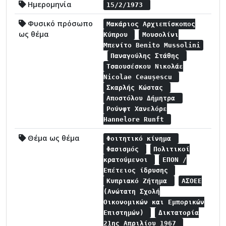
Ημερομηνία
15/2/1973
Φυσικό πρόσωπο
Μακάριος Αρχιεπίσκοπος
ως θέμα
Κύπρου
Μουσολίνι
Μπενίτο Benito Mussolini
Παναγούλης Στάθης
Τσαουσέσκου Νικολάε
Νicolae Ceaușescu
Σκαρλής Κώστας
Αποστόλου Δήμητρα
Ρούνφτ Χανελόρε
Hannelore Runft
Θέμα ως θέμα
Φοιτητικό κίνημα
Φασισμός
Πολιτικοί
κρατούμενοι
ΕΠΟΝ /
Επέτειος ίδρυσης
Κυπριακό Ζήτημα
ΑΣΟΕΕ
(Ανώτατη Σχολή
Οικονομικών και Εμπορικών
Επιστημών)
Δικτατορία
21ης Απριλίου 1967