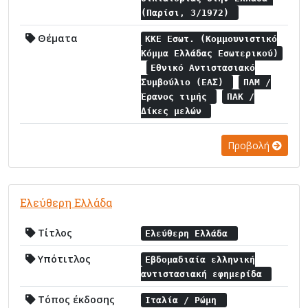
(Παρίσι, 3/1972)
Θέματα
ΚΚΕ Εσωτ. (Κομμουνιστικό
Κόμμα Ελλάδας Εσωτερικού)
Εθνικό Αντιστασιακό
Συμβούλιο (ΕΑΣ)
ΠΑΜ /
Έρανος τιμής
ΠΑΚ /
Δίκες μελών
Προβολή
Ελεύθερη Ελλάδα
Τίτλος
Ελεύθερη Ελλάδα
Υπότιτλος
Εβδομαδιαία ελληνική
αντιστασιακή εφημερίδα
Τόπος έκδοσης
Ιταλία / Ρώμη