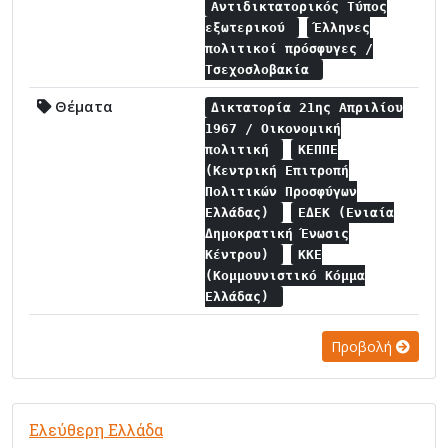
Αντιδικτατορικός Τύπος
εξωτερικού
Έλληνες
πολιτικοί πρόσφυγες /
Τσεχοσλοβακία
Θέματα
Δικτατορία 21ης Απριλίου
1967 / Οικονομική
πολιτική
ΚΕΠΠΕ
(Κεντρική Επιτροπή
Πολιτικών Προσφύγων
Ελλάδας)
ΕΔΕΚ (Ενιαία
Δημοκρατική Ένωσις
Κέντρου)
ΚΚΕ
(Κομμουνιστικό Κόμμα
Ελλάδας)
Προβολή
Ελεύθερη Ελλάδα