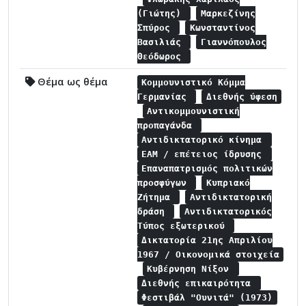
(Γιώτης)
Μαρκεζίνης
Σπύρος
Κωνσταντίνος
Βασιλιάς
Γιαννόπουλος
Θεόδωρος
Θέμα ως θέμα
Κομμουνιστικό Κόμμα
Γερμανίας
Διεθνής ύφεση
Αντικομμουνιστική
προπαγάνδα
Αντιδικτατορικό κίνημα
ΕΑΜ / επέτειος ίδρυσης
Επαναπατρισμός πολιτικών
προσφύγων
Κυπριακό
Ζήτημα
Αντιδικτατορική
δράση
Αντιδικτατορικός
Τύπος εξωτερικού
Δικτατορία 21ης Απριλίου
1967 / Οικονομικά στοιχεία
Κυβέρνηση Νίξον
Διεθνής επικαιρότητα
Φεστιβάλ "Ουνιτά" (1973)