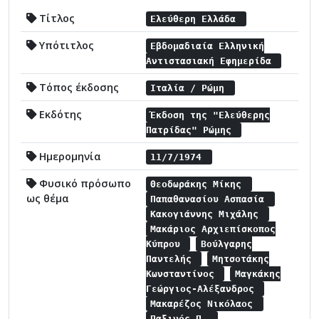
Τίτλος
Ελεύθερη Ελλάδα
Υπότιτλος
Εβδομαδιαία Ελληνική
Αντιστασιακή Εφημερίδα
Τόπος έκδοσης
Ιταλία / Ρώμη
Εκδότης
Έκδοση της "Ελεύθερης
Πατρίδας" Ρώμης
Ημερομηνία
11/7/1974
Φυσικό πρόσωπο
Θεοδωράκης Μίκης
ως θέμα
Παπαθανασίου Ασπασία
Κακογιάννης Μιχάλης
Μακάριος Αρχιεπίσκοπος
Κύπρου
Βούλγαρης
Παντελής
Μητσοτάκης
Κωνσταντίνος
Μαγκάκης
Γεώργιος-Αλέξανδρος
Μακαρέζος Νικόλαος
Παξινός Π.