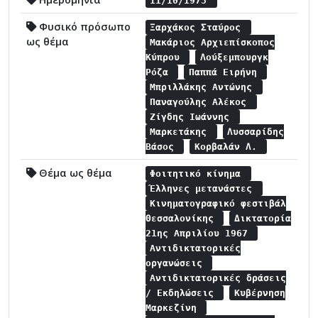
11/10/1973
Φυσικό πρόσωπο
Ξαρχάκος Σταύρος
ως θέμα
Μακάριος Αρχιεπίσκοπος
Κύπρου
Λούξεμπουργκ
Ρόζα
Παππά Ειρήνη
Μπριλλάκης Αντώνης
Παναγούλης Αλέκος
Ζίγδης Ιωάννης
Μαρκετάκης
Λυσσαρίδης
Βάσος
Κορβαλάν Λ.
Θέμα ως θέμα
Φοιτητικό κίνημα
Έλληνες μετανάστες
Κινηματογραφικό φεστιβάλ
Θεσσαλονίκης
Δικτατορία
21ης Απριλίου 1967
Αντιδικτατορικές
οργανώσεις
Αντιδικτατορικές δράσεις
/ Εκδηλώσεις
Κυβέρνηση
Μαρκεζίνη