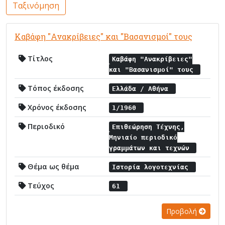
Ταξινόμηση
Καβάφη "Ανακρίβειες" και "Βασανισμοί" τους
Τίτλος
Καβάφη "Ανακρίβειες"
και "Βασανισμοί" τους
Τόπος έκδοσης
Ελλάδα / Αθήνα
Χρόνος έκδοσης
1/1960
Περιοδικό
Επιθεώρηση Τέχνης,
Μηνιαίο περιοδικό
γραμμάτων και τεχνών
Θέμα ως θέμα
Ιστορία λογοτεχνίας
Τεύχος
61
Προβολή