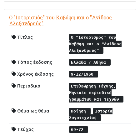
Ο "Ιστορισμός" του Καβάφη και ο "Ανίδεος
Αλεξανδρεύς"
Τίτλος
Ο "Ιστορισμός" του
Καβάφη και ο "Ανίδεος
Αλεξανδρεύς"
Τόπος έκδοσης
Ελλάδα / Αθήνα
Χρόνος έκδοσης
9-12/1960
Περιοδικό
Επιθεώρηση Τέχνης,
Μηνιαίο περιοδικό
γραμμάτων και τεχνών
Θέμα ως θέμα
Ποίηση
Ιστορία
λογοτεχνίας
Τεύχος
69-72