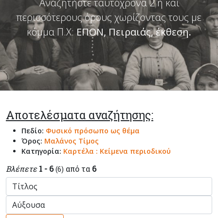
Αναζητήστε ταυτόχρονα 2 ή και
περισσότερους όρους χωρίζοντας τους με
κόμμα Π.Χ:
ΕΠΟΝ, Πειραιάς, έκθεση
.
Αποτελέσματα αναζήτησης:
Πεδίο:
Φυσικό πρόσωπο ως θέμα
Όρος:
Μαλάνος Τίμος
Κατηγορία:
Καρτέλα : Κείμενα περιοδικού
Βλέπετε
1 - 6
από τα
6
(6)