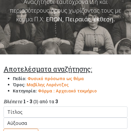
Αναζητήστε ταυτόχρονα 2 ή και
περισσότερους όρους χωρίζοντας τους με
κόμμα Π.Χ:
ΕΠΟΝ, Πειραιάς, έκθεση
.
Αποτελέσματα αναζήτησης:
Πεδίο:
Φυσικό πρόσωπο ως θέμα
Όρος:
Μαβίλης Λορέντζος
Κατηγορία:
Φόρμα : Αρχειακό τεκμήριο
Βλέπετε
1 - 3
από τα
3
(3)