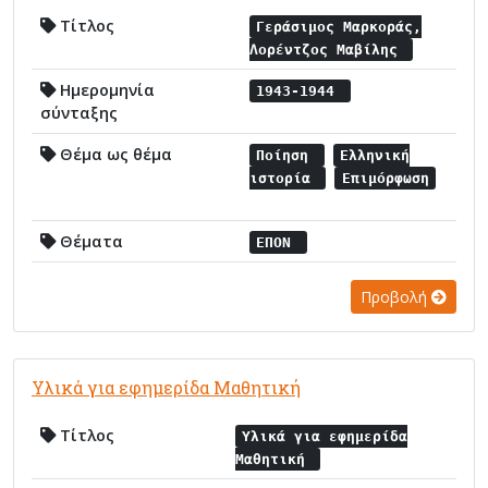
Τίτλος
Γεράσιμος Μαρκοράς,
Λορέντζος Μαβίλης
Ημερομηνία
1943-1944
σύνταξης
Θέμα ως θέμα
Ποίηση
Ελληνική
ιστορία
Επιμόρφωση
Θέματα
ΕΠΟΝ
Προβολή
Υλικά για εφημερίδα Μαθητική
Τίτλος
Υλικά για εφημερίδα
Μαθητική