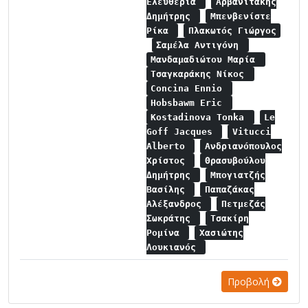
Ελευθερία
Αρβανιτάκης
Δημήτρης
Μπενβενίστε
Ρίκα
Πλακωτός Γιώργος
Σαμέλα Αντιγόνη
Μανδαμαδιώτου Μαρία
Τσαγκαράκης Νίκος
Concina Ennio
Hobsbawm Eric
Kostadinova Tonka
Le
Goff Jacques
Vitucci
Alberto
Ανδριανόπουλος
Χρίστος
Θρασυβούλου
Δημήτρης
Μπογιατζής
Βασίλης
Παπαζάκας
Αλέξανδρος
Πετμεζάς
Σωκράτης
Τσακίρη
Ρομίνα
Χασιώτης
Λουκιανός
Προβολή