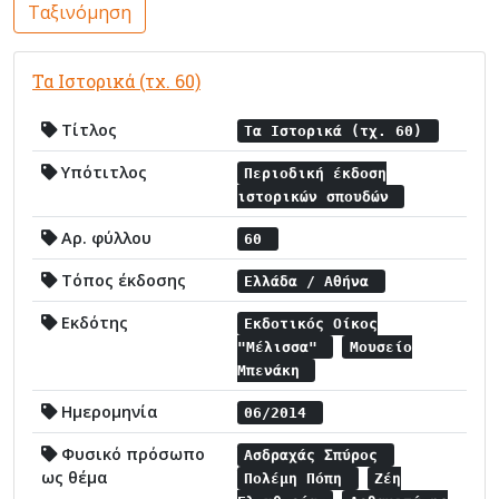
Ταξινόμηση
Τα Ιστορικά (τχ. 60)
Τίτλος
Τα Ιστορικά (τχ. 60)
Υπότιτλος
Περιοδική έκδοση
ιστορικών σπουδών
Αρ. φύλλου
60
Τόπος έκδοσης
Ελλάδα / Αθήνα
Εκδότης
Εκδοτικός Οίκος
"Μέλισσα"
Μουσείο
Μπενάκη
Ημερομηνία
06/2014
Φυσικό πρόσωπο
Ασδραχάς Σπύρος
ως θέμα
Πολέμη Πόπη
Ζέη