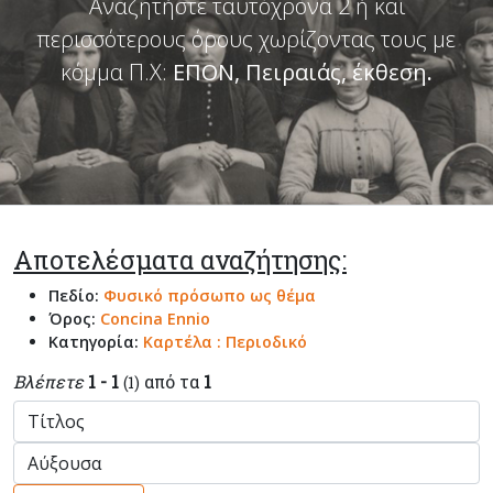
Αναζητήστε ταυτόχρονα 2 ή και
περισσότερους όρους χωρίζοντας τους με
κόμμα Π.Χ:
ΕΠΟΝ, Πειραιάς, έκθεση
.
Αποτελέσματα αναζήτησης:
Πεδίο:
Φυσικό πρόσωπο ως θέμα
Όρος:
Concina Ennio
Κατηγορία:
Καρτέλα : Περιοδικό
Βλέπετε
1 - 1
από τα
1
(1)