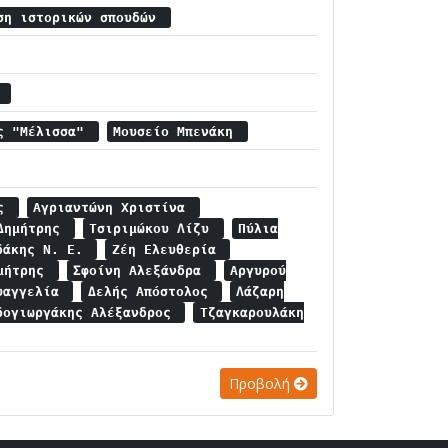
ση ιστορικών σπουδών
α
ος "Μέλισσα"
Μουσείο Μπενάκη
ος
Αγριαντώνη Χριστίνα
 Δημήτρης
Τσιριμώκου Λίζυ
Πύλια
δάκης Ν. Ε.
Ζέη Ελευθερία
ημήτρης
Σφοίνη Αλεξάνδρα
Αργυρού
υαγγελία
Δελής Απόστολος
Λάζαρη
δογιωργάκης Αλέξανδρος
Τζαγκαρουλάκη
Προβολή