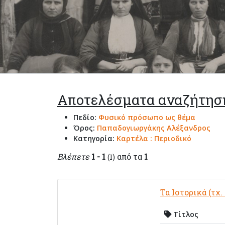
Αποτελέσματα αναζήτησ
Πεδίο:
Φυσικό πρόσωπο ως θέμα
Όρος:
Παπαδογιωργάκης Αλέξανδρος
Κατηγορία:
Καρτέλα : Περιοδικό
Βλέπετε
1 - 1
από τα
1
(1)
Τα Ιστορικά (τχ.
Τίτλος