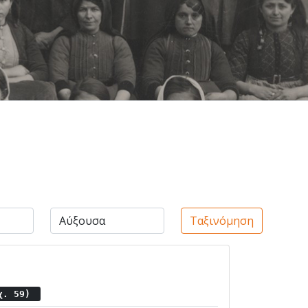
Ταξινόμηση
τχ. 59)