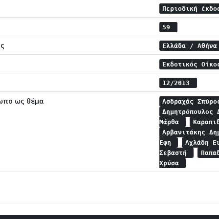
Περιοδική έκδο
59
ης
Ελλάδα / Αθήν
Εκδοτικός Οίκ
12/2013
ωπο ως θέμα
Ασδραχάς Σπύρ
Δημητρόπουλος
Μάρθα
Καραπι
Αρβανιτάκης Δ
Έφη
Αχλάδη Ε
Σεβαστή
Παπα
Χρύσα