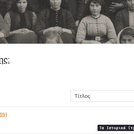
ης:
 59)
Τα Ιστορικά (