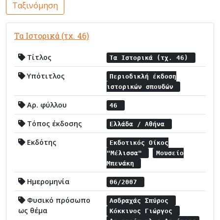
Ταξινόμηση
Τα Ιστορικά (τχ. 46)
Τίτλος
Τα Ιστορικά (τχ. 46)
Υπότιτλος
Περιοδικλή έκδοση
ιστορικών σπουδών
Αρ. φύλλου
46
Τόπος έκδοσης
Ελλάδα / Αθήνα
Εκδότης
Εκδοτικός Οίκος
"Μέλισσα"
Μουσείο
Μπενάκη
Ημερομηνία
06/2007
Φυσικό πρόσωπο
Ασδραχάς Σπύρος
ως θέμα
Κόκκινος Γιώργος