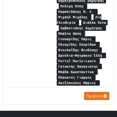
Δημητρόπουλος Δημήτρης
Πολέμη Πόπη
Καραπιδάκης Ν. Ε.
Μιχαήλ Μιχάλης
Ζέη
Ελευθερία
Διάλλα Άντα
Αρβανιτάκης Δημήτρης
Μπάλτα Νάση
Γουναρίδης Πάρις
Πλουμίδης Σπυρίδων
Νικολαΐδης Θεοδόσης
Δρούλια-Μητράκου Έλλη
Portal Marie-Laure
Γατσωτής Παναγιώτης
Μπάδα Κωνσταντίνα
Πλακωτός Γιώργος
Χατζόπουλος Μάριος
Προβολή