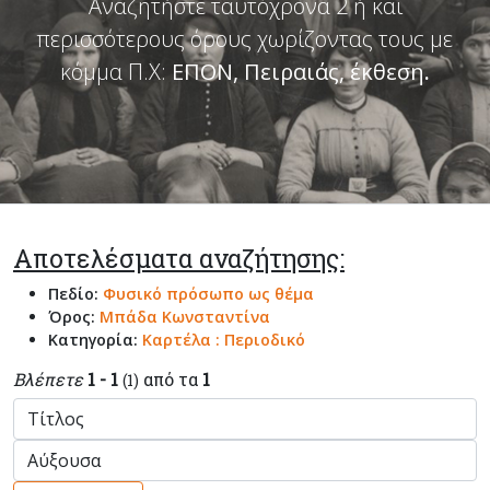
Αναζητήστε ταυτόχρονα 2 ή και
περισσότερους όρους χωρίζοντας τους με
κόμμα Π.Χ:
ΕΠΟΝ, Πειραιάς, έκθεση
.
Αποτελέσματα αναζήτησης:
Πεδίο:
Φυσικό πρόσωπο ως θέμα
Όρος:
Μπάδα Κωνσταντίνα
Κατηγορία:
Καρτέλα : Περιοδικό
Βλέπετε
1 - 1
από τα
1
(1)