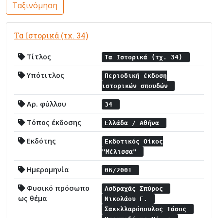
Ταξινόμηση
Τα Ιστορικά (τχ. 34)
Τίτλος
Τα Ιστορικά (τχ. 34)
Υπότιτλος
Περιοδική έκδοση
ιστορικών σπουδών
Αρ. φύλλου
34
Τόπος έκδοσης
Ελλάδα / Αθήνα
Εκδότης
Εκδοτικός Οίκος
"Μέλισσα"
Ημερομηνία
06/2001
Φυσικό πρόσωπο
Ασδραχάς Σπύρος
ως θέμα
Νικολάου Γ.
Σακελλαρόπουλος Τάσος