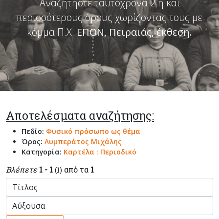
Αναζητήστε ταυτόχρονα 2 ή και
περισσότερους όρους χωρίζοντας τους με
κόμμα Π.Χ:
ΕΠΟΝ, Πειραιάς, έκθεση
.
Αποτελέσματα αναζήτησης:
Πεδίο:
Φυσικό πρόσωπο ως θέμα
Όρος:
Λυμπεράτος Μιχάλης
Κατηγορία:
Καρτέλα : Περιοδικό
Βλέπετε
1 - 1
από τα
1
(1)