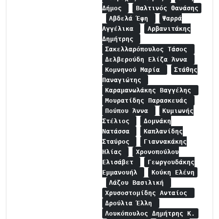
Δήμος
Βαλτινός Θανάσης
Αβδελά Έφη
Ψαρρά
Αγγέλικα
Αρβανιτάκης
Δημήτρης
Σακελλαρόπουλος Τάσος
Δελβερούδη Ελίζα Άννα
Κομνηνού Μαρία
Στάθης
Παναγιώτης
Καραμανωλάκης Βαγγέλης
Μουρατίδης Παρασκευάς
Πούπου Άννα
Κυμιωνής
Στέλιος
Δομνάκη
Νατάσσα
Καπλανίδης
Σταύρος
Γιαννακάκης
Ηλίας
Χρονοπούλου
Ελισάβετ
Γεωργουδάκης
Εμμανουήλ
Κούκη Ελένη
Λάζου Βασιλική
Χρυσοστομίδης Ανταίος
Δρούλια Έλλη
Λουκόπουλος Δημήτρης Κ.