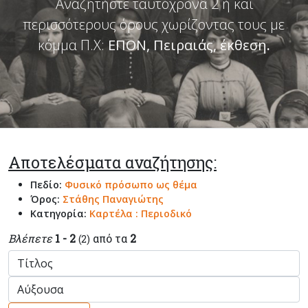
Αναζητήστε ταυτόχρονα 2 ή και
περισσότερους όρους χωρίζοντας τους με
κόμμα Π.Χ:
ΕΠΟΝ, Πειραιάς, έκθεση
.
Αποτελέσματα αναζήτησης:
Πεδίο:
Φυσικό πρόσωπο ως θέμα
Όρος:
Στάθης Παναγιώτης
Κατηγορία:
Καρτέλα : Περιοδικό
Βλέπετε
1 - 2
από τα
2
(2)