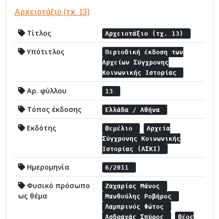
Αρχειοτάξιο (τχ. 13)
Τίτλος
Αρχειοτάξιο (τχ. 13)
Υπότιτλος
Περιοδική έκδοση των
Αρχείων Σύγχρονης
Κοινωνικής Ιστορίας
Αρ. φύλλου
13
Τόπος έκδοσης
Ελλάδα / Αθήνα
Εκδότης
Θεμέλιο
Αρχεία
Σύγχρονης Κοινωνικής
Ιστορίας (ΑΣΚΙ)
Ημερομηνία
6/2011
Φυσικό πρόσωπο
Ζαχαρίας Μάνος
ως θέμα
Μανθούλης Ροβήρος
Λαμπρινός Φώτος
Ασδραχάς Σπύρος
Θέος