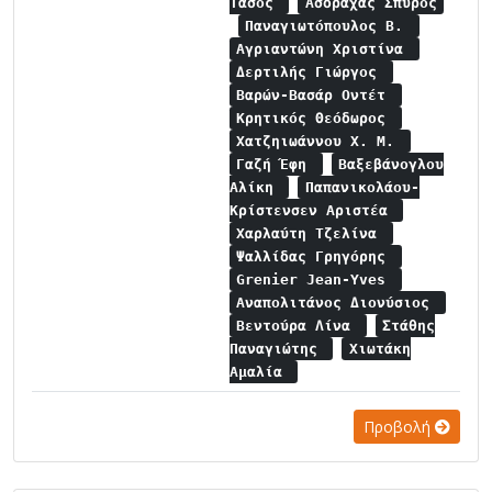
Τάσος
Ασδραχάς Σπύρος
Παναγιωτόπουλος Β.
Αγριαντώνη Χριστίνα
Δερτιλής Γιώργος
Βαρών-Βασάρ Οντέτ
Κρητικός Θεόδωρος
Χατζηιωάννου Χ. Μ.
Γαζή Έφη
Βαξεβάνογλου
Αλίκη
Παπανικολάου-
Κρίστενσεν Αριστέα
Χαρλαύτη Τζελίνα
Ψαλλίδας Γρηγόρης
Grenier Jean-Yves
Αναπολιτάνος Διονύσιος
Βεντούρα Λίνα
Στάθης
Παναγιώτης
Χιωτάκη
Αμαλία
Προβολή