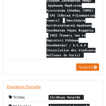
Ελλήνων Σπουδαστών Μπάρι
Οργάνωση Μαρξιστών
Λενινιστών Ελλάδας (ΟΜΛΕ)
ΕΡΕ (Εθνική Ριζοσπαστική
Ένωσις)
Πανελλήνια
Αντιδικτατορική Οργάνωση
Σπουδαστών Ρήγας Φερραίος
ΕΠΕΣ (Ένωσις των εν
Παρισίοις Ελλήνων
Σπουδαστών) / A.E.H.P.
(Association des Etudiants
Hellenes de Paris)
Προβολή
Ελεύθερη Πατρίδα
Τίτλος
Ελεύθερη Πατρίδα