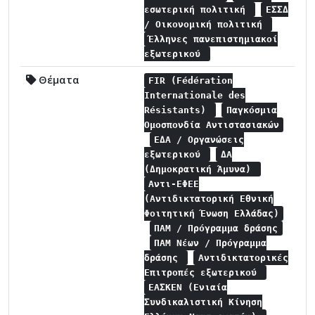
εσωτερική πολιτική
ΕΣΣΔ
/ Οικονομική πολιτική
Έλληνες πανεπιστημιακοί
εξωτερικού
Θέματα
FIR (Fédération
Internationale des
Résistants)
Παγκόσμια
Ομοσπονδία Αντιστασιακών
ΕΔΑ / Οργανώσεις
εξωτερικού
ΔΑ
(Δημοκρατική Άμυνα)
Αντι-ΕΦΕΕ
(Αντιδικτατορική Εθνική
Φοιτητική Ένωση Ελλάδας)
ΠΑΜ / Πρόγραμμα δράσης
ΠΑΜ Νέων / Πρόγραμμα
δράσης
Αντιδικτατορικές
Επιτροπές εξωτερικού
ΕΑΣΚΕΝ (Ενιαία
Συνδικαλιστική Κίνηση