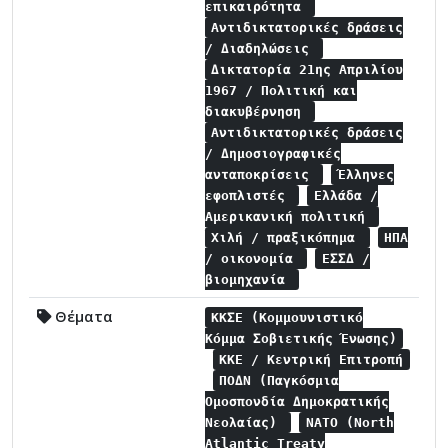
επικαιρότητα
Αντιδικτατορικές δράσεις
/ Διαδηλώσεις
Δικτατορία 21ης Απριλίου
1967 / Πολιτική και
διακυβέρνηση
Αντιδικτατορικές δράσεις
/ Δημοσιογραφικές
ανταποκρίσεις
Έλληνες
εφοπλιστές
Ελλάδα /
Αμερικανική πολιτική
Χιλή / πραξικόπημα
ΗΠΑ
/ οικονομία
ΕΣΣΔ /
βιομηχανία
Θέματα
ΚΚΣΕ (Κομμουνιστικό
Κόμμα Σοβιετικής Ένωσης)
ΚΚΕ / Κεντρική Επιτροπή
ΠΟΔΝ (Παγκόσμια
Ομοσπονδία Δημοκρατικής
Νεολαίας)
NATO (North
Atlantic Treaty