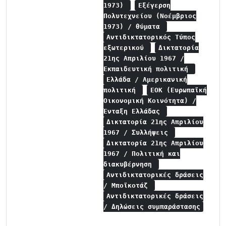
1973)
Εξέγερση
Πολυτεχνείου (Νοέμβριος
1973) / θύματα
Αντιδικτατορικός Τύπος
εξωτερικού
Δικτατορία
21ης Απριλίου 1967 /
Εκπαιδευτική πολιτική
Ελλάδα / Αμερικανική
πολιτική
ΕΟΚ (Ευρωπαϊκή
Οικονομική Κοινότητα) /
Ένταξη Ελλάδας
Δικτατορία 21ης Απριλίου
1967 / Συλλήψεις
Δικτατορία 21ης Απριλίου
1967 / Πολιτική και
διακυβέρνηση
Αντιδικτατορικές δράσεις
/ Μποϊκοτάζ
Αντιδικτατορικές δράσεις
/ Δηλώσεις συμπαράστασης