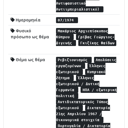
Αντιφασιστικό
Αντιιμπεριαλιστικό)
Ημερομηνία
07/1974
Φυσικό
Μακάριος Αρχιεπίσκοπος
πρόσωπο ως θέμα
Κύπρου
Γρίβας Γεώργιος-
Διγενής
Γκιζίκης Φαίδων
Θέμα ως θέμα
Ρεβιζιονισμός
Απολύσεις
εργαζομένων
Έλληνες
εξωτερικού
Κυπριακό
Ζήτημα
Έλληνες
εξωτερικού / Δυτική
Γερμανία
ΗΠΑ / εξωτερική
πολιτική
Αντιδικτατορικός Τύπος
εξωτερικού
Δικτατορία
21ης Απριλίου 1967 /
Οικονομικά στοιχεία
Πορτογαλία / Δικτατορία