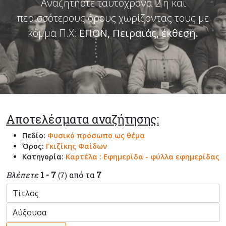
Αναζητήστε ταυτόχρονα 2 ή και
περισσότερους όρους χωρίζοντας τους με
κόμμα Π.Χ:
ΕΠΟΝ, Πειραιάς, έκθεση
.
Αποτελέσματα αναζήτησης:
Πεδίο:
Φυσικό πρόσωπο ως θέμα
Όρος:
Γκιζίκης Φαίδων
Κατηγορία:
Καρτέλα : Εφημερίδα - φύλλα εφημερίδας
Βλέπετε
1 - 7
από τα
7
(7)