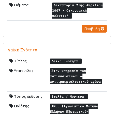
Θέματα
Δικτατορία 21ης Απριλίου
1967 / Οικονομική
πολιτική
Προβολή
Λαϊκή Ενότητα
Τίτλος
Λαϊκή Ενότητα
Υπότιτλος
Στην υπηρεσία του
αντιφασιστικού –
αντιιμπεριαλιστικού αγώνα
Τόπος έκδοσης
Ιταλία / Μοντένα
Εκδότης
ΑΜΕΕ (Αγωνιστικό Μέτωπο
Ελλήνων Εξωτερικού-