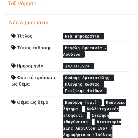
Ταξινόμηση
Νέα Δημοκρατία
Τίτλος
Νέα Δημοκρατία
Τόπος έκδοσης
Μεγάλη Βρετανία /
Λονδίνο
Ημερομηνία
14/03/1974
Φυσικό πρόσωπο
Ωνάσης Αριστοτέλης
ως θέμα
Πλεύρης Κώστας
Γκιζίκης Φαίδων
Θέμα ως θέμα
Βραδυνή (εφ.)
Κυπριακό
Ζήτημα
Καλλιτεχνικές
ειδήσεις
Στέρηση
ιθαγένειας
Δικτατορία
21ης Απριλίου 1967 /
Δημοψήφισμα (Ιούλιος