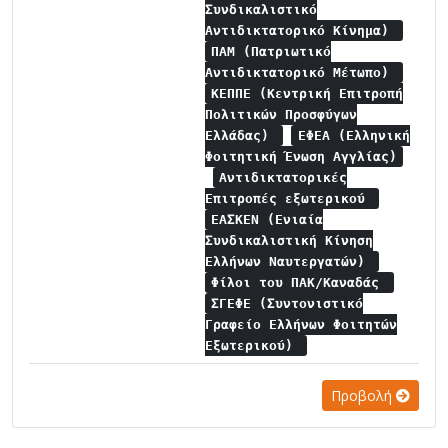
Συνδικαλιστικό
Αντιδικτατορικό Κίνημα)
ΠΑΜ (Πατριωτικό
Αντιδικτατορικό Μέτωπο)
ΚΕΠΠΕ (Κεντρική Επιτροπή
Πολιτικών Προσφύγων
Ελλάδας)
ΕΦΕΑ (Ελληνική
Φοιτητική Ένωση Αγγλίας)
Αντιδικτατορικές
Επιτροπές εξωτερικού
ΕΑΣΚΕΝ (Ενιαία
Συνδικαλιστική Κίνηση
Ελλήνων Ναυτεργατών)
Φίλοι του ΠΑΚ/Καναδάς
ΣΓΕΦΕ (Συντονιστικό
Γραφείο Ελλήνων Φοιτητών
Εξωτερικού)
Προβολή