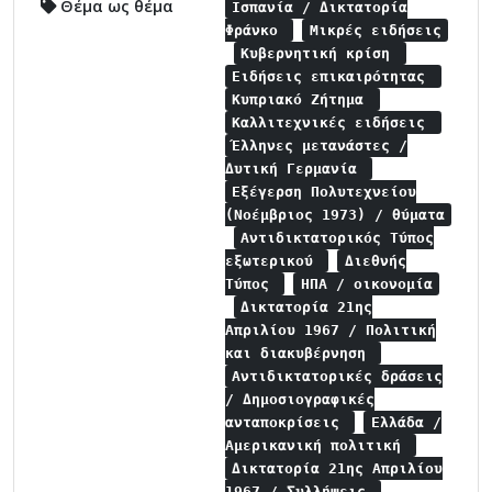
Θέμα ως θέμα
Ισπανία / Δικτατορία
Φράνκο
Μικρές ειδήσεις
Κυβερνητική κρίση
Ειδήσεις επικαιρότητας
Κυπριακό Ζήτημα
Καλλιτεχνικές ειδήσεις
Έλληνες μετανάστες /
Δυτική Γερμανία
Εξέγερση Πολυτεχνείου
(Νοέμβριος 1973) / θύματα
Αντιδικτατορικός Τύπος
εξωτερικού
Διεθνής
Τύπος
ΗΠΑ / οικονομία
Δικτατορία 21ης
Απριλίου 1967 / Πολιτική
και διακυβέρνηση
Αντιδικτατορικές δράσεις
/ Δημοσιογραφικές
ανταποκρίσεις
Ελλάδα /
Αμερικανική πολιτική
Δικτατορία 21ης Απριλίου
1967 / Συλλήψεις