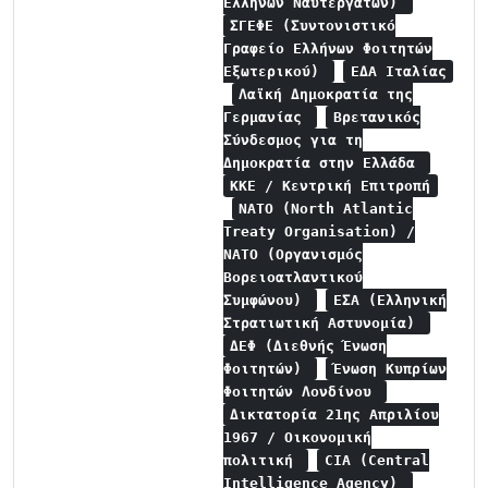
Ελλήνων Ναυτεργατών)
ΣΓΕΦΕ (Συντονιστικό
Γραφείο Ελλήνων Φοιτητών
Εξωτερικού)
ΕΔΑ Ιταλίας
Λαϊκή Δημοκρατία της
Γερμανίας
Βρετανικός
Σύνδεσμος για τη
Δημοκρατία στην Ελλάδα
ΚΚΕ / Κεντρική Επιτροπή
NATO (North Atlantic
Treaty Organisation) /
NATO (Οργανισμός
Βορειοατλαντικού
Συμφώνου)
ΕΣΑ (Ελληνική
Στρατιωτική Αστυνομία)
ΔΕΦ (Διεθνής Ένωση
Φοιτητών)
Ένωση Κυπρίων
Φοιτητών Λονδίνου
Δικτατορία 21ης Απριλίου
1967 / Οικονομική
πολιτική
CIA (Central
Intelligence Agency)