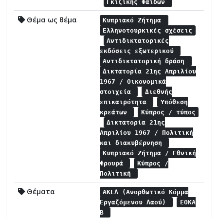
Γκιζίκης Φαίδων
Θέμα ως θέμα
Κυπριακό Ζήτημα
Ελληνοτουρκικές σχέσεις
Αντιδικτατορικές
εκδόσεις εξωτερικού
Αντιδικτατορική δράση
Δικτατορία 21ης Απριλίου
1967 / Οικονομικά
στοιχεία
Διεθνής
επικαιρότητα
Υπόθεση
κρεάτων
Κύπρος / τύπος
Δικτατορία 21ης
Απριλίου 1967 / Πολιτική
και διακυβέρνηση
Κυπριακό Ζήτημα / Εθνική
Φρουρά
Κύπρος /
Πολιτική
Θέματα
ΑΚΕΛ (Ανορθωτικό Κόμμα
Εργαζόμενου Λαού)
ΕΟΚΑ
Β