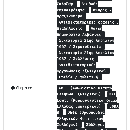
Σαλαζάρ
Διεθνής
επικαιρότητα
Κύπρος /
πραξικόπημα
Αντιδικτατορικές δράσεις /
Διαδηλώσεις
Λαϊκή
Δημοκρατία Αλβανίας
Δικτατορία 21ης Απριλίου
1967 / Στρατοδικεία
Δικτατορία 21ης Απριλίου
1967 / Συλλήψεις
Αντιδικτατορικές
οργανώσεις εξωτερικού
Ιταλία / πολιτική
Θέματα
ΑΜΕΕ (Αγωνιστικό Μέτωπο
Ελλήνων Εξωτερικού)
ΚΚΕ
Εσωτ. (Κομμουνιστικό Κόμμα
Ελλάδας Εσωτερικού)
ΕΟΚΑ
Β
ΟΕΦΣ (Ομοσπονδία
Ελληνικών Φοιτητικών
Συλλόγων)
Σύλλογος