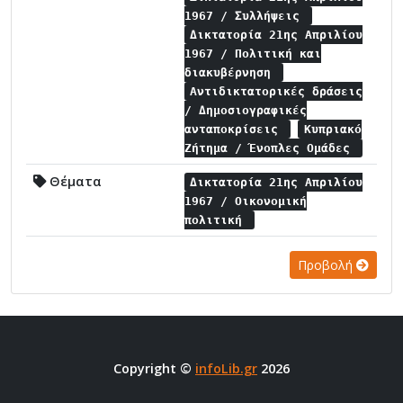
1967 / Συλλήψεις
Δικτατορία 21ης Απριλίου
1967 / Πολιτική και
διακυβέρνηση
Αντιδικτατορικές δράσεις
/ Δημοσιογραφικές
ανταποκρίσεις
Κυπριακό
Ζήτημα / Ένοπλες Ομάδες
Θέματα
Δικτατορία 21ης Απριλίου
1967 / Οικονομική
πολιτική
Προβολή
Copyright ©
infoLib.gr
2026