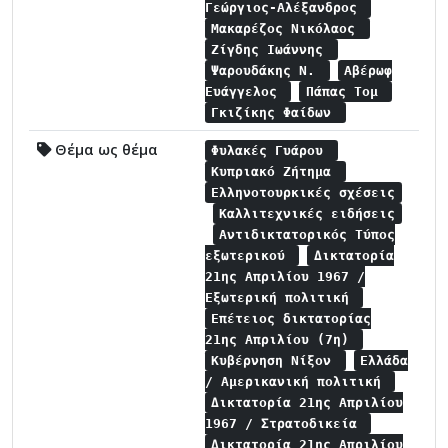
Γεώργιος-Αλέξανδρος
Μακαρέζος Νικόλαος
Ζίγδης Ιωάννης
Ψαρουδάκης Ν.
Αβέρωφ
Ευάγγελος
Πάπας Τομ
Γκιζίκης Φαίδων
Θέμα ως θέμα
Φυλακές Γυάρου
Κυπριακό Ζήτημα
Ελληνοτουρκικές σχέσεις
Καλλιτεχνικές ειδήσεις
Αντιδικτατορικός Τύπος
εξωτερικού
Δικτατορία
21ης Απριλίου 1967 /
Εξωτερική πολιτική
Επέτειος δικτατορίας
21ης Απριλίου (7η)
Κυβέρνηση Νίξον
Ελλάδα
/ Αμερικανική πολιτική
Δικτατορία 21ης Απριλίου
1967 / Στρατοδικεία
Δικτατορία 21ης Απριλίου