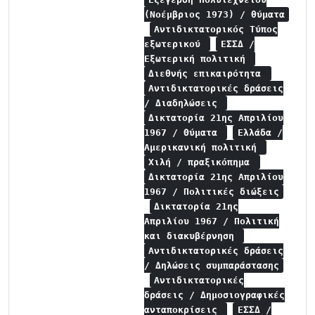
(Νοέμβριος 1973) / θύματα
Αντιδικτατορικός Τύπος
εξωτερικού
ΕΣΣΔ /
Εξωτερική πολιτική
Διεθνής επικαιρότητα
Αντιδικτατορικές δράσεις
/ Διαδηλώσεις
Δικτατορία 21ης Απριλίου
1967 / Θύματα
Ελλάδα /
Αμερικανική πολιτική
Χιλή / πραξικόπημα
Δικτατορία 21ης Απριλίου
1967 / Πολιτικές διώξεις
Δικτατορία 21ης
Απριλίου 1967 / Πολιτική
και διακυβέρνηση
Αντιδικτατορικές δράσεις
/ Δηλώσεις συμπαράστασης
Αντιδικτατορικές
δράσεις / Δημοσιογραφικές
ανταποκρίσεις
ΕΣΣΔ /