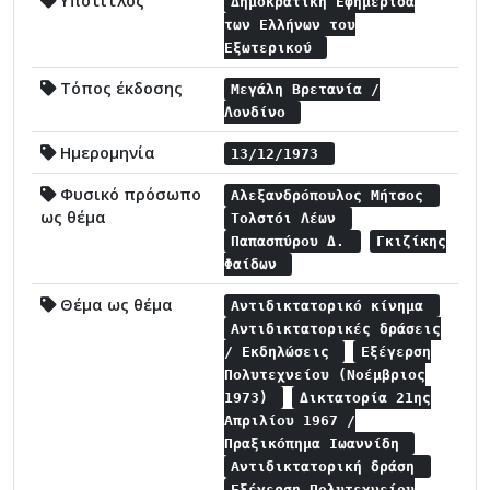
Υπότιτλος
Δημοκρατική Εφημερίδα
των Ελλήνων του
Εξωτερικού
Τόπος έκδοσης
Μεγάλη Βρετανία /
Λονδίνο
Ημερομηνία
13/12/1973
Φυσικό πρόσωπο
Αλεξανδρόπουλος Μήτσος
ως θέμα
Τολστόι Λέων
Παπασπύρου Δ.
Γκιζίκης
Φαίδων
Θέμα ως θέμα
Αντιδικτατορικό κίνημα
Αντιδικτατορικές δράσεις
/ Εκδηλώσεις
Εξέγερση
Πολυτεχνείου (Νοέμβριος
1973)
Δικτατορία 21ης
Απριλίου 1967 /
Πραξικόπημα Ιωαννίδη
Αντιδικτατορική δράση
Εξέγερση Πολυτεχνείου