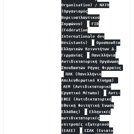
Organisation) / NATO
(Οργανισμός
Βορειοατλαντικού
Συμφώνου)
FIR
(Fédération
Internationale des
Résistants)
Ομοσπονδία
Ελληνικών Κοινοτήτων Δ.
Γερμανίας
Πανελλήνια
Αντιδικτατορική Οργάνωση
Σπουδαστών Ρήγας Φερραίος
ΠΑΚ (Πανελλήνιο
Απελευθερωτικό Κίνημα)
ΑΕΜ (Αντιδικτατορικό
Εργατικό Μέτωπο)
Αντι-
ΕΦΕΕ (Αντιδικτατορική
Εθνική Φοιτητική Ένωση
Ελλάδας)
Ελληνικές
αντιδικτατορικές
επιτροπές εξωτερικού
(ΕΑΕΕ)
ΕΣΑΚ (Ενιαίο