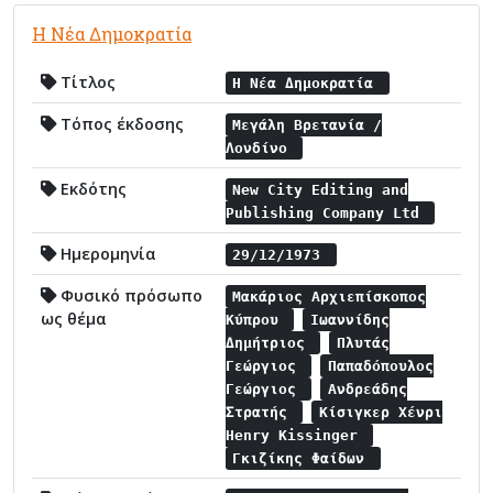
Η Νέα Δημοκρατία
Τίτλος
Η Νέα Δημοκρατία
Τόπος έκδοσης
Μεγάλη Βρετανία /
Λονδίνο
Εκδότης
New City Editing and
Publishing Company Ltd
Ημερομηνία
29/12/1973
Φυσικό πρόσωπο
Μακάριος Αρχιεπίσκοπος
ως θέμα
Κύπρου
Ιωαννίδης
Δημήτριος
Πλυτάς
Γεώργιος
Παπαδόπουλος
Γεώργιος
Ανδρεάδης
Στρατής
Κίσιγκερ Χένρι
Henry Kissinger
Γκιζίκης Φαίδων