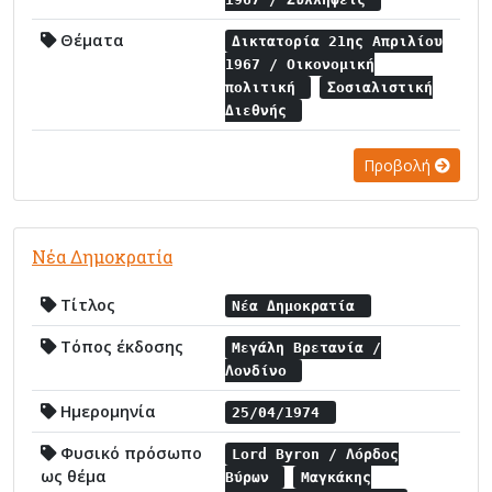
Θέματα
Δικτατορία 21ης Απριλίου
1967 / Οικονομική
πολιτική
Σοσιαλιστική
Διεθνής
Προβολή
Νέα Δημοκρατία
Τίτλος
Νέα Δημοκρατία
Τόπος έκδοσης
Μεγάλη Βρετανία /
Λονδίνο
Ημερομηνία
25/04/1974
Φυσικό πρόσωπο
Lord Byron / Λόρδος
ως θέμα
Βύρων
Μαγκάκης