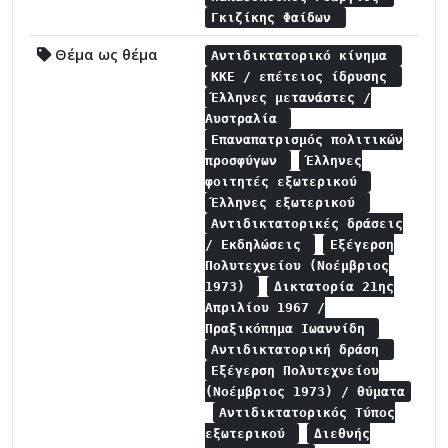
Γκιζίκης Φαίδων
Θέμα ως θέμα
Αντιδικτατορικό κίνημα
ΚΚΕ / επέτειος ίδρυσης
Έλληνες μετανάστες /
Αυστραλία
Επαναπατρισμός πολιτικών
προσφύγων
Έλληνες
φοιτητές εξωτερικού
Έλληνες εξωτερικού
Αντιδικτατορικές δράσεις
/ Εκδηλώσεις
Εξέγερση
Πολυτεχνείου (Νοέμβριος
1973)
Δικτατορία 21ης
Απριλίου 1967 /
Πραξικόπημα Ιωαννίδη
Αντιδικτατορική δράση
Εξέγερση Πολυτεχνείου
(Νοέμβριος 1973) / θύματα
Αντιδικτατορικός Τύπος
εξωτερικού
Διεθνής