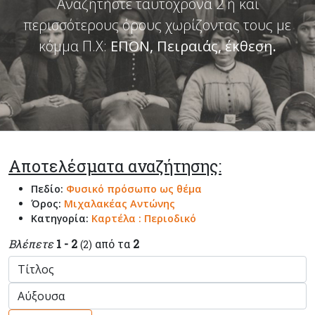
Αναζητήστε ταυτόχρονα 2 ή και
περισσότερους όρους χωρίζοντας τους με
κόμμα Π.Χ:
ΕΠΟΝ, Πειραιάς, έκθεση
.
Αποτελέσματα αναζήτησης:
Πεδίο:
Φυσικό πρόσωπο ως θέμα
Όρος:
Μιχαλακέας Αντώνης
Κατηγορία:
Καρτέλα : Περιοδικό
Βλέπετε
1 - 2
από τα
2
(2)