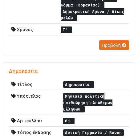
Κόμμα Γερμανίας)
Δημοκρατική Άμυνα / Δίκες
μελών
Χρόνος
Γ'
Προβολή
Δημοκρατία
Τίτλος
Δημοκρατία
Υπότιτλος
Μηνιαία πολιτική
επιθεώρηση ελεύθερων
Ελλήνων
Αρ. φύλλου
64
Τόπος έκδοσης
Δυτική Γερμανία / Βόννη