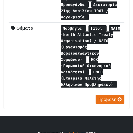
Προπαγάνδα
Δικτατορία
21ης Απριλίου 1967 /
Λογοκρισία
Θέματα
Νορβηγία
Τατόι
NATO
(North Atlantic Treaty
Organisation) / NATO
(Οργανισμός
Βορειοατλαντικού
Συμφώνου)
ΕΟΚ
(Ευρωπαϊκή Οικονομική
Κοινότητα)
ΕΜΕΠ
(Εταιρεία Μελέτης
Ελληνικών Προβλημάτων)
Προβολή