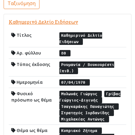
Ταξινόμηση
Καθημερινό Δελτίο Ειδήσεων
Τίτλος
Καθημερινό Δελτίο
Ειδήσεων
Αρ. φύλλου
80
Τόπος έκδοσης
Ρουμανία / Βουκουρέστι
(πιθ.)
Ημερομηνία
07/04/1970
Φυσικό
Μυλωνάς Γιώργος
Γρίβας
πρόσωπο ως θέμα
Γεώργιος-Διγενής
Τσαγκαράκης Παναγιώτης
Στρατηγός Ιορδανίδης
Μιχαλακέας Αντώνης
Θέμα ως θέμα
Κυπριακό Ζήτημα