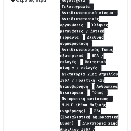
Θέμα ως θέμα
Λογοτεχνία
Γελοιογραφία
Αντιδικτατορικό κίνημα
Αντιδικτατορικές
οργανώσεις
Έλληνες
μετανάστες / Δυτική
Γερμανία
Διεθνής
συμπαράσταση
Αντιδικτατορικός Τύπος
εξωτερικού
ΗΠΑ /
εκλογές
Φοιτητικό
κίνημα / εκλογές
Δικτατορία 21ης Απριλίου
1967 / Πολιτική και
διακυβέρνηση
Ανθρώπινα
δικαιώματα
Τύπος
Πνευματική αντίσταση
Μ.Μ.Ε (Μέσα Μαζικής
Ενημέρωσης)
ΣΔΕ
(Σοσιαλιστική Δημοκρατική
Ένωση)
Δικτατορία 21ης
Απριλίου 1967 /