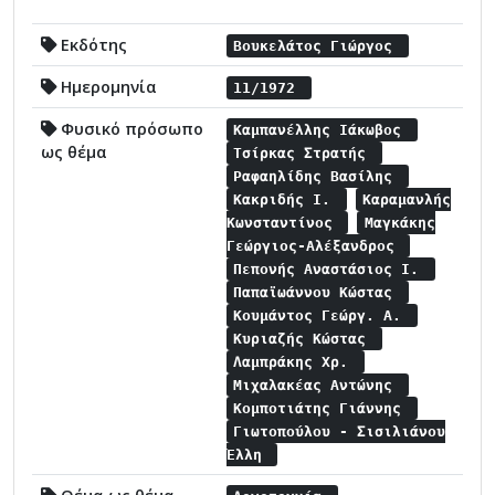
Εκδότης
Βουκελάτος Γιώργος
Ημερομηνία
11/1972
Φυσικό πρόσωπο
Καμπανέλλης Ιάκωβος
ως θέμα
Τσίρκας Στρατής
Ραφαηλίδης Βασίλης
Κακριδής Ι.
Καραμανλής
Κωνσταντίνος
Μαγκάκης
Γεώργιος-Αλέξανδρος
Πεπονής Αναστάσιος Ι.
Παπαϊωάννου Κώστας
Κουμάντος Γεώργ. Α.
Κυριαζής Κώστας
Λαμπράκης Χρ.
Μιχαλακέας Αντώνης
Κομποτιάτης Γιάννης
Γιωτοπούλου - Σισιλιάνου
Έλλη