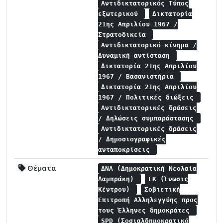
Αντιδικτατορικός Τύπος
εξωτερικού
Δικτατορία
21ης Απριλίου 1967 /
Στρατοδικεία
Αντιδικτατορικό κίνημα /
Δυναμική αντίσταση
Δικτατορία 21ης Απριλίου
1967 / Βασανιστήρια
Δικτατορία 21ης Απριλίου
1967 / Πολιτικές διώξεις
Αντιδικτατορικές δράσεις
/ Δηλώσεις συμπαράστασης
Αντιδικτατορικές δράσεις
/ Δημοσιογραφικές
ανταποκρίσεις
Θέματα
ΔΝΛ (Δημοκρατική Νεολαία
Λαμπράκη)
ΕΚ (Ένωσις
Κέντρου)
Σοβιετική
Επιτροπή Αλληλεγγύης προς
τους Έλληνες δημοκράτες
SPD (Σοσιαλδημοκρατικό