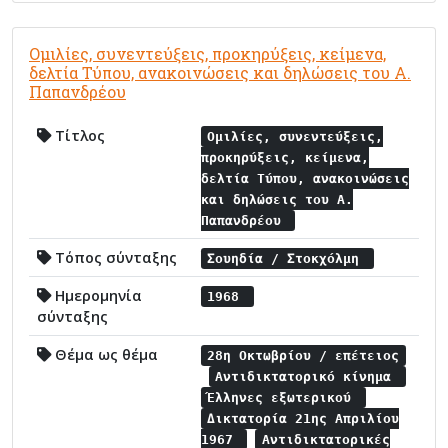
Ομιλίες, συνεντεύξεις, προκηρύξεις, κείμενα,
δελτία Τύπου, ανακοινώσεις και δηλώσεις του Α.
Παπανδρέου
Τίτλος
Ομιλίες, συνεντεύξεις,
προκηρύξεις, κείμενα,
δελτία Τύπου, ανακοινώσεις
και δηλώσεις του Α.
Παπανδρέου
Τόπος σύνταξης
Σουηδία / Στοκχόλμη
Ημερομηνία
1968
σύνταξης
Θέμα ως θέμα
28η Οκτωβρίου / επέτειος
Αντιδικτατορικό κίνημα
Έλληνες εξωτερικού
Δικτατορία 21ης Απριλίου
1967
Αντιδικτατορικές