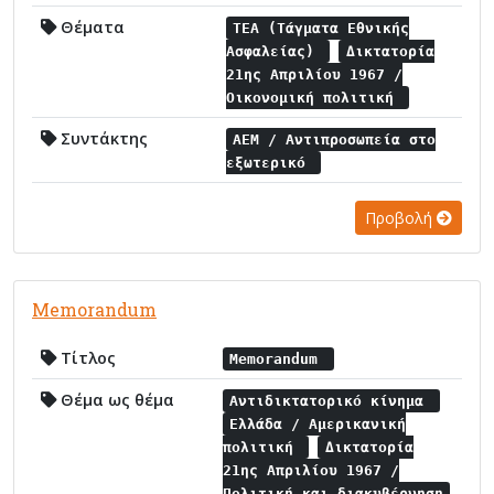
Θέματα
ΤΕΑ (Τάγματα Εθνικής
Ασφαλείας)
Δικτατορία
21ης Απριλίου 1967 /
Οικονομική πολιτική
Συντάκτης
ΑΕΜ / Αντιπροσωπεία στο
εξωτερικό
Προβολή
Memorandum
Τίτλος
Memorandum
Θέμα ως θέμα
Αντιδικτατορικό κίνημα
Ελλάδα / Αμερικανική
πολιτική
Δικτατορία
21ης Απριλίου 1967 /
Πολιτική και διακυβέρνηση