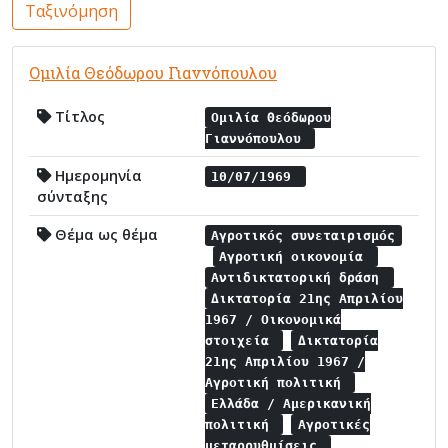
Ταξινόμηση
Ομιλία Θεόδωρου Γιαννόπουλου
Τίτλος
Ομιλία Θεόδωρου
Γιαννόπουλου
Ημερομηνία
10/07/1969
σύνταξης
Θέμα ως θέμα
Αγροτικός συνεταιρισμός
Αγροτική οικονομία
Αντιδικτατορική δράση
Δικτατορία 21ης Απριλίου
1967 / Οικονομικά
στοιχεία
Δικτατορία
21ης Απριλίου 1967 /
Αγροτική πολιτική
Ελλάδα / Αμερικανική
πολιτική
Αγροτικές
μεταρρυθμίσεις