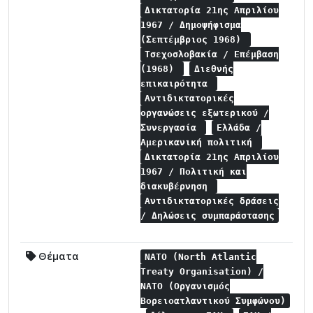
Δικτατορία 21ης Απριλίου
1967 / Δημοψήφισμα
(Σεπτέμβριος 1968)
Τσεχοσλοβακία / Επέμβαση
(1968)
Διεθνής
επικαιρότητα
Αντιδικτατορικές
οργανώσεις εξωτερικού /
Συνεργασία
Ελλάδα /
Αμερικανική πολιτική
Δικτατορία 21ης Απριλίου
1967 / Πολιτική και
διακυβέρνηση
Αντιδικτατορικές δράσεις
/ Δηλώσεις συμπαράστασης
Θέματα
NATO (North Atlantic
Treaty Organisation) /
NATO (Οργανισμός
Βορειοατλαντικού Συμφώνου)