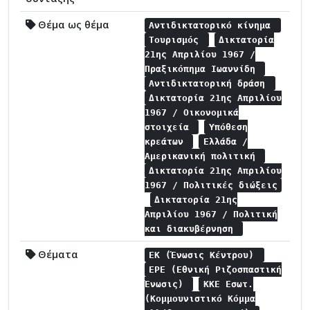
Θέμα ως θέμα
Αντιδικτατορικό κίνημα
Τουρισμός
Δικτατορία
21ης Απριλίου 1967 /
Πραξικόπημα Ιωαννίδη
Αντιδικτατορική δράση
Δικτατορία 21ης Απριλίου
1967 / Οικονομικά
στοιχεία
Υπόθεση
κρεάτων
Ελλάδα /
Αμερικανική πολιτική
Δικτατορία 21ης Απριλίου
1967 / Πολιτικές διώξεις
Δικτατορία 21ης
Απριλίου 1967 / Πολιτική
και διακυβέρνηση
Θέματα
ΕΚ (Ένωσις Κέντρου)
ΕΡΕ (Εθνική Ριζοσπαστική
Ένωσις)
ΚΚΕ Εσωτ.
(Κομμουνιστικό Κόμμα