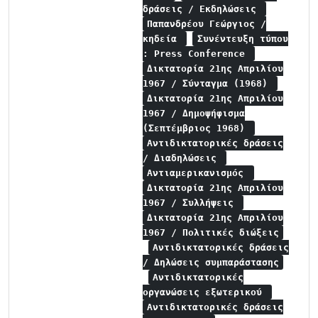
δράσεις / Εκδηλώσεις
Παπανδρέου Γεώργιος /
κηδεία
Συνέντευξη τύπου
: Press Conference
Δικτατορία 21ης Απριλίου
1967 / Σύνταγμα (1968)
Δικτατορία 21ης Απριλίου
1967 / Δημοψήφισμα
(Σεπτέμβριος 1968)
Αντιδικτατορικές δράσεις
/ Διαδηλώσεις
Αντιαμερικανισμός
Δικτατορία 21ης Απριλίου
1967 / Συλλήψεις
Δικτατορία 21ης Απριλίου
1967 / Πολιτικές διώξεις
Αντιδικτατορικές δράσεις
/ Δηλώσεις συμπαράστασης
Αντιδικτατορικές
οργανώσεις εξωτερικού
Αντιδικτατορικές δράσεις