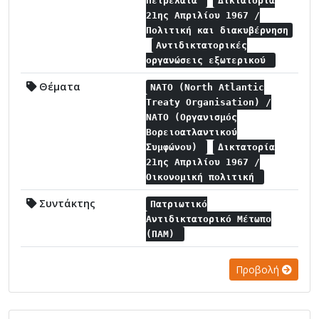
Πετρέλαια
Δικτατορία
21ης Απριλίου 1967 /
Πολιτική και διακυβέρνηση
Αντιδικτατορικές
οργανώσεις εξωτερικού
Θέματα
NATO (North Atlantic
Treaty Organisation) /
NATO (Οργανισμός
Βορειοατλαντικού
Συμφώνου)
Δικτατορία
21ης Απριλίου 1967 /
Οικονομική πολιτική
Συντάκτης
Πατριωτικό
Αντιδικτατορικό Μέτωπο
(ΠΑΜ)
Προβολή