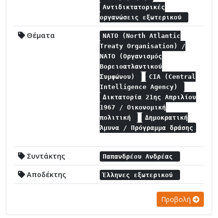
Αντιδικτατορικές
οργανώσεις εξωτερικού
Θέματα
NATO (North Atlantic
Treaty Organisation) /
NATO (Οργανισμός
Βορειοατλαντικού
Συμφώνου)
CIA (Central
Intelligence Agency)
Δικτατορία 21ης Απριλίου
1967 / Οικονομική
πολιτική
Δημοκρατική
Άμυνα / Πρόγραμμα δράσης
Συντάκτης
Παπανδρέου Ανδρέας
Αποδέκτης
Έλληνες εξωτερικού
Προβολή