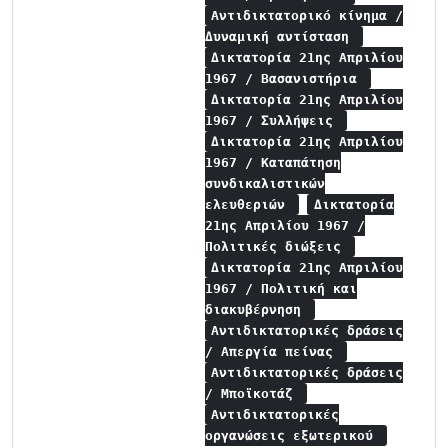
Αντιδικτατορικό κίνημα /
Δυναμική αντίσταση
Δικτατορία 21ης Απριλίου
1967 / Βασανιστήρια
Δικτατορία 21ης Απριλίου
1967 / Συλλήψεις
Δικτατορία 21ης Απριλίου
1967 / Καταπάτηση
συνδικαλιστικών
ελευθεριών
Δικτατορία
21ης Απριλίου 1967 /
Πολιτικές διώξεις
Δικτατορία 21ης Απριλίου
1967 / Πολιτική και
διακυβέρνηση
Αντιδικτατορικές δράσεις
/ Απεργία πείνας
Αντιδικτατορικές δράσεις
/ Μποϊκοτάζ
Αντιδικτατορικές
οργανώσεις εξωτερικού