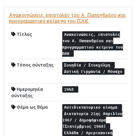
Ανακοινώσεις, επιστολές του Α. Παπανδρέου και
προγραμματικό κείμενο του ΠΑΚ
Τίτλος
Ανακοινώσεις, επιστολές
του Α. Παπανδρέου και
προγραμματικό κείμενο του
ΠΑΚ
Τόπος σύνταξης
Σουηδία / Στοκχόλμη
Δυτική Γερμανία / Μόναχο
Ημερομηνία
1968
σύνταξης
Θέμα ως θέμα
Αντιδικτατορικό κίνημα
Δικτατορία 21ης Απριλίου
1967 / Δημοψήφισμα
(Σεπτέμβριος 1968)
Ελλάδα / Αμερικανική