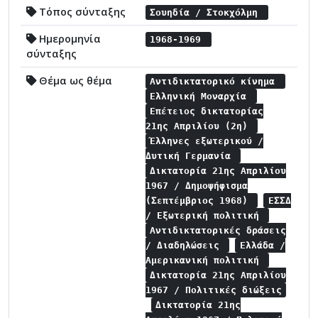
Τόπος σύνταξης
Σουηδία / Στοκχόλμη
Ημερομηνία
1968-1969
σύνταξης
Θέμα ως θέμα
Αντιδικτατορικό κίνημα
Ελληνική Μοναρχία
Επέτειος δικτατορίας
21ης Απριλίου (2η)
Έλληνες εξωτερικού /
Δυτική Γερμανία
Δικτατορία 21ης Απριλίου
1967 / Δημοψήφισμα
(Σεπτέμβριος 1968)
ΕΣΣΔ
/ Εξωτερική πολιτική
Αντιδικτατορικές δράσεις
/ Διαδηλώσεις
Ελλάδα /
Αμερικανική πολιτική
Δικτατορία 21ης Απριλίου
1967 / Πολιτικές διώξεις
Δικτατορία 21ης