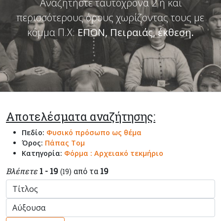
Αναζητήστε ταυτόχρονα 2 ή και
περισσότερους όρους χωρίζοντας τους με
κόμμα Π.Χ:
ΕΠΟΝ, Πειραιάς, έκθεση
.
Αποτελέσματα αναζήτησης:
Πεδίο:
Φυσικό πρόσωπο ως θέμα
Όρος:
Πάπας Τομ
Κατηγορία:
Φόρμα : Αρχειακό τεκμήριο
Βλέπετε
1 - 19
από τα
19
(19)