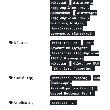
πολιτική
Δικτατορία
21ης Απριλίου 1967 /
Προπαγάνδα
Δικτατορία
21ης Απριλίου 1967 /
Πολιτικές διώξεις
Αντιδικτατορικές
οργανώσεις εξωτερικού
Θέματα
Φίλοι του ΠΑΚ
ΠΑΚ /
Οργανωτικά ζητήματα
Δικτατορία 21ης Απριλίου
1967 / Οικονομική
πολιτική
Φίλοι του ΠΑΜ
ΕΚ / Δυτ. Γερμανίας
Συντάκτης
Παπανδρέου Ανδρέας
ΠΑΚ
(Πανελλήνιο
Απελευθερωτικό Κίνημα) :
United Hellenic Front
Αποδέκτης
Κίσσονας Γ.