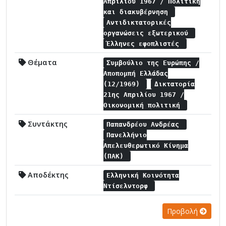
Απριλίου 1967 / Πολιτική
και διακυβέρνηση
Αντιδικτατορικές
οργανώσεις εξωτερικού
Έλληνες εφοπλιστές
Θέματα
Συμβούλιο της Ευρώπης /
Αποπομπή Ελλάδας
(12/1969)
Δικτατορία
21ης Απριλίου 1967 /
Οικονομική πολιτική
Συντάκτης
Παπανδρέου Ανδρέας
Πανελλήνιο
Απελευθερωτικό Κίνημα
(ΠΑΚ)
Αποδέκτης
Ελληνική Κοινότητα
Ντίσελντορφ
Προβολή