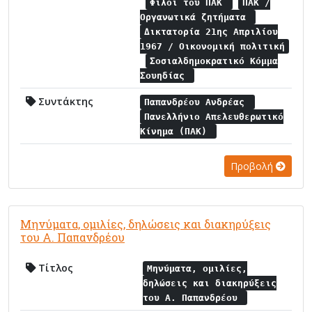
Φίλοι του ΠΑΚ
ΠΑΚ /
Οργανωτικά ζητήματα
Δικτατορία 21ης Απριλίου
1967 / Οικονομική πολιτική
Σοσιαλδημοκρατικό Κόμμα
Σουηδίας
Συντάκτης
Παπανδρέου Ανδρέας
Πανελλήνιο Απελευθερωτικό
Κίνημα (ΠΑΚ)
Προβολή
Μηνύματα, ομιλίες, δηλώσεις και διακηρύξεις
του Α. Παπανδρέου
Τίτλος
Μηνύματα, ομιλίες,
δηλώσεις και διακηρύξεις
του Α. Παπανδρέου