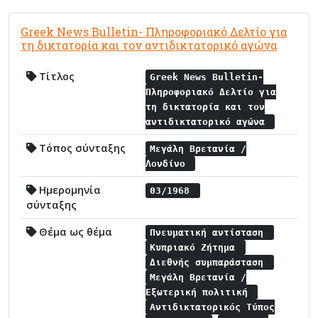
Greek News Bulletin- Πληροφοριακό Δελτίο για
τη δικτατορία και τον αντιδικτατορικό αγώνα
Τίτλος
Greek News Bulletin-
Πληροφοριακό Δελτίο για
τη δικτατορία και τον
αντιδικτατορικό αγώνα
Τόπος σύνταξης
Μεγάλη Βρετανία /
Λονδίνο
Ημερομηνία
03/1968
σύνταξης
Θέμα ως θέμα
Πνευματική αντίσταση
Κυπριακό Ζήτημα
Διεθνής συμπαράσταση
Μεγάλη Βρετανία /
Εξωτερική πολιτική
Αντιδικτατορικός Τύπος