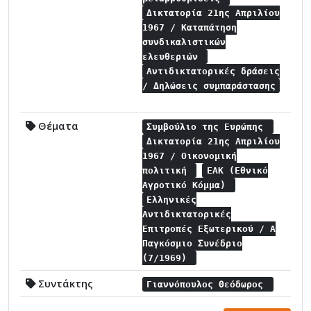
Δικτατορία 21ης Απριλίου
1967 / Καταπάτηση
συνδικαλιστικών
ελευθεριών
Αντιδικτατορικές δράσεις
/ Δηλώσεις συμπαράστασης
Θέματα
Συμβούλιο της Ευρώπης
Δικτατορία 21ης Απριλίου
1967 / Οικονομική
πολιτική
ΕΑΚ (Εθνικό
Αγροτικό Κόμμα)
Ελληνικές
Αντιδικτατορικές
Επιτροπές Εξωτερικού / Α
Παγκόσμιο Συνέδριο
(7/1969)
Συντάκτης
Γιαννόπουλος Θεόδωρος