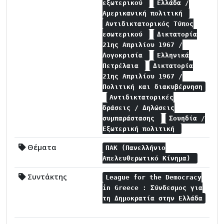
εξωτερικού
Ελλάδα /
Αμερικανική πολιτική
Αντιδικτατορικός Τύπος
εσωτερικού
Δικτατορία
21ης Απριλίου 1967 /
Λογοκρισία
Ελληνικά
Πετρέλαια
Δικτατορία
21ης Απριλίου 1967 /
Πολιτική και διακυβέρνηση
Αντιδικτατορικές
δράσεις / Δηλώσεις
συμπαράστασης
Σουηδία /
Εξωτερική πολιτική
Θέματα
ΠΑΚ (Πανελλήνιο
Απελευθερωτικό Κίνημα)
Συντάκτης
League for the Democracy
in Greece : Σύνδεσμος για
τη Δημοκρατία στην Ελλάδα