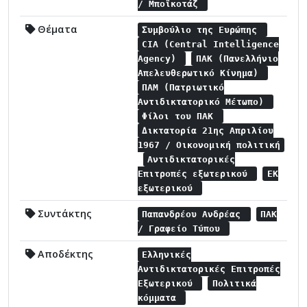
/ Μποϊκοτάζ
Θέματα
Συμβούλιο της Ευρώπης
CIA (Central Intelligence
Agency)
ΠΑΚ (Πανελλήνιο
Απελευθερωτικό Κίνημα)
ΠΑΜ (Πατριωτικό
Αντιδικτατορικό Μέτωπο)
Φίλοι του ΠΑΚ
Δικτατορία 21ης Απριλίου
1967 / Οικονομική πολιτική
Αντιδικτατορικές
Επιτροπές εξωτερικού
ΕΚ
εξωτερικού
Συντάκτης
Παπανδρέου Ανδρέας
ΠΑΚ
/ Γραφείο Τύπου
Αποδέκτης
Ελληνικές
Αντιδικτατορικές Επιτροπές
Εξωτερικού
Πολιτικά
κόμματα