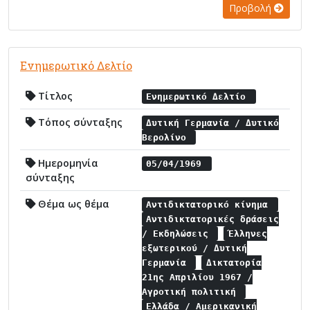
Προβολή
Ενημερωτικό Δελτίο
Τίτλος
Ενημερωτικό Δελτίο
Τόπος σύνταξης
Δυτική Γερμανία / Δυτικό
Βερολίνο
Ημερομηνία
05/04/1969
σύνταξης
Θέμα ως θέμα
Αντιδικτατορικό κίνημα
Αντιδικτατορικές δράσεις
/ Εκδηλώσεις
Έλληνες
εξωτερικού / Δυτική
Γερμανία
Δικτατορία
21ης Απριλίου 1967 /
Αγροτική πολιτική
Ελλάδα / Αμερικανική