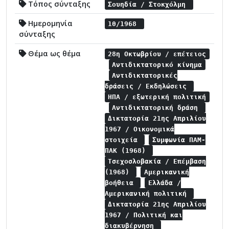
Τόπος σύνταξης
Σουηδία / Στοκχόλμη
Ημερομηνία
10/1968
σύνταξης
Θέμα ως θέμα
28η Οκτωβρίου / επέτειος
Αντιδικτατορικό κίνημα
Αντιδικτατορικές
δράσεις / Εκδηλώσεις
ΗΠΑ / εξωτερική πολιτική
Αντιδικτατορική δράση
Δικτατορία 21ης Απριλίου
1967 / Οικονομικά
στοιχεία
Συμφωνία ΠΑΜ-
ΠΑΚ (1968)
Τσεχοσλοβακία / Επέμβαση
(1968)
Αμερικανική
βοήθεια
Ελλάδα /
Αμερικανική πολιτική
Δικτατορία 21ης Απριλίου
1967 / Πολιτική και
διακυβέρνηση