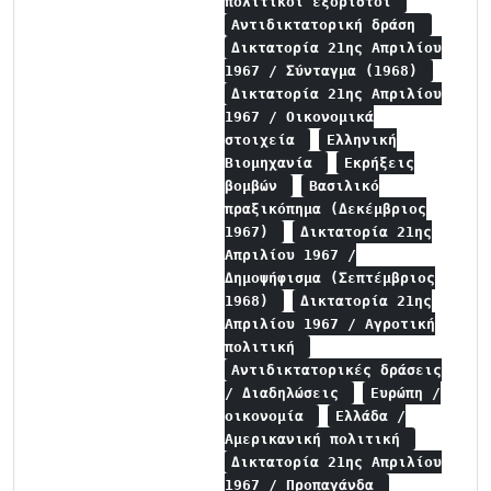
πολιτικοί εξόριστοι
Αντιδικτατορική δράση
Δικτατορία 21ης Απριλίου
1967 / Σύνταγμα (1968)
Δικτατορία 21ης Απριλίου
1967 / Οικονομικά
στοιχεία
Ελληνική
Βιομηχανία
Εκρήξεις
βομβών
Βασιλικό
πραξικόπημα (Δεκέμβριος
1967)
Δικτατορία 21ης
Απριλίου 1967 /
Δημοψήφισμα (Σεπτέμβριος
1968)
Δικτατορία 21ης
Απριλίου 1967 / Αγροτική
πολιτική
Αντιδικτατορικές δράσεις
/ Διαδηλώσεις
Ευρώπη /
οικονομία
Ελλάδα /
Αμερικανική πολιτική
Δικτατορία 21ης Απριλίου
1967 / Προπαγάνδα