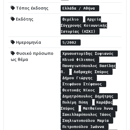
Τόπος έκδοσης
Ελλάδα / Αθήνα
Εκδότης
Θεμέλιο
Αρχεία
Σύγχρονης Κοινωνικής
Ιστορίας (ΑΣΚΙ)
Ημερομηνία
5/2002
Φυσικό πρόσωπο
Χρυσοστομίδης Σοφιανός
ως θέμα
Ηλιού Φίλιππος
Παναγιωτόπουλος Βασίλης
Π.
Ασδραχάς Σπύρος
Δήμου Γιώργης
Στεφάνου Στέφανος
Θεοτοκάς Νίκος
Δημητρόπουλος Δημήτρης
Πολέμη Πόπη
Καράβας
Σπύρος
Ματθαίου Άννα
Σακελλαρόπουλος Τάσος
Σπηλιωτοπούλου Μαρία
Πετροπούλου Ιωάννα