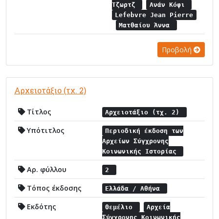
Τζωρτζ
Ανάν Κόφι
Lefebvre Jean Pierre
Ματθαίου Άννα
Προβολή
Αρχειοτάξιο (τχ. 2)
Τίτλος
Αρχειοτάξιο (τχ. 2)
Υπότιτλος
Περιοδική έκδοση των
Αρχείων Σύγχρονης
Κοινωνικής Ιστορίας
Αρ. φύλλου
2
Τόπος έκδοσης
Ελλάδα / Αθήνα
Εκδότης
Θεμέλιο
Αρχεία
Σύγχρονης Κοινωνικής