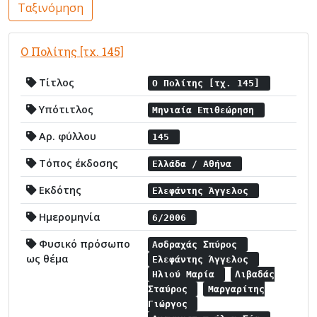
Ταξινόμηση
Ο Πολίτης [τχ. 145]
Τίτλος
Ο Πολίτης [τχ. 145]
Υπότιτλος
Μηνιαία Επιθεώρηση
Αρ. φύλλου
145
Τόπος έκδοσης
Ελλάδα / Αθήνα
Εκδότης
Ελεφάντης Άγγελος
Ημερομηνία
6/2006
Φυσικό πρόσωπο
Ασδραχάς Σπύρος
ως θέμα
Ελεφάντης Άγγελος
Ηλιού Μαρία
Λιβαδάς
Σταύρος
Μαργαρίτης
Γιώργος