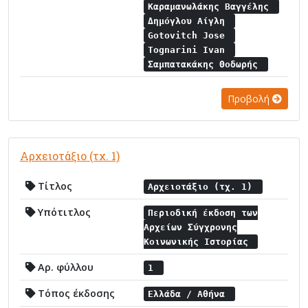
Καραμανωλάκης Βαγγέλης
Δημόγλου Αίγλη
Gotovitch Jose
Tognarini Ivan
Σαμπατακάκης Θοδωρής
Προβολή
Αρχειοτάξιο (τχ. 1)
Τίτλος
Αρχειοτάξιο (τχ. 1)
Υπότιτλος
Περιοδική έκδοση των
Αρχείων Σύγχρονης
Κοινωνικής Ιστορίας
Αρ. φύλλου
1
Τόπος έκδοσης
Ελλάδα / Αθήνα