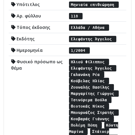
Υπότιτλος
Μηνιαία επιθεώρηση
Αρ. φύλλου
118
Τόπος έκδοσης
Ελλάδα / Αθήνα
Εκδότης
Ελεφάντης Άγγελος
Ημερομηνία
1/2004
Φυσικό πρόσωπο ως
Ηλιού Φίλιππος
θέμα
Ελεφάντης Άγγελος
Γαλανάκη Ρέα
Κούβελας Ηλίας
Ζουναλής Βασίλης
Μαργαρίτης Γιώργος
Τσινόρεμα Βούλα
Θεοτοκάς Νίκος
Μπουρνάζος Στρατής
Κουβαράς Γιάννης
Πολέμη Πόπη
Κόντη
Μαρίνα
Στάινερ