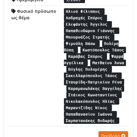
Φυσικό πρόσωπο
Ηλιού Φίλιππος
ως θέμα
Ασδραχάς Σπύρος
Ελεφάντης Άγγελος
Παπαθεοδώρου Γιάννης
Μπουρνάζος Στρατής
Ψιμούλη Βάσω
Πολέμη
Πόπη
Κωστόπουλος Τάσος
Καράβας Σπύρος
Ψαρρά
Αγγέλικα
Ματθαίου Άννα
Βόγλης Πολυμέρης
Σακελλαρόπουλος Τάσος
Σταυρίδη-Πατρικίου Ρένα
Καραμανωλάκης Βαγγέλης
Στάικος Κωνσταντίνος
Νικολακόπουλος Ηλίας
Μαραντζίδης Νίκος
Παπαθανασίου Ιωάννα
Σαμπατακάκης Θοδωρής
Προβολή