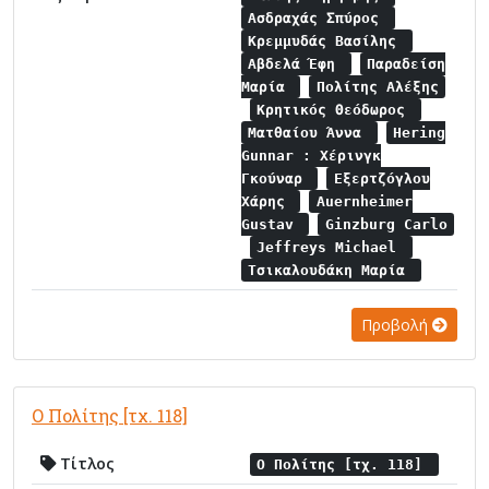
Ασδραχάς Σπύρος
Κρεμμυδάς Βασίλης
Αβδελά Έφη
Παραδείση
Μαρία
Πολίτης Αλέξης
Κρητικός Θεόδωρος
Ματθαίου Άννα
Hering
Gunnar : Χέρινγκ
Γκούναρ
Εξερτζόγλου
Χάρης
Auernheimer
Gustav
Ginzburg Carlo
Jeffreys Michael
Τσικαλουδάκη Μαρία
Προβολή
Ο Πολίτης [τχ. 118]
Τίτλος
Ο Πολίτης [τχ. 118]