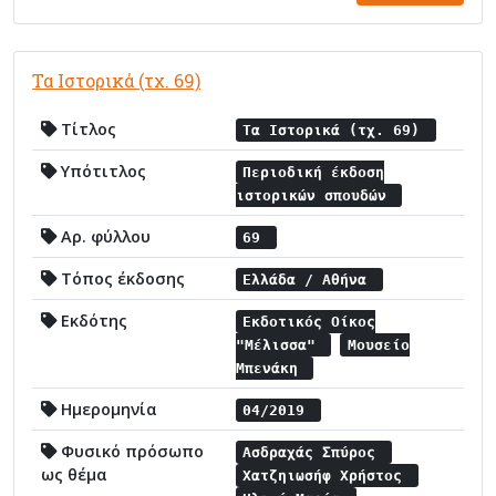
Τα Ιστορικά (τχ. 69)
Τίτλος
Τα Ιστορικά (τχ. 69)
Υπότιτλος
Περιοδική έκδοση
ιστορικών σπουδών
Αρ. φύλλου
69
Τόπος έκδοσης
Ελλάδα / Αθήνα
Εκδότης
Εκδοτικός Οίκος
"Μέλισσα"
Μουσείο
Μπενάκη
Ημερομηνία
04/2019
Φυσικό πρόσωπο
Ασδραχάς Σπύρος
ως θέμα
Χατζηιωσήφ Χρήστος