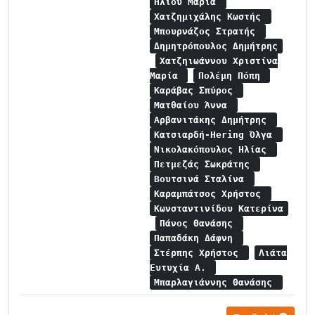
Ηλιού Μαρία
Χατζημιχάλης Κωστής
Μπουρνάζος Στρατής
Δημητρόπουλος Δημήτρης
Χατζηιωάννου Χριστίνα
Μαρία
Πολέμη Πόπη
Καράβας Σπύρος
Ματθαίου Άννα
Αρβανιτάκης Δημήτρης
Κατσιαρδή-Hering Όλγα
Νικολακόπουλος Ηλίας
Πετμεζάς Σωκράτης
Βουτσινά Σταλίνα
Καραμπάτσος Χρήστος
Κωνσταντινίδου Κατερίνα
Πάνος Θανάσης
Παπαδάκη Δάφνη
Στέρπης Χρήστος
Λιάτα
Ευτυχία Α.
Μπαρλαγιάννης Θανάσης