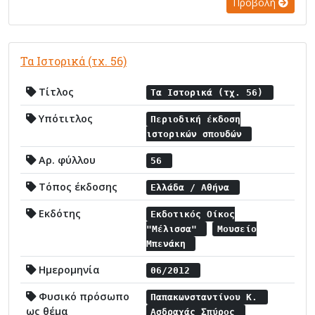
Προβολή
Τα Ιστορικά (τχ. 56)
Τίτλος
Τα Ιστορικά (τχ. 56)
Υπότιτλος
Περιοδική έκδοση
ιστορικών σπουδών
Αρ. φύλλου
56
Τόπος έκδοσης
Ελλάδα / Αθήνα
Εκδότης
Εκδοτικός Οίκος
"Μέλισσα"
Μουσείο
Μπενάκη
Ημερομηνία
06/2012
Φυσικό πρόσωπο
Παπακωνσταντίνου Κ.
ως θέμα
Ασδραχάς Σπύρος