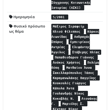
Σύγχρονης Κοινωνικής
Ιστορίας (ΑΣΚΙ)
Ημερομηνία
5/2001
Φυσικό πρόσωπο
Μάξιμος Σεραφείμ
ως θέμα
Ηλιού Φίλιππος
Κύρκος
Λεωνίδας
Ασδραχάς
Σπύρος
Εμπειρίκος
Αντρέας
Ελεφάντης
Άγγελος
Στάβερης Ηλίας
Παπαθεοδώρου Γιάννης
Λούκος Χρήστος
Πολέμη
Πόπη
Ματθαίου Άννα
Σακελλαρόπουλος Τάσος
Καραμανωλάκης Βαγγέλης
Κουκουλές Γιώργος
Κάπολα Άντα
Γουλανδρής Νίκος
Κοκοβλής Ν.
Λιονάκης
Γ.
Μαριόλης Σ.
Κέντρος Νίκος