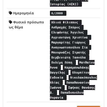
Ιστορίας (ΑΣΚΙ)
Ημερομηνία
6/2000
Φυσικό πρόσωπο
Ηλιού Φίλιππος
ως θέμα
Ασδραχάς Σπύρος
Ελεφάντης Άγγελος
Αγριαντώνη Χριστίνα
Μαργαρίτης Γιώργος
Αναγνωστοπούλου Σία
Μπουρνάζος Στρατής
Βερβενιώτη Τασούλα
Πολέμη Πόπη
Ματθαίου
Άννα
Καραμανωλάκης
Βαγγέλης
Ολυμπίτου
Ευδοκία
Νικολακόπουλος
Ηλίας
Παπαθανασίου
Ιωάννα
Σφήκας Θανάσης
Δ.
Παπαδοπούλου
Ουρανία