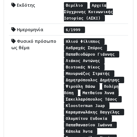
Εκδότης
Θεμέλιο
Αρχεία
Σύγχρονης Κοινωνικής
Ιστορίας (ΑΣΚΙ)
Ημερομηνία
6/1999
Φυσικό πρόσωπο
Ηλιού Φίλιππος
ως θέμα
Ασδραχάς Σπύρος
Παπαθεοδώρου Γιάννης
Λιάκος Αντώνης
Θεοτοκάς Νίκος
Μπουρνάζος Στρατής
Δημητρόπουλος Δημήτρης
Ψιμούλη Βάσω
Πολέμη
Πόπη
Ματθαίου Άννα
Σακελλαρόπουλος Τάσος
Kloosterman Jaap
Καραμανωλάκης Βαγγέλης
Ολυμπίτου Ευδοκία
Παπαθανασίου Ιωάννα
Κάπολα Άντα