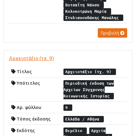
Βοτσαΐτη Νάνσυ
Κολοκοτρώνη Μαρία
Στυλιανουδάκης Μανώλης
Προβολή
Αρχειοτάξιο (τχ. 9)
Τίτλος
Αρχειοτάξιο (τχ. 9)
Υπότιτλος
Περιοδική έκδοση των
Αρχείων Σύγχρονης
Κοινωνικής Ιστορίας
Αρ. φύλλου
9
Τόπος έκδοσης
Ελλάδα / Αθήνα
Εκδότης
Θεμέλιο
Αρχεία