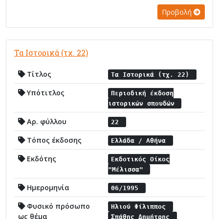
Προβολή
Τα Ιστορικά (τχ. 22)
Τίτλος
Τα Ιστορικά (τχ. 22)
Υπότιτλος
Περιοδική έκδοση
ιστορικών σπουδών
Αρ. φύλλου
22
Τόπος έκδοσης
Ελλάδα / Αθήνα
Εκδότης
Εκδοτικός Οίκος
"Μέλισσα"
Ημερομηνία
06/1995
Φυσικό πρόσωπο
Ηλιού Φίλιππος
ως θέμα
Σπάθης Δημήτρης