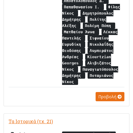
Αποστολόπουλος Δ.
Παπαθανασίου Ι.
Φίλης
Νίκος
Δημητρόπουλος
Δημήτρης
Πολίτης
Αλέξης
Πολέμη Πόπη
Ματθαίου Άννα
Λέκκας
Παντελής
Σιφναίου
Ευρυδίκη
Νικολαΐδης
Θεοδόσης
Λυμπεράτος
Ανδρέας
Kiourtzian
Georges
Αλιβιζάτος
Νίκος
Παναγιωτόπουλος
Δημήτρης
Ποταμιάνος
Νίκος
Προβολή
Τα Ιστορικά (τχ. 21)