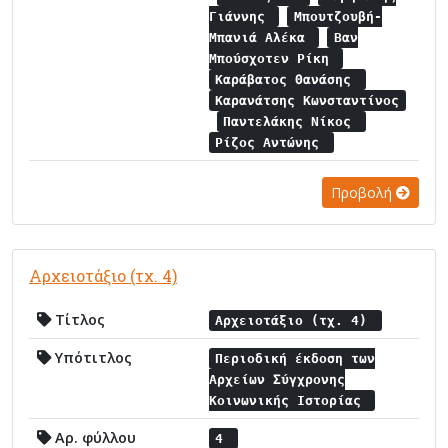
Γιάννης
Μπουτζουβή-
Μπανιά Αλέκα
Βαν
Mπoύσχοτεν Ρίκη
Καράβατος Θανάσης
Καρανάτσης Κωνσταντίνoς
Παντελάκης Νίκος
Ρίζος Αντώνης
Προβολή
Αρχειοτάξιο (τχ. 4)
Τίτλος
Αρχειοτάξιο (τχ. 4)
Υπότιτλος
Περιοδική έκδοση των
Αρχείων Σύγχρονης
Κοινωνικής Ιστορίας
Αρ. φύλλου
4