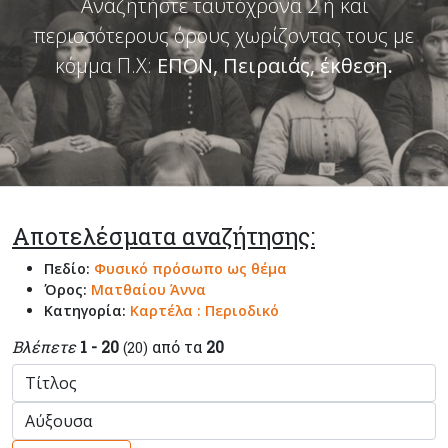
Αναζητήστε ταυτόχρονα 2 ή και
περισσότερους όρους χωρίζοντας τους με
κόμμα Π.Χ:
ΕΠΟΝ, Πειραιάς, έκθεση
.
Αποτελέσματα αναζήτησης:
Πεδίο:
Φυσικό πρόσωπο ως θέμα
Όρος:
Ματθαίου Άννα
Κατηγορία:
Καρτέλα : Περιοδικό
Βλέπετε
1 - 20
από τα
20
(20)