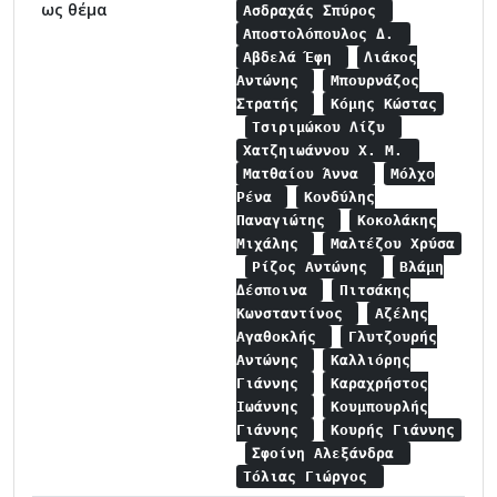
ως θέμα
Ασδραχάς Σπύρος
Αποστολόπουλος Δ.
Αβδελά Έφη
Λιάκος
Αντώνης
Μπουρνάζος
Στρατής
Κόμης Κώστας
Τσιριμώκου Λίζυ
Χατζηιωάννου Χ. Μ.
Ματθαίου Άννα
Μόλχο
Ρένα
Κονδύλης
Παναγιώτης
Κοκολάκης
Μιχάλης
Μαλτέζου Χρύσα
Ρίζος Αντώνης
Βλάμη
Δέσποινα
Πιτσάκης
Κωνσταντίνος
Αζέλης
Αγαθοκλής
Γλυτζουρής
Αντώνης
Καλλιόρης
Γιάννης
Καραχρήστος
Ιωάννης
Κουμπουρλής
Γιάννης
Κουρής Γιάννης
Σφοίνη Αλεξάνδρα
Τόλιας Γιώργος