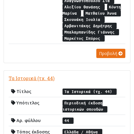
Αναγνωστοπούλου Σία
Αλεξίου Θανάσης
Κόντη
Μαρίνα
Ματθαίου Άννα
Σκουνάκη Ιουλία
Αρβανιτάκης Δημήτρης
Μπαλαμπανίδης Γιάννης
Μαρκέτος Σπύρος
Προβολή
Τα Ιστορικά (τχ. 44)
Τίτλος
Τα Ιστορικά (τχ. 44)
Υπότιτλος
Περιοδική έκδοση
ιστορικών σπουδών
Αρ. φύλλου
44
Τόπος έκδοσης
Ελλάδα / Αθήνα