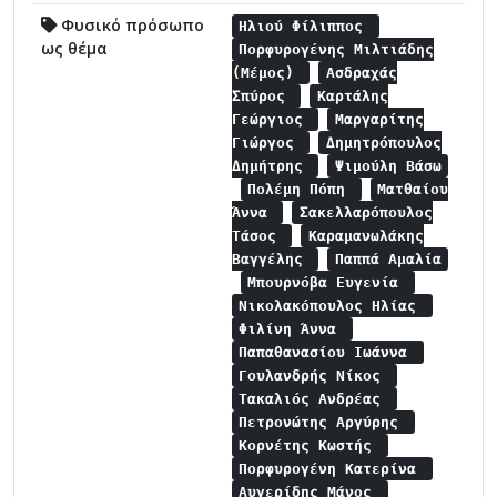
Φυσικό πρόσωπο
Ηλιού Φίλιππος
ως θέμα
Πορφυρογένης Μιλτιάδης
(Μέμος)
Ασδραχάς
Σπύρος
Καρτάλης
Γεώργιος
Μαργαρίτης
Γιώργος
Δημητρόπουλος
Δημήτρης
Ψιμούλη Βάσω
Πολέμη Πόπη
Ματθαίου
Άννα
Σακελλαρόπουλος
Τάσος
Καραμανωλάκης
Βαγγέλης
Παππά Αμαλία
Μπουρνόβα Ευγενία
Νικολακόπουλος Ηλίας
Φιλίνη Άννα
Παπαθανασίου Ιωάννα
Γουλανδρής Νίκος
Τακαλιός Ανδρέας
Πετρονώτης Αργύρης
Κορνέτης Κωστής
Πορφυρογένη Κατερίνα
Αυγερίδης Μάνος