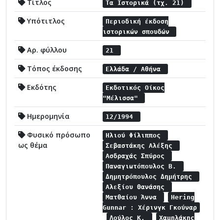
Τίτλος
Τα Ιστορικά (τχ. 21)
Υπότιτλος
Περιοδική έκδοση
ιστορικών σπουδών
Αρ. φύλλου
21
Τόπος έκδοσης
Ελλάδα / Αθήνα
Εκδότης
Εκδοτικός Οίκος
"Μέλισσα"
Ημερομηνία
12/1994
Φυσικό πρόσωπο
Ηλιού Φίλιππος
ως θέμα
Σεβαστάκης Αλέξης
Ασδραχάς Σπύρος
Παναγιωτόπουλος Β.
Δημητρόπουλος Δημήτρης
Αλεξίου Θανάσης
Ματθαίου Άννα
Hering
Gunnar : Χέρινγκ Γκούναρ
Λούλος Κ.
Χαμηλάκης