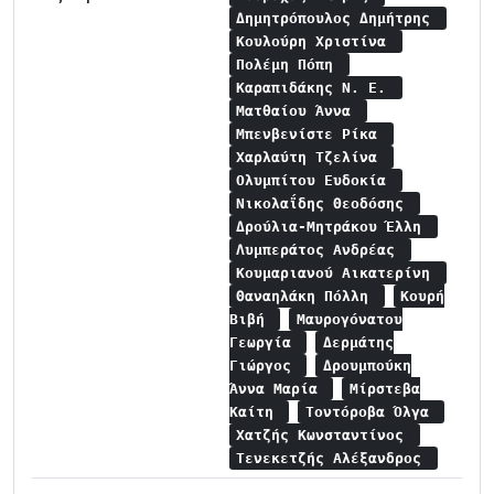
Δημητρόπουλος Δημήτρης
Κουλούρη Χριστίνα
Πολέμη Πόπη
Καραπιδάκης Ν. Ε.
Ματθαίου Άννα
Μπενβενίστε Ρίκα
Χαρλαύτη Τζελίνα
Ολυμπίτου Ευδοκία
Νικολαΐδης Θεοδόσης
Δρούλια-Μητράκου Έλλη
Λυμπεράτος Ανδρέας
Κουμαριανού Αικατερίνη
Θαναηλάκη Πόλλη
Κουρή
Βιβή
Μαυρογόνατου
Γεωργία
Δερμάτης
Γιώργος
Δρουμπούκη
Άννα Μαρία
Μίρστεβα
Καίτη
Τοντόροβα Όλγα
Χατζής Κωνσταντίνος
Τενεκετζής Αλέξανδρος