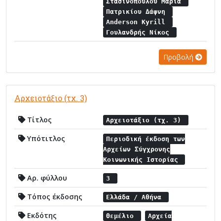
Στασινοπούλου Μαρία
Πατρικίου Δάφνη
Anderson Kyrill
Γουλανδρής Νίκος
Προβολή
Αρχειοτάξιο (τχ. 3)
Τίτλος
Αρχειοτάξιο (τχ. 3)
Υπότιτλος
Περιοδική έκδοση των
Αρχείων Σύγχρονης
Κοινωνικής Ιστορίας
Αρ. φύλλου
3
Τόπος έκδοσης
Ελλάδα / Αθήνα
Εκδότης
Θεμέλιο
Αρχεία