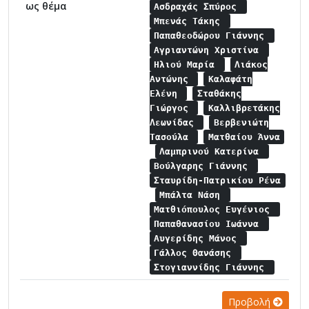
ως θέμα
Ασδραχάς Σπύρος
Μπενάς Τάκης
Παπαθεοδώρου Γιάννης
Αγριαντώνη Χριστίνα
Ηλιού Μαρία
Λιάκος
Αντώνης
Καλαφάτη
Ελένη
Σταθάκης
Γιώργος
Καλλιβρετάκης
Λεωνίδας
Βερβενιώτη
Τασούλα
Ματθαίου Άννα
Λαμπρινού Κατερίνα
Βούλγαρης Γιάννης
Σταυρίδη-Πατρικίου Ρένα
Μπάλτα Νάση
Ματθιόπουλος Ευγένιος
Παπαθανασίου Ιωάννα
Αυγερίδης Μάνος
Γάλλος Θανάσης
Στογιαννίδης Γιάννης
Προβολή