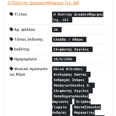
Ο Πολίτης Δεκαπενθήμερος [τχ. 26]
Τίτλος
Ο Πολίτης Δεκαπενθήμερος
[τχ. 26]
Αρ. φύλλου
26
Τόπος έκδοσης
Ελλάδα / Αθήνα
Εκδότης
Ελεφάντης Άγγελος
Ημερομηνία
20/9/1996
Φυσικό πρόσωπο
Ηλιού Φίλιππος
ως θέμα
Βούλγαρης Κώστας
Ασδραχάς Σπύρος
Παναγιωτόπουλος Β.
Ελεφάντης Άγγελος
Παπαδημητρόπουλος
Δαμιανός
Πετράκη
Γεωργία
Πανταζόπουλος
Ανδρέας
Μαργαρίτης