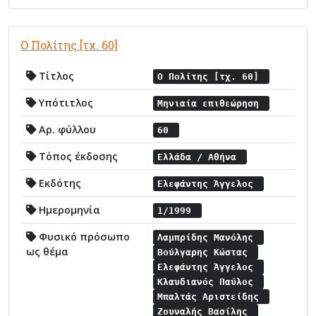
Ο Πολίτης [τχ. 60]
Τίτλος
Ο Πολίτης [τχ. 60]
Υπότιτλος
Μηνιαία επιθεώρηση
Αρ. φύλλου
60
Τόπος έκδοσης
Ελλάδα / Αθήνα
Εκδότης
Ελεφάντης Άγγελος
Ημερομηνία
1/1999
Φυσικό πρόσωπο
Λαμπρίδης Μανόλης
ως θέμα
Βούλγαρης Κώστας
Ελεφάντης Άγγελος
Κλαυδιανός Παύλος
Μπαλτάς Αριστείδης
Ζουναλής Βασίλης