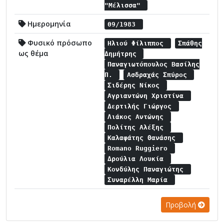
"Μέλισσα"
Ημερομηνία
09/1983
Φυσικό πρόσωπο
Ηλιού Φίλιππος
Σπάθης
ως θέμα
Δημήτρης
Παναγιωτόπουλος Βασίλης
Π.
Ασδραχάς Σπύρος
Σιδέρης Νίκος
Αγριαντώνη Χριστίνα
Δερτιλής Γιώργος
Λιάκος Αντώνης
Πολίτης Αλέξης
Καλαφάτης Θανάσης
Romano Ruggiero
Δρούλια Λουκία
Κονδύλης Παναγιώτης
Συναρέλλη Μαρία
Προβολή