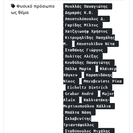
Φυσικό πρόσωπο
Μουλλάς Παναγιώτης
ως θέμα
Δημαράς Κ.Θ.
Αποστολόπουλος Δ.
Γαρίδης Μίλτος
Χατζηιωσήφ Χρήστος
Κιτρομηλίδης Πασχάλης
Μ.
Αποστολίδου Νέτα
Σταθάκης Γιώργος
Πολίτης Αλέξης
Κονδύλης Παναγιώτης
Πάλλα Μαρία
Φλάισερ
Χάγκεν
Καραπιδάκης
Νίκος
Μπενβενίστε Ρίκα
Eicholtz Dietrich
Grabar Αndré
Major
Alain
Καλλιατάκη-
Μερτικοπούλου Κάλλια
Μπάλτα Νάση
Σκλαβενίτης
Τριαντάφυλλος
Σταθόπουλος Μιχάλης