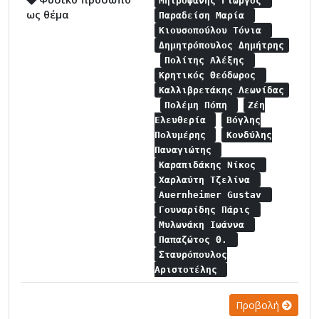
Μητροφάνης Γιώργος
ως θέμα
Παραδείση Μαρία
Κιουσοπούλου Τόνια
Δημητρόπουλος Δημήτρης
Πολίτης Αλέξης
Κρητικός Θεόδωρος
Καλλιβρετάκης Λεωνίδας
Πολέμη Πόπη
Ζέη
Ελευθερία
Βόγλης
Πολυμέρης
Κονδύλης
Παναγιώτης
Καραπιδάκης Νίκος
Χαρλαύτη Τζελίνα
Auernheimer Gustav
Γουναρίδης Πάρις
Μυλωνάκη Ιωάννα
Παπαζώτος Θ.
Σταυρόπουλος
Αριστοτέλης
Προβολή