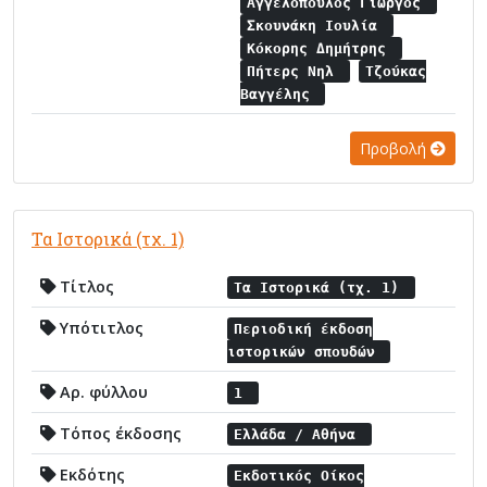
Αγγελόπουλος Γιώργος
Σκουνάκη Ιουλία
Κόκορης Δημήτρης
Πήτερς Νηλ
Τζούκας
Βαγγέλης
Προβολή
Τα Ιστορικά (τχ. 1)
Τίτλος
Τα Ιστορικά (τχ. 1)
Υπότιτλος
Περιοδική έκδοση
ιστορικών σπουδών
Αρ. φύλλου
1
Τόπος έκδοσης
Ελλάδα / Αθήνα
Εκδότης
Εκδοτικός Οίκος