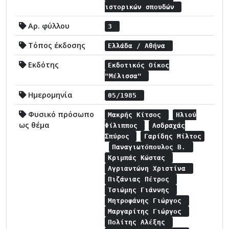
ιστορικών σπουδών
Αρ. φύλλου
3
Τόπος έκδοσης
Ελλάδα / Αθήνα
Εκδότης
Εκδοτικός Οίκος
"Μέλισσα"
Ημερομηνία
05/1985
Φυσικό πρόσωπο
Μακρής Κίτσος
Ηλιού
ως θέμα
Φίλιππος
Ασδραχάς
Σπύρος
Γαρίδης Μίλτος
Παναγιωτόπουλος Β.
Κριμπάς Κώστας
Αγριαντώνη Χριστίνα
Πιζάνιας Πέτρος
Τσιώμης Γιάννης
Μητροφάνης Γιώργος
Μαργαρίτης Γιώργος
Πολίτης Αλέξης