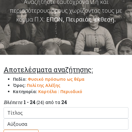
Αναζητήστε ταυτόχρονα 2 ή και
περισσότερους όρους χωρίζοντας τους με
κόμμα Π.Χ:
ΕΠΟΝ, Πειραιάς, έκθεση
.
Αποτελέσματα αναζήτησης:
Πεδίο:
Φυσικό πρόσωπο ως θέμα
Όρος:
Πολίτης Αλέξης
Κατηγορία:
Καρτέλα : Περιοδικό
Βλέπετε
1 - 24
από τα
24
(24)