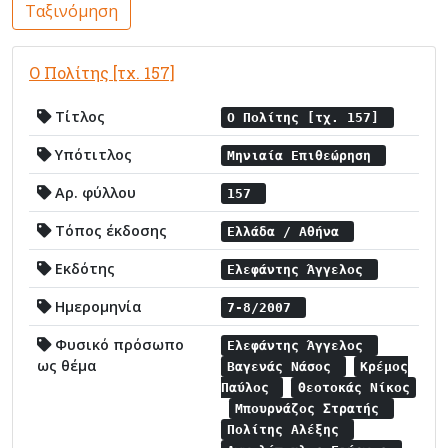
Ταξινόμηση
Ο Πολίτης [τχ. 157]
Τίτλος
Ο Πολίτης [τχ. 157]
Υπότιτλος
Μηνιαία Επιθεώρηση
Αρ. φύλλου
157
Τόπος έκδοσης
Ελλάδα / Αθήνα
Εκδότης
Ελεφάντης Άγγελος
Ημερομηνία
7-8/2007
Φυσικό πρόσωπο
Ελεφάντης Άγγελος
ως θέμα
Βαγενάς Νάσος
Κρέμος
Παύλος
Θεοτοκάς Νίκος
Μπουρνάζος Στρατής
Πολίτης Αλέξης