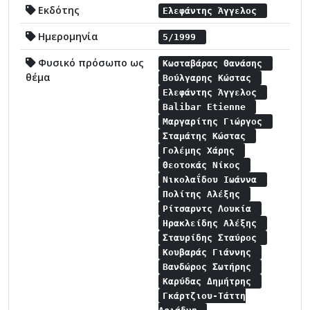
Εκδότης
Ελεφάντης Άγγελος
Ημερομηνία
5/1999
Φυσικό πρόσωπο ως
Κωσταβάρας Θανάσης
θέμα
Βούλγαρης Κώστας
Ελεφάντης Άγγελος
Balibar Etienne
Μαργαρίτης Γιώργος
Σταμάτης Κώστας
Γολέμης Χάρης
Θεοτοκάς Νίκος
Νικολαΐδου Ιωάννα
Πολίτης Αλέξης
Ρίτσαρντς Λουκία
Ηρακλείδης Αλέξης
Σταυρίδης Σταύρος
Κουβαράς Γιάννης
Βανδώρος Σωτήρης
Καρύδας Δημήτρης
Γκάρτζιου-Τάττη