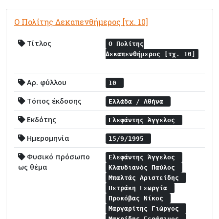
Ο Πολίτης Δεκαπενθήμερος [τχ. 10]
Τίτλος
Ο Πολίτης
Δεκαπενθήμερος [τχ. 10]
Αρ. φύλλου
10
Τόπος έκδοσης
Ελλάδα / Αθήνα
Εκδότης
Ελεφάντης Άγγελος
Ημερομηνία
15/9/1995
Φυσικό πρόσωπο
Ελεφάντης Άγγελος
ως θέμα
Κλαυδιανός Παύλος
Μπαλτάς Αριστείδης
Πετράκη Γεωργία
Προκόβας Νίκος
Μαργαρίτης Γιώργος
Μακρίδης Γεράσιμος