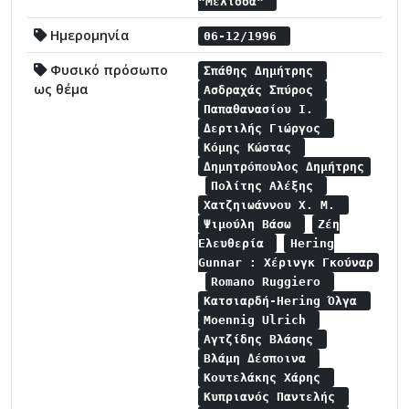
"Μέλισσα"
Ημερομηνία
06-12/1996
Φυσικό πρόσωπο
Σπάθης Δημήτρης
ως θέμα
Ασδραχάς Σπύρος
Παπαθανασίου Ι.
Δερτιλής Γιώργος
Κόμης Κώστας
Δημητρόπουλος Δημήτρης
Πολίτης Αλέξης
Χατζηιωάννου Χ. Μ.
Ψιμούλη Βάσω
Ζέη
Ελευθερία
Hering
Gunnar : Χέρινγκ Γκούναρ
Romano Ruggiero
Κατσιαρδή-Hering Όλγα
Moennig Ulrich
Αγτζίδης Βλάσης
Βλάμη Δέσποινα
Κουτελάκης Χάρης
Κυπριανός Παντελής