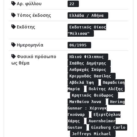
Αρ. φύλλου
22
Τόπος έκδοσης
Ελλάδα / Αθήνα
Εκδότης
Εκδοτικός Οίκος
"Μέλισσα"
Ημερομηνία
06/1995
Φυσικό πρόσωπο
Ηλιού Φίλιππος
ως θέμα
Σπάθης Δημήτρης
Ασδραχάς Σπύρος
Κρεμμυδάς Βασίλης
Αβδελά Έφη
Παραδείση
Μαρία
Πολίτης Αλέξης
Κρητικός Θεόδωρος
Ματθαίου Άννα
Hering
Gunnar : Χέρινγκ
Γκούναρ
Εξερτζόγλου
Χάρης
Auernheimer
Gustav
Ginzburg Carlo
Jeffreys Michael