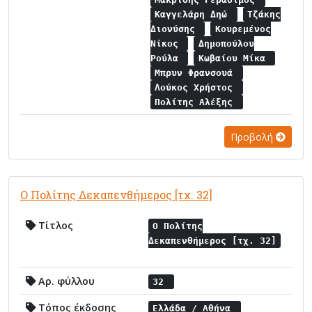
Καγγελάρη Δηώ
Τζάκης
Διονύσης
Κουρεμένος
Νίκος
Δημοπούλου
Ρούλα
Κωβαίου Μίκα
Μπρυν Φρανσουά
Λούκος Χρήστος
Πολίτης Αλέξης
Προβολή
Ο Πολίτης Δεκαπενθήμερος [τχ. 32]
Τίτλος
Ο Πολίτης
Δεκαπενθήμερος [τχ. 32]
Αρ. φύλλου
32
Τόπος έκδοσης
Ελλάδα / Αθήνα