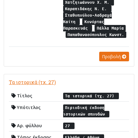
Χατζηιωάννου Χ. Μ.
Καραπιδάκης Ν. Ε.
Σταθοπούλου-Ασδραχά
Καίτη
Κονόρτας
Παρασκευάς
Πάλλα Μαρία
Παπαθανασόπουλος Κωνστ.
Προβολή
Τα ιστορικά (τχ. 27)
Τίτλος
Τα ιστορικά (τχ. 27)
Υπότιτλος
Περιοδική έκδοση
ιστορικών σπουδών
Αρ. φύλλου
27
Τόπος έκδοσης
Ελλάδα / Αθήνα