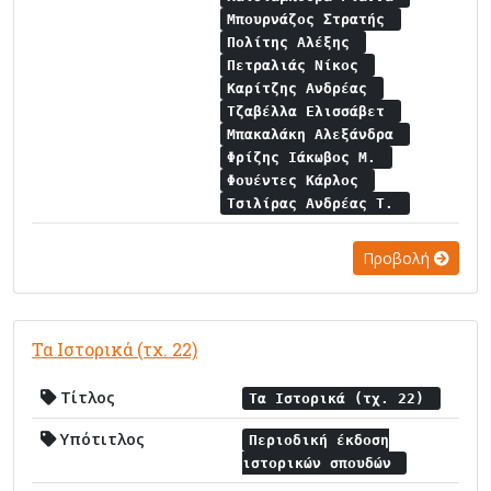
Μπουρνάζος Στρατής
Πολίτης Αλέξης
Πετραλιάς Νίκος
Καρίτζης Ανδρέας
Τζαβέλλα Ελισσάβετ
Μπακαλάκη Αλεξάνδρα
Φρίζης Ιάκωβος Μ.
Φουέντες Κάρλος
Τσιλίρας Ανδρέας Τ.
Προβολή
Τα Ιστορικά (τχ. 22)
Τίτλος
Τα Ιστορικά (τχ. 22)
Υπότιτλος
Περιοδική έκδοση
ιστορικών σπουδών