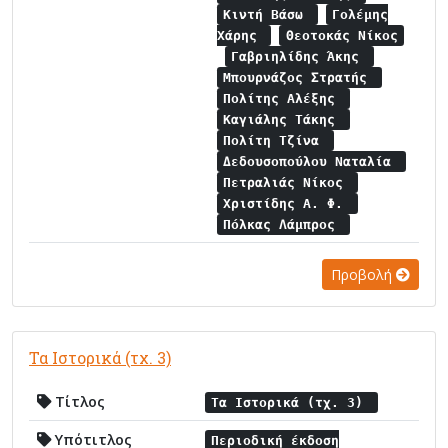
Κιντή Βάσω
Γολέμης
Χάρης
Θεοτοκάς Νίκος
Γαβριηλίδης Άκης
Μπουρνάζος Στρατής
Πολίτης Αλέξης
Καγιάλης Τάκης
Πολίτη Τζίνα
Δεδουσοπούλου Ναταλία
Πετραλιάς Νίκος
Χριστίδης Α. Φ.
Πόλκας Λάμπρος
Προβολή
Τα Ιστορικά (τχ. 3)
Τίτλος
Τα Ιστορικά (τχ. 3)
Υπότιτλος
Περιοδική έκδοση