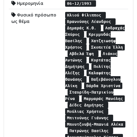
Ημερομηνία
06-12/1993
Φυσικό πρόσωπο
Ηλιού Φίλιππος
ως θέμα
Βρανούσης Λέανδρος
Δημαράς Κ.Θ.
Ασδραχάς
Σπύρος
Κρεμμυδάς
Βασίλης
Χατζηιωσήφ
Χρήστος
Σκοπετέα Έλλη
Αβδελά Έφη
Λιάκος
Αντώνης
Κυρτάτας
Δημήτρης
Πολίτης
Αλέξης
Καλαφάτης
Θανάσης
Βαξεβάνογλου
Αλίκη
Βάρδα Χριστίνα
Σταυρίδη-Πατρικίου
Ρένα
Μαρμαράς Μανόλης
Δέδες Δημήτρης
Μούλιας Χρήστος
Μπιτούνης Γιάννης
Μπουτζουβή-Μπανιά Αλέκα
Πατρώνης Βασίλης