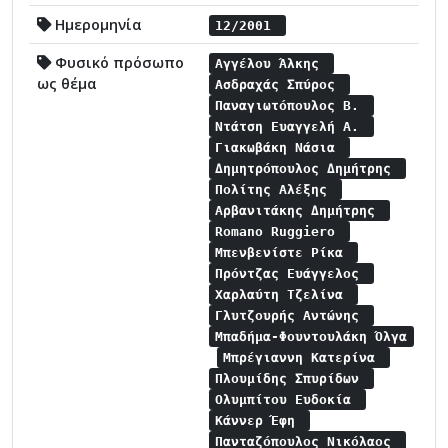
Ημερομηνία
12/2001
Φυσικό πρόσωπο
Αγγέλου Άλκης
ως θέμα
Ασδραχάς Σπύρος
Παναγιωτόπουλος Β.
Ντάτση Ευαγγελή Α.
Γιακωβάκη Νάσια
Δημητρόπουλος Δημήτρης
Πολίτης Αλέξης
Αρβανιτάκης Δημήτρης
Romano Ruggiero
Μπενβενίστε Ρίκα
Πρόντζας Ευάγγελος
Χαρλαύτη Τζελίνα
Γλυτζουρής Αντώνης
Μπαδήμα-Φουντουλάκη Όλγα
Μπρέγιαννη Κατερίνα
Πλουμίδης Σπυρίδων
Ολυμπίτου Ευδοκία
Κάννερ Έφη
Πανταζόπουλος Νικόλαος