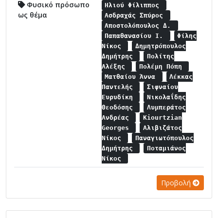
Φυσικό πρόσωπο
Ηλιού Φίλιππος
ως θέμα
Ασδραχάς Σπύρος
Αποστολόπουλος Δ.
Παπαθανασίου Ι.
Φίλης
Νίκος
Δημητρόπουλος
Δημήτρης
Πολίτης
Αλέξης
Πολέμη Πόπη
Ματθαίου Άννα
Λέκκας
Παντελής
Σιφναίου
Ευρυδίκη
Νικολαΐδης
Θεοδόσης
Λυμπεράτος
Ανδρέας
Kiourtzian
Georges
Αλιβιζάτος
Νίκος
Παναγιωτόπουλος
Δημήτρης
Ποταμιάνος
Νίκος
Προβολή