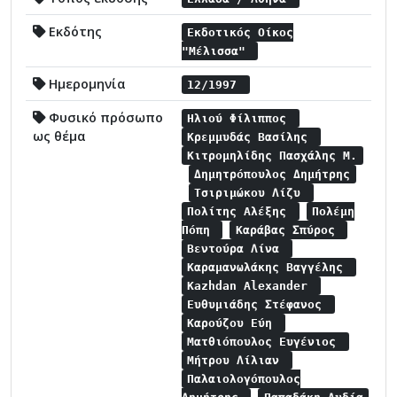
Εκδότης
Εκδοτικός Οίκος
"Μέλισσα"
Ημερομηνία
12/1997
Φυσικό πρόσωπο
Ηλιού Φίλιππος
ως θέμα
Κρεμμυδάς Βασίλης
Κιτρομηλίδης Πασχάλης Μ.
Δημητρόπουλος Δημήτρης
Τσιριμώκου Λίζυ
Πολίτης Αλέξης
Πολέμη
Πόπη
Καράβας Σπύρος
Βεντούρα Λίνα
Καραμανωλάκης Βαγγέλης
Kazhdan Alexander
Ευθυμιάδης Στέφανος
Καρούζου Εύη
Ματθιόπουλος Ευγένιος
Μήτρου Λίλιαν
Παλαιολογόπουλος