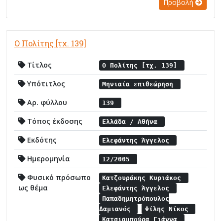
Προβολή
Ο Πολίτης [τχ. 139]
Τίτλος
Ο Πολίτης [τχ. 139]
Υπότιτλος
Μηνιαία επιθεώρηση
Αρ. φύλλου
139
Τόπος έκδοσης
Ελλάδα / Αθήνα
Εκδότης
Ελεφάντης Άγγελος
Ημερομηνία
12/2005
Φυσικό πρόσωπο
Κατζουράκης Κυριάκος
ως θέμα
Ελεφάντης Άγγελος
Παπαδημητρόπουλος
Δαμιανός
Φίλης Νίκος
Κατσιαμπούρα Γιάννα