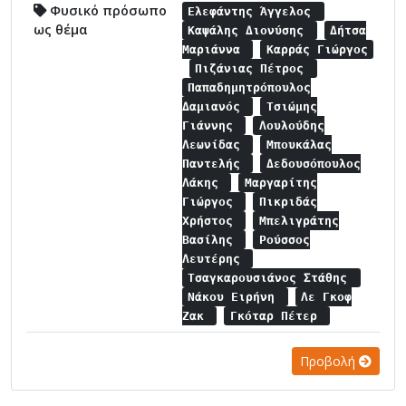
Φυσικό πρόσωπο
Ελεφάντης Άγγελος
ως θέμα
Καψάλης Διονύσης
Δήτσα
Μαριάννα
Καρράς Γιώργος
Πιζάνιας Πέτρος
Παπαδημητρόπουλος
Δαμιανός
Τσιώμης
Γιάννης
Λουλούδης
Λεωνίδας
Μπουκάλας
Παντελής
Δεδουσόπουλος
Λάκης
Μαργαρίτης
Γιώργος
Πικριδάς
Χρήστος
Μπελιγράτης
Βασίλης
Ρούσσος
Λευτέρης
Τσαγκαρουσιάνος Στάθης
Νάκου Ειρήνη
Λε Γκοφ
Ζακ
Γκόταρ Πέτερ
Προβολή