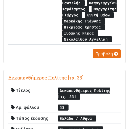
Παντελής
Παπαγεωργίου
Χαράλαμπος
Μαργαρίτης
Γιώργος
Κιντή Βάσω
Μαρκάκης Γιάννης
Πικριδάς Χρήστος
Ξυδάκης Νίκος
Νικολαΐδου Αγγελική
Προβολή
Δεκαπενθήμερος Πολίτης [τχ. 33]
Τίτλος
Δεκαπενθήμερος Πολίτης
[τχ. 33]
Αρ. φύλλου
33
Τόπος έκδοσης
Ελλάδα / Αθήνα