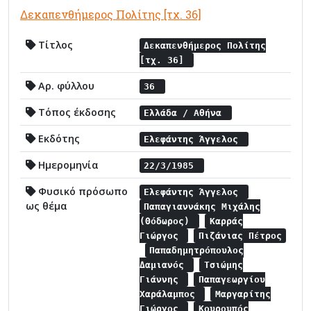
Δεκαπενθήμερος Πολίτης [τχ. 36]
Τίτλος
Δεκαπενθήμερος Πολίτης
[τχ. 36]
Αρ. φύλλου
36
Τόπος έκδοσης
Ελλάδα / Αθήνα
Εκδότης
Ελεφάντης Άγγελος
Ημερομηνία
22/3/1985
Φυσικό πρόσωπο
Ελεφάντης Άγγελος
ως θέμα
Παπαγιαννάκης Μιχάλης
(Θόδωρος)
Καρράς
Γιώργος
Πιζάνιας Πέτρος
Παπαδημητρόπουλος
Δαμιανός
Τσιώμης
Γιάννης
Παπαγεωργίου
Χαράλαμπος
Μαργαρίτης
Γιώργος
Κουρουπός