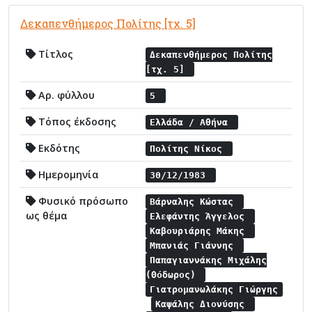
Δεκαπενθήμερος Πολίτης [τχ. 5]
Τίτλος
Δεκαπενθήμερος Πολίτης
[τχ. 5]
Αρ. φύλλου
5
Τόπος έκδοσης
Ελλάδα / Αθήνα
Εκδότης
Πολίτης Νίκος
Ημερομηνία
30/12/1983
Φυσικό πρόσωπο
Βάρναλης Κώστας
ως θέμα
Ελεφάντης Άγγελος
Καβουριάρης Μάκης
Μπανιάς Γιάννης
Παπαγιαννάκης Μιχάλης
(Θόδωρος)
Γιατρομανωλάκης Γιώργης
Καψάλης Διονύσης