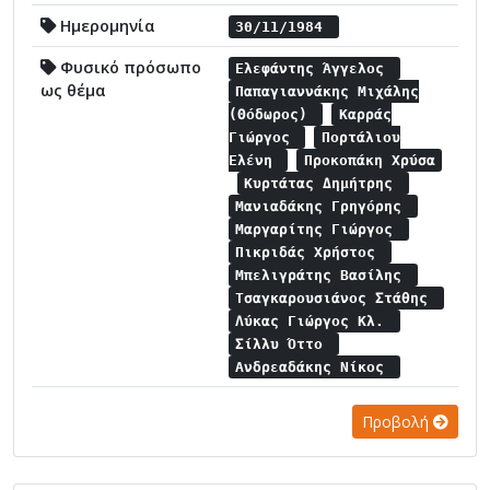
Ημερομηνία
30/11/1984
Φυσικό πρόσωπο
Ελεφάντης Άγγελος
ως θέμα
Παπαγιαννάκης Μιχάλης
(Θόδωρος)
Καρράς
Γιώργος
Πορτάλιου
Ελένη
Προκοπάκη Χρύσα
Κυρτάτας Δημήτρης
Μανιαδάκης Γρηγόρης
Μαργαρίτης Γιώργος
Πικριδάς Χρήστος
Μπελιγράτης Βασίλης
Τσαγκαρουσιάνος Στάθης
Λύκας Γιώργος Κλ.
Σίλλυ Όττο
Ανδρεαδάκης Νίκος
Προβολή