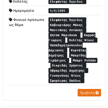
Εκδότης
Ελεφάντης Άγγελος
Ημερομηνία
5/4/1985
Φυσικό πρόσωπο
Ελεφάντης Άγγελος
ως θέμα
Καβουριάρης Μάκης
Μανιτάκης Αντώνης
Δήτσα Μαριάννα
Καρράς
Γιώργος
Πολίτης Νίκος
Παπαδημητρόπουλος
Δαμιανός
Κυρτάτας
Δημήτρης
Μακρίδης
Γεράσιμος
Μπαρτ Ρολλάν
Πικριδάς Χρήστος
Αβραμίδης Δημήτρης
Γουσγούνης Νίκος
Σφυρόερας Παύλος
Προβολή