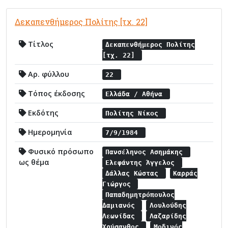
Δεκαπενθήμερος Πολίτης [τχ. 22]
Τίτλος
Δεκαπενθήμερος Πολίτης
[τχ. 22]
Αρ. φύλλου
22
Τόπος έκδοσης
Ελλάδα / Αθήνα
Εκδότης
Πολίτης Νίκος
Ημερομηνία
7/9/1984
Φυσικό πρόσωπο
Πανσέληνος Ασημάκης
ως θέμα
Ελεφάντης Άγγελος
Δάλλας Κώστας
Καρράς
Γιώργος
Παπαδημητρόπουλος
Δαμιανός
Λουλούδης
Λεωνίδας
Λαζαρίδης
Χρύσανθος
Μοδινός