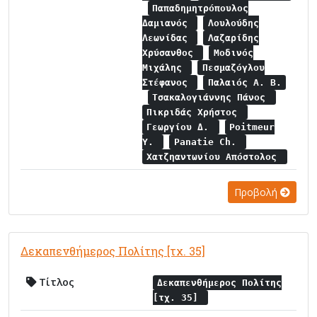
Παπαδημητρόπουλος
Δαμιανός
Λουλούδης
Λεωνίδας
Λαζαρίδης
Χρύσανθος
Μοδινός
Μιχάλης
Πεσμαζόγλου
Στέφανος
Παλαιός Α. Β.
Τσακαλογιάννης Πάνος
Πικριδάς Χρήστος
Γεωργίου Δ.
Poitmeur
Y.
Panatie Ch.
Χατζηαντωνίου Απόστολος
Προβολή
Δεκαπενθήμερος Πολίτης [τχ. 35]
Τίτλος
Δεκαπενθήμερος Πολίτης
[τχ. 35]