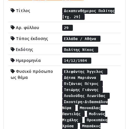
Τίτλος
Δεκαπενθήμερος Πολίτης
[τχ. 29]
Αρ. φύλλου
29
Τόπος έκδοσης
Ελλάδα / Αθήνα
Εκδότης
Πολίτης Νίκος
Ημερομηνία
14/12/1984
Φυσικό πρόσωπο
Ελεφάντης Άγγελος
ως θέμα
Δήτσα Μαριάννα
Πιζάνιας Πέτρος
Τσιώμης Γιάννης
Λουλούδης Λεωνίδας
Σκουτέρη-Διδασκάλου
Νόρα
Μπουκάλας
Παντελής
Μοδινός
Μιχάλης
Προκοπάκη
Χρύσα
Μπασάκος