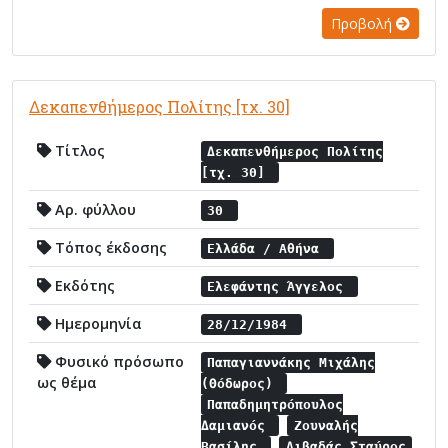
Προβολή
Δεκαπενθήμερος Πολίτης [τχ. 30]
Τίτλος
Δεκαπενθήμερος Πολίτης
[τχ. 30]
Αρ. φύλλου
30
Τόπος έκδοσης
Ελλάδα / Αθήνα
Εκδότης
Ελεφάντης Άγγελος
Ημερομηνία
28/12/1984
Φυσικό πρόσωπο
Παπαγιαννάκης Μιχάλης
ως θέμα
(Θόδωρος)
Παπαδημητρόπουλος
Δαμιανός
Ζουναλής
Βασίλης
Λιβαδάς Σταύρος