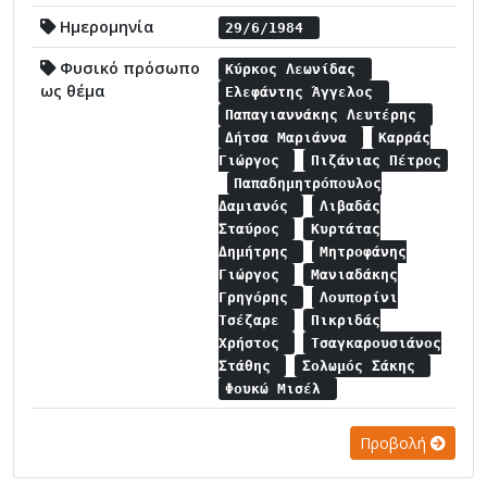
Ημερομηνία
29/6/1984
Φυσικό πρόσωπο
Κύρκος Λεωνίδας
ως θέμα
Ελεφάντης Άγγελος
Παπαγιαννάκης Λευτέρης
Δήτσα Μαριάννα
Καρράς
Γιώργος
Πιζάνιας Πέτρος
Παπαδημητρόπουλος
Δαμιανός
Λιβαδάς
Σταύρος
Κυρτάτας
Δημήτρης
Μητροφάνης
Γιώργος
Μανιαδάκης
Γρηγόρης
Λουπορίνι
Τσέζαρε
Πικριδάς
Χρήστος
Τσαγκαρουσιάνος
Στάθης
Σολωμός Σάκης
Φουκώ Μισέλ
Προβολή