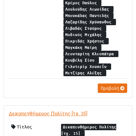
Κρέμος Παύλος
Λουλούδης Λεωνίδας
Μπουκάλας Παντελής
Λαζαρίδης Χρύσανθος
Λιβαδάς Σταύρος
Μοδινός Μιχάλης
Πικριδάς Χρήστος
Μαγκάκη Μαίρη
Λεονταρίτη Κλεοπάτρα
Κουβέλη Σίσυ
Γιλντερίμ Χουσεΐν
Μετζίρης Αλέξης
Προβολή
Δεκαπενθήμερος Πολίτης [τχ. 15]
Τίτλος
Δεκαπενθήμερος Πολίτης
[τχ. 15]