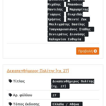
Μιχάλης
Μπασάκος
Παντελής
Μαργαρίτης
Γιώργος
Πικριδάς
Χρήστος
Μπιντέ Ζακ
Μπελιγράτης Βασίλης
Τσαγκαρουσιάνος Στάθης
Βενιεράτος Διονύσης
Καλυμνίου Ευθυμία
Προβολή
Δεκαπενθήμερος Πολίτης [τχ. 27]
Τίτλος
Δεκαπενθήμερος Πολίτης
[τχ. 27]
Αρ. φύλλου
27
Τόπος έκδοσης
Ελλάδα / Αθήνα