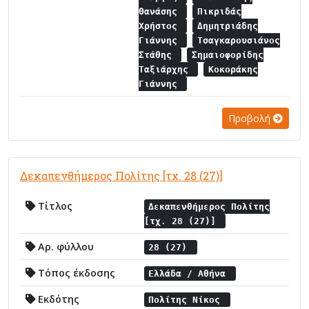
Θανάσης
Πικριδάς
Χρήστος
Δημητριάδης
Γιάννης
Τσαγκαρουσιάνος
Στάθης
Σημαιοφορίδης
Ταξιάρχης
Κοκοράκης
Γιάννης
Προβολή
Δεκαπενθήμερος Πολίτης [τχ. 28 (27)]
Τίτλος
Δεκαπενθήμερος Πολίτης
[τχ. 28 (27)]
Αρ. φύλλου
28 (27)
Τόπος έκδοσης
Ελλάδα / Αθήνα
Εκδότης
Πολίτης Νίκος