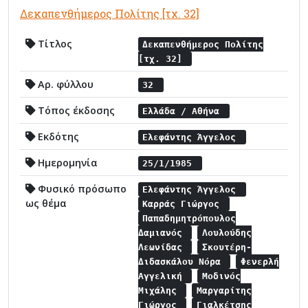
Δεκαπενθήμερος Πολίτης [τχ. 32]
Τίτλος
Δεκαπενθήμερος Πολίτης
[τχ. 32]
Αρ. φύλλου
32
Τόπος έκδοσης
Ελλάδα / Αθήνα
Εκδότης
Ελεφάντης Άγγελος
Ημερομηνία
25/1/1985
Φυσικό πρόσωπο
Ελεφάντης Άγγελος
ως θέμα
Καρράς Γιώργος
Παπαδημητρόπουλος
Δαμιανός
Λουλούδης
Λεωνίδας
Σκουτέρη-
Διδασκάλου Νόρα
Φενερλή
Αγγελική
Μοδινός
Μιχάλης
Μαργαρίτης
Γιώργος
Γιαλκέτσης