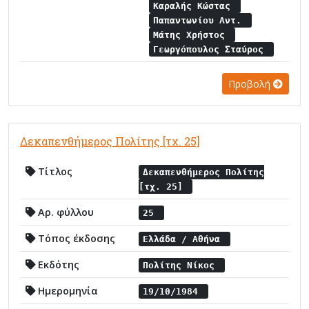
Καραλής Κώστας
Παπαντωνίου Αντ.
Μάτης Χρήστος
Γεωργόπουλος Σταύρος
Προβολή
Δεκαπενθήμερος Πολίτης [τχ. 25]
Τίτλος
Δεκαπενθήμερος Πολίτης
[τχ. 25]
Αρ. φύλλου
25
Τόπος έκδοσης
Ελλάδα / Αθήνα
Εκδότης
Πολίτης Νίκος
Ημερομηνία
19/10/1984