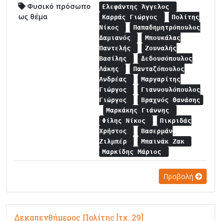
Φυσικό πρόσωπο
Ελεφάντης Άγγελος
ως θέμα
Καρράς Γιώργος
Πολίτης
Νίκος
Παπαδημητρόπουλος
Δαμιανός
Μπουκάλας
Παντελής
Ζουναλής
Βασίλης
Δεδουσόπουλος
Λάκης
Πανταζόπουλος
Ανδρέας
Μαργαρίτης
Γιώργος
Γιαννουλόπουλος
Γιώργος
Βραχνός Θανάσης
Μαρκάκης Γιάννης
Φίλης Νίκος
Πικριδάς
Χρήστος
Βασερμάν
Ζιλμπέρ
Μπαινάκ Ζακ
Μαρκίδης Μάριος
Προβολή
Δεκαπενθήμερος Πολίτης [τχ. 29]