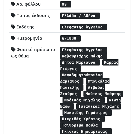
Αρ. φύλλου
99
Τόπος έκδοσης
Ελλάδα / Αθήνα
Εκδότης
Ελεφάντης Άγγελος
Ημερομηνία
6/1989
Φυσικό πρόσωπο
Ελεφάντης Άγγελος
ως θέμα
Καβουριάρης Μάκης
Δήτσα Μαριάννα
Καρράς
Γιώργος
Παπαδημητρόπουλος
Δαμιανός
Μπουκάλας
Παντελής
Λιβαδάς
Σταύρος
Νούτσος Μπάμπης
Μοδινός Μιχάλης
Κιντή
Βάσω
Τσιανίκας Μιχάλης
Μακρίδης Γεράσιμος
Πικριδάς Χρήστος
Τσινόρεμα Βούλα
Γκίνιας Βησσαρίωνας