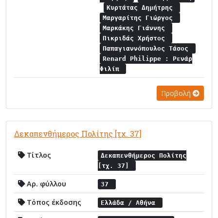
Κυρτάτας Δημήτρης
Μαργαρίτης Γιώργος
Μαρκάκης Γιάννης
Πικριδάς Χρήστος
Παπαγιαννόπουλος Τάσος
Renard Philippe : Ρενάρ
Φιλίπ
Προβολή
Δεκαπενθήμερος Πολίτης [τχ. 37]
Τίτλος
Δεκαπενθήμερος Πολίτης
[τχ. 37]
Αρ. φύλλου
37
Τόπος έκδοσης
Ελλάδα / Αθήνα