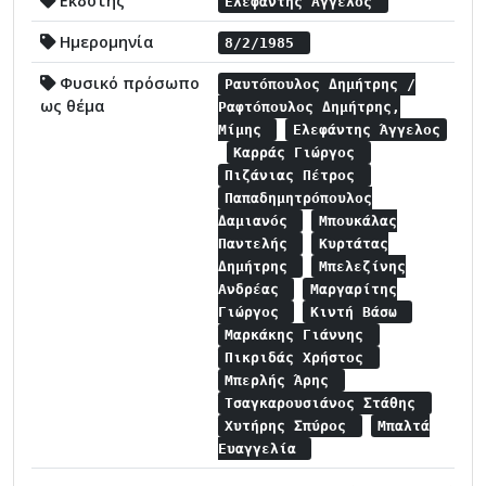
Εκδότης
Ελεφάντης Άγγελος
Ημερομηνία
8/2/1985
Φυσικό πρόσωπο
Ραυτόπουλος Δημήτρης /
ως θέμα
Ραφτόπουλος Δημήτρης,
Μίμης
Ελεφάντης Άγγελος
Καρράς Γιώργος
Πιζάνιας Πέτρος
Παπαδημητρόπουλος
Δαμιανός
Μπουκάλας
Παντελής
Κυρτάτας
Δημήτρης
Μπελεζίνης
Ανδρέας
Μαργαρίτης
Γιώργος
Κιντή Βάσω
Μαρκάκης Γιάννης
Πικριδάς Χρήστος
Μπερλής Άρης
Τσαγκαρουσιάνος Στάθης
Χυτήρης Σπύρος
Μπαλτά
Ευαγγελία