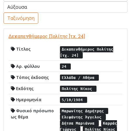
Ταξινόμηση
Δεκαπενθήμερος Πολίτης [τχ. 24]
Τίτλος
Δεκαπενθήμερος Πολίτης
[τχ. 24]
Αρ. φύλλου
24
Τόπος έκδοσης
Ελλάδα / Αθήνα
Εκδότης
Πολίτης Νίκος
Ημερομηνία
5/10/1984
Φυσικό πρόσωπο
Μαρωνίτης Δημήτρης
ως θέμα
Ελεφάντης Άγγελος
Δήτσα Μαριάννα
Καρράς
Γιώργος
Πολίτης Νίκος