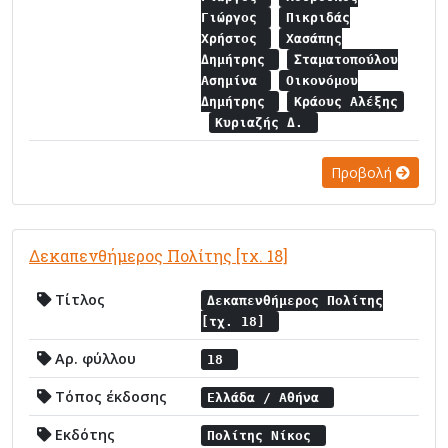
Γιώργος
Πικριδάς
Χρήστος
Χασάπης
Δημήτρης
Σταματοπούλου
Ασημίνα
Οικονόμου
Δημήτρης
Κράους Αλέξης
Κυριαζής Δ.
Προβολή
Δεκαπενθήμερος Πολίτης [τχ. 18]
Τίτλος
Δεκαπενθήμερος Πολίτης
[τχ. 18]
Αρ. φύλλου
18
Τόπος έκδοσης
Ελλάδα / Αθήνα
Εκδότης
Πολίτης Νίκος