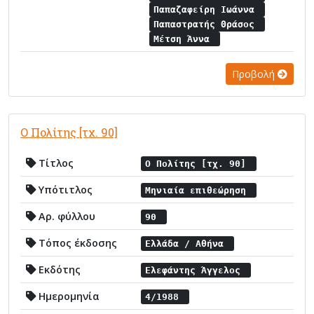
Παπαζαφείρη Ιωάννα
Παπαστρατής Θράσος
Μέτση Άννα
Προβολή
Ο Πολίτης [τχ. 90]
Τίτλος
Ο Πολίτης [τχ. 90]
Υπότιτλος
Μηνιαία επιθεώρηση
Αρ. φύλλου
90
Τόπος έκδοσης
Ελλάδα / Αθήνα
Εκδότης
Ελεφάντης Άγγελος
Ημερομηνία
4/1988