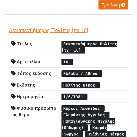
Προβολή
Δεκαπενθήμερος Πολίτης [τχ. 16]
Τίτλος
Δεκαπενθήμερος Πολίτης
[τχ. 16]
Αρ. φύλλου
16
Τόπος έκδοσης
Ελλάδα / Αθήνα
Εκδότης
Πολίτης Νίκος
Ημερομηνία
1/6/1984
Φυσικό πρόσωπο
Κύρκος Λεωνίδας
ως θέμα
Ελεφάντης Άγγελος
Παπαγιαννάκης Μιχάλης
(Θόδωρος)
Καρράς
Γιώργος
Πιζάνιας Πέτρος