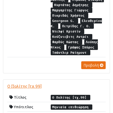
Κυρτάτας Δημήτρης
Μαργαρίτης Γιώργος
Πικριδάς Χρήστος
Georgeon G.
Ελευθερίου
Κ.
Πετρίδης Γ. Ο.
Ντελφί Κριστίν
Κούζνιεβιτς Αντρέι
Φαρδύς Κώστας
Λούπης
Νίκος
Γράψας Σπύρος
Τσάντλερ Ραίημοντ
Προβολή
Ο Πολίτης [τχ.99]
Τίτλος
Ο Πολίτης [τχ.99]
Υπότιτλος
Μηνιαία επιθεώρηση