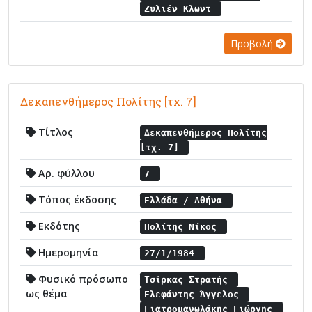
Ζυλιέν Κλωντ
Προβολή
Δεκαπενθήμερος Πολίτης [τχ. 7]
Τίτλος
Δεκαπενθήμερος Πολίτης
[τχ. 7]
Αρ. φύλλου
7
Τόπος έκδοσης
Ελλάδα / Αθήνα
Εκδότης
Πολίτης Νίκος
Ημερομηνία
27/1/1984
Φυσικό πρόσωπο
Τσίρκας Στρατής
ως θέμα
Ελεφάντης Άγγελος
Γιατρομανωλάκης Γιώργης