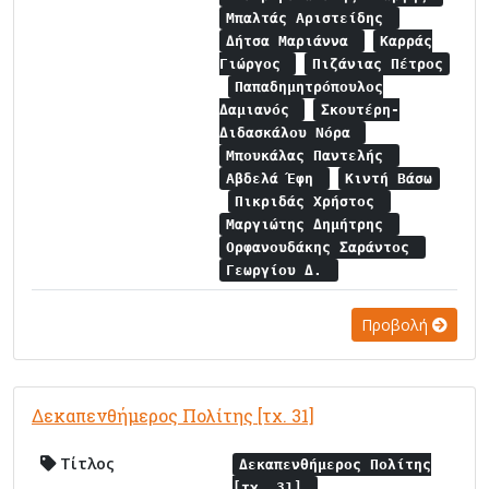
Μπαλτάς Αριστείδης
Δήτσα Μαριάννα
Καρράς
Γιώργος
Πιζάνιας Πέτρος
Παπαδημητρόπουλος
Δαμιανός
Σκουτέρη-
Διδασκάλου Νόρα
Μπουκάλας Παντελής
Αβδελά Έφη
Κιντή Βάσω
Πικριδάς Χρήστος
Μαργιώτης Δημήτρης
Ορφανουδάκης Σαράντος
Γεωργίου Δ.
Προβολή
Δεκαπενθήμερος Πολίτης [τχ. 31]
Τίτλος
Δεκαπενθήμερος Πολίτης
[τχ. 31]