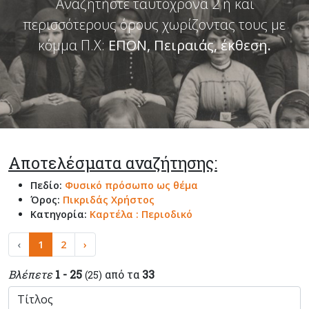
Αναζητήστε ταυτόχρονα 2 ή και
περισσότερους όρους χωρίζοντας τους με
κόμμα Π.Χ:
ΕΠΟΝ, Πειραιάς, έκθεση
.
Αποτελέσματα αναζήτησης:
Πεδίο:
Φυσικό πρόσωπο ως θέμα
Όρος:
Πικριδάς Χρήστος
Κατηγορία:
Καρτέλα : Περιοδικό
‹
1
2
›
Βλέπετε
1 - 25
από τα
33
(25)