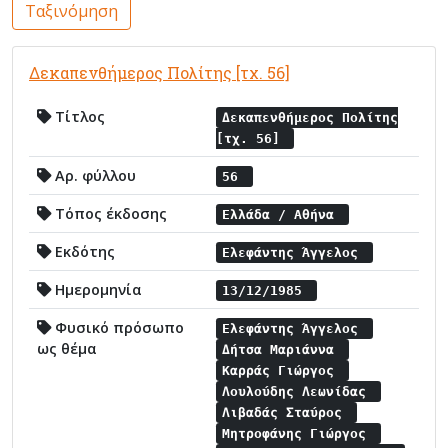
Ταξινόμηση
Δεκαπενθήμερος Πολίτης [τχ. 56]
Τίτλος
Δεκαπενθήμερος Πολίτης
[τχ. 56]
Αρ. φύλλου
56
Τόπος έκδοσης
Ελλάδα / Αθήνα
Εκδότης
Ελεφάντης Άγγελος
Ημερομηνία
13/12/1985
Φυσικό πρόσωπο
Ελεφάντης Άγγελος
ως θέμα
Δήτσα Μαριάννα
Καρράς Γιώργος
Λουλούδης Λεωνίδας
Λιβαδάς Σταύρος
Μητροφάνης Γιώργος