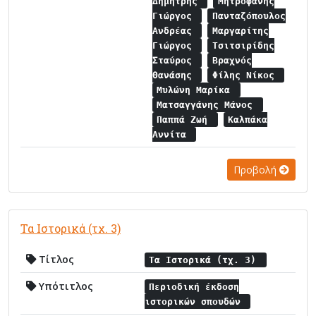
Δημήτρης
Μητροφάνης
Γιώργος
Πανταζόπουλος
Ανδρέας
Μαργαρίτης
Γιώργος
Τσιτσιρίδης
Σταύρος
Βραχνός
Θανάσης
Φίλης Νίκος
Μυλώνη Μαρίκα
Ματσαγγάνης Μάνος
Παππά Ζωή
Καλπάκα
Αννίτα
Προβολή
Τα Ιστορικά (τχ. 3)
Τίτλος
Τα Ιστορικά (τχ. 3)
Υπότιτλος
Περιοδική έκδοση
ιστορικών σπουδών