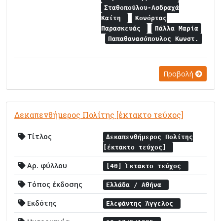
Σταθοπούλου-Ασδραχά
Καίτη
Κονόρτας
Παρασκευάς
Πάλλα Μαρία
Παπαθανασόπουλος Κωνστ.
Προβολή
Δεκαπενθήμερος Πολίτης [έκτακτο τεύχος]
Τίτλος
Δεκαπενθήμερος Πολίτης
[έκτακτο τεύχος]
Αρ. φύλλου
[40] Έκτακτο τεύχος
Τόπος έκδοσης
Ελλάδα / Αθήνα
Εκδότης
Ελεφάντης Άγγελος