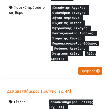
Φυσικό πρόσωπο
Ελεφάντης Άγγελος
ως θέμα
Οικονόμου Γιώργος
Δήτσα Μαριάννα
Πιζάνιας Πέτρος
Μητροφάνης Γιώργος
Πανταζόπουλος Ανδρέας
Σταμάτης Κώστας
Παρασκευόπουλος Θόδωρος
Ρούσσος Λευτέρης
Άντριους Κέβιν
Λάζος
Χρήστος
Προβολή
Δεκαπενθήμερος Πολίτης [τχ. 44]
Τίτλος
Δεκαπενθήμερος Πολίτης
[τχ. 44]