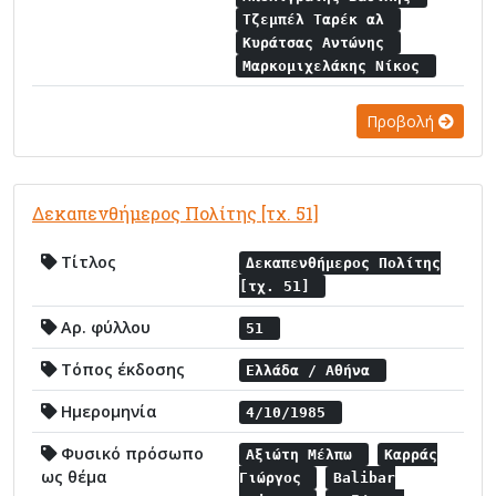
Τζεμπέλ Ταρέκ αλ
Κυράτσας Αντώνης
Μαρκομιχελάκης Νίκος
Προβολή
Δεκαπενθήμερος Πολίτης [τχ. 51]
Τίτλος
Δεκαπενθήμερος Πολίτης
[τχ. 51]
Αρ. φύλλου
51
Τόπος έκδοσης
Ελλάδα / Αθήνα
Ημερομηνία
4/10/1985
Φυσικό πρόσωπο
Αξιώτη Μέλπω
Καρράς
ως θέμα
Γιώργος
Balibar