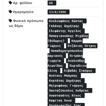
Αρ. φύλλου
68
Ημερομηνία
13/6/1986
Φυσικό πρόσωπο
Κουλουφάκος Κώστας
ως θέμα
Γαλάνης Δημήτρης
Ελεφάντης Άγγελος
Παπαγιαννάκης Μιχάλης
(Θόδωρος)
Καρράς
Γιώργος
Πιζάνιας Πέτρος
Παπαδημητρόπουλος
Δαμιανός
Πετράκη
Γεωργία
Λουλούδης
Λεωνίδας
Πορτάλιου
Ελένη
Λιβαδάς Σταύρος
Νούτσος Μπάμπης
Κυρτάτας Δημήτρης
Μητροφάνης Γιώργος
Πανταζόπουλος Ανδρέας
Αναστασάτος Νίκος
Καφέτση Άννα
Λαμπριανίδης Λόης