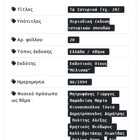
Τίτλος
Τα Ιστορικά (τχ. 20)
Υπότιτλος
Περιοδική έκδοση
ιστορικών σπουδών
Αρ. φύλλου
20
Τόπος έκδοσης
Ελλάδα / Αθήνα
Εκδότης
Εκδοτικός Οίκος
"Μέλισσα"
Ημερομηνία
06/1994
Φυσικό πρόσωπο
Μητροφάνης Γιώργος
ως θέμα
Παραδείση Μαρία
Κιουσοπούλου Τόνια
Δημητρόπουλος Δημήτρης
Πολίτης Αλέξης
Κρητικός Θεόδωρος
Καλλιβρετάκης Λεωνίδας
Πολέμη Πόπη
Ζέη