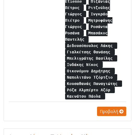
Etienne
Πιζάνιας
Πέτρος
Ριτζούλης
Γιώργος
Ινγκράο
Πιέτρο
Μητροφάνης
Γιώργος
Ροσάντα
Ροσάνα
Μπασάκος
Παντελής
Δεδουσόπουλος Λάκης
Γιαλκέτσης Θανάσης
Μπελιγράτης Βασίλης
Ξυδάκης Νίκος
Οικονόμου Δημήτρης
Ναπολιτάνο Τζόρτζιο
Κουσαθανάς Παναγιώτης
Ρόζα Αλμπέρτο Αζόρ
Καενάτσο Πάολα
Προβολή