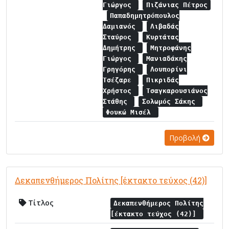
Γιώργος
Πιζάνιας Πέτρος
Παπαδημητρόπουλος
Δαμιανός
Λιβαδάς
Σταύρος
Κυρτάτας
Δημήτρης
Μητροφάνης
Γιώργος
Μανιαδάκης
Γρηγόρης
Λουπορίνι
Τσέζαρε
Πικριδάς
Χρήστος
Τσαγκαρουσιάνος
Στάθης
Σολωμός Σάκης
Φουκώ Μισέλ
Προβολή
Δεκαπενθήμερος Πολίτης [έκτακτο τεύχος (42)]
Τίτλος
Δεκαπενθήμερος Πολίτης
[έκτακτο τεύχος (42)]