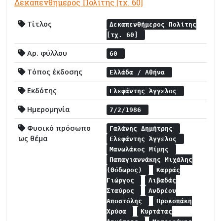
Δεκαπενθήμερος Πολίτης [τχ. 60]
Τίτλος
Δεκαπενθήμερος Πολίτης
[τχ. 60]
Αρ. φύλλου
60
Τόπος έκδοσης
Ελλάδα / Αθήνα
Εκδότης
Ελεφάντης Άγγελος
Ημερομηνία
7/2/1986
Φυσικό πρόσωπο
Γαλάνης Δημήτρης
ως θέμα
Ελεφάντης Άγγελος
Μανωλάκος Μίμης
Παπαγιαννάκης Μιχάλης
(Θόδωρος)
Καρράς
Γιώργος
Λιβαδάς
Σταύρος
Ανδρέου
Αποστόλης
Προκοπάκη
Χρύσα
Κυρτάτας