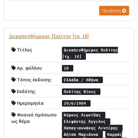
Προβολή
Δεκαπενθήμερος Πολίτης [τχ. 18]
Τίτλος
Δεκαπενθήμερος Πολίτης
[τχ. 18]
Αρ. φύλλου
18
Τόπος έκδοσης
Ελλάδα / Αθήνα
Εκδότης
Πολίτης Νίκος
Ημερομηνία
29/6/1984
Φυσικό πρόσωπο
Κύρκος Λεωνίδας
ως θέμα
Ελεφάντης Άγγελος
Παπαγιαννάκης Λευτέρης
Δήτσα Μαριάννα
Καρράς