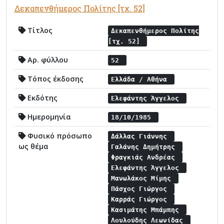
Δεκαπενθήμερος Πολίτης [τχ. 52]
Τίτλος
Δεκαπενθήμερος Πολίτης
[τχ. 52]
Αρ. φύλλου
52
Τόπος έκδοσης
Ελλάδα / Αθήνα
Εκδότης
Ελεφάντης Άγγελος
Ημερομηνία
18/10/1985
Φυσικό πρόσωπο
Δάλλας Γιάννης
ως θέμα
Γαλάνης Δημήτρης
Φραγκιάς Ανδρέας
Ελεφάντης Άγγελος
Μανωλάκος Μίμης
Πάσχος Γιώργος
Καρράς Γιώργος
Κασιμάτης Μπάμπης
Λουλούδης Λεωνίδας