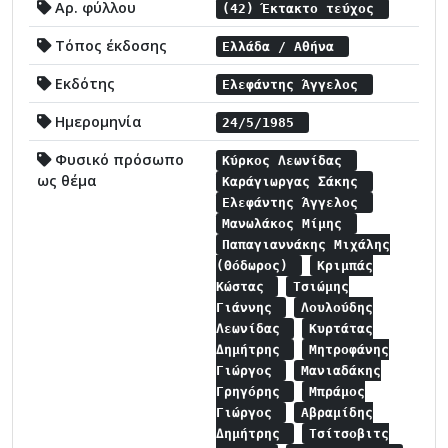
Αρ. φύλλου
(42) Έκτακτο τεύχος
Τόπος έκδοσης
Ελλάδα / Αθήνα
Εκδότης
Ελεφάντης Άγγελος
Ημερομηνία
24/5/1985
Φυσικό πρόσωπο
Κύρκος Λεωνίδας
ως θέμα
Καράγιωργας Σάκης
Ελεφάντης Άγγελος
Μανωλάκος Μίμης
Παπαγιαννάκης Μιχάλης
(Θόδωρος)
Κριμπάς
Κώστας
Τσιώμης
Γιάννης
Λουλούδης
Λεωνίδας
Κυρτάτας
Δημήτρης
Μητροφάνης
Γιώργος
Μανιαδάκης
Γρηγόρης
Μπράμος
Γιώργος
Αβραμίδης
Δημήτρης
Τσίτσοβιτς