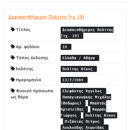
Δεκαπενθήμερος Πολίτης [τχ. 19]
Τίτλος
Δεκαπενθήμερος Πολίτης
[τχ. 19]
Αρ. φύλλου
19
Τόπος έκδοσης
Ελλάδα / Αθήνα
Εκδότης
Πολίτης Νίκος
Ημερομηνία
13/7/1984
Φυσικό πρόσωπο
Ελεφάντης Άγγελος
ως θέμα
Παπαγιαννάκης Μιχάλης
(Θόδωρος)
Μπαλτάς
Αριστείδης
Καρράς
Γιώργος
Πολίτης Νίκος
Πιζάνιας Πέτρος
Λουλούδης Λεωνίδας