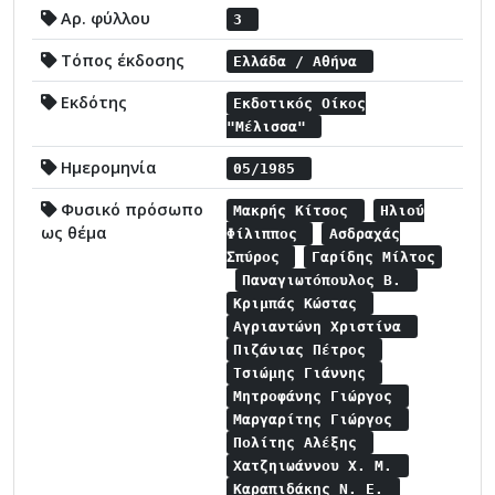
Αρ. φύλλου
3
Τόπος έκδοσης
Ελλάδα / Αθήνα
Εκδότης
Εκδοτικός Οίκος
"Μέλισσα"
Ημερομηνία
05/1985
Φυσικό πρόσωπο
Μακρής Κίτσος
Ηλιού
ως θέμα
Φίλιππος
Ασδραχάς
Σπύρος
Γαρίδης Μίλτος
Παναγιωτόπουλος Β.
Κριμπάς Κώστας
Αγριαντώνη Χριστίνα
Πιζάνιας Πέτρος
Τσιώμης Γιάννης
Μητροφάνης Γιώργος
Μαργαρίτης Γιώργος
Πολίτης Αλέξης
Χατζηιωάννου Χ. Μ.
Καραπιδάκης Ν. Ε.