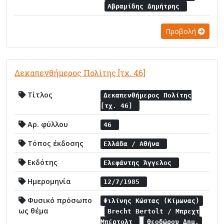
Αβραμίδης Δημήτρης
Προβολή
Δεκαπενθήμερος Πολίτης [τχ. 46]
Τίτλος
Δεκαπενθήμερος Πολίτης
[τχ. 46]
Αρ. φύλλου
46
Τόπος έκδοσης
Ελλάδα / Αθήνα
Εκδότης
Ελεφάντης Άγγελος
Ημερομηνία
12/7/1985
Φυσικό πρόσωπο
Φιλίνης Κώστας (Κίμωνας)
ως θέμα
Brecht Bertolt / Μπρεχτ
Μπέρτολτ
Θεοδώρου Δημ.