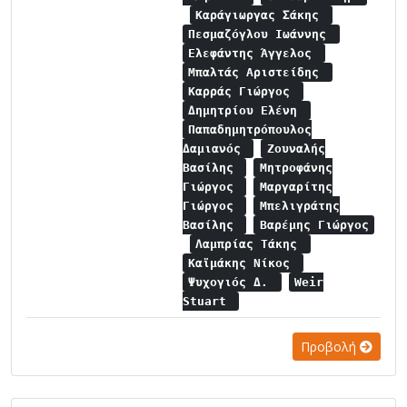
Καράγιωργας Σάκης
Πεσμαζόγλου Ιωάννης
Ελεφάντης Άγγελος
Μπαλτάς Αριστείδης
Καρράς Γιώργος
Δημητρίου Ελένη
Παπαδημητρόπουλος
Δαμιανός
Ζουναλής
Βασίλης
Μητροφάνης
Γιώργος
Μαργαρίτης
Γιώργος
Μπελιγράτης
Βασίλης
Βαρέμης Γιώργος
Λαμπρίας Τάκης
Καϊμάκης Νίκος
Ψυχογιός Δ.
Weir
Stuart
Προβολή