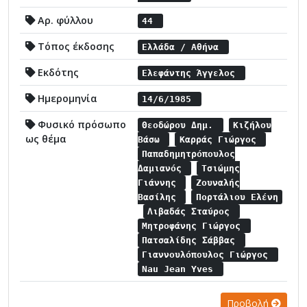
Αρ. φύλλου
44
Τόπος έκδοσης
Ελλάδα / Αθήνα
Εκδότης
Ελεφάντης Άγγελος
Ημερομηνία
14/6/1985
Φυσικό πρόσωπο
Θεοδώρου Δημ.
Κιζήλου
ως θέμα
Βάσω
Καρράς Γιώργος
Παπαδημητρόπουλος
Δαμιανός
Τσιώμης
Γιάννης
Ζουναλής
Βασίλης
Πορτάλιου Ελένη
Λιβαδάς Σταύρος
Μητροφάνης Γιώργος
Πατσαλίδης Σάββας
Γιαννουλόπουλος Γιώργος
Nau Jean Yves
Προβολή