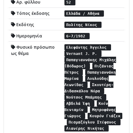
Αρ. φύλλου
52
Τόπος έκδοσης
Ελλάδα / Αθήνα
Εκδότης
Πολίτης Νίκος
Ημερομηνία
6-7/1982
Φυσικό πρόσωπο
Ελεφάντης Άγγελος
ως θέμα
Vernant J. P.
Παπαγιαννάκης Μιχάλης
(Θόδωρος)
Πιζάνιας
Πέτρος
Παπαγιαννάκη
Μαρίνα
Λουλούδης
Λεωνίδας
Σκουτέρη-
Διδασκάλου Νόρα
Νούτσος Μπάμπης
Αβδελά Έφη
Κοέν
Βενιαμίν
Μητροφάνης
Γιώργος
Κουρόν Γιάζεκ
Πεσμαζόγλου Στέφανος
Λιανέρης Νικήτας