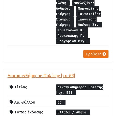
Ελένη
Μπελεζίνης
Ανδρέας
Μαργαρίτης
Γιώργος
Τσιτσιρίδης
Σταύρος
Ιωαννίδης
Γιώργος
Μπένος Στ.
Κομίτογλου Κ.
Προκοπάκης Γ.
Γρηγορίου Μιχ.
Προβολή
Δεκαπενθήμερος Πολίτης [τχ. 55]
Τίτλος
Δεκαπενθήμερος Πολίτης
[τχ. 55]
Αρ. φύλλου
55
Τόπος έκδοσης
Ελλάδα / Αθήνα