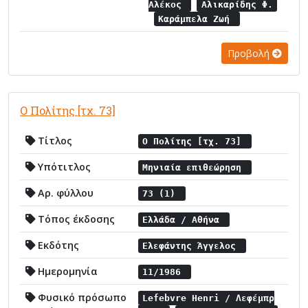
Αλέκος
Αλικαρίδης Φ.
Καράμπελα Ζωή
Προβολή
Ο Πολίτης [τχ. 73]
Τίτλος
Ο Πολίτης [τχ. 73]
Υπότιτλος
Μηνιαία επιθεώρηση
Αρ. φύλλου
73 (1)
Τόπος έκδοσης
Ελλάδα / Αθήνα
Εκδότης
Ελεφάντης Άγγελος
Ημερομηνία
11/1986
Φυσικό πρόσωπο
Lefebvre Henri / Λεφέμπρ