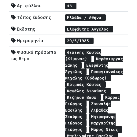
Αρ. φύλλου
43
Τόπος έκδοσης
Ελλάδα / Αθήνα
Εκδότης
Ελεφάντης Άγγελος
Ημερομηνία
29/5/1985
Φυσικό πρόσωπο
Φιλίνης Κώστας
ως θέμα
(Κίμωνας)
Καράγιωργας
Σάκης
Ελεφάντης
Άγγελος
Παπαγιαννάκης
Μιχάλης (Θόδωρος)
Κριμπάς Κώστας
Καψάλης Διονύσης
Κιζήλου Βάσω
Καρράς
Γιώργος
Ζουναλής
Βασίλης
Λιβαδάς
Σταύρος
Μητροφάνης
Γιώργος
Μαργαρίτης
Γιώργος
Μώρος Νίκος
Μπελιγράτης Βασίλης