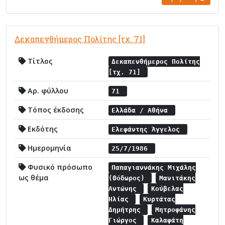
Δεκαπενθήμερος Πολίτης [τχ. 71]
Τίτλος
Δεκαπενθήμερος Πολίτης
[τχ. 71]
Αρ. φύλλου
71
Τόπος έκδοσης
Ελλάδα / Αθήνα
Εκδότης
Ελεφάντης Άγγελος
Ημερομηνία
25/7/1986
Φυσικό πρόσωπο
Παπαγιαννάκης Μιχάλης
ως θέμα
(Θόδωρος)
Μανιτάκης
Αντώνης
Κούβελας
Ηλίας
Κυρτάτας
Δημήτρης
Μητροφάνης
Γιώργος
Καλαφάτη