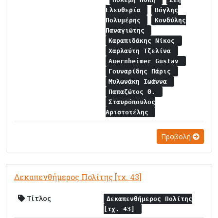
Ελευθερία
Βόγλης
Πολυμέρης
Κονδύλης
Παναγιώτης
Καραπιδάκης Νίκος
Χαρλαύτη Τζελίνα
Auernheimer Gustav
Γουναρίδης Πάρις
Μυλωνάκη Ιωάννα
Παπαζώτος Θ.
Σταυρόπουλος
Αριστοτέλης
Προβολή
Δεκαπενθήμερος Πολίτης [τχ. 43]
Τίτλος
Δεκαπενθήμερος Πολίτης
[τχ. 43]