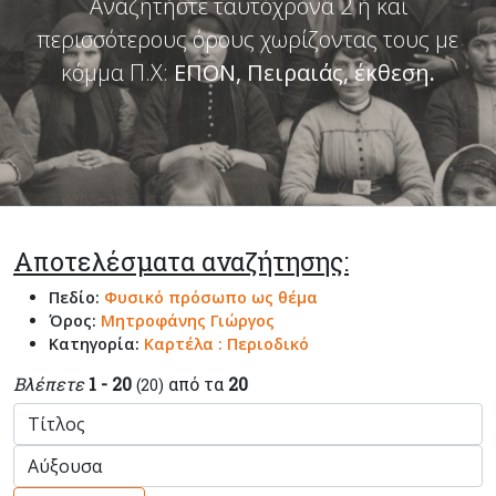
Αναζητήστε ταυτόχρονα 2 ή και
περισσότερους όρους χωρίζοντας τους με
κόμμα Π.Χ:
ΕΠΟΝ, Πειραιάς, έκθεση
.
Αποτελέσματα αναζήτησης:
Πεδίο:
Φυσικό πρόσωπο ως θέμα
Όρος:
Μητροφάνης Γιώργος
Κατηγορία:
Καρτέλα : Περιοδικό
Βλέπετε
1 - 20
από τα
20
(20)