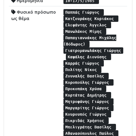
Ημερομηνία
10-17/5/1985
Φυσικό πρόσωπο
Παππάς Γιώργος
ως θέμα
Κατζουράκης Κυριάκος
Ελεφάντης Άγγελος
Μανωλάκος Μίμης
Παπαγιαννάκης Μιχάλης
(Θόδωρος)
Γιατρομανωλάκης Γιώργης
Καψάλης Διονύσης
Καρράς Γιώργος
Πολίτης Νίκος
Ζουναλής Βασίλης
Κοροπούλης Γιώργος
Προκοπάκη Χρύσα
Κυρτάτας Δημήτρης
Μητροφάνης Γιώργος
Μαργαρίτης Γιώργος
Κουρουπός Γιώργος
Πικριδάς Χρήστος
Μπελιγράτης Βασίλης
Αθανασόπουλος Παύλος