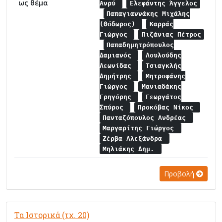
ως θέμα
Ανρύ
Ελεφάντης Άγγελος
Παπαγιαννάκης Μιχάλης
(Θόδωρος)
Καρράς
Γιώργος
Πιζάνιας Πέτρος
Παπαδημητρόπουλος
Δαμιανός
Λουλούδης
Λεωνίδας
Τσιαγκλής
Δημήτρης
Μητροφάνης
Γιώργος
Μανιαδάκης
Γρηγόρης
Γεωργάτος
Σπύρος
Προκόβας Νίκος
Πανταζόπουλος Ανδρέας
Μαργαρίτης Γιώργος
Ζέρβα Αλεξάνδρα
Μηλιάκης Δημ.
Προβολή
Τα Ιστορικά (τχ. 20)