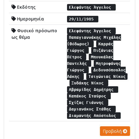
Εκδότης
Ελεφάντης Άγγελος
Ημερομηνία
29/11/1985
Φυσικό πρόσωπο
Ελεφάντης Άγγελος
ως θέμα
Παπαγιαννάκης Μιχάλης
(Θόδωρος)
Καρράς
Γιώργος
Πιζάνιας
Πέτρος
Μπουκάλας
Παντελής
Μητροφάνης
Γιώργος
Δεδουσόπουλος
Λάκης
Τσιγώνιας Νίκος
Ξυδάκης Νίκος
Αβραμίδης Δημήτρης
Καπάκος Σταύρος
Σχίζας Γιάννης
Δαμιανάκος Στάθης
Διαμαντής Απόστολος
Προβολή