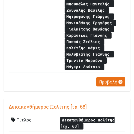
Μπουκάλας Παντελής
Ζουναλής Βασίλης
Μητροφάνης Γιώργος
Μανιαδάκης Γρηγόρης
Γιαλκέτσης Θανάσης
Καρανίκας Γιάννης
Παππάς Στέλιος
Καλέτζης Πάρις
Μολυβιάτης Γιάννης
Τρεντίν Μπρούνο
Μάγκρι Λούτσιο
Προβολή
Δεκαπενθήμερος Πολίτης [τχ. 68]
Τίτλος
Δεκαπενθήμερος Πολίτης
[τχ. 68]