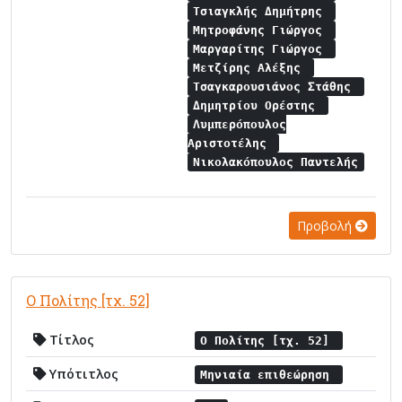
Τσιαγκλής Δημήτρης
Μητροφάνης Γιώργος
Μαργαρίτης Γιώργος
Μετζίρης Αλέξης
Τσαγκαρουσιάνος Στάθης
Δημητρίου Ορέστης
Λυμπερόπουλος
Αριστοτέλης
Νικολακόπουλος Παντελής
Προβολή
Ο Πολίτης [τχ. 52]
Τίτλος
Ο Πολίτης [τχ. 52]
Υπότιτλος
Μηνιαία επιθεώρηση