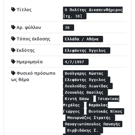
Τίτλος
Ο Πολίτης Δεκαπενθήμερος
[τχ. 38]
Αρ. φύλλου
38
Τόπος έκδοσης
Ελλάδα / Αθήνα
Εκδότης
Ελεφάντης Άγγελος
Ημερομηνία
4/7/1997
Φυσικό πρόσωπο
Βούλγαρης Κώστας
ως θέμα
Ελεφάντης Άγγελος
Λουλούδης Λεωνίδας
Ζουναλής Βασίλης
Κιντή Βάσω
Τσιανίκας
Μιχάλης
Φαράκλας
Γιώργος
Θεοτοκάς Νίκος
Μπουρνάζος Στρατής
Παναγιωτόπουλος Παναγής
Βιρβιδάκης Σ.