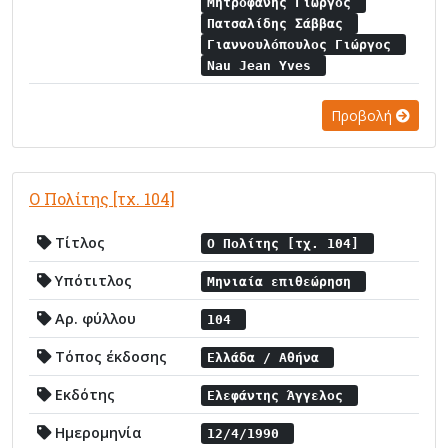
Μητροφάνης Γιώργος
Πατσαλίδης Σάββας
Γιαννουλόπουλος Γιώργος
Nau Jean Yves
Προβολή
Ο Πολίτης [τχ. 104]
Τίτλος
Ο Πολίτης [τχ. 104]
Υπότιτλος
Μηνιαία επιθεώρηση
Αρ. φύλλου
104
Τόπος έκδοσης
Ελλάδα / Αθήνα
Εκδότης
Ελεφάντης Άγγελος
Ημερομηνία
12/4/1990