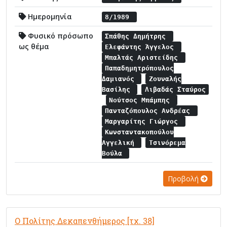
Ημερομηνία
8/1989
Φυσικό πρόσωπο
Σπάθης Δημήτρης
ως θέμα
Ελεφάντης Άγγελος
Μπαλτάς Αριστείδης
Παπαδημητρόπουλος
Δαμιανός
Ζουναλής
Βασίλης
Λιβαδάς Σταύρος
Νούτσος Μπάμπης
Πανταζόπουλος Ανδρέας
Μαργαρίτης Γιώργος
Κωνσταντακοπούλου
Αγγελική
Τσινόρεμα
Βούλα
Προβολή
Ο Πολίτης Δεκαπενθήμερος [τχ. 38]