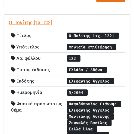
Ο Πολίτης [τχ. 122]
Τίτλος
Ο Πολίτης [τχ. 122]
Υπότιτλος
Μηνιαία επιθεώρηση
Αρ. φύλλου
122
Τόπος έκδοσης
Ελλάδα / Αθήνα
Εκδότης
Ελεφάντης Άγγελος
Ημερομηνία
5/2004
Φυσικό πρόσωπο ως
Παπαδόπουλος Γιάννης
θέμα
Ελεφάντης Άγγελος
Μανιτάκης Αντώνης
Ζουναλής Βασίλης
Σελλά Όλγα