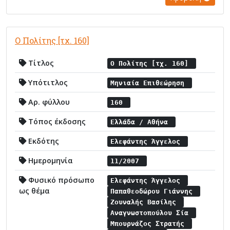
Ο Πολίτης [τχ. 160]
Τίτλος
Ο Πολίτης [τχ. 160]
Υπότιτλος
Μηνιαία Επιθεώρηση
Αρ. φύλλου
160
Τόπος έκδοσης
Ελλάδα / Αθήνα
Εκδότης
Ελεφάντης Άγγελος
Ημερομηνία
11/2007
Φυσικό πρόσωπο
Ελεφάντης Άγγελος
ως θέμα
Παπαθεοδώρου Γιάννης
Ζουναλής Βασίλης
Αναγνωστοπούλου Σία
Μπουρνάζος Στρατής