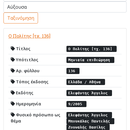
Ταξινόμηση
Ο Πολίτης [τχ. 136]
Τίτλος
Ο Πολίτης [τχ. 136]
Υπότιτλος
Μηνιαία επιθεώρηση
Αρ. φύλλου
136
Τόπος έκδοσης
Ελλάδα / Αθήνα
Εκδότης
Ελεφάντης Άγγελος
Ημερομηνία
9/2005
Φυσικό πρόσωπο ως
Ελεφάντης Άγγελος
θέμα
Μπουκάλας Παντελής
Ζουναλής Βασίλης