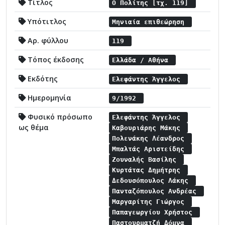
Τίτλος
Ο Πολίτης [τχ. 119]
Υπότιτλος
Μηνιαία επιθεώρηση
Αρ. φύλλου
119
Τόπος έκδοσης
Ελλάδα / Αθήνα
Εκδότης
Ελεφάντης Άγγελος
Ημερομηνία
9/1992
Φυσικό πρόσωπο
Ελεφάντης Άγγελος
ως θέμα
Καβουριάρης Μάκης
Πολενάκης Λέανδρος
Μπαλτάς Αριστείδης
Ζουναλής Βασίλης
Κυρτάτας Δημήτρης
Δεδουσόπουλος Λάκης
Πανταζόπουλος Ανδρέας
Μαργαρίτης Γιώργος
Παπαγεωργίου Χρήστος
Παστουρματζή Δόμνα