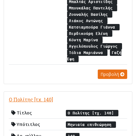
Μπαλτάς Αριστείδης
Μπουκάλας Παντελής
Ζουναλής Βασίλης
Λιάκος Αντώνης
Κατσιαμπούρα Γιάννα
Περδικούρη Ελένη
Κόντη Μαρίνα
Αγγελόπουλος Γιώργος
Τόλια Μαριάννα
Γαζή
Έφη
Προβολή
Ο Πολίτης [τχ. 140]
Τίτλος
Ο Πολίτης [τχ. 140]
Υπότιτλος
Μηνιαία επιθεώρηση
Αρ. φύλλου