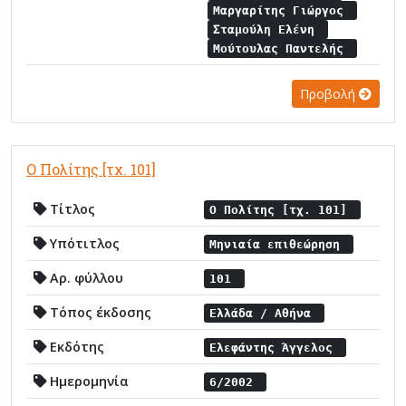
Μαργαρίτης Γιώργος
Σταμούλη Ελένη
Μούτουλας Παντελής
Προβολή
Ο Πολίτης [τχ. 101]
Τίτλος
Ο Πολίτης [τχ. 101]
Υπότιτλος
Μηνιαία επιθεώρηση
Αρ. φύλλου
101
Τόπος έκδοσης
Ελλάδα / Αθήνα
Εκδότης
Ελεφάντης Άγγελος
Ημερομηνία
6/2002