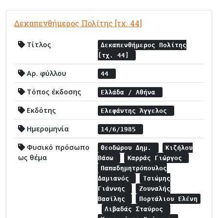
Δεκαπενθήμερος Πολίτης [τχ. 44]
Τίτλος
Δεκαπενθήμερος Πολίτης
[τχ. 44]
Αρ. φύλλου
44
Τόπος έκδοσης
Ελλάδα / Αθήνα
Εκδότης
Ελεφάντης Άγγελος
Ημερομηνία
14/6/1985
Φυσικό πρόσωπο
Θεοδώρου Δημ.
Κιζήλου
ως θέμα
Βάσω
Καρράς Γιώργος
Παπαδημητρόπουλος
Δαμιανός
Τσιώμης
Γιάννης
Ζουναλής
Βασίλης
Πορτάλιου Ελένη
Λιβαδάς Σταύρος