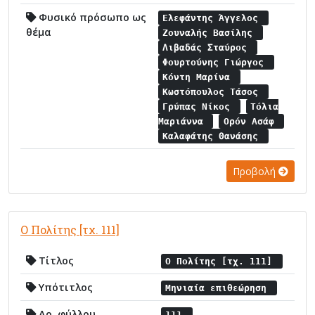
Φυσικό πρόσωπο ως
Ελεφάντης Άγγελος
θέμα
Ζουναλής Βασίλης
Λιβαδάς Σταύρος
Φουρτούνης Γιώργος
Κόντη Μαρίνα
Κωστόπουλος Τάσος
Γρύπας Νίκος
Τόλια
Μαριάννα
Ορόν Ασάφ
Καλαφάτης Θανάσης
Προβολή
Ο Πολίτης [τχ. 111]
Τίτλος
Ο Πολίτης [τχ. 111]
Υπότιτλος
Μηνιαία επιθεώρηση
Αρ. φύλλου
111