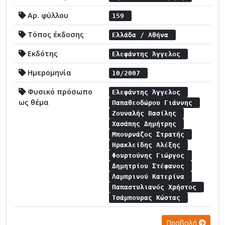
Αρ. φύλλου
159
Τόπος έκδοσης
Ελλάδα / Αθήνα
Εκδότης
Ελεφάντης Άγγελος
Ημερομηνία
10/2007
Φυσικό πρόσωπο
Ελεφάντης Άγγελος
ως θέμα
Παπαθεοδώρου Γιάννης
Ζουναλής Βασίλης
Χασάπης Δημήτρης
Μπουρνάζος Στρατής
Ηρακλείδης Αλέξης
Φουρτούνης Γιώργος
Δημητρίου Στέφανος
Λαμπρινού Κατερίνα
Παπαστυλιανός Χρήστος
Τσάμπουρας Κώστας
Προβολή