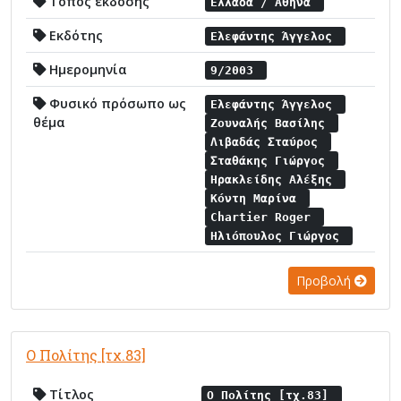
Τόπος έκδοσης
Ελλάδα / Αθήνα
Εκδότης
Ελεφάντης Άγγελος
Ημερομηνία
9/2003
Φυσικό πρόσωπο ως
Ελεφάντης Άγγελος
θέμα
Ζουναλής Βασίλης
Λιβαδάς Σταύρος
Σταθάκης Γιώργος
Ηρακλείδης Αλέξης
Κόντη Μαρίνα
Chartier Roger
Ηλιόπουλος Γιώργος
Προβολή
Ο Πολίτης [τχ.83]
Τίτλος
Ο Πολίτης [τχ.83]