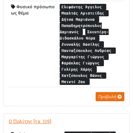
Φυσικό πρόσωπο
Ελεφάντης Άγγελος
ως θέμα
Μπαλτάς Αριστείδης
Δήτσα Μαριάννα
Παπαδημητρόπουλος
Δαμιανός
Σκουτέρη-
Διδασκάλου Νόρα
Ζουναλής Βασίλης
Πανταζόπουλος Ανδρέας
Μαργαρίτης Γιώργος
Φαράκλας Γιώργος
Γολέμης Χάρης
Χατζόπουλος Θάνος
Μπιντέ Ζακ
Προβολή
Ο Πολίτης [τχ. 119]