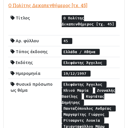
Ο Πολίτης Δεκαπενθήμερος [τχ. 45]
Τίτλος
Ο Πολίτης
Δεκαπενθήμερος [τχ. 45]
Αρ. φύλλου
45
Τόπος έκδοσης
Ελλάδα / Αθήνα
Εκδότης
Ελεφάντης Άγγελος
Ημερομηνία
19/12/1997
Φυσικό πρόσωπο
Ελεφάντης Άγγελος
ως θέμα
Ηλιού Μαρία
Ζουναλής
Βασίλης
Κυρτάτας
Δημήτρης
Πανταζόπουλος Ανδρέας
Μαργαρίτης Γιώργος
Ρίτσαρντς Λουκία
Τριανταφύλλου Μάρω