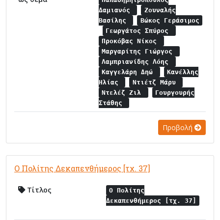
Δαμιανός
Ζουναλής
Βασίλης
Βώκος Γεράσιμος
Γεωργάτος Σπύρος
Προκόβας Νίκος
Μαργαρίτης Γιώργος
Λαμπριανίδης Λόης
Καγγελάρη Δηώ
Κανέλλης
Ηλίας
Ντιέτζ Μάρυ
Ντελέζ Ζιλ
Γουργουρής
Στάθης
Προβολή
Ο Πολίτης Δεκαπενθήμερος [τχ. 37]
Τίτλος
Ο Πολίτης
Δεκαπενθήμερος [τχ. 37]