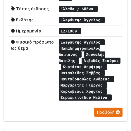
Τόπος έκδοσης
Ελλάδα / Αθήνα
Εκδότης
Ελεφάντης Άγγελος
Ημερομηνία
12/1989
Φυσικό πρόσωπο
Ελεφάντης Άγγελος
ως θέμα
Παπαδημητρόπουλος
Δαμιανός
Ζουναλής
Βασίλης
Λιβαδάς Σταύρος
Κυρτάτας Δημήτρης
Πατσαλίδης Σάββας
Πανταζόπουλος Ανδρέας
Μαργαρίτης Γιώργος
Κορκόβελος Χρήστος
Σεραφετινίδου Μελίνα
Προβολή