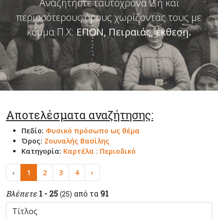
Αναζητήστε ταυτόχρονα 2 ή και
περισσότερους όρους χωρίζοντας τους με
κόμμα Π.Χ:
ΕΠΟΝ, Πειραιάς, έκθεση
.
Αποτελέσματα αναζήτησης:
Πεδίο:
Φυσικό πρόσωπο ως θέμα
Όρος:
Ζουναλής Βασίλης
Κατηγορία:
Καρτέλα : Περιοδικό
‹
1
2
3
4
›
Βλέπετε
1 - 25
από τα
91
(25)