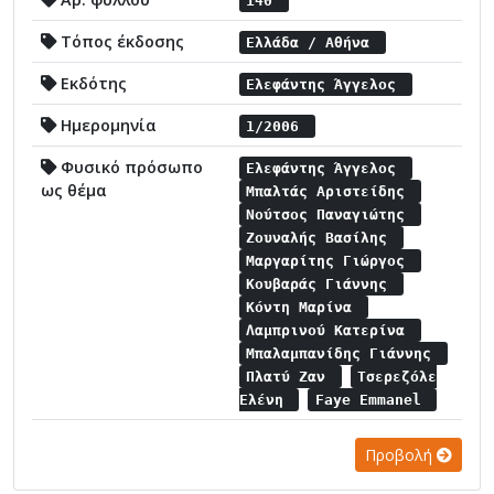
140
Τόπος έκδοσης
Ελλάδα / Αθήνα
Εκδότης
Ελεφάντης Άγγελος
Ημερομηνία
1/2006
Φυσικό πρόσωπο
Ελεφάντης Άγγελος
ως θέμα
Μπαλτάς Αριστείδης
Νούτσος Παναγιώτης
Ζουναλής Βασίλης
Μαργαρίτης Γιώργος
Κουβαράς Γιάννης
Κόντη Μαρίνα
Λαμπρινού Κατερίνα
Μπαλαμπανίδης Γιάννης
Πλατύ Ζαν
Τσερεζόλε
Ελένη
Faye Emmanel
Προβολή