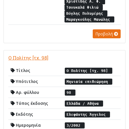
Χριστίδης Α. Φ.
Τσουκαλά Φιλιώ
Βόγλης Πολυμέρης
Μαραγκούλης Μανώλης
Προβολή
Ο Πολίτης [τχ. 98]
Τίτλος
Ο Πολίτης [τχ. 98]
Υπότιτλος
Μηνιαία επιθεώρηση
Αρ. φύλλου
98
Τόπος έκδοσης
Ελλάδα / Αθήνα
Εκδότης
Ελεφάντης Άγγελος
Ημερομηνία
3/2002