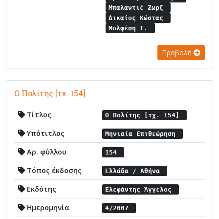
Μπαλαντιέ Ζωρζ
Δικαίος Κώστας
Μολφέση Ι.
Προβολή
Ο Πολίτης [τχ. 154]
Τίτλος
Ο Πολίτης [τχ. 154]
Υπότιτλος
Μηνιαία Επιθεώρηση
Αρ. φύλλου
154
Τόπος έκδοσης
Ελλάδα / Αθήνα
Εκδότης
Ελεφάντης Άγγελος
Ημερομηνία
4/2007