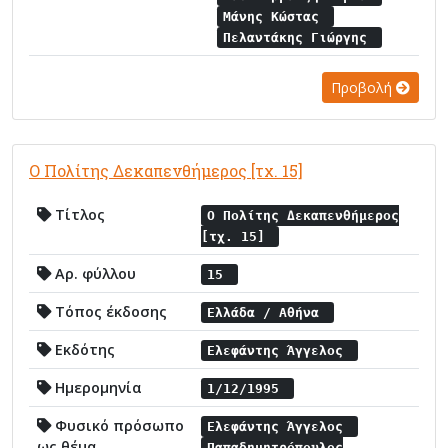
Μάνης Κώστας
Πελαντάκης Γιώργης
Προβολή
Ο Πολίτης Δεκαπενθήμερος [τχ. 15]
Τίτλος
Ο Πολίτης Δεκαπενθήμερος
[τχ. 15]
Αρ. φύλλου
15
Τόπος έκδοσης
Ελλάδα / Αθήνα
Εκδότης
Ελεφάντης Άγγελος
Ημερομηνία
1/12/1995
Φυσικό πρόσωπο
Ελεφάντης Άγγελος
ως θέμα
Παπαδημητρόπουλος