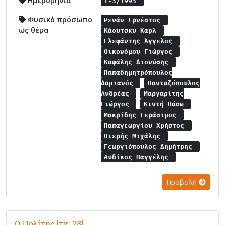
Ημερομηνία
1-3/1993
Φυσικό πρόσωπο
Ρενάν Ερνέστος
ως θέμα
Κάουτσκυ Καρλ
Ελεφάντης Άγγελος
Οικονόμου Γιώργος
Καψάλης Διονύσης
Παπαδημητρόπουλος
Δαμιανός
Πανταζόπουλος
Ανδρέας
Μαργαρίτης
Γιώργος
Κιντή Βάσω
Μακρίδης Γεράσιμος
Παπαγεωργίου Χρήστος
Πιερής Μιχάλης
Γεωργιόπουλος Δημήτρης
Αυδίκος Βαγγέλης
Προβολή
Ο Πολίτης [τχ. 28]