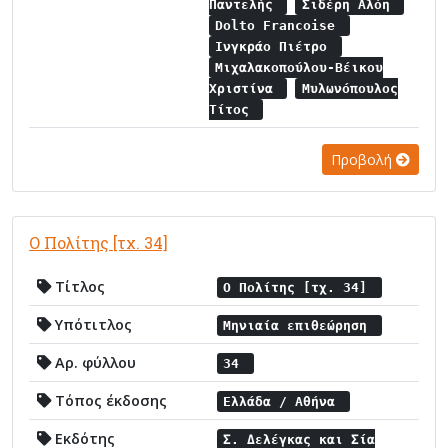
Παντελής
Σιδέρη Αλόη
Dolto Francoise
Ινγκράο Πιέτρο
Μιχαλακοπούλου-Βέικου
Χριστίνα
Μυλωνόπουλος
Τίτος
Προβολή
Ο Πολίτης [τχ. 34]
Τίτλος
Ο Πολίτης [τχ. 34]
Υπότιτλος
Μηνιαία επιθεώρηση
Αρ. φύλλου
34
Τόπος έκδοσης
Ελλάδα / Αθήνα
Εκδότης
Σ. Δελέγκας και Σία