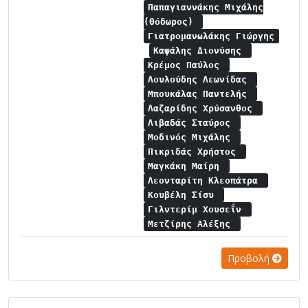
Παπαγιαννάκης Μιχάλης
(Θόδωρος)
Γιατρομανωλάκης Γιώργης
Καψάλης Διονύσης
Κρέμος Παύλος
Λουλούδης Λεωνίδας
Μπουκάλας Παντελής
Λαζαρίδης Χρύσανθος
Λιβαδάς Σταύρος
Μοδινός Μιχάλης
Πικριδάς Χρήστος
Μαγκάκη Μαίρη
Λεονταρίτη Κλεοπάτρα
Κουβέλη Σίσυ
Γιλντερίμ Χουσεΐν
Μετζίρης Αλέξης
Προβολή