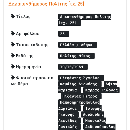
Δεκαπενθήμερος Πολίτης [τχ. 25]
Τίτλος
Δεκαπενθήμερος Πολίτης
[τχ. 25]
Αρ. φύλλου
25
Τόπος έκδοσης
Ελλάδα / Αθήνα
Εκδότης
Πολίτης Νίκος
Ημερομηνία
19/10/1984
Φυσικό πρόσωπο
Ελεφάντης Άγγελος
ως θέμα
Καψάλης Διονύσης
Δήτσα
Μαριάννα
Καρράς Γιώργος
Πιζάνιας Πέτρος
Παπαδημητρόπουλος
Δαμιανός
Τσιώμης
Γιάννης
Λουλούδης
Λεωνίδας
Μπουκάλας
Παντελής
Δεδουσόπουλος