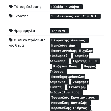
Τόπος έκδοσης
Ελλάδα / Αθήνα
Εκδότης
Σ. Δελέγκας και Σία Ο.Ε.
Ημερομηνία
12/1979
Φυσικό πρόσωπο
Ελεφάντης Άγγελος
ως θέμα
Νικολάου Δημ.
Παπαγιαννάκης Μιχάλης
(Θόδωρος)
Καψάλης
Διονύσης
Σηφάκης Γ. Μ.
Κιζήλου Βάσω
Καρράς
Γιώργος
Παπαδημητρόπουλος
Δαμιανός
Ζουράρις
Κώστας
Σκουτέρη-
Διδασκάλου Νόρα
Τσουκαλάς Κωνσταντίνος
Μπουκάλας Παντελής
Κοροπούλης Γιώργος