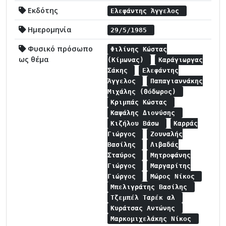
Εκδότης
Ελεφάντης Άγγελος
Ημερομηνία
29/5/1985
Φυσικό πρόσωπο
Φιλίνης Κώστας
ως θέμα
(Κίμωνας)
Καράγιωργας
Σάκης
Ελεφάντης
Άγγελος
Παπαγιαννάκης
Μιχάλης (Θόδωρος)
Κριμπάς Κώστας
Καψάλης Διονύσης
Κιζήλου Βάσω
Καρράς
Γιώργος
Ζουναλής
Βασίλης
Λιβαδάς
Σταύρος
Μητροφάνης
Γιώργος
Μαργαρίτης
Γιώργος
Μώρος Νίκος
Μπελιγράτης Βασίλης
Τζεμπέλ Ταρέκ αλ
Κυράτσας Αντώνης
Μαρκομιχελάκης Νίκος