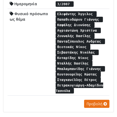
Ημερομηνία
3/2007
Φυσικό πρόσωπο
Ελεφάντης Άγγελος
ως θέμα
Παπαθεοδώρου Γιάννης
Καψάλης Διονύσης
Αγριαντώνη Χριστίνα
Ζουναλής Βασίλης
Πανταζόπουλος Ανδρέας
Θεοτοκάς Νίκος
Σεβαστάκης Νικόλας
Κοταρίδης Νίκος
Νταλλής Βασίλης
Μπαλαμπανίδης Γιάννης
Κουτσουρέλης Κώστας
Σταγκανέλλης Πέτρος
Πετρακογιώργη-Αδαμίδου
Τασούλα
Προβολή