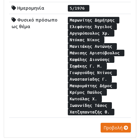
Ημερομηνία
5/1976
Φυσικό πρόσωπο
Μαρωνίτης Δημήτρης
ως θέμα
Ελεφάντης Άγγελος
Αργυρόπουλος Χρ.
Ντόκας Νίκος
Μανιτάκης Αντώνης
Μάνεσης Αριστόβουλος
Καψάλης Διονύσης
Σηφάκης Γ. Μ.
Γεωργούδης Ντίνος
Αναστασίαδης Γ.
Μαυρομάττης Δήμος
Κρέμος Παύλος
Κωτούλας Χ.
Ιωαννίδης Τάσος
Χατζηπανταζής Θ.
Προβολή