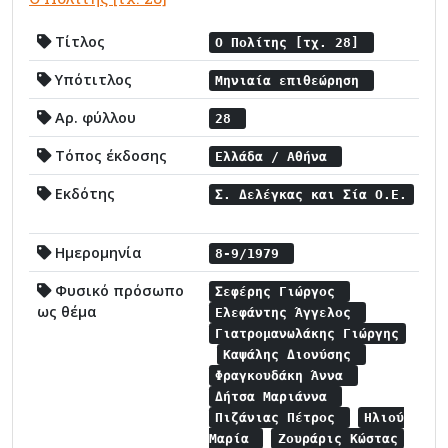
Τίτλος
Ο Πολίτης [τχ. 28]
Υπότιτλος
Μηνιαία επιθεώρηση
Αρ. φύλλου
28
Τόπος έκδοσης
Ελλάδα / Αθήνα
Εκδότης
Σ. Δελέγκας και Σία Ο.Ε.
Ημερομηνία
8-9/1979
Φυσικό πρόσωπο
Σεφέρης Γιώργος
ως θέμα
Ελεφάντης Άγγελος
Γιατρομανωλάκης Γιώργης
Καψάλης Διονύσης
Φραγκουδάκη Άννα
Δήτσα Μαριάννα
Πιζάνιας Πέτρος
Ηλιού
Μαρία
Ζουράρις Κώστας