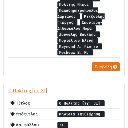
Πολίτης Νίκος
Παπαδημητρόπουλος
Δαμιανός
Ριτζούλης
Γιώργος
Σκουτέρη-
Διδασκάλου Νόρα
Ζουναλής Βασίλης
Πορτάλιου Ελένη
Raymond A. Pierre
Pecheux B. M.
Προβολή
Ο Πολίτης [τχ. 31]
Τίτλος
Ο Πολίτης [τχ. 31]
Υπότιτλος
Μηνιαία επιθεώρηση
Αρ. φύλλου
31