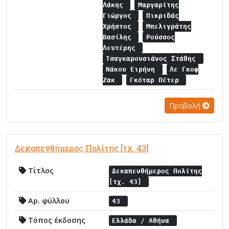
Λάκης
Μαργαρίτης
Γιώργος
Πικριδάς
Χρήστος
Μπελιγράτης
Βασίλης
Ρούσσος
Λευτέρης
Τσαγκαρουσιάνος Στάθης
Νάκου Ειρήνη
Λε Γκοφ
Ζακ
Γκόταρ Πέτερ
Προβολή
Δεκαπενθήμερος Πολίτης [τχ. 43]
Τίτλος
Δεκαπενθήμερος Πολίτης
[τχ. 43]
Αρ. φύλλου
43
Τόπος έκδοσης
Ελλάδα / Αθήνα