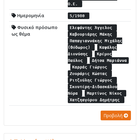
Ο.Ε.
Ημερομηνία
5/1980
Φυσικό πρόσωπο
Ελεφάντης Άγγελος
ως θέμα
Καβουριάρης Μάκης
Παπαγιαννάκης Μιχάλης
(Θόδωρος)
Καψάλης
Διονύσης
Κρέμος
Παύλος
Δήτσα Μαριάννα
Καρράς Γιώργος
Ζουράρις Κώστας
Ριτζούλης Γιώργος
Σκουτέρη-Διδασκάλου
Νόρα
Μαρτίνος Νίκος
Χατζηαγόρου Δημήτρης
Προβολή