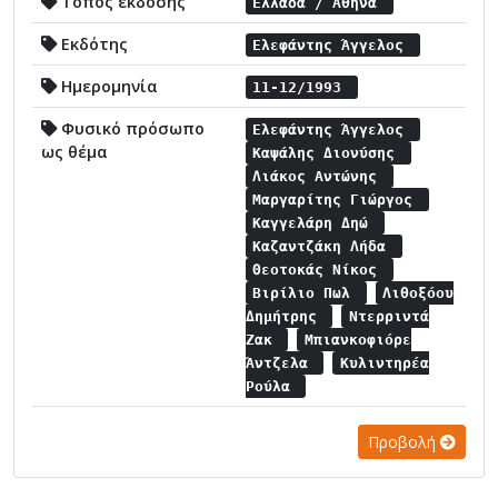
Τόπος έκδοσης
Ελλάδα / Αθήνα
Εκδότης
Ελεφάντης Άγγελος
Ημερομηνία
11-12/1993
Φυσικό πρόσωπο
Ελεφάντης Άγγελος
ως θέμα
Καψάλης Διονύσης
Λιάκος Αντώνης
Μαργαρίτης Γιώργος
Καγγελάρη Δηώ
Καζαντζάκη Λήδα
Θεοτοκάς Νίκος
Βιρίλιο Πωλ
Λιθοξόου
Δημήτρης
Ντερριντά
Ζακ
Μπιανκοφιόρε
Άντζελα
Κυλιντηρέα
Ρούλα
Προβολή