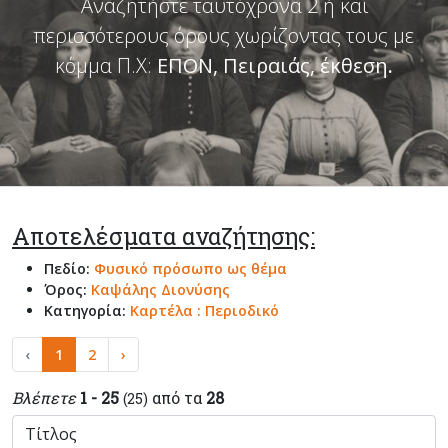
Αναζητήστε ταυτόχρονα 2 ή και
περισσότερους όρους χωρίζοντας τους με
κόμμα Π.Χ:
ΕΠΟΝ, Πειραιάς, έκθεση
.
Αποτελέσματα αναζήτησης:
Πεδίο:
Φυσικό πρόσωπο ως θέμα
Όρος:
Καψάλης Διονύσης
Κατηγορία:
Καρτέλα : Περιοδικό
‹
1
2
›
Βλέπετε
1 - 25
από τα
28
(25)