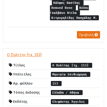
Κάλφας Βασίλης
Remond Rene
Βόλπε
Γκαλβάνο Ντέλα
Κιτρομηλίδης Πασχάλης Μ.
Προβολή
Ο Πολίτης [τχ. 153]
Τίτλος
Ο Πολίτης [τχ. 153]
Υπότιτλος
Μηνιαία Επιθεώρηση
Αρ. φύλλου
153
Τόπος έκδοσης
Ελλάδα / Αθήνα
Εκδότης
Ελεφάντης Άγγελος