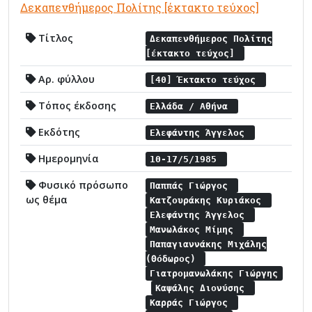
Δεκαπενθήμερος Πολίτης [έκτακτο τεύχος]
Τίτλος
Δεκαπενθήμερος Πολίτης
[έκτακτο τεύχος]
Αρ. φύλλου
[40] Έκτακτο τεύχος
Τόπος έκδοσης
Ελλάδα / Αθήνα
Εκδότης
Ελεφάντης Άγγελος
Ημερομηνία
10-17/5/1985
Φυσικό πρόσωπο
Παππάς Γιώργος
ως θέμα
Κατζουράκης Κυριάκος
Ελεφάντης Άγγελος
Μανωλάκος Μίμης
Παπαγιαννάκης Μιχάλης
(Θόδωρος)
Γιατρομανωλάκης Γιώργης
Καψάλης Διονύσης
Καρράς Γιώργος