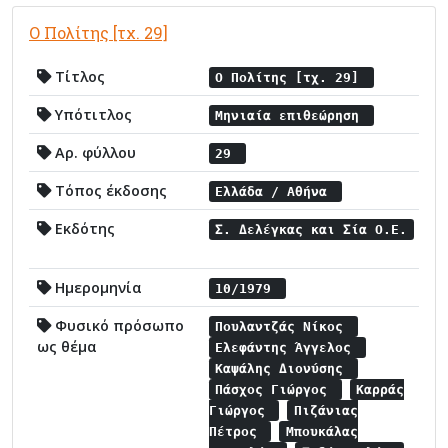
Ο Πολίτης [τχ. 29]
Τίτλος
Ο Πολίτης [τχ. 29]
Υπότιτλος
Μηνιαία επιθεώρηση
Αρ. φύλλου
29
Τόπος έκδοσης
Ελλάδα / Αθήνα
Εκδότης
Σ. Δελέγκας και Σία Ο.Ε.
Ημερομηνία
10/1979
Φυσικό πρόσωπο
Πουλαντζάς Νίκος
ως θέμα
Ελεφάντης Άγγελος
Καψάλης Διονύσης
Πάσχος Γιώργος
Καρράς
Γιώργος
Πιζάνιας
Πέτρος
Μπουκάλας