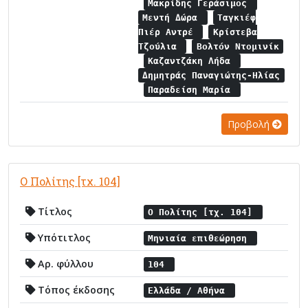
Μακρίδης Γεράσιμος
Μεντή Δώρα
Ταγκιέφ
Πιέρ Αντρέ
Κρίστεβα
Τζούλια
Βολτόν Ντομινίκ
Καζαντζάκη Λήδα
Δημητράς Παναγιώτης-Ηλίας
Παραδείση Μαρία
Προβολή
Ο Πολίτης [τχ. 104]
Τίτλος
Ο Πολίτης [τχ. 104]
Υπότιτλος
Μηνιαία επιθεώρηση
Αρ. φύλλου
104
Τόπος έκδοσης
Ελλάδα / Αθήνα