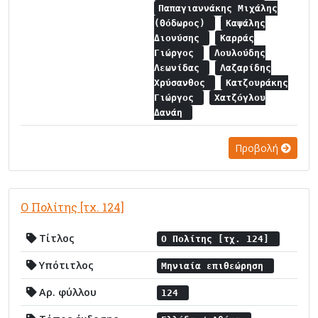
Παπαγιαννάκης Μιχάλης
(Θόδωρος)
Καψάλης
Διονύσης
Καρράς
Γιώργος
Λουλούδης
Λεωνίδας
Λαζαρίδης
Χρύσανθος
Κατζουράκης
Γιώργος
Χατζόγλου
Δανάη
Προβολή
Ο Πολίτης [τχ. 124]
Τίτλος
Ο Πολίτης [τχ. 124]
Υπότιτλος
Μηνιαία επιθεώρηση
Αρ. φύλλου
124