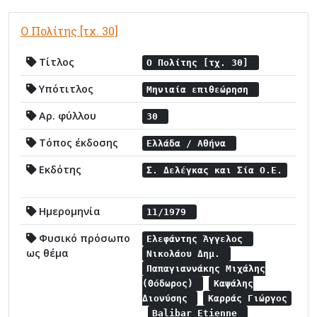
Ο Πολίτης [τχ. 30]
Τίτλος
Ο Πολίτης [τχ. 30]
Υπότιτλος
Μηνιαία επιθεώρηση
Αρ. φύλλου
30
Τόπος έκδοσης
Ελλάδα / Αθήνα
Εκδότης
Σ. Δελέγκας και Σία Ο.Ε.
Ημερομηνία
11/1979
Φυσικό πρόσωπο
Ελεφάντης Άγγελος
ως θέμα
Νικολάου Δημ.
Παπαγιαννάκης Μιχάλης
(Θόδωρος)
Καψάλης
Διονύσης
Καρράς Γιώργος
Balibar Etienne