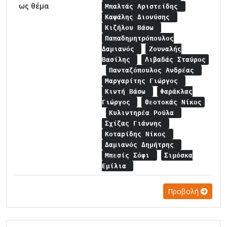
ως θέμα
Μπαλτάς Αριστείδης
Καψάλης Διονύσης
Κιζήλου Βάσω
Παπαδημητρόπουλος
Δαμιανός
Ζουναλής
Βασίλης
Λιβαδάς Σταύρος
Πανταζόπουλος Ανδρέας
Μαργαρίτης Γιώργος
Κιντή Βάσω
Φαράκλας
Γιώργος
Θεοτοκάς Νίκος
Κυλιντηρέα Ρούλα
Σχίζας Γιάννης
Κοταρίδης Νίκος
Δαμιανός Δημήτρης
Μπεσίς Σόφι
Σιμόσκα
Εμίλια
Προβολή