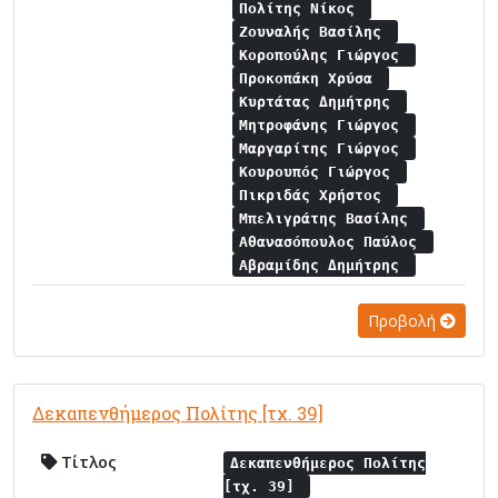
Πολίτης Νίκος
Ζουναλής Βασίλης
Κοροπούλης Γιώργος
Προκοπάκη Χρύσα
Κυρτάτας Δημήτρης
Μητροφάνης Γιώργος
Μαργαρίτης Γιώργος
Κουρουπός Γιώργος
Πικριδάς Χρήστος
Μπελιγράτης Βασίλης
Αθανασόπουλος Παύλος
Αβραμίδης Δημήτρης
Προβολή
Δεκαπενθήμερος Πολίτης [τχ. 39]
Τίτλος
Δεκαπενθήμερος Πολίτης
[τχ. 39]