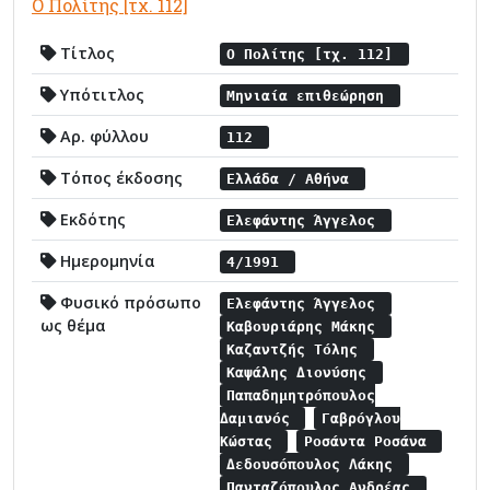
Ο Πολίτης [τχ. 112]
Τίτλος
Ο Πολίτης [τχ. 112]
Υπότιτλος
Μηνιαία επιθεώρηση
Αρ. φύλλου
112
Τόπος έκδοσης
Ελλάδα / Αθήνα
Εκδότης
Ελεφάντης Άγγελος
Ημερομηνία
4/1991
Φυσικό πρόσωπο
Ελεφάντης Άγγελος
ως θέμα
Καβουριάρης Μάκης
Καζαντζής Τόλης
Καψάλης Διονύσης
Παπαδημητρόπουλος
Δαμιανός
Γαβρόγλου
Κώστας
Ροσάντα Ροσάνα
Δεδουσόπουλος Λάκης
Πανταζόπουλος Ανδρέας