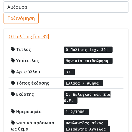
Ταξινόμηση
Ο Πολίτης [τχ. 32]
Τίτλος
Ο Πολίτης [τχ. 32]
Υπότιτλος
Μηνιαία επιθεώρηση
Αρ. φύλλου
32
Τόπος έκδοσης
Ελλάδα / Αθήνα
Εκδότης
Σ. Δελέγκας και Σία
Ο.Ε.
Ημερομηνία
1-2/1980
Φυσικό πρόσωπο
Πουλαντζάς Νίκος
ως θέμα
Ελεφάντης Άγγελος