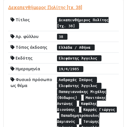
Δεκαπενθήμερος Πολίτης [τχ. 38]
Τίτλος
Δεκαπενθήμερος Πολίτης
[τχ. 38]
Αρ. φύλλου
38
Τόπος έκδοσης
Ελλάδα / Αθήνα
Εκδότης
Ελεφάντης Άγγελος
Ημερομηνία
19/4/1985
Φυσικό πρόσωπο
Ασδραχάς Σπύρος
ως θέμα
Ελεφάντης Άγγελος
Παπαγιαννάκης Μιχάλης
(Θόδωρος)
Μανιτάκης
Αντώνης
Καψάλης
Διονύσης
Καρράς Γιώργος
Παπαδημητρόπουλος
Δαμιανός
Τσιώμης