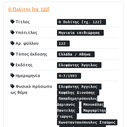
Ο Πολίτης [τχ. 122]
Τίτλος
Ο Πολίτης [τχ. 122]
Υπότιτλος
Μηνιαία επιθεώρηση
Αρ. φύλλου
122
Τόπος έκδοσης
Ελλάδα / Αθήνα
Εκδότης
Ελεφάντης Άγγελος
Ημερομηνία
4-7/1993
Φυσικό πρόσωπο
Ελεφάντης Άγγελος
ως θέμα
Καψάλης Διονύσης
Παπαδημητρόπουλος
Δαμιανός
Μπουκάλας
Παντελής
Μαργαρίτης
Γιώργος
Κωνσταντακόπουλος Σταύρος