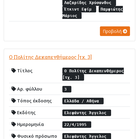
Λαζαρίδης Χρύσανθος
Έτκιντ Εφίμ
Παμφιώτης
Μάριος
Προβολή
Ο Πολίτης Δεκαπενθήμερος [τχ. 3]
Τίτλος
Ο Πολίτης Δεκαπενθήμερος
[τχ. 3]
Αρ. φύλλου
3
Τόπος έκδοσης
Ελλάδα / Αθήνα
Εκδότης
Ελεφάντης Άγγελος
Ημερομηνία
22/4/1995
Φυσικό πρόσωπο
Ελεφάντης Άγγελος