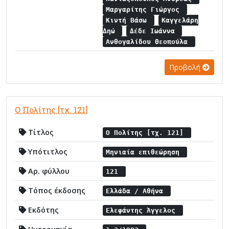
Μαργαρίτης Γιώργος
Κιντή Βάσω
Καγγελάρη
Δηώ
Δέδε Ιωάννα
Ανθογαλίδου Θεοπούλα
Προβολή
Ο Πολίτης [τχ. 121]
Τίτλος
Ο Πολίτης [τχ. 121]
Υπότιτλος
Μηνιαία επιθεώρηση
Αρ. φύλλου
121
Τόπος έκδοσης
Ελλάδα / Αθήνα
Εκδότης
Ελεφάντης Άγγελος