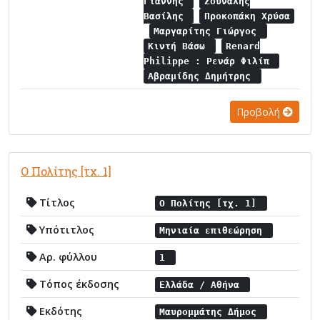
Γιάννης
Ζουναλής
Βασίλης
Προκοπάκη Χρύσα
Μαργαρίτης Γιώργος
Κιντή Βάσω
Renard
Philippe : Ρενάρ Φιλίπ
Αβραμίδης Δημήτρης
Προβολή
Ο Πολίτης [τχ. 1]
Τίτλος
Ο Πολίτης [τχ. 1]
Υπότιτλος
Μηνιαία επιθεώρηση
Αρ. φύλλου
1
Τόπος έκδοσης
Ελλάδα / Αθήνα
Εκδότης
Μαυρομμάτης Δήμος