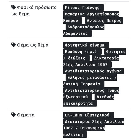
Φυσικό πρόσωπο
Ρίτσος Γιάννης
ως θέμα
Μακάριος Αρχιεπίσκοπος
Κύπρου
Ανταίος Πέτρος
Ανδρουτσόπουλος
Αδαμάντιος
Θέμα ως θέμα
Φοιτητικό κίνημα
Βραδυνή (εφ.)
Φοιτητές
/ διώξεις
Δικτατορία
21ης Απριλίου 1967
Αντιδικτατορικός αγώνας
Έλληνες μετανάστες /
Δυτική Γερμανία
Αντιδικτατορικός Τύπος
εξωτερικού
Διεθνής
επικαιρότητα
Θέματα
ΕΚ-ΕΔΗΝ Εξωτερικού
Δικτατορία 21ης Απριλίου
1967 / Οικονομική
πολιτική