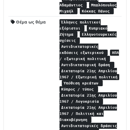
Αδαμάντιος
Μπαλόπουλος
Μιχαήλ
Κόκκας Πάνος
Θέμα ως θέμα
Έλληνες πολιτικοί
εξόριστοι
Κυπριακό
Ζήτημα
Ελληνοτουρκικές
σχέσεις
Αντιδικτατορικές
εκδόσεις εξωτερικού
ΗΠΑ
/ εξωτερική πολιτική
Αντιδικτατορική δράση
Δικτατορία 21ης Απριλίου
1967 / Εξωτερική πολιτική
Υπόθεση κρεάτων
Κύπρος / τύπος
Δικτατορία 21ης Απριλίου
1967 / Λογοκρισία
Δικτατορία 21ης Απριλίου
1967 / Πολιτική και
διακυβέρνηση
Αντιδικτατορικές δράσεις