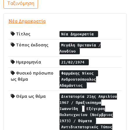
Ταξινόμηση
Νέα Δημοκρατία
Τίτλος
Νέα Δημοκρατία
Τόπος έκδοσης
Μεγάλη Βρετανία /
Λονδίνο
Ημερομηνία
21/02/1974
Φυσικό πρόσωπο
Φαρμάκης Νίκος
ως θέμα
Ανδρουτσόπουλος
Αδαμάντιος
Θέμα ως θέμα
Δικτατορία 21ης Απριλίου
1967 / Πραξικόπημα
Ιωαννίδη
Εξέγερση
Πολυτεχνείου (Νοέμβριος
1973) / θύματα
Αντιδικτατορικός Τύπος