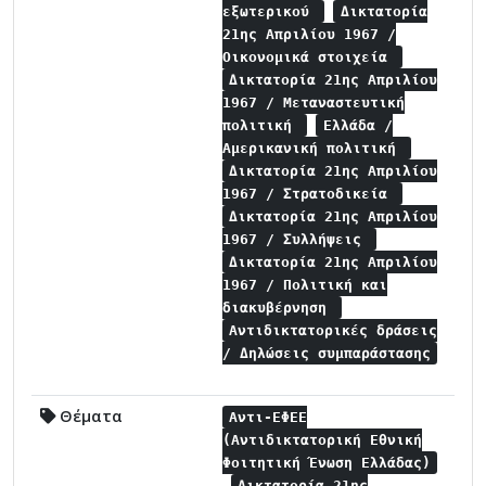
εξωτερικού
Δικτατορία
21ης Απριλίου 1967 /
Οικονομικά στοιχεία
Δικτατορία 21ης Απριλίου
1967 / Μεταναστευτική
πολιτική
Ελλάδα /
Αμερικανική πολιτική
Δικτατορία 21ης Απριλίου
1967 / Στρατοδικεία
Δικτατορία 21ης Απριλίου
1967 / Συλλήψεις
Δικτατορία 21ης Απριλίου
1967 / Πολιτική και
διακυβέρνηση
Αντιδικτατορικές δράσεις
/ Δηλώσεις συμπαράστασης
Θέματα
Αντι-ΕΦΕΕ
(Αντιδικτατορική Εθνική
Φοιτητική Ένωση Ελλάδας)
Δικτατορία 21ης