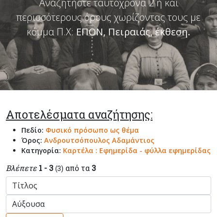
Αναζητήστε ταυτόχρονα 2 ή και
περισσότερους όρους χωρίζοντας τους με
κόμμα Π.Χ:
ΕΠΟΝ, Πειραιάς, έκθεση
.
Αποτελέσματα αναζήτησης:
Πεδίο:
Φυσικό πρόσωπο ως θέμα
Όρος:
Ανδρουτσόπουλος Αδαμάντιος
Κατηγορία:
Καρτέλα : Εφημερίδα - φύλλα εφημερίδας
Βλέπετε
1 - 3
από τα
3
(3)