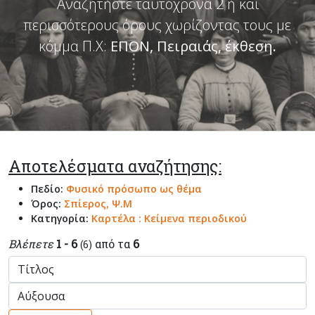
Αναζητήστε ταυτόχρονα 2 ή και
περισσότερους όρους χωρίζοντας τους με
κόμμα Π.Χ:
ΕΠΟΝ, Πειραιάς, έκθεση
.
Αποτελέσματα αναζήτησης:
Πεδίο:
Φυσικό πρόσωπο ως θέμα
Όρος:
Σπίερος, Ψ.Μ
Κατηγορία:
Καρτέλα : Κείμενα περιοδικού
Βλέπετε
1 - 6
από τα
6
(6)