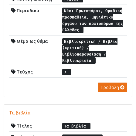
Περιοδικό
Νέοι Πρωτοπόροι, Ομαδική
προσπάθεια, μηνιάτικο
όργανο των πρωτοπόρων της
Ελλάδας
Θέμα ως θέμα
Βιβλιοκριτική / Βιβλίο
(κριτική) /
Βιβλιοπαρουσίαση /
Βιβλιοκρισία
Τεύχος
7
Προβολή
Τα βιβλία
Τίτλος
Τα βιβλία