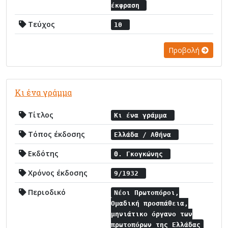
έκφραση
Τεύχος
10
Προβολή
Κι ένα γράμμα
Τίτλος
Κι ένα γράμμα
Τόπος έκδοσης
Ελλάδα / Αθήνα
Εκδότης
Θ. Γκογκώνης
Χρόνος έκδοσης
9/1932
Περιοδικό
Νέοι Πρωτοπόροι,
Ομαδική προσπάθεια,
μηνιάτικο όργανο των
πρωτοπόρων της Ελλάδας