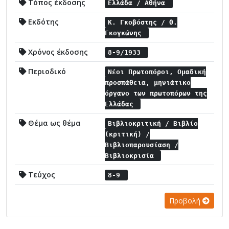
Τόπος έκδοσης
Ελλάδα / Αθήνα
Εκδότης
Κ. Γκοβόστης / Θ.
Γκογκώνης
Χρόνος έκδοσης
8-9/1933
Περιοδικό
Νέοι Πρωτοπόροι, Ομαδική
προσπάθεια, μηνιάτικο
όργανο των πρωτοπόρων της
Ελλάδας
Θέμα ως θέμα
Βιβλιοκριτική / Βιβλίο
(κριτική) /
Βιβλιοπαρουσίαση /
Βιβλιοκρισία
Τεύχος
8-9
Προβολή