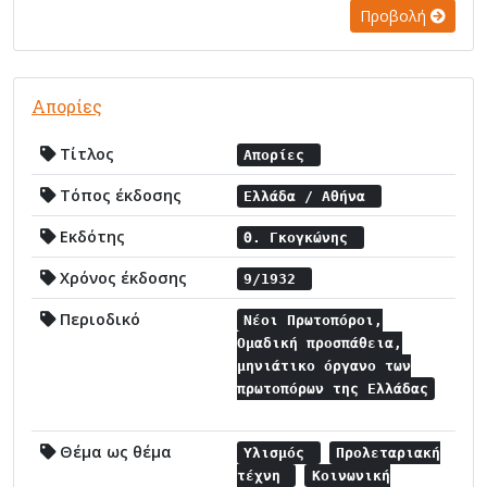
Προβολή
Απορίες
Τίτλος
Απορίες
Τόπος έκδοσης
Ελλάδα / Αθήνα
Εκδότης
Θ. Γκογκώνης
Χρόνος έκδοσης
9/1932
Περιοδικό
Νέοι Πρωτοπόροι,
Ομαδική προσπάθεια,
μηνιάτικο όργανο των
πρωτοπόρων της Ελλάδας
Θέμα ως θέμα
Υλισμός
Προλεταριακή
τέχνη
Κοινωνική