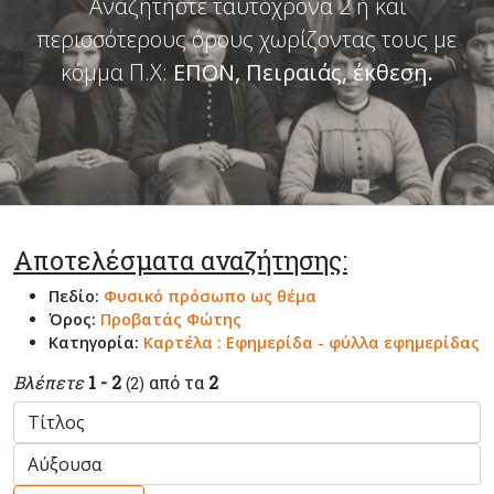
Αναζητήστε ταυτόχρονα 2 ή και
περισσότερους όρους χωρίζοντας τους με
κόμμα Π.Χ:
ΕΠΟΝ, Πειραιάς, έκθεση
.
Αποτελέσματα αναζήτησης:
Πεδίο:
Φυσικό πρόσωπο ως θέμα
Όρος:
Προβατάς Φώτης
Κατηγορία:
Καρτέλα : Εφημερίδα - φύλλα εφημερίδας
Βλέπετε
1 - 2
από τα
2
(2)