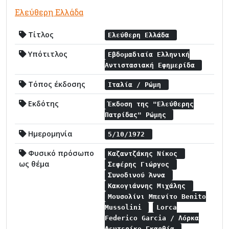
Ελεύθερη Ελλάδα
Τίτλος
Ελεύθερη Ελλάδα
Υπότιτλος
Εβδομαδιαία Ελληνική
Αντιστασιακή Εφημερίδα
Τόπος έκδοσης
Ιταλία / Ρώμη
Εκδότης
Έκδοση της "Ελεύθερης
Πατρίδας" Ρώμης
Ημερομηνία
5/10/1972
Φυσικό πρόσωπο
Καζαντζάκης Νίκος
ως θέμα
Σεφέρης Γιώργος
Συνοδινού Άννα
Κακογιάννης Μιχάλης
Μουσολίνι Μπενίτο Benito
Mussolini
Lorca
Federico Garcia / Λόρκα
Φεντερίκο Γκαρθία