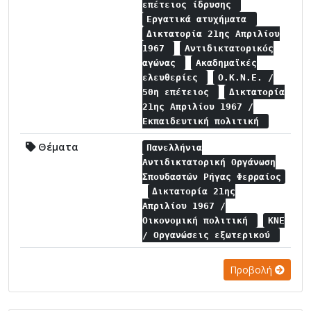
επέτειος ίδρυσης
Εργατικά ατυχήματα
Δικτατορία 21ης Απριλίου
1967
Αντιδικτατορικός
αγώνας
Ακαδημαϊκές
ελευθερίες
Ο.Κ.Ν.Ε. /
50η επέτειος
Δικτατορία
21ης Απριλίου 1967 /
Εκπαιδευτική πολιτική
Θέματα
Πανελλήνια
Αντιδικτατορική Οργάνωση
Σπουδαστών Ρήγας Φερραίος
Δικτατορία 21ης
Απριλίου 1967 /
Οικονομική πολιτική
ΚΝΕ
/ Οργανώσεις εξωτερικού
Προβολή