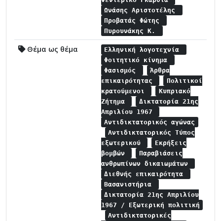
Ωνάσης Αριστοτέλης
Προβατάς Φώτης
Πυρουνάκης Κ.
Θέμα ως θέμα
Ελληνική λογοτεχνία
Φοιτητικό κίνημα
Φασισμός
Άρθρα
επικαιρότητας
Πολιτικοί
κρατούμενοι
Κυπριακό
Ζήτημα
Δικτατορία 21ης
Απριλίου 1967
Αντιδικτατορικός αγώνας
Αντιδικτατορικός Τύπος
εξωτερικού
Εκρήξεις
βομβών
Παραβιάσεις
ανθρωπίνων δικαιωμάτων
Διεθνής επικαιρότητα
Βασανιστήρια
Δικτατορία 21ης Απριλίου
1967 / Εξωτερική πολιτική
Αντιδικτατορικές