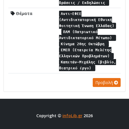
δράσεις / Εκδηλώσεις
Θέματα
Αντι-ΕΦΕΕ
(Αντιδικτατορική Εθνική
Φοιτητική Ένωση Ελλάδας)
ΠΑΜ (Πατριωτικό
Αντιδικτατορικό Μέτωπο)
Κίνημα 20ης Οκτώβρη
ΕΜΕΠ (Εταιρεία Μελέτης
Ελληνικών Προβλημάτων)
Καπετάν-Μιχάλης (βιβλίο,
θεατρικό έργο)
Προβολή
Copyright ©
infoLib.gr
2026