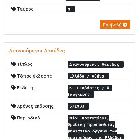
Τεύχος
9
Προβολή
Διανοούμενοι Λακέδες
Τίτλος
Διανοούμενοι Λακέδες
Τόπος έκδοσης
Ελλάδα / Αθήνα
Εκδότης
Κ. Γκοβόστης / Θ.
Γκογκώνης
Χρόνος έκδοσης
5/1933
Περιοδικό
Νέοι Πρωτοπόροι,
Ομαδική προσπάθεια,
μηνιάτικο όργανο των
πρωτοπόρων της Ελλάδας