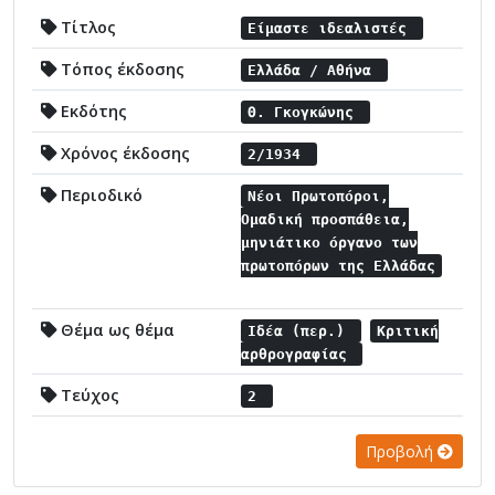
Τίτλος
Είμαστε ιδεαλιστές
Τόπος έκδοσης
Ελλάδα / Αθήνα
Εκδότης
Θ. Γκογκώνης
Χρόνος έκδοσης
2/1934
Περιοδικό
Νέοι Πρωτοπόροι,
Ομαδική προσπάθεια,
μηνιάτικο όργανο των
πρωτοπόρων της Ελλάδας
Θέμα ως θέμα
Ιδέα (περ.)
Κριτική
αρθρογραφίας
Τεύχος
2
Προβολή