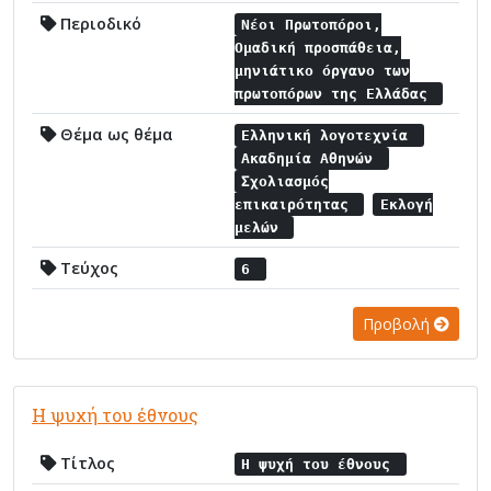
Περιοδικό
Νέοι Πρωτοπόροι,
Ομαδική προσπάθεια,
μηνιάτικο όργανο των
πρωτοπόρων της Ελλάδας
Θέμα ως θέμα
Ελληνική λογοτεχνία
Ακαδημία Αθηνών
Σχολιασμός
επικαιρότητας
Εκλογή
μελών
Τεύχος
6
Προβολή
Η ψυχή του έθνους
Τίτλος
Η ψυχή του έθνους