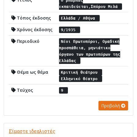
Ο μπαμπάς
εκπαιδεύεται,Σπύρου Μελά
Τόπος έκδοσης
Ελλάδα / Αθήνα
Χρόνος έκδοσης
9/1935
Περιοδικό
Νέοι Πρωτοπόροι, Ομαδική
προσπάθεια, μηνιάτικο
όργανο των πρωτοπόρων της
Ελλάδας
Θέμα ως θέμα
Κριτική θεάτρου
Ελληνικό θέατρο
Τεύχος
9
Προβολή
Είμαστε ιδεαλιστές