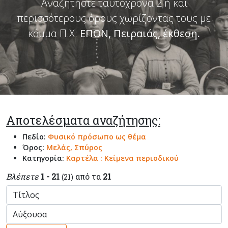
Αναζητήστε ταυτόχρονα 2 ή και
περισσότερους όρους χωρίζοντας τους με
κόμμα Π.Χ:
ΕΠΟΝ, Πειραιάς, έκθεση
.
Αποτελέσματα αναζήτησης:
Πεδίο:
Φυσικό πρόσωπο ως θέμα
Όρος:
Μελάς, Σπύρος
Κατηγορία:
Καρτέλα : Κείμενα περιοδικού
Βλέπετε
1 - 21
από τα
21
(21)