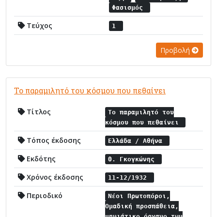
Φασισμός
Τεύχος
1
Προβολή
Το παραμιλητό του κόσμου που πεθαίνει
Τίτλος
Το παραμιλητό του
κόσμου που πεθαίνει
Τόπος έκδοσης
Ελλάδα / Αθήνα
Εκδότης
Θ. Γκογκώνης
Χρόνος έκδοσης
11-12/1932
Περιοδικό
Νέοι Πρωτοπόροι,
Ομαδική προσπάθεια,
μηνιάτικο όργανο των