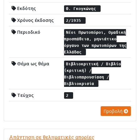
Εκδότης
Θ. Γκογκώνης
Χρόνος έκδοσης
2/1935
Περιοδικό
Νέοι Πρωτοπόροι, Ομαδική
προσπάθεια, μηνιάτικο
όργανο των πρωτοπόρων της
Ελλάδας
Θέμα ως θέμα
Βιβλιοκριτική / Βιβλίο
(κριτική) /
Βιβλιοπαρουσίαση /
Βιβλιοκρισία
Τεύχος
2
Προβολή
Απάντηση σε θεληματικές απορίες