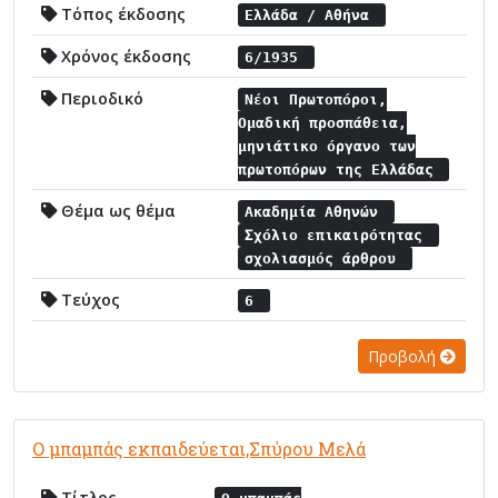
Τόπος έκδοσης
Ελλάδα / Αθήνα
Χρόνος έκδοσης
6/1935
Περιοδικό
Νέοι Πρωτοπόροι,
Ομαδική προσπάθεια,
μηνιάτικο όργανο των
πρωτοπόρων της Ελλάδας
Θέμα ως θέμα
Ακαδημία Αθηνών
Σχόλιο επικαιρότητας
σχολιασμός άρθρου
Τεύχος
6
Προβολή
Ο μπαμπάς εκπαιδεύεται,Σπύρου Μελά
Τίτλος