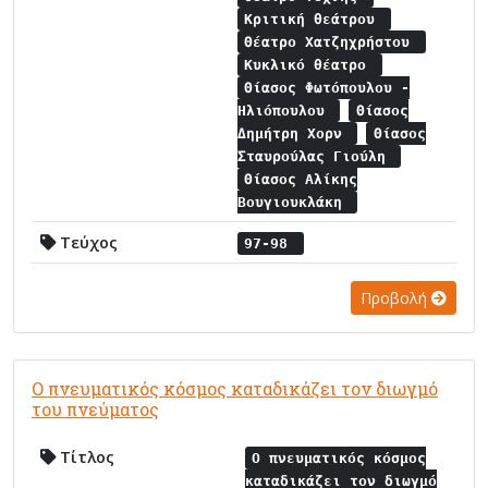
Κριτική θεάτρου
Θέατρο Χατζηχρήστου
Κυκλικό θέατρο
Θίασος Φωτόπουλου -
Ηλιόπουλου
Θίασος
Δημήτρη Χορν
Θίασος
Σταυρούλας Γιούλη
Θίασος Αλίκης
Βουγιουκλάκη
Τεύχος
97-98
Προβολή
Ο πνευματικός κόσμος καταδικάζει τον διωγμό
του πνεύματος
Τίτλος
Ο πνευματικός κόσμος
καταδικάζει τον διωγμό