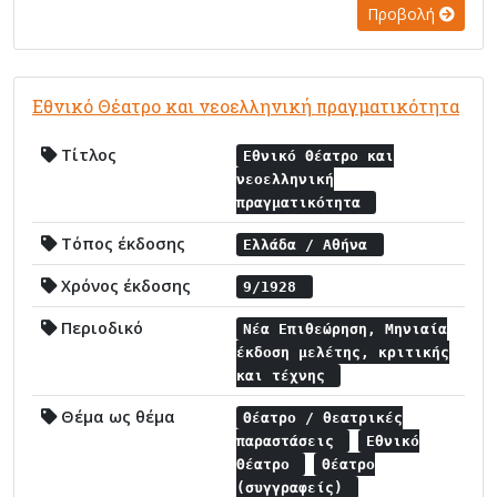
Προβολή
Εθνικό Θέατρο και νεοελληνική πραγματικότητα
Τίτλος
Εθνικό Θέατρο και
νεοελληνική
πραγματικότητα
Τόπος έκδοσης
Ελλάδα / Αθήνα
Χρόνος έκδοσης
9/1928
Περιοδικό
Νέα Επιθεώρηση, Μηνιαία
έκδοση μελέτης, κριτικής
και τέχνης
Θέμα ως θέμα
Θέατρο / θεατρικές
παραστάσεις
Εθνικό
Θέατρο
Θέατρο
(συγγραφείς)