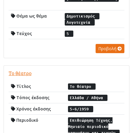
Θέμα ως θέμα
Δημοτικισμός
Λογοτεχνία
Τεύχος
5
Προβολή
Το θέατρο
Τίτλος
Το θέατρο
Τόπος έκδοσης
Ελλάδα / Αθήνα
Χρόνος έκδοσης
5-6/1959
Περιοδικό
Επιθεώρηση Τέχνης,
Μηνιαίο περιοδικό
γραμμάτων και τεχνών