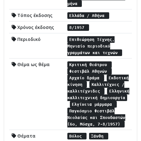
μήνα
Τόπος έκδοσης
Ελλάδα / Αθήνα
Χρόνος έκδοσης
8/1957
Περιοδικό
Επιθεώρηση Τέχνης,
Μηνιαίο περιοδικό
γραμμάτων και τεχνών
Θέμα ως θέμα
Κριτική θεάτρου
Φεστιβάλ Αθηνών
Αρχαίο δράμα
Εκδοτική
κίνηση
Καλλιτέχνες /
καλλιτέχνιδες
Ελληνική
καλλιτεχνική δημιουργία
Ελγίνεια μάρμαρα
Παγκόσμιο Φεστιβάλ
Νεολαίας και Σπουδαστών
(6ο, Μόσχα, 7-8/1957)
Θέματα
Βόλος
Ξάνθη