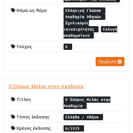
Θέμα ως θέμα
Ελληνική Γλώσσα
Ακαδημία Αθηνών
Σχολιασμός
επικαιρότητας
Εκλογή
ακαδημαϊκού
Τεύχος
6
Προβολή
Ο Σπύρος Μελάς στην Ακαδημία
Τίτλος
Ο Σπύρος Μελάς στην
Ακαδημία
Τόπος έκδοσης
Ελλάδα / Αθήνα
Χρόνος έκδοσης
6/1935