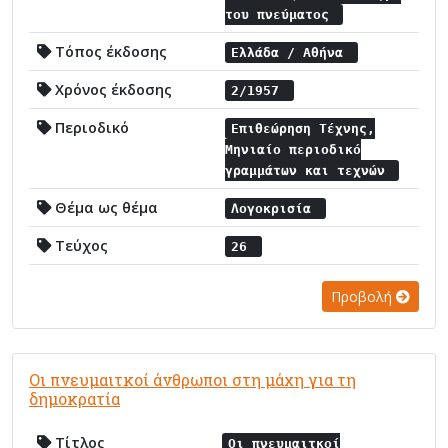
του πνεύματος
Τόπος έκδοσης
Ελλάδα / Αθήνα
Χρόνος έκδοσης
2/1957
Περιοδικό
Επιθεώρηση Τέχνης,
Μηνιαίο περιοδικό
γραμμάτων και τεχνών
Θέμα ως θέμα
Λογοκρισία
Τεύχος
26
Προβολή
Οι πνευμαιτκοί άνθρωποι στη μάχη για τη
δημοκρατία
Τίτλος
Οι πνευμαιτκοί