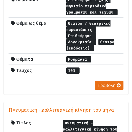
Μηνιαίο περιοδικό
γραμμάτων και τεχνών
Θέμα ως θέμα
Θέατρο / θεατρικές
παραστάσεις
Επιθεώρηση
Λογοκρισία
Θέατρο
(εκδόσεις)
Θέματα
Ρουμανία
Τεύχος
103
Προβολή
Πνευματική - καλλιτεχνική κίνηση του μήνα
Τίτλος
Πνευματική -
καλλιτεχνική κίνηση του