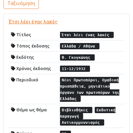
Ταξινόμηση
Έτσι λέει ένας λακές
Τίτλος
Έτσι λέει ένας λακές
Τόπος έκδοσης
Ελλάδα / Αθήνα
Εκδότης
Θ. Γκογκώνης
Χρόνος έκδοσης
11-12/1932
Περιοδικό
Νέοι Πρωτοπόροι, Ομαδική
προσπάθεια, μηνιάτικο
όργανο των πρωτοπόρων της
Ελλάδας
Θέμα ως θέμα
Βιβλιοθήκες
Εκδοτική
παραγωγή
Αντικομμουνισμός