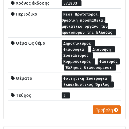
Χρόνος έκδοσης
5/1933
Περιοδικό
Νέοι Πρωτοπόροι,
Ομαδική προσπάθεια,
μηνιάτικο όργανο των
πρωτοπόρων της Ελλάδας
Θέμα ως θέμα
Δημοτικισμός
Φιλοσοφία
Διανόηση
Σοσιαλισμός
Κομμουνισμός
Φασισμός
Έλληνες διανοούμενοι
Θέματα
Φοιτητική Συντροφιά
Εκπαιδευτικος Όμιλος
Τεύχος
5
Προβολή