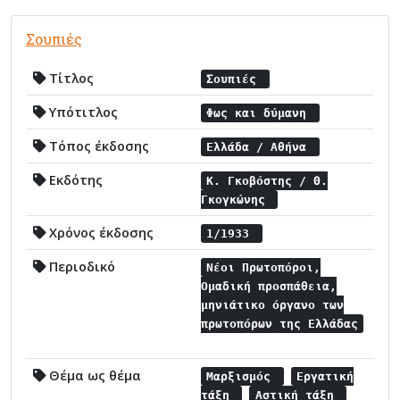
Σουπιές
Τίτλος
Σουπιές
Υπότιτλος
Φως και δύμανη
Τόπος έκδοσης
Ελλάδα / Αθήνα
Εκδότης
Κ. Γκοβόστης / Θ.
Γκογκώνης
Χρόνος έκδοσης
1/1933
Περιοδικό
Νέοι Πρωτοπόροι,
Ομαδική προσπάθεια,
μηνιάτικο όργανο των
πρωτοπόρων της Ελλάδας
Θέμα ως θέμα
Μαρξισμός
Εργατική
τάξη
Αστική τάξη