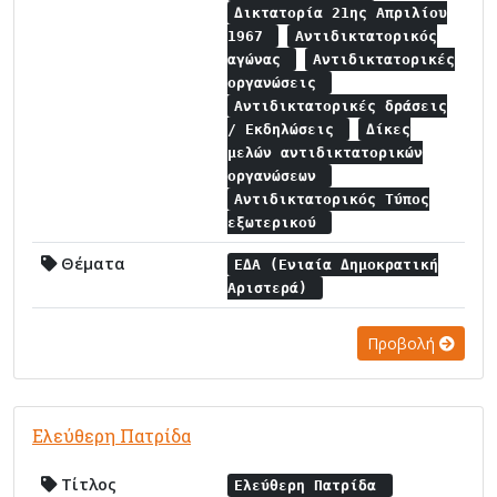
Δικτατορία 21ης Απριλίου
1967
Αντιδικτατορικός
αγώνας
Αντιδικτατορικές
οργανώσεις
Αντιδικτατορικές δράσεις
/ Εκδηλώσεις
Δίκες
μελών αντιδικτατορικών
οργανώσεων
Αντιδικτατορικός Τύπος
εξωτερικού
Θέματα
ΕΔΑ (Ενιαία Δημοκρατική
Αριστερά)
Προβολή
Ελεύθερη Πατρίδα
Τίτλος
Ελεύθερη Πατρίδα