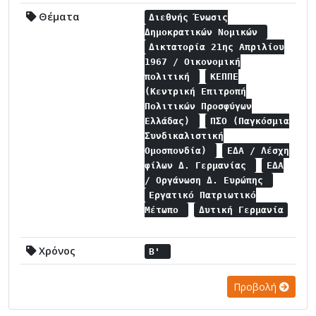
Θέματα
Διεθνής Ένωσις
Δημοκρατικών Νομικών
Δικτατορία 21ης Απριλίου
1967 / Οικονομική
πολιτική
ΚΕΠΠΕ
(Κεντρική Επιτροπή
Πολιτικών Προσφύγων
Ελλάδας)
ΠΣΟ (Παγκόσμια
Συνδικαλιστική
Ομοσπονδία)
ΕΔΑ / Λέσχη
φίλων Δ. Γερμανίας
ΕΔΑ
/ Οργάνωση Δ. Ευρώπης
Εργατικό Πατριωτικό
Μέτωπο
Δυτική Γερμανία
Χρόνος
Β'
Προβολή