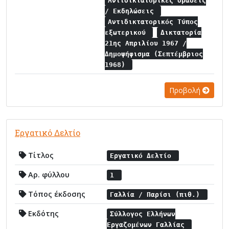
Αντιδικτατορικές δράσεις
/ Εκδηλώσεις
Αντιδικτατορικός Τύπος
εξωτερικού
Δικτατορία
21ης Απριλίου 1967 /
Δημοψήφισμα (Σεπτέμβριος
1968)
Προβολή
Εργατικό Δελτίο
Τίτλος
Εργατικό Δελτίο
Αρ. φύλλου
1
Τόπος έκδοσης
Γαλλία / Παρίσι (πιθ.)
Εκδότης
Σύλλογος Ελλήνων
Εργαζομένων Γαλλίας