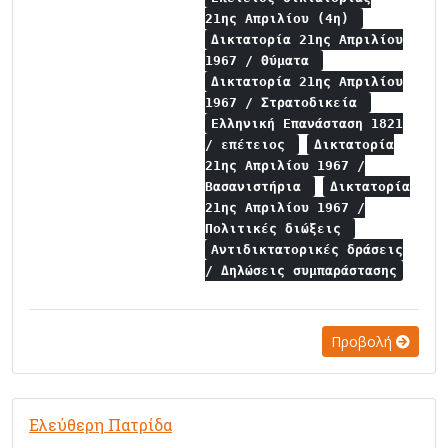
21ης Απριλίου (4η)
Δικτατορία 21ης Απριλίου
1967 / Θύματα
Δικτατορία 21ης Απριλίου
1967 / Στρατοδικεία
Ελληνική Επανάσταση 1821
/ επέτειος
Δικτατορία
21ης Απριλίου 1967 /
Βασανιστήρια
Δικτατορία
21ης Απριλίου 1967 /
Πολιτικές διώξεις
Αντιδικτατορικές δράσεις
/ Δηλώσεις συμπαράστασης
Προβολή
Ελεύθερη Πατρίδα