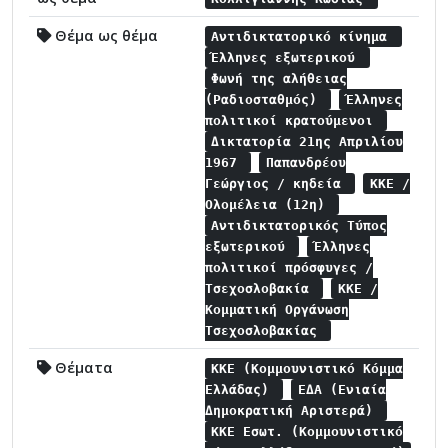
Θέμα ως θέμα
Αντιδικτατορικό κίνημα
Έλληνες εξωτερικού
Φωνή της αλήθειας
(Ραδιοσταθμός)
Έλληνες
πολιτικοί κρατούμενοι
Δικτατορία 21ης Απριλίου
1967
Παπανδρέου
Γεώργιος / κηδεία
ΚΚΕ /
Ολομέλεια (12η)
Αντιδικτατορικός Τύπος
εξωτερικού
Έλληνες
πολιτικοί πρόσφυγες /
Τσεχοσλοβακία
ΚΚΕ /
Κομματική Οργάνωση
Τσεχοσλοβακίας
Θέματα
ΚΚΕ (Κομμουνιστικό Κόμμα
Ελλάδας)
ΕΔΑ (Ενιαία
Δημοκρατική Αριστερά)
ΚΚΕ Εσωτ. (Κομμουνιστικό