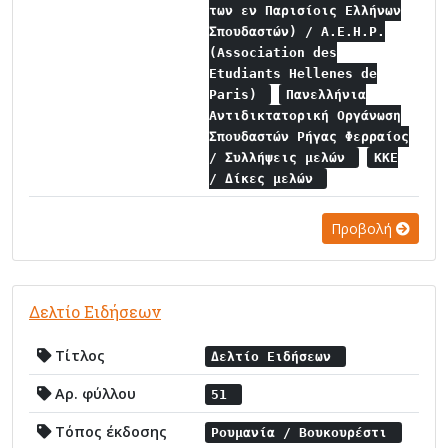
των εν Παρισίοις Ελλήνων
Σπουδαστών) / A.E.H.P.
(Association des
Etudiants Hellenes de
Paris)
Πανελλήνια
Αντιδικτατορική Οργάνωση
Σπουδαστών Ρήγας Φερραίος
/ Συλλήψεις μελών
ΚΚΕ
/ Δίκες μελών
Προβολή
Δελτίο Ειδήσεων
Τίτλος
Δελτίο Ειδήσεων
Αρ. φύλλου
51
Τόπος έκδοσης
Ρουμανία / Βουκουρέστι