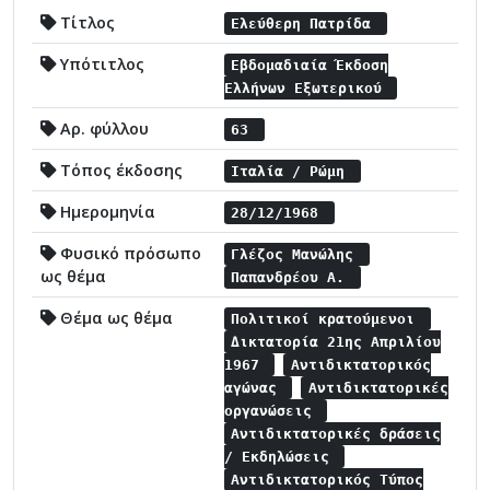
Τίτλος
Ελεύθερη Πατρίδα
Υπότιτλος
Εβδομαδιαία Έκδοση
Ελλήνων Εξωτερικού
Αρ. φύλλου
63
Τόπος έκδοσης
Ιταλία / Ρώμη
Ημερομηνία
28/12/1968
Φυσικό πρόσωπο
Γλέζος Μανώλης
ως θέμα
Παπανδρέου Α.
Θέμα ως θέμα
Πολιτικοί κρατούμενοι
Δικτατορία 21ης Απριλίου
1967
Αντιδικτατορικός
αγώνας
Αντιδικτατορικές
οργανώσεις
Αντιδικτατορικές δράσεις
/ Εκδηλώσεις
Αντιδικτατορικός Τύπος