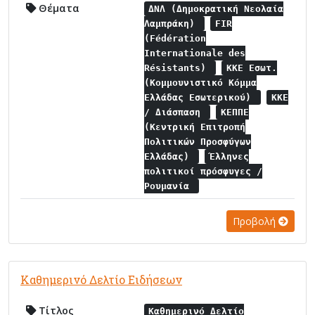
Θέματα
ΔΝΛ (Δημοκρατική Νεολαία
Λαμπράκη)
FIR
(Fédération
Internationale des
Résistants)
ΚΚΕ Εσωτ.
(Κομμουνιστικό Κόμμα
Ελλάδας Εσωτερικού)
ΚΚΕ
/ Διάσπαση
ΚΕΠΠΕ
(Κεντρική Επιτροπή
Πολιτικών Προσφύγων
Ελλάδας)
Έλληνες
πολιτικοί πρόσφυγες /
Ρουμανία
Προβολή
Καθημερινό Δελτίο Ειδήσεων
Τίτλος
Καθημερινό Δελτίο