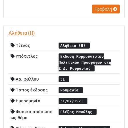
Προβολή
Αλήθεια (Η)
Τίτλος
Αλήθεια (Η)
Υπότιτλος
Έκδοση Κομμουνιστών
Πολιτικών Προσφύγων στη
Σ.Δ. Ρουμανίας
Αρ. φύλλου
31
Τόπος έκδοσης
Ρουμανία
Ημερομηνία
31/07/1971
Φυσικό πρόσωπο
Γλέζος Μανώλης
ως θέμα