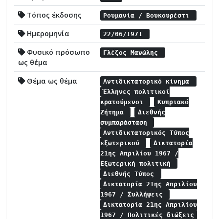
Τόπος έκδοσης
Ρουμανία / Βουκουρέστι
Ημερομηνία
22/06/1971
Φυσικό πρόσωπο
Γλέζος Μανώλης
ως θέμα
Θέμα ως θέμα
Αντιδικτατορικό κίνημα
Έλληνες πολιτικοί
κρατούμενοι
Κυπριακό
Ζήτημα
Διεθνής
συμπαράσταση
Αντιδικτατορικός Τύπος
εξωτερικού
Δικτατορία
21ης Απριλίου 1967 /
Εξωτερική πολιτική
Διεθνής Τύπος
Δικτατορία 21ης Απριλίου
1967 / Συλλήψεις
Δικτατορία 21ης Απριλίου
1967 / Πολιτικές διώξεις