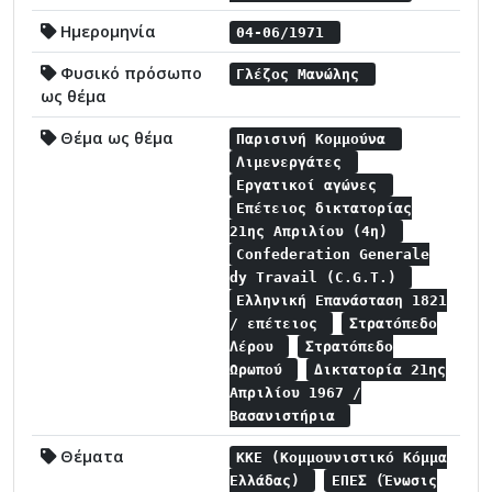
Ημερομηνία
04-06/1971
Φυσικό πρόσωπο
Γλέζος Μανώλης
ως θέμα
Θέμα ως θέμα
Παρισινή Κομμούνα
Λιμενεργάτες
Εργατικοί αγώνες
Επέτειος δικτατορίας
21ης Απριλίου (4η)
Confederation Generale
dy Travail (C.G.T.)
Ελληνική Επανάσταση 1821
/ επέτειος
Στρατόπεδο
Λέρου
Στρατόπεδο
Ωρωπού
Δικτατορία 21ης
Απριλίου 1967 /
Βασανιστήρια
Θέματα
ΚΚΕ (Κομμουνιστικό Κόμμα
Ελλάδας)
ΕΠΕΣ (Ένωσις