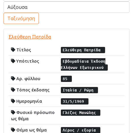
Ταξινόμηση
Ελεύθερη Πατρίδα
Τίτλος
Ελεύθερη Πατρίδα
Υπότιτλος
Εβδομαδίαια Έκδοση
Ελλήνων Εξωτερικού
Αρ. φύλλου
85
Τόπος έκδοσης
Ιταλία / Ρώμη
Ημερομηνία
31/5/1969
Φυσικό πρόσωπο
Γλέζος Μανώλης
ως θέμα
Θέμα ως θέμα
Λέρος / εξορία