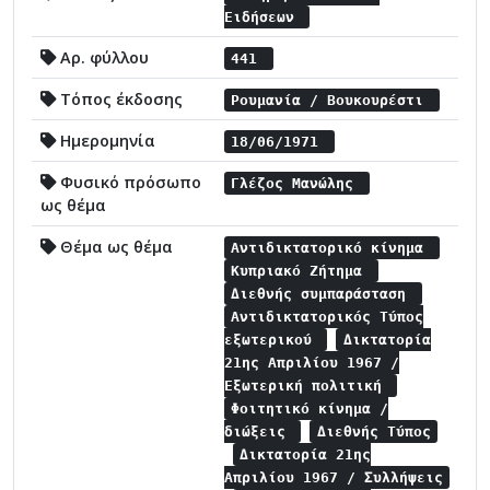
Ειδήσεων
Αρ. φύλλου
441
Τόπος έκδοσης
Ρουμανία / Βουκουρέστι
Ημερομηνία
18/06/1971
Φυσικό πρόσωπο
Γλέζος Μανώλης
ως θέμα
Θέμα ως θέμα
Αντιδικτατορικό κίνημα
Κυπριακό Ζήτημα
Διεθνής συμπαράσταση
Αντιδικτατορικός Τύπος
εξωτερικού
Δικτατορία
21ης Απριλίου 1967 /
Εξωτερική πολιτική
Φοιτητικό κίνημα /
διώξεις
Διεθνής Τύπος
Δικτατορία 21ης
Απριλίου 1967 / Συλλήψεις