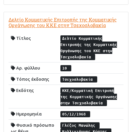
Δελτίο Κομματικής Επιτροπής της Κομματικής
Οργάνωσης του ΚΚΕ στην Τσεχοσλοβακία
Τίτλος
Δελτίο Κομματικής
Επιτροπής της Κομματικής
Οργάνωσης του ΚΚΕ στην
Τσεχοσλοβακία
Αρ. φύλλου
10
Τόπος έκδοσης
Τσεχοσλοβακία
Εκδότης
ΚΚΕ/Κομματική Επιτροπή
της Κομματικής Οργάνωσης
στην Τσεχοσλοβακία
Ημερομηνία
05/12/1968
Φυσικό πρόσωπο
Γλέζος Μανώλης
ως θέμα
Κολλιγιάννης Κώστας