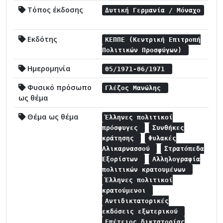
Τόπος έκδοσης
Δυτική Γερμανία / Μόναχο
Εκδότης
ΚΕΠΠΕ (Κεντρική Επιτροπή
Πολιτικών Προσφύγων)
Ημερομηνία
05/1971-06/1971
Φυσικό πρόσωπο
Γλέζος Μανώλης
ως θέμα
Θέμα ως θέμα
Έλληνες πολιτικοί
πρόσφυγες
Συνθήκες
κράτησης
Φυλακές
Αλικαρνασσού
Στρατόπεδα
Εξορίστων
Αλληλογραφία
πολιτικών κρατουμένων
Έλληνες πολιτικοί
κρατούμενοι
Αντιδικτατορικές
εκδόσεις εξωτερικού
Επέτειος δικτατορίας