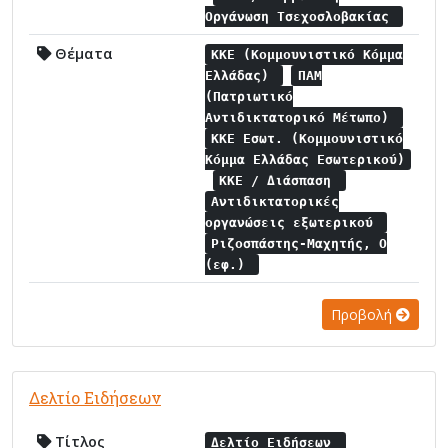
Οργάνωση Τσεχοσλοβακίας
Θέματα
ΚΚΕ (Κομμουνιστικό Κόμμα
Ελλάδας)
ΠΑΜ
(Πατριωτικό
Αντιδικτατορικό Μέτωπο)
ΚΚΕ Εσωτ. (Κομμουνιστικό
Κόμμα Ελλάδας Εσωτερικού)
ΚΚΕ / Διάσπαση
Αντιδικτατορικές
οργανώσεις εξωτερικού
Ριζοσπάστης-Μαχητής, Ο
(εφ.)
Προβολή
Δελτίο Ειδήσεων
Τίτλος
Δελτίο Ειδήσεων