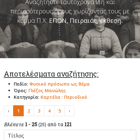
Αναζητήστε ταυτόχρονα 2 ή και
περισσότερους όρους χωρίζοντας τους με
κόμμα Π.Χ:
ΕΠΟΝ, Πειραιάς, έκθεση
.
Αποτελέσματα αναζήτησης:
Πεδίο:
Φυσικό πρόσωπο ως θέμα
Όρος:
Γλέζος Μανώλης
Κατηγορία:
Καρτέλα : Περιοδικό
‹
1
2
3
4
5
›
Βλέπετε
1 - 25
από τα
121
(25)