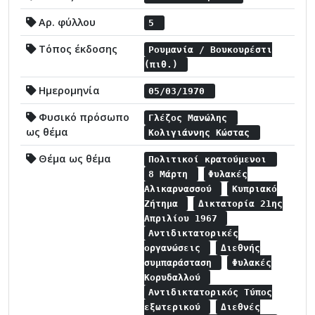
Αρ. φύλλου
5
Τόπος έκδοσης
Ρουμανία / Βουκουρέστι
(πιθ.)
Ημερομηνία
05/03/1970
Φυσικό πρόσωπο
Γλέζος Μανώλης
ως θέμα
Κολιγιάννης Κώστας
Θέμα ως θέμα
Πολιτικοί κρατούμενοι
8 Μάρτη
Φυλακές
Αλικαρνασσού
Κυπριακό
Ζήτημα
Δικτατορία 21ης
Απριλίου 1967
Αντιδικτατορικές
οργανώσεις
Διεθνής
συμπαράσταση
Φυλακές
Κορυδαλλού
Αντιδικτατορικός Τύπος
εξωτερικού
Διεθνές