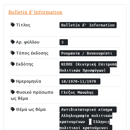
Bulletin d' Information
Τίτλος
Bulletin d' Information
Αρ. φύλλου
3
Τόπος έκδοσης
Ρουμανία / Βουκουρέστι
Εκδότης
ΚΕΠΠΕ (Κεντρική Επιτροπή
Πολιτικών Προσφύγων)
Ημερομηνία
10/1970-11/1970
Φυσικό πρόσωπο
Γλέζος Μανώλης
ως θέμα
Θέμα ως θέμα
Αντιδικτατορικό κίνημα
Αλληλογραφία πολιτικών
κρατουμένων
Έλληνες
πολιτικοί κρατούμενοι