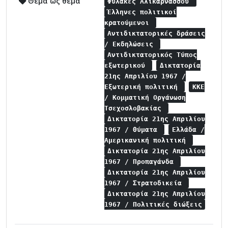
Θέμα ως θέμα
Φυλακές Αλικαρνασσού
Έλληνες πολιτικοί
κρατούμενοι
Αντιδικτατορικές δράσεις
/ Εκδηλώσεις
Αντιδικτατορικός Τύπος
εξωτερικού
Δικτατορία
21ης Απριλίου 1967 /
Εξωτερική πολιτική
ΚΚΕ
/ Κομματική Οργάνωση
Τσεχοσλοβακίας
Δικτατορία 21ης Απριλίου
1967 / Θύματα
Ελλάδα /
Αμερικανική πολιτική
Δικτατορία 21ης Απριλίου
1967 / Προπαγάνδα
Δικτατορία 21ης Απριλίου
1967 / Στρατοδικεία
Δικτατορία 21ης Απριλίου
1967 / Πολιτικές διώξεις