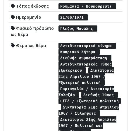
Τόπος έκδοσης
Ρουμανία / Βουκουρέστι
Ημερομηνία
21/06/1971
Φυσικό πρόσωπο
Γλέζος Μανώλης
ως θέμα
Θέμα ως θέμα
Αντιδικτατορικό κίνημα
Κυπριακό Ζήτημα
Διεθνής συμπαράσταση
Αντιδικτατορικός Τύπος
εξωτερικού
Δικτατορία
21ης Απριλίου 1967 /
Εξωτερική πολιτική
Πορτογαλία / Δικτατορία
Σαλαζάρ
Διεθνής Τύπος
ΕΣΣΔ / Εξωτερική πολιτική
Δικτατορία 21ης Απριλίου
1967 / Συλλήψεις
Δικτατορία 21ης Απριλίου
1967 / Πολιτική και