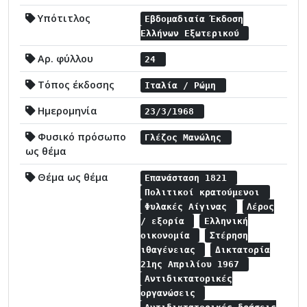
Υπότιτλος
Εβδομαδιαία Έκδοση
Ελλήνων Εξωτερικού
Αρ. φύλλου
24
Τόπος έκδοσης
Ιταλία / Ρώμη
Ημερομηνία
23/3/1968
Φυσικό πρόσωπο
Γλέζος Μανώλης
ως θέμα
Θέμα ως θέμα
Επανάσταση 1821
Πολιτικοί κρατούμενοι
Φυλακές Αίγινας
Λέρος
/ εξορία
Ελληνική
οικονομία
Στέρηση
ιθαγένειας
Δικτατορία
21ης Απριλίου 1967
Αντιδικτατορικές
οργανώσεις