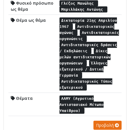
Φυσικό πρόσωπο
Γλέζος Μανώλης
ως θέμα
Μπριλλάκης Αντώνης
Θέμα ως θέμα
Δικτατορία 21ης Απριλίου
1967
Αντιδικτατορικός
αγώνας
Αντιδικτατορικές
οργανώσεις
Αντιδικτατορικές δράσεις
/ Εκδηλώσεις
Δίκες
μελών αντιδικτατορικών
οργανώσεων
Έλληνες
εξωτερικού / Δυτική
Γερμανία
Αντιδικτατορικός Τύπος
εξωτερικού
Θέματα
ΑΑΜΥ (Αγροτικό
Αντιστασιακό Μέτωπο
Υπαίθρου)
Προβολή