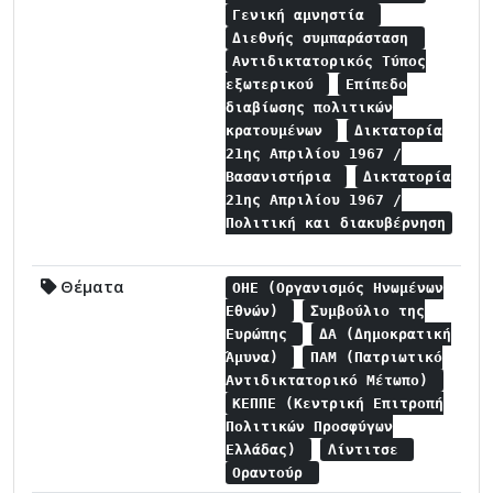
Γενική αμνηστία
Διεθνής συμπαράσταση
Αντιδικτατορικός Τύπος
εξωτερικού
Επίπεδο
διαβίωσης πολιτικών
κρατουμένων
Δικτατορία
21ης Απριλίου 1967 /
Βασανιστήρια
Δικτατορία
21ης Απριλίου 1967 /
Πολιτική και διακυβέρνηση
Θέματα
ΟΗΕ (Οργανισμός Ηνωμένων
Εθνών)
Συμβούλιο της
Ευρώπης
ΔΑ (Δημοκρατική
Άμυνα)
ΠΑΜ (Πατριωτικό
Αντιδικτατορικό Μέτωπο)
ΚΕΠΠΕ (Κεντρική Επιτροπή
Πολιτικών Προσφύγων
Ελλάδας)
Λίντιτσε
Οραντούρ