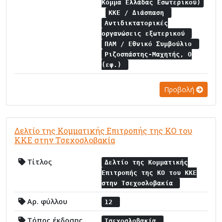
Κόμμα Ελλάδας Εσωτερικού)
ΚΚΕ / Διάσπαση
Αντιδικτατορικές
οργανώσεις εξωτερικού
ΠΑΜ / Εθνικό Συμβούλιο
Ριζοσπάστης-Μαχητής, Ο
(εφ.)
Προβολή
Δελτίο της Κομματικής Επιτροπής της ΚΟ του
ΚΚΕ στην Τσεχοσλοβακία
Τίτλος
Δελτίο της Κομματικής
Επιτροπής της ΚΟ του ΚΚΕ
στην Τσεχοσλοβακία
Αρ. φύλλου
12
Τόπος έκδοσης
Τσεχοσλοβακία