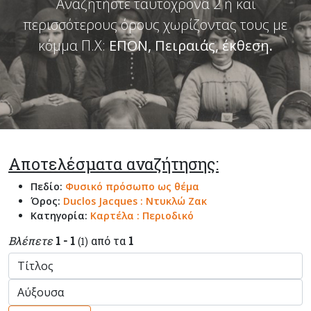
Αναζητήστε ταυτόχρονα 2 ή και
περισσότερους όρους χωρίζοντας τους με
κόμμα Π.Χ:
ΕΠΟΝ, Πειραιάς, έκθεση
.
Αποτελέσματα αναζήτησης:
Πεδίο:
Φυσικό πρόσωπο ως θέμα
Όρος:
Duclos Jacques : Ντυκλώ Ζακ
Κατηγορία:
Καρτέλα : Περιοδικό
Βλέπετε
1 - 1
από τα
1
(1)