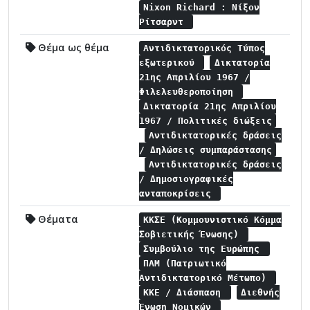
Nixon Richard : Νίξον
Ρίτσαρντ
Θέμα ως θέμα
Αντιδικτατορικός Τύπος
εξωτερικού
Δικτατορία
21ης Απριλίου 1967 /
Φιλελευθεροποίηση
Δικτατορία 21ης Απριλίου
1967 / Πολιτικές διώξεις
Αντιδικτατορικές δράσεις
/ Δηλώσεις συμπαράστασης
Αντιδικτατορικές δράσεις
/ Δημοσιογραφικές
ανταποκρίσεις
Θέματα
ΚΚΣΕ (Κομμουνιστικό Κόμμα
Σοβιετικής Ένωσης)
Συμβούλιο της Ευρώπης
ΠΑΜ (Πατριωτικό
Αντιδικτατορικό Μέτωπο)
ΚΚΕ / Διάσπαση
Διεθνής
Ένωση Νομικών