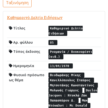
Ταξινόμηση
Καθημερινό Δελτίο Ειδήσεων
Τίτλος
Καθημερινό Δελτίο
Ειδήσεων
Αρ. φύλλου
85
Τόπος έκδοσης
Ρουμανία / Βουκουρέστι
(πιθ.)
Ημερομηνία
13/04/1970
Φυσικό πρόσωπο
Θεοδωράκης Μίκης
ως θέμα
Κανελλόπουλος Σταύρος
Μητσοτάκης Κωνσταντίνος
Μυλωνάς Γιώργος
Duclos
Jacques : Ντυκλώ Ζακ
Παπασπύρου Δ.
Μακ
Ντόναλντ : Mc Donald