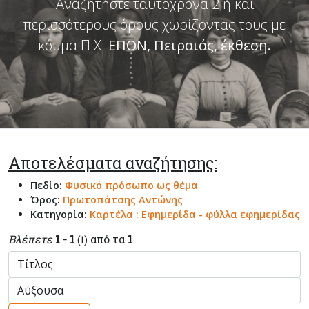
Αναζητήστε ταυτόχρονα 2 ή και
περισσότερους όρους χωρίζοντας τους με
κόμμα Π.Χ:
ΕΠΟΝ, Πειραιάς, έκθεση
.
Αποτελέσματα αναζήτησης:
Πεδίο:
Φυσικό πρόσωπο ως θέμα
Όρος:
Πρωτοπάτσης Αντώνης
Κατηγορία:
Καρτέλα : Εφημερίδα - φύλλα εφημερίδας
Βλέπετε
1 - 1
από τα
1
(1)