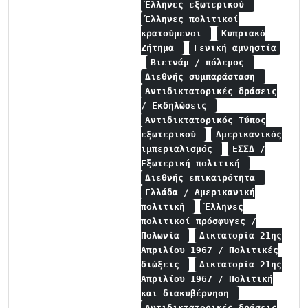
Έλληνες εξωτερικού
Έλληνες πολιτικοί
κρατούμενοι
Κυπριακό
Ζήτημα
Γενική αμνηστία
Βιετνάμ / πόλεμος
Διεθνής συμπαράσταση
Αντιδικτατορικές δράσεις
/ Εκδηλώσεις
Αντιδικτατορικός Τύπος
εξωτερικού
Αμερικανικός
ιμπεριαλισμός
ΕΣΣΔ /
Εξωτερική πολιτική
Διεθνής επικαιρότητα
Ελλάδα / Αμερικανική
πολιτική
Έλληνες
πολιτικοί πρόσφυγες /
Πολωνία
Δικτατορία 21ης
Απριλίου 1967 / Πολιτικές
διώξεις
Δικτατορία 21ης
Απριλίου 1967 / Πολιτική
και διακυβέρνηση
Αντιδικτατορικές δράσεις