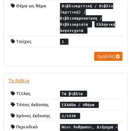
Θέμα ως θέμα
Βιβλιοκριτική / Βιβλίο
(κριτική) /
Βιβλιοπαρουσίαση /
Βιβλιοκρισία
Ελληνική
λογοτεχνία
Τεύχος
1
Προβολή
Τα βιβλία
Τίτλος
Τα βιβλία
Τόπος έκδοσης
Ελλάδα / Αθήνα
Χρόνος έκδοσης
2/1930
Περιοδικό
Νέοι Άνθρωποι, Διήγημα -