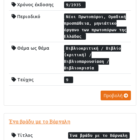
Χρόνος έκδοσης
9/1935
Περιοδικό
Νέοι Πρωτοπόροι, Ομαδική
προσπάθεια, μηνιάτικο
όργανο των πρωτοπόρων της
Ελλάδας
Θέμα ως θέμα
Βιβλιοκριτική / Βιβλίο
(κριτική) /
Βιβλιοπαρουσίαση /
Βιβλιοκρισία
Τεύχος
9
Προβολή
Ένα βράδυ με το Βάρναλη
Τίτλος
Ένα βράδυ με το Βάρναλη