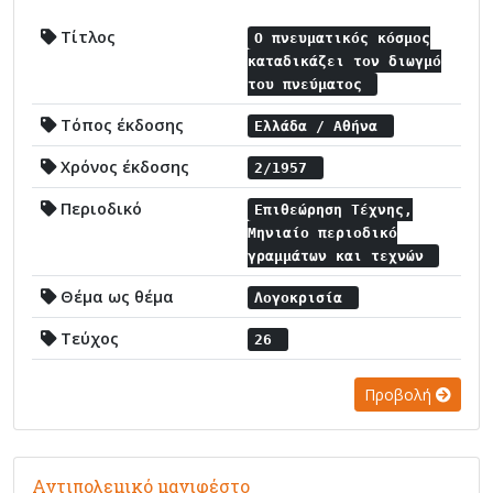
Τίτλος
Ο πνευματικός κόσμος
καταδικάζει τον διωγμό
του πνεύματος
Τόπος έκδοσης
Ελλάδα / Αθήνα
Χρόνος έκδοσης
2/1957
Περιοδικό
Επιθεώρηση Τέχνης,
Μηνιαίο περιοδικό
γραμμάτων και τεχνών
Θέμα ως θέμα
Λογοκρισία
Τεύχος
26
Προβολή
Αντιπολεμικό μανιφέστο