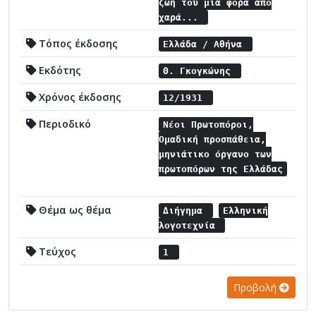
ζωή του μια φορά από
χαρά...
Τόπος έκδοσης
Ελλάδα / Αθήνα
Εκδότης
Θ. Γκογκώνης
Χρόνος έκδοσης
12/1931
Περιοδικό
Νέοι Πρωτοπόροι,
Ομαδική προσπάθεια,
μηνιάτικο όργανο των
πρωτοπόρων της Ελλάδας
Θέμα ως θέμα
Διήγημα
Ελληνική
λογοτεχνία
Τεύχος
1
Προβολή