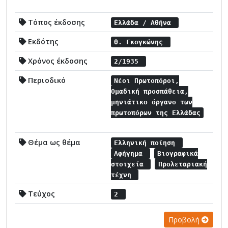
Τόπος έκδοσης
Ελλάδα / Αθήνα
Εκδότης
Θ. Γκογκώνης
Χρόνος έκδοσης
2/1935
Περιοδικό
Νέοι Πρωτοπόροι,
Ομαδική προσπάθεια,
μηνιάτικο όργανο των
πρωτοπόρων της Ελλάδας
Θέμα ως θέμα
Ελληνική ποίηση
Αφήγημα
Βιογραφικά
στοιχεία
Προλεταριακή
τέχνη
Τεύχος
2
Προβολή