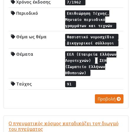
Χρόνος έκδοσης
7/1962
Περιοδικό
Επιθεώρηση Τέχνης,
Μηνιαίο περιοδικό
γραμμάτων και τεχνών
Θέμα ως θέμα
Φασιστικό νομοσχέδιο
Δικηγορικοί σύλλογοι
Θέματα
ΕΕΛ (Εταιρεία Ελλήνων
Λογοτεχνών)
ΣΕΗ
(Σωματείο Ελλήνων
Ηθοποιών)
Τεύχος
91
Προβολή
Ο πνευματικός κόσμος καταδικάζει τον διωγμό
του πνεύματος