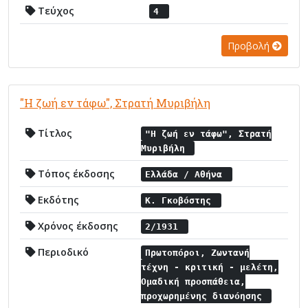
Τεύχος
4
Προβολή
"Η ζωή εν τάφω", Στρατή Μυριβήλη
Τίτλος
"Η ζωή εν τάφω", Στρατή
Μυριβήλη
Τόπος έκδοσης
Ελλάδα / Αθήνα
Εκδότης
Κ. Γκοβόστης
Χρόνος έκδοσης
2/1931
Περιοδικό
Πρωτοπόροι, Ζωντανή
τέχνη - κριτική - μελέτη,
Ομαδική προσπάθεια,
προχωρημένης διανόησης