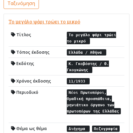
Ταξινόμηση
Το μεγάλο ψάρι τρώει το μικρό
Τίτλος
Το μεγάλο ψάρι τρώει
το μικρό
Τόπος έκδοσης
Ελλάδα / Αθήνα
Εκδότης
Κ. Γκοβόστης / Θ.
Γκογκώνης
Χρόνος έκδοσης
11/1933
Περιοδικό
Νέοι Πρωτοπόροι,
Ομαδική προσπάθεια,
μηνιάτικο όργανο των
πρωτοπόρων της Ελλάδας
Θέμα ως θέμα
Διήγημα
Πεζογραφία