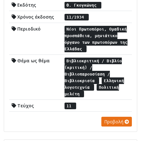
Εκδότης
Θ. Γκογκώνης
Χρόνος έκδοσης
11/1934
Περιοδικό
Νέοι Πρωτοπόροι, Ομαδική
προσπάθεια, μηνιάτικο
όργανο των πρωτοπόρων της
Ελλάδας
Θέμα ως θέμα
Βιβλιοκριτική / Βιβλίο
(κριτική) /
Βιβλιοπαρουσίαση /
Βιβλιοκρισία
Ελληνική
λογοτεχνία
Πολιτική
μελέτη
Τεύχος
11
Προβολή