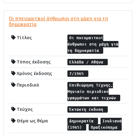
Οι πνευμαιτκοί άνθρωποι στη μάχη για τη
δημοκρατία
Τίτλος
Οι πνευμαιτκοί
άνθρωποι στη μάχη για
τη δημοκρατία
Τόπος έκδοσης
Ελλάδα / Αθήνα
Χρόνος έκδοσης
7/1965
Περιοδικό
Επιθεώρηση Τέχνης,
Μηνιαίο περιοδικό
γραμμάτων και τεχνών
Τεύχος
Έκτακτη έκδοση
Θέμα ως θέμα
Δημοκρατία
Ιουλιανά
(1965)
Πραξικόπημα