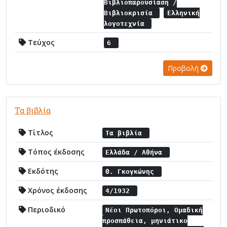
Βιβλιοπαρουσίαση /
Βιβλιοκρισία
Ελληνική
λογοτεχνία
Τεύχος
6
Προβολή
Τα βιβλία
Τίτλος
Τα βιβλία
Τόπος έκδοσης
Ελλάδα / Αθήνα
Εκδότης
Θ. Γκογκώνης
Χρόνος έκδοσης
4/1932
Περιοδικό
Νέοι Πρωτοπόροι, Ομαδική
προσπάθεια, μηνιάτικο