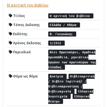
Η κριτική του βιβλίου
Τίτλος
Η κριτική του βιβλίου
Τόπος έκδοσης
Ελλάδα / Αθήνα
Εκδότης
Θ. Γκογκώνης
Χρόνος έκδοσης
3/1932
Περιοδικό
Νέοι Πρωτοπόροι, Ομαδική
προσπάθεια, μηνιάτικο
όργανο των πρωτοπόρων της
Ελλάδας
Θέμα ως θέμα
Δοκίμια
Βιβλιοκριτική
/ Βιβλίο (κριτική) /
Βιβλιοπαρουσίαση /
Βιβλιοκρισία
Ελληνική
λογοτεχνία
Ελληνικό
θέατρο