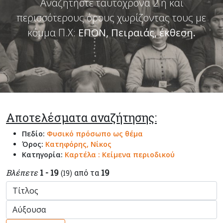
Αναζητήστε ταυτόχρονα 2 ή και
περισσότερους όρους χωρίζοντας τους με
κόμμα Π.Χ:
ΕΠΟΝ, Πειραιάς, έκθεση
.
Αποτελέσματα αναζήτησης:
Πεδίο:
Φυσικό πρόσωπο ως θέμα
Όρος:
Κατηφόρης, Νίκος
Κατηγορία:
Καρτέλα : Κείμενα περιοδικού
Βλέπετε
1 - 19
από τα
19
(19)