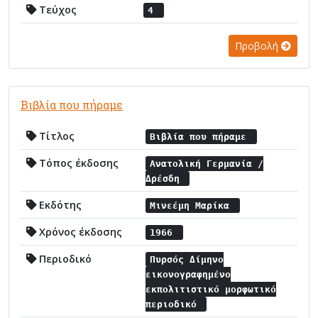
Τεύχος
4
Προβολή
Βιβλία που πήραμε
Τίτλος
Βιβλία που πήραμε
Τόπος έκδοσης
Ανατολική Γερμανία /
Δρέσδη
Εκδότης
Μινεέμη Μαρίκα
Χρόνος έκδοσης
1966
Περιοδικό
Πυρσός Δίμηνο
εικονογραφημένο
εκπολιτιστικό μορφωτικό
περιοδικό