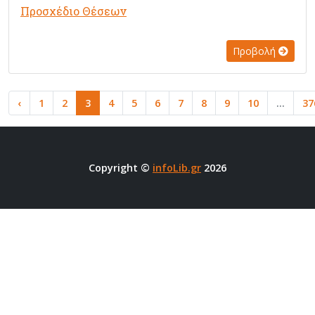
Προσχέδιο Θέσεων
Προβολή
‹
1
2
3
4
5
6
7
8
9
10
...
37
Copyright ©
infoLib.gr
2026