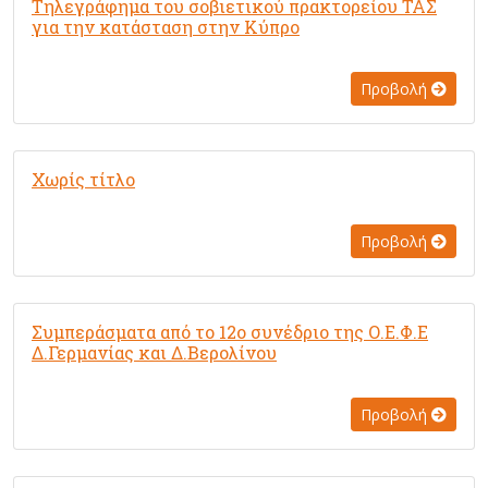
Τηλεγράφημα του σοβιετικού πρακτορείου ΤΑΣ
για την κατάσταση στην Κύπρο
Προβολή
Χωρίς τίτλο
Προβολή
Συμπεράσματα από το 12ο συνέδριο της Ο.Ε.Φ.Ε
Δ.Γερμανίας και Δ.Βερολίνου
Προβολή