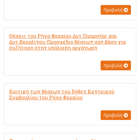
Προβολή
Θέσεις του Ρήγα Φεραίου Δυτ.Γερμανίας και
Δυτ.Βερολίνου-Προσχέδιο θέσεων σαν βάση για
συζήτηση στην υπόλοιπη οργάνωση
Προβολή
Κριτική των θέσεων του δήθεν Κεντρικού
Συμβουλίου του Ρήγα Φεραίου
Προβολή