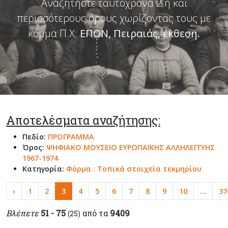
Αναζητήστε ταυτόχρονα 2 ή και
περισσότερους όρους χωρίζοντας τους με
κόμμα Π.Χ:
ΕΠΟΝ, Πειραιάς, έκθεση
.
Αποτελέσματα αναζήτησης:
Πεδίο:
ΠΡΟΓΡΑΜΜΑ
Όρος:
ΨΗΦΙΑΚΟ ΜΟΥΣΕΙΟ ΕΥΡΩΠΑΪΚΗΣ ΑΛΛΗΛΕΓΓΥΗΣ
1967-1974
Κατηγορία:
Φόρμα : Τοπικά στοιχεία τεκμηρίου
‹
1
2
3
4
5
6
7
8
9
10
...
37
Βλέπετε
51 - 75
από τα
9409
(25)