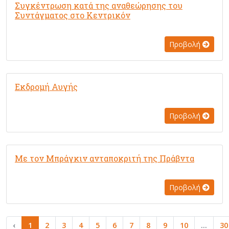
Συγκέντρωση κατά της αναθεώρησης του
Συντάγματος στο Κεντρικόν
Προβολή
Εκδρομή Αυγής
Προβολή
Με τον Μπράγκιν ανταποκριτή της Πράβντα
Προβολή
‹
1
2
3
4
5
6
7
8
9
10
...
30