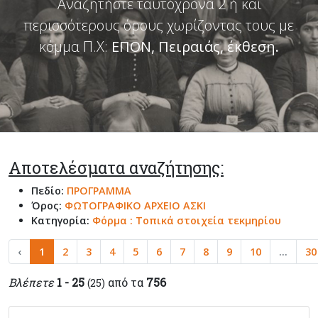
Αναζητήστε ταυτόχρονα 2 ή και
περισσότερους όρους χωρίζοντας τους με
κόμμα Π.Χ:
ΕΠΟΝ, Πειραιάς, έκθεση
.
Αποτελέσματα αναζήτησης:
Πεδίο:
ΠΡΟΓΡΑΜΜΑ
Όρος:
ΦΩΤΟΓΡΑΦΙΚΟ ΑΡΧΕΙΟ ΑΣΚΙ
Κατηγορία:
Φόρμα : Τοπικά στοιχεία τεκμηρίου
‹
1
2
3
4
5
6
7
8
9
10
...
30
Βλέπετε
1 - 25
από τα
756
(25)