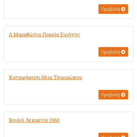
Προβολή
Δ Μαραθώνια Πορεία Ειρήνης
Προβολή
Καταψήφιση Ηλία Τσιριμώκου
Προβολή
Βουλή, δεκαετία 1960