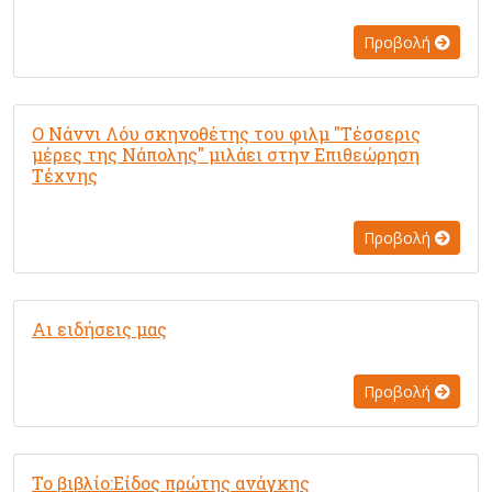
Προβολή
Ο Νάννι Λόυ σκηνοθέτης του φιλμ "Τέσσερις
μέρες της Νάπολης" μιλάει στην Επιθεώρηση
Τέχνης
Προβολή
Αι ειδήσεις μας
Προβολή
Το βιβλίο:Είδος πρώτης ανάγκης