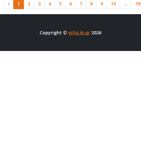
‹
1
2
3
4
5
6
7
8
9
10
...
39
Copyright ©
infoLib.gr
2026