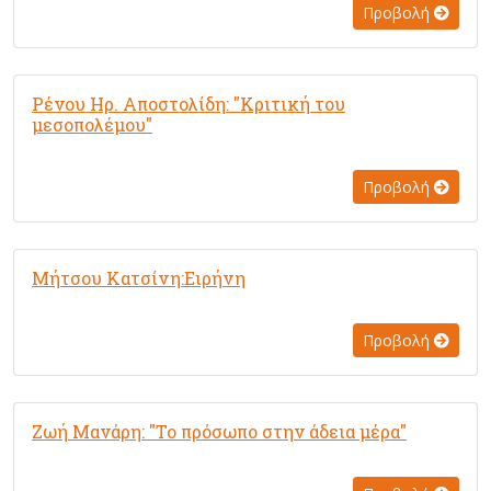
Προβολή
Ρένου Ηρ. Αποστολίδη: "Κριτική του
μεσοπολέμου"
Προβολή
Μήτσου Κατσίνη:Ειρήνη
Προβολή
Ζωή Μανάρη: "Το πρόσωπο στην άδεια μέρα"