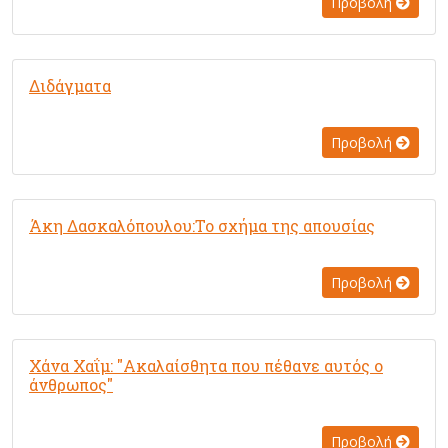
Προβολή
Διδάγματα
Προβολή
Άκη Δασκαλόπουλου:Το σχήμα της απουσίας
Προβολή
Χάνα Χαΐμ: "Ακαλαίσθητα που πέθανε αυτός ο
άνθρωπος"
Προβολή