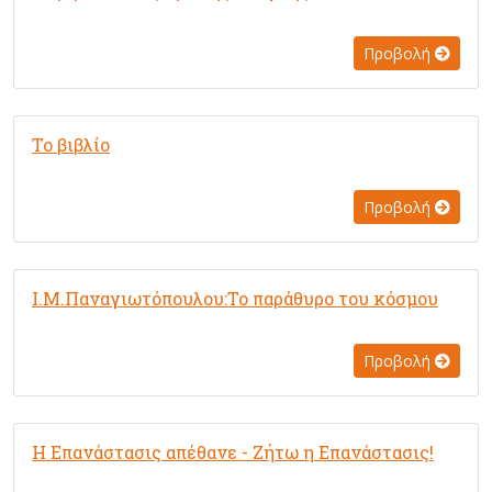
Προβολή
Το βιβλίο
Προβολή
Ι.Μ.Παναγιωτόπουλου:Το παράθυρο του κόσμου
Προβολή
Η Επανάστασις απέθανε - Ζήτω η Επανάστασις!