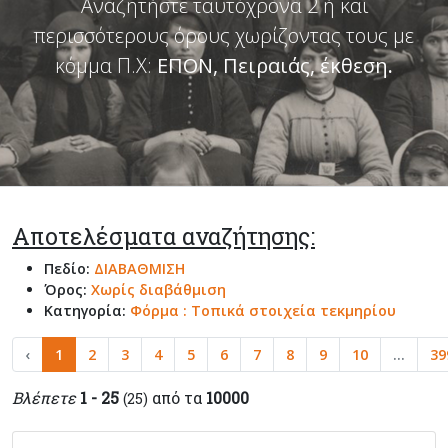
Αναζητήστε ταυτόχρονα 2 ή και
περισσότερους όρους χωρίζοντας τους με
κόμμα Π.Χ:
ΕΠΟΝ, Πειραιάς, έκθεση
.
Αποτελέσματα αναζήτησης:
Πεδίο:
ΔΙΑΒΑΘΜΙΣΗ
Όρος:
Χωρίς διαβάθμιση
Κατηγορία:
Φόρμα : Τοπικά στοιχεία τεκμηρίου
‹
1
2
3
4
5
6
7
8
9
10
...
39
Βλέπετε
1 - 25
από τα
10000
(25)