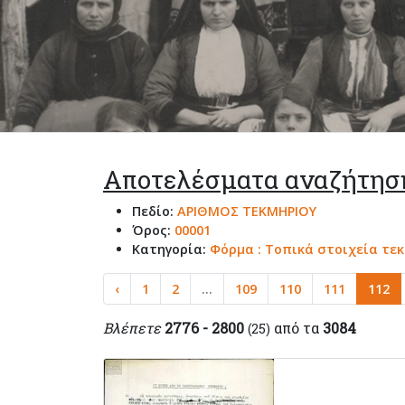
Αποτελέσματα αναζήτησ
Πεδίο:
ΑΡΙΘΜΟΣ ΤΕΚΜΗΡΙΟΥ
Όρος:
00001
Κατηγορία:
Φόρμα : Τοπικά στοιχεία τε
‹
1
2
...
109
110
111
112
Βλέπετε
2776 - 2800
από τα
3084
(25)