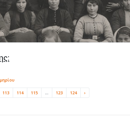
ης:
κμηρίου
113
114
115
...
123
124
›