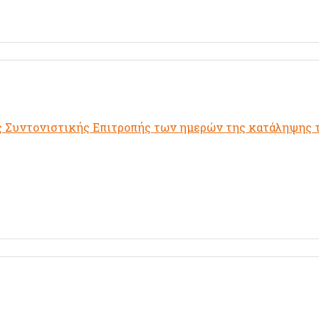
 Συντονιστικής Επιτροπής των ημερών της κατάληψης 