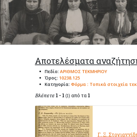
Αποτελέσματα αναζήτησ
Πεδίο:
ΑΡΙΘΜΟΣ ΤΕΚΜΗΡΙΟΥ
Όρος:
10238.125
Κατηγορία:
Φόρμα : Τοπικά στοιχεία τε
Βλέπετε
1 - 1
από τα
1
(1)
Γ. Ξ. Στογιαννίδ