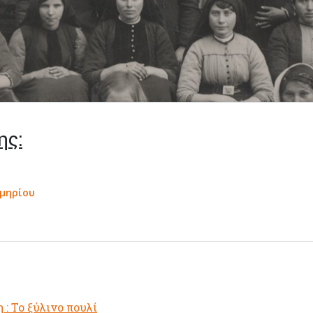
ης:
κμηρίου
η : Το ξύλινο πουλί