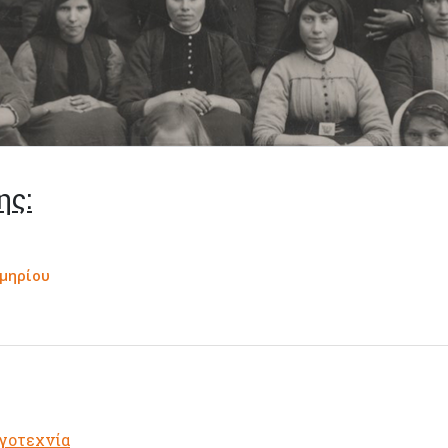
ης:
κμηρίου
ογοτεχνία