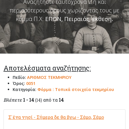
Αναζητήστε ταυτόχρονα 2 ή και
περισσότερους όρους χωρίζοντας τους με
κόμμα Π.Χ:
ΕΠΟΝ, Πειραιάς, έκθεση
.
Αποτελέσματα αναζήτησης:
Πεδίο:
ΑΡΙΘΜΟΣ ΤΕΚΜΗΡΙΟΥ
Όρος:
0051
Κατηγορία:
Φόρμα : Τοπικά στοιχεία τεκμηρίου
Βλέπετε
1 - 14
από τα
14
(14)
Σ΄ένα νησί - Σήμερα δε θα βγω - Σάμο, Σάμο