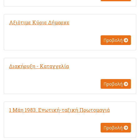
Αξιότιμε Κύριε Δήμαρχε
Προβολή
Διακήρυξη - Καταγγελία
Προβολή
1 Μάη 1983. Ενωτική-ταξική Πρωτομαγιά
Προβολή