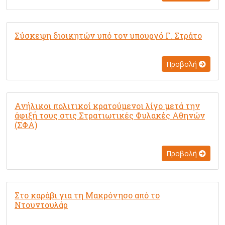
Σύσκεψη διοικητών υπό τον υπουργό Γ. Στράτο
Προβολή
Ανήλικοι πολιτικοί κρατούμενοι λίγο μετά την
άφιξή τους στις Στρατιωτικές Φυλακές Αθηνών
(ΣΦΑ)
Προβολή
Στο καράβι για τη Μακρόνησο από το
Ντουντουλάρ